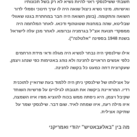
חשבתי ששילנסקי ראוי להיות נשיא לא רק בשל תכונותיו
ואישיותו. מינוי נשיא ניצול שואה היה לו ערך חינוכי וסמלי לדור
השואה והתקומה. (בזמן השואה היה חבר במחתרת בגטו שאוולי
שבליטא, שהה במחנות שטוטהוף ודכאו. לאחר המלחמה היה
ממפקדי תנועת אצ”ל בגרמניה וברומא. לאחר מכן עלה לישראל
בשנת 1948 בספינה "אלטלנה").
אילו שילנסקי היה נבחר לנשיא היה מגלה ודאי מידת הרחמים
כלפי אנשים הראויים לחנינה ולא נוהג באטימות כפי שנהג ויצמן,
שעקרונית דחה כמעט כל בקשה לחנינה.
על אצילותו של שילנסקי ניתן היה ללמוד בעת שרואיין לתוכנית
רדיו. המראיינת ביקשה את תגובתו לגילויים על פרשיות השוחד
שקיבל ויצמן. היא ניסתה ממש בכוח להוציא מפיו איזו השמצה,
איזו מילה רעה, איזו שמחה לאיד. שום דבר. שילנסקי שמר על
שתיקה אצילית.
מה בין "באלעבאטיש" יהודי ואמריקני