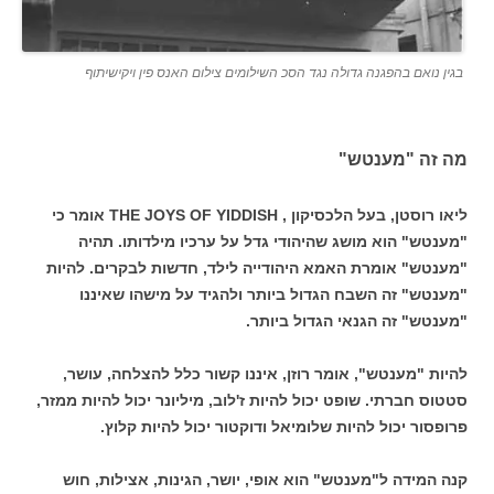
בגין נואם בהפגנה גדולה נגד הסכ השילומים צילום האנס פין ויקישיתוף
מה זה "מענטש"
ליאו רוסטן, בעל הלכסיקון , THE JOYS OF YIDDISH אומר כי
"מענטש" הוא מושג שהיהודי גדל על ערכיו מילדותו. תהיה
"מענטש" אומרת האמא היהודייה לילד, חדשות לבקרים. להיות
"מענטש" זה השבח הגדול ביותר ולהגיד על מישהו שאיננו
"מענטש" זה הגנאי הגדול ביותר.
להיות "מענטש", אומר רוזן, איננו קשור כלל להצלחה, עושר,
סטטוס חברתי. שופט יכול להיות ז'לוב, מיליונר יכול להיות ממזר,
פרופסור יכול להיות שלומיאל ודוקטור יכול להיות קלוץ.
קנה המידה ל"מענטש" הוא אופי, יושר, הגינות, אצילות, חוש