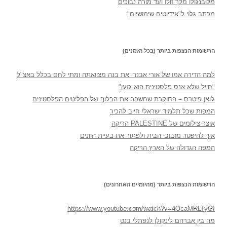
מלובנגולו מלך זולו ועד מורה נבוכים
מכתב גלוי ל"אידיוטים שימושיים"
הרשומות הנצפות ביותר (בכל הזמנים)
למה הדירה אמו של אורי אבנרי את בנה מצוואתה ומתי לחם בכלל באצ"ל
"חייל שלא אנס פלסטינית הוא גזען"
ג'ואן פיטרס – החוקרת שחשפה את הבלוף של הפליטים הפלסטינים
המפות שכל תלמיד ישראלי חייב להכיר
אוצר צילומים של PALESTINE הריקה
איך להיפטר מזבובי הבית ולפתור את בעיית היונים
המפה הגדולה של הארץ הריקה
הרשומות הנצפות ביותר (מהיומיים האחרונים)
https://www.youtube.com/watch?v=4OcaMRLTyGI
מה בין אברהם לינקולן לנפתלי בנט