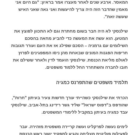
המאסר. ארבע שנים לאחר מעצרו אמר בראיון: "גם היום אני
מאמין שהדבר הזה היה צריך להיעשות ואני גאה שאני האיש
שעשה זאת".‏
שילנסקי לא היה חבר בשום מחתרת וגם לא התכוון לפוצץ את
המטען. הוא עשה את המעשה כדי להביע מחאה בהסכם
השילומים עם גרמניה – הסכם שפילג אז את העם ועורר תגובות
חריפות הפגנות המונים שבאחת מהן ניסו המפפגינים לפרוץ
לאולם מליאת הכנסת. שילנסקי הועמד לדין ולאחר ששילם את
חובו לחברה והשתחרר החל ללמוד משפטים.
תלמיד משפטים שהתפרנס כמגיה
הכרתי את שילנסקי כשהייתי עורך חדשות צעיר בעיתון "חרות",
שהודפס ב"דפוס ישראל" שליד גשר רידינג בתל-אביב. שילנסקי
עבד כמגיה בעיתון במקביל ללימודי המשפטים.
לימים נעשה לפרקליט ועשה קריירה משפטית מזהירה. עבר
לפעילות פוליטית מצליחה והגיע לתפקיד יושב ראש הכנסת