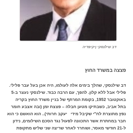
דב שילנסקי ןיקיפדיה
פצצה במשרד החוץ
דב שילנסקי, שהלך בימים אלה לעולמו, היה אכן בעל עבר פלילי.
פלילי אבל ללא קלון. להפך, עם הרבה כבוד. שילנסקי נעצר ב-5
באוקטובר 1952, בקומת המרתף של בניין משרד החוץ בקריה
בתל אביב, כשבתיקו מטען חבלה – פצצת זמן (ובה אצבע חומר
נפץ מתוצרת לח"י שקיבל מידי יעקב חרותי)..‏ הוא הואשם כי הוא
חבר במחתרת אשר התכוונה לפעול נגד הסכם השילומים, נידון
ל-21 חודשי מאסר, ‏ושוחרר לאחר שריצה שני שליש מתקופת