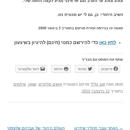
ונוהג ונוהג עד הערב וגם אז אינני מגיע לקצה החווה שלי.
השיב היהודי: כן, גם לי יש מכונית כזו.
מאמר זה בגירסה אחרת פורסם בתאריך 3 בינואר 2000
לחץ כאן
כדי להירשם כ
מנוי (חינם) להיגיון בשיגעון
שתף את הפוסט עם חבריך
פייסבוק
טוויטר
הדפס
דואר אלקטרוני
פוסט
מאת
זאב גלילי
פורסם בקטגוריה
אישים פוליטיים
,
שואה
,
שילומים
בתאריך
12 בדצמבר 2010
.
→
ניווט
האתר עובר תהליך שידרוג
העולם היהודי של אברהם שלונסקי