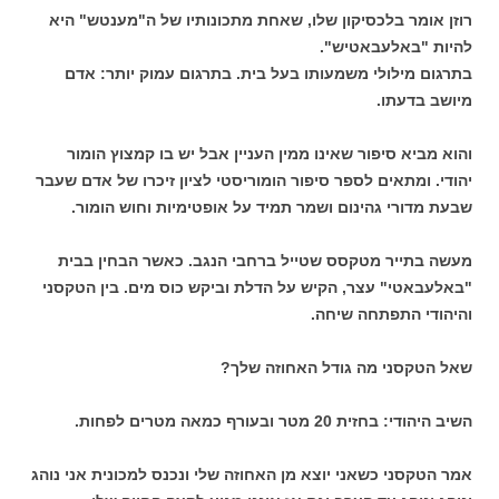
רוזן אומר בלכסיקון שלו, שאחת מתכונותיו של ה"מענטש" היא
להיות "באלעבאטיש".
בתרגום מילולי משמעותו בעל בית. בתרגום עמוק יותר: אדם
מיושב בדעתו.
והוא מביא סיפור שאינו ממין העניין אבל יש בו קמצוץ הומור
יהודי. ומתאים לספר סיפור הומוריסטי לציון זיכרו של אדם שעבר
שבעת מדורי גהינום ושמר תמיד על אופטימיות וחוש הומור.
מעשה בתייר מטקסס שטייל ברחבי הנגב. כאשר הבחין בבית
"באלעבאטי" עצר, הקיש על הדלת וביקש כוס מים. בין הטקסני
והיהודי התפתחה שיחה.
שאל הטקסני מה גודל האחוזה שלך?
השיב היהודי: בחזית 20 מטר ובעורף כמאה מטרים לפחות.
אמר הטקסני כשאני יוצא מן האחוזה שלי ונכנס למכונית אני נוהג