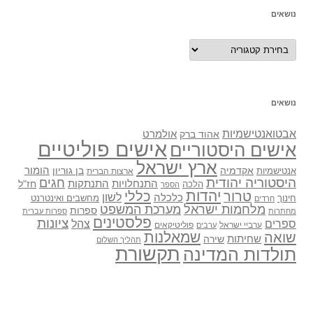
נושאים
נושאים
נושאים
אבטואנטישמיות
אולמרט
אהוד ברק
אישים פוליטיים
אישים היסטוריים
ארץ ישראל
אקדמיה
בן גוריון
הומור
אנטישמיות
ארצות הברית
היסטוריה יהודית
חגים
התנתקות
התנחלויות
חז"ל
הלכה
הספר
יהדות
כללי
טרור
לשון
כלכלה
מחשבים ואינטרנט
חינוך
חרדים
מלחמות ישראל
מערכת המשפט
ספרות
מחתרות
ספרות עברית
פלסטינים
ציונות
ספרים
צהל
ערביי ישראל
פוליטיקאים
ערבים
שואה
שמאלנות
שחיתות
שירה
תהליך השלום
תקשורת
תולדות המדינה