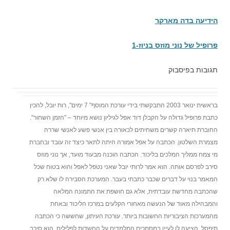
הידיעה בדה מארקר
פרופיל של נוני מוזס בניוז-1
תגובות בפיסבוק
בראשית ינואר 2003 התבקשתי בידי עורכת המוסף" 7 ימים", רות יובל, להכין
כתבת פרופיל גדולה על הקבלן דוד אפל לגיליון נושא מיוחד – "הזמן השחור".
החוברת תיארה קשרים משחיתים לכאורה בין אנשי פשע לאנשי שררה
מצמרת השלטון. הכתבה על אפל אמורה היתה לתאר כיצד זה עובד ובחברת
מי צמח ממליך המלכים בליכוד. הכתבה הוכנה מבעוד מועד, אך נוני מוזס
סירב לפרסם אותה. הוא אמר לרותי יובל שאני נטפל לאפל והוא בטוח שכל
המאמר בנוי על דברים שכבר כתבתי בעבר. המערכת הסבירה לו שלא רק
שהכתבה מחדשת עובדתית, אלא גם חושפת את התמונה המלאה
והמבהילה מאוד של הנעשה מאחורי הקלעים במרכז הליכוד ובאחת
מהמערכות הציבוריות החשובות ביותר. עורכת העיתון, שחששה כי הכתבה
תיפסל, הציעה לו לעיין במסמכים המלמדים על החשדות לפלילים. הוא סירב.