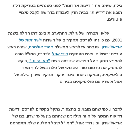
גילת, שעזב את "ידיעות אחרונות" לפני כשנתיים בטריקת דלת,
תובע את "ידיעות" בבית-הדין לעבודה בדרישה לקבל פיצויי
פיטורים.
על-פי תצהירו של גילת, ההתערבות בעבודתו החלה בשנת
2001, עם כוונתו לפרסם תחקירים על חשדות
לשחיתות של
אריאל שרון
, שנבחר אז לראש ממשלה
אהוד אולמרט
, שהיה ראש
עיריית ירושלים, ואיש העסקים
דודי אפל
. לדבריו, המו"ל הורה
להצניע תחקיר על הפרשה שנודעה בשם
"האי היווני",
ביקש
להפסיק את פרסום טורו השבועי של גילת בשל לחץ מצד
פוליטיקאים, ובמקרה אחר צינזר עיקרי תחקיר שערך גילת על
אפל וקשריו עם פוליטיקאים בכירים.
לדבריו, כפי שהם מובאים בתצהיר, נתקל בקשיים לפרסם ידיעות
וידיעות המשך על חוזה מיליונים שנחתם בין גלעד שרון, בנו של
אריאל שרון, ובין דודי אפל. "המו"ל קיבל החלטה שלא תתפרסם