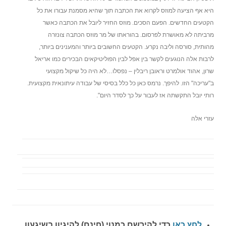
היא אף הציעה למוזס לקרוא את הכתבה תוך שהיא מסמנת עבורו את כל
הקטעים החדשים. הפעם הסכים. מוזס החזיר ליובל את הכתבה כאשר
מרביתה לא מאושרת לפרסום. בהוראתו של מר מוזס הכתבה צונזרה
מהותית, סורסה וליבה נקרע. הקטעים החשובים ביותר והמענינים ביותר,
לרבות אלה הנוגעים לקשר בין אפל לבין הפוליטיקאים הבכירים כמו אריאל
שרון, אהוד אולמרט וראובן ריבלין – נפסלו…לא היה כל שיקול מקצועי
ב"עריכה" הזו. להיפך. נרמס כאן כל כלל בסיסי של עבודה עיתונאית מקצועית.
רותי יובל התקשתה אז לעבור על כך לסדר היום".
עזרי אלה
לחץ כאן
כדי להירשם כ
מנוי (חינם) להיגיון בשיגעון