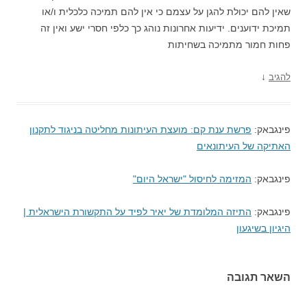
שאין להם יכולת להגן על עצמם כי אין להם תמיכה כלכלית ו/או
תמיכת ידוענים. ידיעות אחרונות נוהג כך כלפי חסרי ישע ואין זה
פחות חמור מתמיכה בשחיתות
↓
להגיב
פינגבאק:
פרשת ענת קם: מועצת העיתונות מחליטה בניגוד לתקנון
האתיקה של העיתונאים
פינגבאק:
המזימה לחיסול "ישראל היום"
פינגבאק:
התיזה המלומדת של יאיר לפיד על התקשורת הישראלית |
היגיון בשיגעון
השאר תגובה