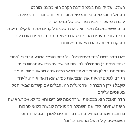
השלטן של ידיעות בעיצוב דעת הקהל הוא כמעט מוחלט
הם אלה הנמצאים בין המציאות ובין האזרחים ובדרך המציאות
עוברת פרשנות מבית מדרשם של מוזס ושות'.
ביום שישי במכולת אני רואה את השכנים לוקחים את ה-5 קילו ידיעות
הביתה ורק מעטים מבינים שהם נמצאים תחת שטיפת מוח בלתי
פוסקת המראה להם מציאות מעוותת.
ישנו ספר בשם "כנס העתידנים" של גדול סופרי המדע הבדיוני (אחרי
יצחק אסימוב) סטנסילב לם. מסופר שם על כנס שהתרחש בעיר
מסויימת במלון מפואר ואחד מבאי הכנס גילה שבאוויר ישנו חומר
הגורם לכולם לראות את המציאות כפי שהוא רואה אותה, לאחר
שקבל נוגדן התברר לו שהמעלית היא חבלים עם קשרים שבאי המלון
מטפסים עליהם
חדר האוכל הוא מכסאות ושולחמנות שבורים והאוכל לא אכיל.האישה
היפה שהיתה לידו עם השמלה המפוארת לובשת בלואי סחבות,
ברחוב האנשים מחזיקים הגה ביד ורצים לאורך הכביש ההרוס
ומשמיעים קולות של מנועים וכו' וכו'