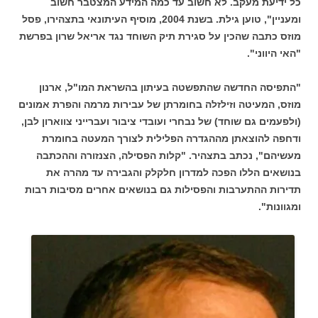
כל ידיעת מעקב. לא חשוב עד כמה המידע המצטבר חשוב
ומעניין", טוען גילת. בשנת 2004, מוסיף העיתונאי בתצהירו, פסל
מוזס כתבה שהכין על סגירת תיק השוחד נגד אריאל שרון בפרשת
"האי היווני".
"התפיסה החדשה שהתפשטה בעיתון בהשראת המו"ל, ארנון
מוזס, המעיטה וזילזלה בחומרתן של עבירות מרמה והפרת אמונים
(ולפעמים גם שוחד) של נבחרי ועובדי ציבור ועברייני צווארון לבן,
ודחפה להוצאתן מההגדרה הפלילית לצורך המעטה בחומרת
מעשיהם", נכתב בתצהיר. "קלות הפסילה, הצנזורה וההכתבה
בנושאים הללו הפכה למדרון חלקלק והגבירה עד מהרה את
תדירות ההתערבות והפסילות גם בנושאים אחרים מסיבות רבות
ומגוונות".