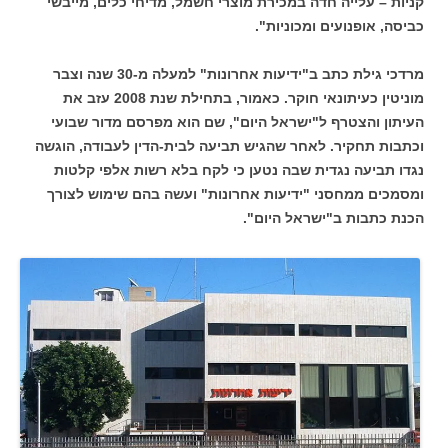
קניות – עלייה חדה במכירת מוצרי חשמל, מדיחי כלים, מייבשי
כביסה, אופנועים ומכוניות".
מרדכי גילת כתב ב"ידיעות אחרונות" למעלה מ-30 שנה וצבר
מוניטין כעיתונאי חוקר. כאמור, בתחילת שנת 2008 עזב את
העיתון והצטרף ל"ישראל היום", שם הוא מפרסם מדור שבועי
וכתבות תחקיר. לאחר שהגיש תביעה לבית-הדין לעבודה, הוגשה
נגדו תביעה נגדית שבה נטען כי לקח בלא רשות אלפי קלטות
ומסמכים ממחסני "ידיעות אחרונות" ועשה בהם שימוש לצורך
הכנת כתבות ב"ישראל היום".