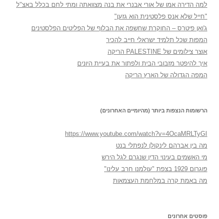
למה הדירה אמו של אורי אבנרי את בנה מצוואתה ומתי לחם בכלל באצ"ל
"חייל שלא אנס פלסטינית הוא גזען"
ג'ואן פיטרס – החוקרת שחשפה את הבלוף של הפליטים הפלסטינים
המפות שכל תלמיד ישראלי חייב להכיר
אוצר צילומים של PALESTINE הריקה
איך להיפטר מזבובי הבית ולפתור את בעיית היונים
המפה הגדולה של הארץ הריקה
הרשומות הנצפות ביותר (מהיומיים האחרונים)
https://www.youtube.com/watch?v=4OcaMRLTyGI
מה בין אברהם לינקולן לנפתלי בנט
מי האשמים בעינוי הדין שנגרם לגל הירש
פוגרום 1929 בצפת "עולמנו חרב עלינו"
מה באמת קרה במלחמת העצמאות
פוסטים אחרונים