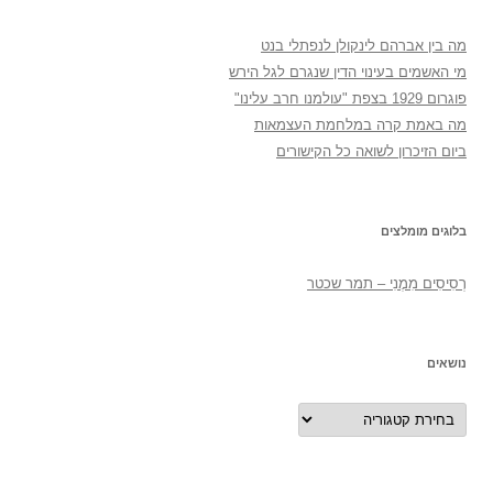
מה בין אברהם לינקולן לנפתלי בנט
מי האשמים בעינוי הדין שנגרם לגל הירש
פוגרום 1929 בצפת "עולמנו חרב עלינו"
מה באמת קרה במלחמת העצמאות
ביום הזיכרון לשואה כל הקישורים
בלוגים מומלצים
רְסִיסִים מִמֶנִי – תמר שכטר
נושאים
נושאים