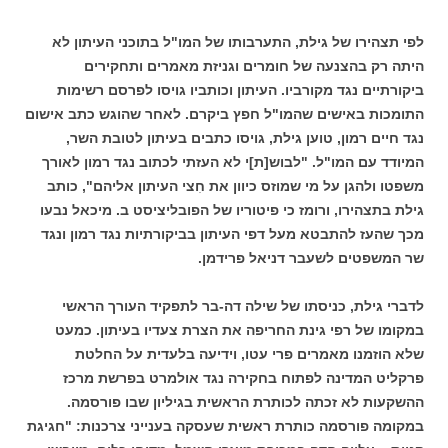
לפי תצהירו של גילת, התערבותו של המו"ל בתוכני העיתון לא
היתה רק בהצנעה של חומרים וגניזת מאמרים ותחקירים
ביקורתיים נגד מקורביו. העיתון וכותביו גויסו לפרסם רשימות
התומכות באישים שהמו"ל חפץ ביקרם. לאחר שהוגש כתב אישום
נגד חיים רמון, טוען גילת, גויסו כתבים בעיתון לטובת השר,
המיודד עם המו"ל. "לבוש[ת]י לא העזתי לכתוב נגד רמון לאורך
משפטו ולהגן על מי שמוזס כיוון את חִצי העיתון אליהם", כותב
גילת בתצהירו, ורומז כי פיטוריו של הפובליציסט ב. מיכאל נבעו
מכך שהעז להתבטא מעל דפי העיתון בביקורתיות נגד רמון ונגד
שר המשפטים לשעבר דניאל פרידמן.
לדברי גילת, כניסתו של שילה דה-בר לתפקיד העורך הראשי
במקומו של רפי גינת החריפה את הצרת צעדיו בעיתון. כמעט
שלא הוזמנו מאמרים פרי עטו, וידיעה בלעדית על החלטת
פרקליט המדינה לפתוח בחקירה נגד אולמרט בפרשת מרכז
ההשקעות לא זכתה לכותרת הראשית בגיליון שבו פורסמה.
במקומה פורסמה כותרת ראשית שעסקה בענייני צרכנות: "חגיגת