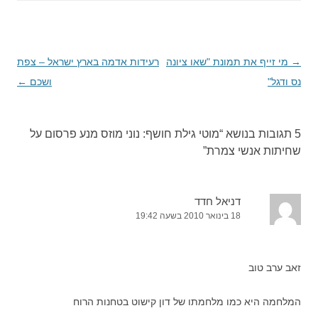
→
ניווט
מי זייף את תמונת "שאו ציונה
רעידות אדמה בארץ ישראל – צפת
נס ודגל"
בפוסטים
ושכם
←
5 תגובות בנושא “
מוטי גילת חושף: נוני מוזס מנע פרסום על
שחיתות אנשי צמרת
”
דניאל חדד
18 בינואר 2010 בשעה 19:42
זאב ערב טוב
המלחמה היא כמו מלחמתו של דון קישוט בטחנות הרוח