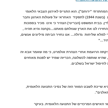
 המחתרתי "ירוחם"). הוא התגייס לאירגון הצבאי הלאומי
בהיותו נער, השתתף בפעולות נועזות והגיע (בשנת 1944) לתפקיד האחראי על פעולות הארגון וחבר
ן. בבית המשפט (הבריטי) הצהיר כי אינו מכיר בסמכות
 "החזירו לנו את הארץ שגזלתם מאתנו…נקחנה והיא תהיה ,
 למלא שליחות גדולה… אנו נחזיר הביתה מיליונים אנשים,
תיד…"
יקתה הרועמת אחרי הצהרת אולמרט, כי מה שאמר אבא זה
 שהיא שותפה לכשלונה, הכריזה שמיד יש לפנות מאחזים
 לחיסול ישראל בשלבים.
 היא שייכת לשבט המוזר הזה של נסיכי התנועה הלאומית,
אלנים".
י האישים המרכזיים של התנועה הלאומית. בעיקר