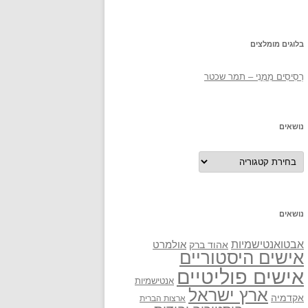
בלוגים מומלצים
רְסִיסִים מִמֶנִי – תמר שכטר
נושאים
נושאים
נושאים
אבטואנטישמיות
אולמרט
אהוד ברק
אישים היסטוריים
אישים פוליטיים
אנטישמיות
ארץ ישראל
אקדמיה
ארצות הברית