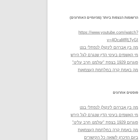
הרשומות הנצפות ביותר (מהיומיים האחרונים)
https://www.youtube.com/watch?
v=4OcaMRLTyGI
מה בין אברהם לינקולן לנפתלי בנט
מי האשמים בעינוי הדין שנגרם לגל הירש
פוגרום 1929 בצפת "עולמנו חרב עלינו"
מה באמת קרה במלחמת העצמאות
פוסטים אחרונים
מה בין אברהם לינקולן לנפתלי בנט
מי האשמים בעינוי הדין שנגרם לגל הירש
פוגרום 1929 בצפת "עולמנו חרב עלינו"
מה באמת קרה במלחמת העצמאות
ביום הזיכרון לשואה כל הקישורים