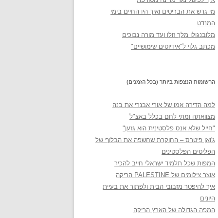
מי גרש את הבריטים ואיך היו החיים בימי
המנדט
מלובנגולו מלך זולו ועד מורה נבוכים
מכתב גלוי ל"אידיוטים שימושיים"
הרשומות הנצפות ביותר (בכל הזמנים)
למה הדירה אמו של אורי אבנרי את בנה
מצוואתה ומתי לחם בכלל באצ"ל
"חייל שלא אנס פלסטינית הוא גזען"
ג'ואן פיטרס – החוקרת שחשפה את הבלוף של
הפליטים הפלסטינים
המפות שכל תלמיד ישראלי חייב להכיר
אוצר צילומים של PALESTINE הריקה
איך להיפטר מזבובי הבית ולפתור את בעיית
היונים
המפה הגדולה של הארץ הריקה