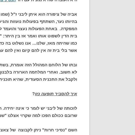
אביה של ציפורה הוא איתן ליבני ז"ל (שמו
המפקדה. באחת הפעולות נעצר והועמד לדי
בית הדין לשפוט אותו ואמר אז בין היתר:
כמו שהיתה מאז, שלנו… אנו נשלוט בה כדי
אשר בלי בית זה אין להם קיום ואין להם ע
ובתו של הלוחם המהולל הזה אומרת, בשת
לא חשוב. ואחרי המלחמה הארורה בלבנון,
ולקבל את התכנית הסעודית, שהיא תוכנית
איך להסביר תופעה כזו
?
לזכותה של ליבני יש לומר כי אינה יחידה.
שרובם ככולם הפכו למה שקרוי אצלנו "שמ
השם "נסיכי חרות" ניתן לקבוצה של צאצא