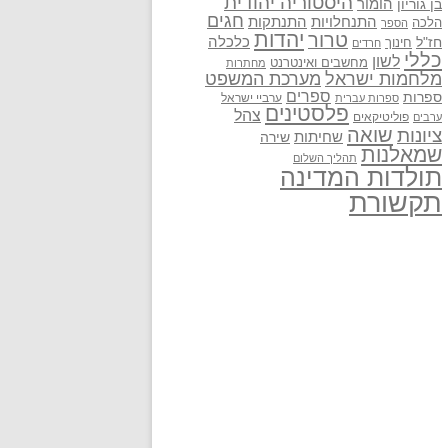
היסטוריה יהודית
בן גוריון
הומור
חגים
התנתקות
התנחלויות
הלכה
הספר
יהדות
טרור
חז"ל
כלכלה
חינוך
חרדים
כללי
לשון
מחשבים ואינטרנט
מחתרות
מלחמות ישראל
מערכת המשפט
ספרים
ספרות
ערביי ישראל
ספרות עברית
פלסטינים
צהל
פוליטיקאים
ערבים
שואה
ציונות
שחיתות
שירה
שמאלנות
תהליך השלום
תולדות המדינה
תקשורת