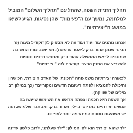
תהליך הזניית השפה, שהחל עם "תהליך השלום" המוביל
למלחמה, נמשך עם ה"פעימות" שהן נסיגות, הגיע לשיאו
במושג ה"יצירתיות".
אנחנו נותנים עוד ועוד ועוד וזה לא מספיק לקרוקודיל מעזה (זה
הכינוי שנתן אהוד ברק ליאסר ערפאת). ואז יושב צוות החשיבה
שמסביב לראש הממשלה אהוד ברק ומחפש דרכים נוספות
להשביע את התנין הרעב. קוראים לזה "יצירתיות".
לכאורה יצירתיות משמעותה "תכונתו של האדם היצירתי, הכישרון
והיכולת להמציא ולפתח רעיונות חדשים ומקוריים" (כך במילון רב
מילים של שוויקה).
אך השפה היא חכמה וצפתה מראש את השימוש שיעשו בה
אנשים יצירתיים כמו יוסי ביילין ואהוד ברק. ומסתבר שלמושג הזה
יש משמעות נוספת המתאימה יותר לענייננו.
ילד שהוא יצירתי הוא לפי המילון: "ילד פעלתני, לרוב כלשון עדינה