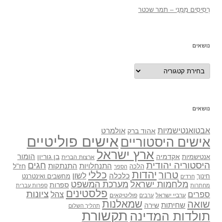
רְסִיסִים מִמֶנִי – תמר שכטר
נושאים
נושאים
נושאים
אבטואנטישמיות
אולמרט
אהוד ברק
אישים פוליטיים
אישים היסטוריים
ארץ ישראל
אקדמיה
בן גוריון
הומור
אנטישמיות
ארצות הברית
היסטוריה יהודית
חגים
התנתקות
התנחלויות
חז"ל
הלכה
הספר
יהדות
כללי
טרור
לשון
כלכלה
מחשבים ואינטרנט
חינוך
חרדים
מלחמות ישראל
מערכת המשפט
ספרות
מחתרות
ספרות עברית
פלסטינים
ציונות
ספרים
צהל
ערביי ישראל
פוליטיקאים
ערבים
שואה
שמאלנות
שחיתות
שירה
תהליך השלום
תקשורת
תולדות המדינה