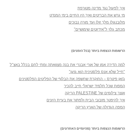
איך לפעול נגד מדינה מטורפת
מי גרש את הבריטים ואיך היו החיים בימי המנדט
מלובנגולו מלך זולו ועד מורה נבוכים
מכתב גלוי ל"אידיוטים שימושיים"
הרשומות הנצפות ביותר (בכל הזמנים)
למה הדירה אמו של אורי אבנרי את בנה מצוואתה ומתי לחם בכלל באצ"ל
"חייל שלא אנס פלסטינית הוא גזען"
ג'ואן פיטרס – החוקרת שחשפה את הבלוף של הפליטים הפלסטינים
המפות שכל תלמיד ישראלי חייב להכיר
אוצר צילומים של PALESTINE הריקה
איך להיפטר מזבובי הבית ולפתור את בעיית היונים
המפה הגדולה של הארץ הריקה
הרשומות הנצפות ביותר (מהיומיים האחרונים)