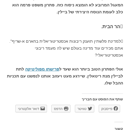
המעגל המרובע לא הומצא ניסוח כזה. פתרון משפט פרמה הוא
כלב לעומת הנוסח היצירתי של ביילין.
הר הבית.
למדינת פלשתין תוענק ריבונות אכסטריטוריאלית בחארם א-שריף".
אתם מכירים עוד מדינה בעולם שיש לה מעמד ריבוני
אכסטריטוריאלי?
אולי הפתרון הטוב ביותר הוא שעד ל
פרישתו מפוליטיקה
לתת
לביילין מנת ריטאלין. שיירגע מעט ויעזוב אותנו לנפשנו עם תכניות
ההבל שלו.
שתף את הפוסט עם חבריך
פייסבוק
טוויטר
הדפס
דואר אלקטרוני
קשור