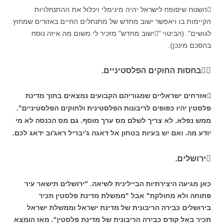
השטח שיסופח לישראל יהיה מינימלי ויכלול את ההתנחלויות
הקיימות בו ויאפשר ישוב מחדש של מתנחלים החיים באזורים שמחוץ
לגושים". (הביטוי "ישוב מחדש" מזכיר לי משום מה איזה נוסח
בהסכם מינכן).
בחסות החוקים הפלסטיניים.
אזרחים ישראליים שמגוריהם הקבועים נמצאים בתוך מדינת
פלסטין יהיו כפופים לריבונות הפלסטינית ולחוקים הפלסטיניים".
ממש נפלא. לא צריך לשלם מס ערך מוסף. גם מס הכנסה לא מי
יודע מה. ואם יש בעיות בטחון אל דאגה ג'יבריל ראג'וב ידאג לכם.
ירושלים.
כאן מגיעה היצירתיות הביילינית לשיאה. "ירושלים תישאר עיר
פתוחה ולא מחולקת" אבל "ממשלת מדינת פלסטין תכיר
בירושלים כבירה הריבונית של מדינת ישראל וממשלת ישראל
תכיר באל קודס כבירה הריבונית של מדינת פלסטין". מאז הומצא