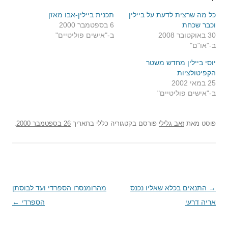
כל מה שרצית לדעת על ביילין
תכנית ביילין-אבו מאזן
וכבר שכחת
6 בספטמבר 2000
30 באוקטובר 2008
ב-"אישים פוליטיים"
ב-"או"ם"
יוסי ביילין מחדש משטר
הקפיטולציות
25 במאי 2002
ב-"אישים פוליטיים"
פוסט
מאת
זאב גלילי
פורסם בקטגוריה כללי בתאריך
26 בספטמבר 2000
.
→
ניווט
התנאים בכלא שאליו נכנס
מהרומנסרו הספרדי ועד לבוסתן
בפוסטים
אריה דרעי
הספרדי
←