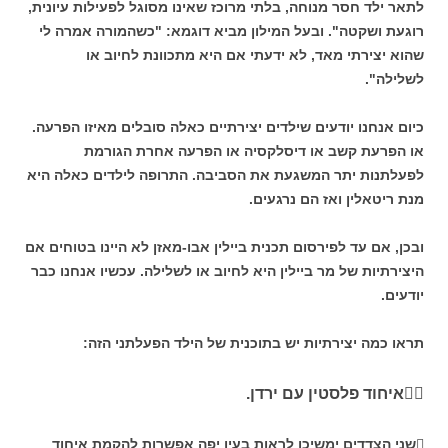
לתאר ילד חסר מנוחה, בלתי מרוכז שאינו מסוגל לפעילות עיונית,
רוגעת ושקטה". ובעל המילון מביא דוגמא: "כשהמורה אמרה לי
שהוא יצירתי מאד, לא ידעתי אם היא מתכוונת לחיוב או
לשלילה".
כיום אנחנו יודעים שילדים יצירתיים כאלה סובלים מאיזו הפרעה.
או הפרעת קשב או דיסלקסיה או הפרעה אחרת הגורמת
לפעלתנות יתר המשגעת את הסביבה. התרופה לילדים כאלה היא
מנת ריטאלין ואז הם נרגעים.
ובכן, אם עד לפירסום תכנית ביילין אבו-מאזן לא היינו בטוחים אם
היצירתיות של מר ביילין היא לחיוב או לשלילה. עכשיו אנחנו כבר
יודעים.
תראו כמה יצירתיות יש בתוכנית של הילד הפעלתני הזה:
איחוד פלסטין עם ירדן.

שני הצדדים ימשיכו לראות בעין יפה אפשרות להקמת איחוד