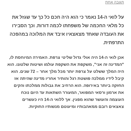
תגובה אחת
על לואי ה-14 נאמר כי הוא היה חכם כל כך עד שגזל את
כל מלאי החכמה של משפחתו לכמה דורות. וכך הסבירו
את העובדה שאחד מצאצאיו איבד את המלוכה במהפכה
התרפתית.
אכן לואי ה-14 היה אולי גדול שליטי צרפת. האמירה המיוחסת לו,
"המדינה זה אני", משקפת את השקפת עולמו ושיטות שלטונו. הוא
היה המלך ששלט על צרפת יותר מכל מלך אחר – 72 שנים. הוא
קיבל לידיו ממלכה פושטת רגל והותיר אחריו מדינה שהיתה אז
החזקה ביותר באירופה. הוא הרחיב את גבולות ממלכתו והקים
את ארמון ורסאי המפואר, המעורר השתאות עד היום נוכח
העוצמה והעושר שהוא מפגין. אך ללואי ה-14 היו כעשרים
צאצאים רובם ממאהבותיו ומיעוטם מנשותיו החוקיות.