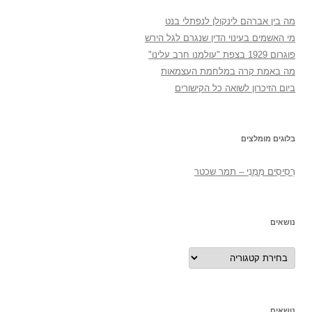
מה בין אברהם לינקולן לנפתלי בנט
מי האשמים בעינוי הדין שנגרם לגל הירש
פוגרום 1929 בצפת "עולמנו חרב עלינו"
מה באמת קרה במלחמת העצמאות
ביום הזיכרון לשואה כל הקישורים
בלוגים מומלצים
רְסִיסִים מִמֶנִי – תמר שכטר
נושאים
נושאים
נושאים