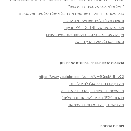
"חייל שלא אנס פלסטינית הוא גזען"
ג'ואן פיטרס – החוקרת שחשפה את הבלוף של הפליטים הפלסטינים
המפות שכל תלמיד ישראלי חייב להכיר
אוצר צילומים של PALESTINE הריקה
איך להיפטר מזבובי הבית ולפתור את בעיית היונים
המפה הגדולה של הארץ הריקה
הרשומות הנצפות ביותר (מהיומיים האחרונים)
https://www.youtube.com/watch?v=4OcaMRLTyGI
מה בין אברהם לינקולן לנפתלי בנט
מי האשמים בעינוי הדין שנגרם לגל הירש
פוגרום 1929 בצפת "עולמנו חרב עלינו"
מה באמת קרה במלחמת העצמאות
פוסטים אחרונים