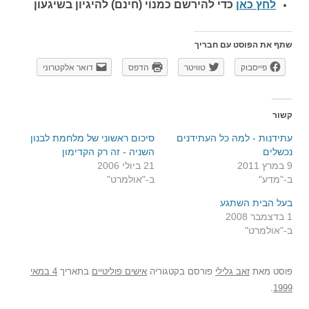
לחץ כאן
כדי להירשם כ
מנוי (חינם) להיגיון בשיגעון
שתף את הפוסט עם חבריך
פייסבוק
טוויטר
הדפס
דואר אלקטרוני
קשור
עתידנות - למה כל העתידנים
סיכום ראשוני של מלחמת לבנון
נכשלים
השניה - זה רק הקדימון
9 במרץ 2011
21 ביולי 2006
ב-"מדע"
ב-"אולמרט"
בעל הבית השתגע
1 בדצמבר 2008
ב-"אולמרט"
פוסט
מאת
זאב גלילי
פורסם בקטגוריה
אישים פוליטיים
בתאריך
4 במאי
.
1999