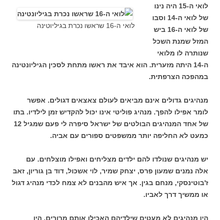
לואי ה-15 היה נינו
של לואי ה-14 וסבו
לואי ה-16 שראשו נכרת בגיליוטינה
של לואי ה-16 ביש
המזל שמנת השכל
שנותרה לו מלואי
ה-14 היתה מזערית. הוא איבד את ראשו מתחת לסכין הגיליונטינה
במהפכה הצרפתית.
מנהיגים גדולים אינם מביאים לעולם צאצאים דגולים. אפשר
לומר אפילו להפך. מנהיג פוליטי אינו יכול להקדיש זמן לילדיו. בתו
של אחד המנהיגים הבולטים של ישראל סיפרה לי פעם שמגיל 12
כמעט לא החליפה יותר ממשפטים ספורים עם אביה.
יש מנהיגים שנולדו להם ילדים מצליחים ואפילו מוצלחים. עם
אלה נמנים שמעון פרס, יצחק שמיר, לוי אשכול, דוד בן גוריון, זאב
ז'בוטינסקי, מנחם בגין. אך איש מהבנים לא צמח לכדי מנהיג דגול
או ממשיך דרך לאביו.
היו מנהיגים לא מעטים שילדיהם האכילו אותם מרורים. היו