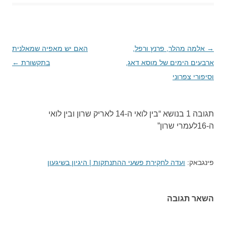
→
ניווט
אלמה מהלר, פרנץ ורפל,
האם יש מאפיה שמאלנית
בפוסטים
ארבעים הימים של מוסא דאג,
בתקשורת
←
וסיפורי צפרוני
תגובה 1 בנושא “
בין לואי ה-14 לאריק שרון ובין לואי
ה-16לעמרי שרון
”
פינגבאק:
ועדה לחקירת פשעי ההתנתקות | היגיון בשיגעון
השאר תגובה