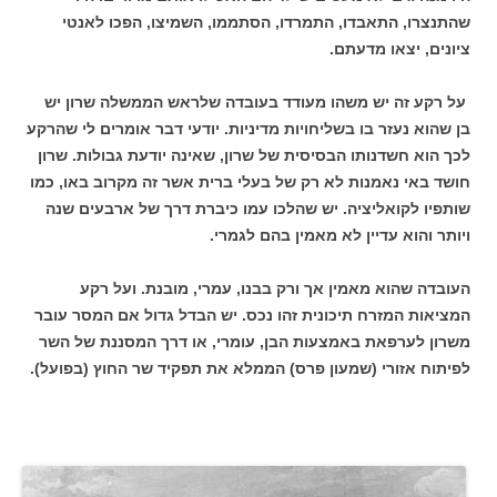
שהתנצרו, התאבדו, התמרדו, הסתממו, השמיצו, הפכו לאנטי
ציונים, יצאו מדעתם.
על רקע זה יש משהו מעודד בעובדה שלראש הממשלה שרון יש
בן שהוא נעזר בו בשליחויות מדיניות. יודעי דבר אומרים לי שהרקע
לכך הוא חשדנותו הבסיסית של שרון, שאינה יודעת גבולות. שרון
חושד באי נאמנות לא רק של בעלי ברית אשר זה מקרוב באו, כמו
שותפיו לקואליציה. יש שהלכו עמו כיברת דרך של ארבעים שנה
ויותר והוא עדיין לא מאמין בהם לגמרי.
העובדה שהוא מאמין אך ורק בבנו, עמרי, מובנת. ועל רקע
המציאות המזרח תיכונית זהו נכס. יש הבדל גדול אם המסר עובר
משרון לערפאת באמצעות הבן, עומרי, או דרך המסננת של השר
לפיתוח אזורי (שמעון פרס) הממלא את תפקיד שר החוץ (בפועל).