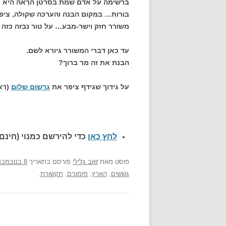
ברשימה על אדם שמת בסרטן הרֵאה היא ר
בורות… במקום הבנה והערכה שקולה, ציפר
משורר חזק וישר-מבע… על טור נבזה כזה ה
עד כאן דברי המשורר גיורא לשם.
הבנת את זה מר ברוך?
על גידוך שגידף ציפר את
גרשום שלום
(רא
לחץ כאן
כדי להירשם כ
מנוי (חינם)
פוסט
מאת
זאב גלילי
פורסם בתאריך
8 בנובמבר 2007
גששים
,
הארץ
,
פזמונים
,
תקשורת
.