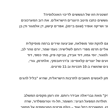
שטנית הזו של הגששים לדיכוי האוכלוסיה?
ששים כתבו מיטב היוצרים הישראלים. את רוב המערכונים
 ושייקה אופיר (שגם ביימו), אפרים קישון, דן אלמגור ודן בן
גם להקת זמר מופלאה, שביצעה שירים ברמה מוסיקלית
ליים תרמו מפרי רוחם לשלישיה: נעמי שמר, יורם טהר לב,
אלמגור, יוסי גמזו, דוד אבידן, צביקה פיק, מתי כספי, דוד
ים של יוצרים קלאסיים: צ'רניחובסקי, אלתרמן, גורי,
תון לאנשים חושבים לתרבות הישראלית, שהיא "בליל להגים
ק" מאת גבריאלה אבידר-רותם. זהו רומן מקסים המשלב
 תולדות המפעל הציוני: השומר, תל-חי וטרומפלדור, שרה
נברג, המשוררת רחל ועוד – כולם פרקים המבוססים על מחקר