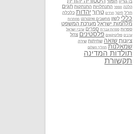
היסטוריה יהודית
בן גוריון
הומור
חגים
התנתקות
התנחלויות
הלכה
הספר
יהדות
טרור
חז"ל
כלכלה
חינוך
חרדים
כללי
לשון
מחשבים ואינטרנט
מחתרות
מלחמות ישראל
מערכת המשפט
ספרים
ספרות
ערביי ישראל
ספרות עברית
פלסטינים
צהל
פוליטיקאים
ערבים
שואה
ציונות
שחיתות
שירה
שמאלנות
תהליך השלום
תולדות המדינה
תקשורת