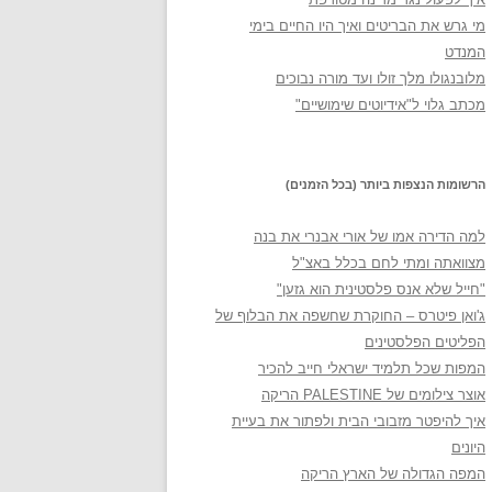
מי גרש את הבריטים ואיך היו החיים בימי
המנדט
מלובנגולו מלך זולו ועד מורה נבוכים
מכתב גלוי ל"אידיוטים שימושיים"
הרשומות הנצפות ביותר (בכל הזמנים)
למה הדירה אמו של אורי אבנרי את בנה
מצוואתה ומתי לחם בכלל באצ"ל
"חייל שלא אנס פלסטינית הוא גזען"
ג'ואן פיטרס – החוקרת שחשפה את הבלוף של
הפליטים הפלסטינים
המפות שכל תלמיד ישראלי חייב להכיר
אוצר צילומים של PALESTINE הריקה
איך להיפטר מזבובי הבית ולפתור את בעיית
היונים
המפה הגדולה של הארץ הריקה