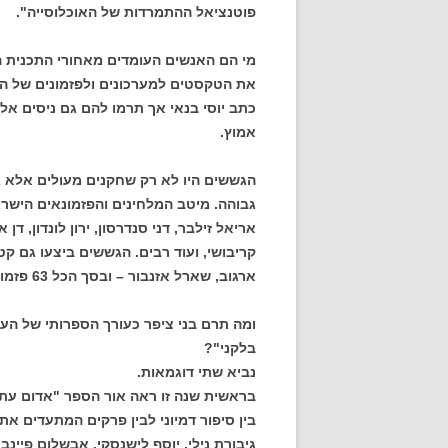
פוטנציאל ההתמרדות של האוכלוסייה".
מי הם האנשים העומדים מאחורי התכנית ה
את הטקסטים למערכונים ולפזמונים של הג
כתב יוסי בנאי אך תרמו להם גם ניסים אלוני
אמוץ.
הגששים היו לא רק שחקנים מעולים אלא 
גבוהה. מיטב המלחינים והפזמונאים הישרא
אריאל זילבר, דני סנדרסון, ירון לונדון, דן 
קריבושי, ועוד רבים. הגששים ביצעו גם קטע
ארגוב, שארל אזנבור – ובסך הכל 63 פזמונים שהושרו ב-10 תכניות וב-11 סרטים.
ומה תרם בני ציפר כעורך הספרותי של הע
בלקני"?
נביא שתי דוגמאות.
בראשית שנה זו ראה אור הספר "אדום עתי
בין סיפור דמיוני לבין פרקים המתעדים את
גיבורת נילי, יוסף לישנסקי, אבשלום פיי