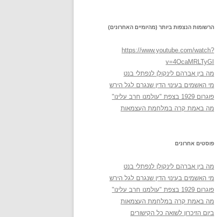
הרשומות הנצפות ביותר (מהיומיים האחרונים)
https://www.youtube.com/watch?
v=4OcaMRLTyGI
מה בין אברהם לינקולן לנפתלי בנט
מי האשמים בעינוי הדין שנגרם לגל הירש
פוגרום 1929 בצפת "עולמנו חרב עלינו"
מה באמת קרה במלחמת העצמאות
פוסטים אחרונים
מה בין אברהם לינקולן לנפתלי בנט
מי האשמים בעינוי הדין שנגרם לגל הירש
פוגרום 1929 בצפת "עולמנו חרב עלינו"
מה באמת קרה במלחמת העצמאות
ביום הזיכרון לשואה כל הקישורים