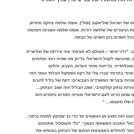
ו של ישראל פוליאקוב (פולי). אומה שלמה צחקה מחדש,
נות הנעורים של שלושה דורות. אומה שלמה הפגינה הסכמה
כל השנים בהן הופיעו על הבמה.
תב: "וידוי אישי – מעולם לא מצאתי את יצירתה של שלישיית
ים, שהגישה לקהל הישראלי בדיוק מה שהיה ראוי ומתאים
כלוסייה: בדיחות מהווי העדות, הצבא, והלעג
 שימי בחרותי עברו עלי על רקע הפסקול הבלתי נגמר הזה
ניות ובצריפי המשרדים הצבאיים: דקה של בליל להגים
עיות צחוק קולקטיבי, ושוב הבליל הזה ושוב הצחוק…
 שהם הראו לעם הישראלי מאיזה חמרים נחותים הוא
ת שלו מעצמו… "
גנט הזה נפגע מן הגששים עד כדי כך שנזקק למונח גרמני,
 בעלי המכנה המשותף הנמוך: "כלי תעמולתי מתוחכם
ועד להחליש באמצעות הנועם של הצחוק בצוותא את