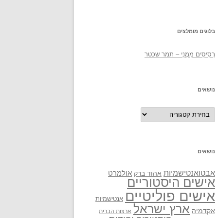
בלוגים מומלצים
רְסִיסִים מִמֶנִי – תמר שכטר
נושאים
נושאים
נושאים
אבטואנטישמיות
אולמרט
אהוד ברק
אישים היסטוריים
אישים פוליטיים
אנטישמיות
ארץ ישראל
אקדמיה
ארצות הברית