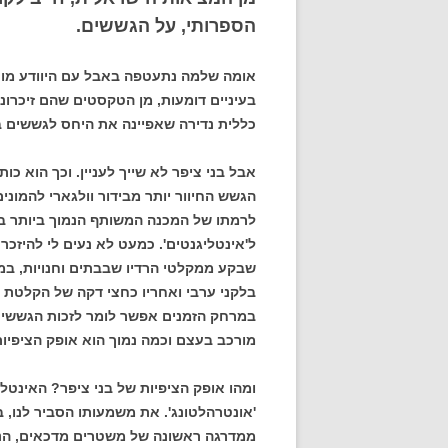
הספרותי, על הגששים.
אומה שלמה נתעטפה באבל עם היוודע מות
בעיניים דומעות, מן הטקסטים שהם זיכרו
כללית נדירה שאפיינה את היחס לגששים ב
אבל בני ציפר לא שייך לעניין. וכך הוא כו
הגשש החיוור יותר מבידור וולגארי להמונ
לרמתו של המכנה המשותף הנמוך ביותר באו
ל'אינטליגנטים'. כמעט לא נעים לי להיזכר
שבקע ממקלטי הרדיו שבבתים וחנויות, במו
בלקני ערבי ואחריו כחצי דקה של הקלטת ג
במרחק הזמנים אפשר לומר לזכות הגששים
מורכב בעצם וכמה נמוך הוא אופק הציפיו
ומהו אופק הציפיות של בני ציפר? האינטלי
'אונטרהלטונג'. את משמעותו הסביר לנו,
ממדרגה ראשונה של משטרים מדכאים, הנ