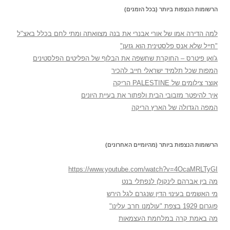
הרשומות הנצפות ביותר (בכל הזמנים)
למה הדירה אמו של אורי אבנרי את בנה מצוואתה ומתי לחם בכלל באצ"ל
"חייל שלא אנס פלסטינית הוא גזען"
ג'ואן פיטרס – החוקרת שחשפה את הבלוף של הפליטים הפלסטינים
המפות שכל תלמיד ישראלי חייב להכיר
אוצר צילומים של PALESTINE הריקה
איך להיפטר מזבובי הבית ולפתור את בעיית היונים
המפה הגדולה של הארץ הריקה
הרשומות הנצפות ביותר (מהיומיים האחרונים)
https://www.youtube.com/watch?v=4OcaMRLTyGI
מה בין אברהם לינקולן לנפתלי בנט
מי האשמים בעינוי הדין שנגרם לגל הירש
פוגרום 1929 בצפת "עולמנו חרב עלינו"
מה באמת קרה במלחמת העצמאות