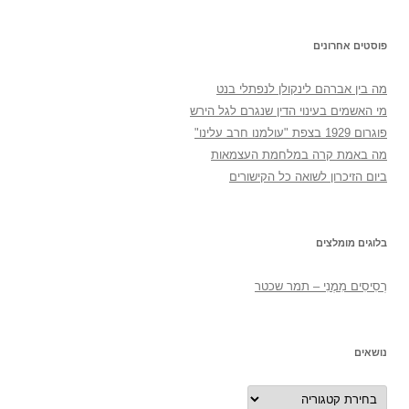
פוסטים אחרונים
מה בין אברהם לינקולן לנפתלי בנט
מי האשמים בעינוי הדין שנגרם לגל הירש
פוגרום 1929 בצפת "עולמנו חרב עלינו"
מה באמת קרה במלחמת העצמאות
ביום הזיכרון לשואה כל הקישורים
בלוגים מומלצים
רְסִיסִים מִמֶנִי – תמר שכטר
נושאים
נושאים