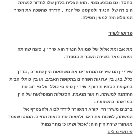
בחסד וגם מבצע מצוין. הוא הצליח בלחן שלו לחדור לנשמת
היצירה של הנגיד ולטקסט של יונתן , חדירה שהפכה את השיר
המופלא הזה למעין תפילה.
פרוש לשיר
מת אב ומת אלול של שמואל הנגיד הוא שיר יין, סוגה שהיתה
נפוצה מאד בשירה העברית בספרד.
שירי יין הם שירים המתארים את משתאות היין שנערכו, בדרך
כלל, בגן, בין ערוגות הפרחים בתקופת האביב, או בין כותלי הבית
בתקופת הסתיו והחורף. שיר יין טיפוסי כולל על פי רוב את
ההזמנה למשתה, תיאור מנעמיו, הסגולות המופלאות של היין
במראהו ובהשפעתו.
ברבים משירי היין קורא המשורר לידיד לבוא ולהצטרף אל
המשתה, לשכוח את היגון ולמצות את הנאות החיים. המוטו שעמד
מאחורי שירת היין היה: 'אכול ושתו כי מחר נמות'.
פירושי מילים