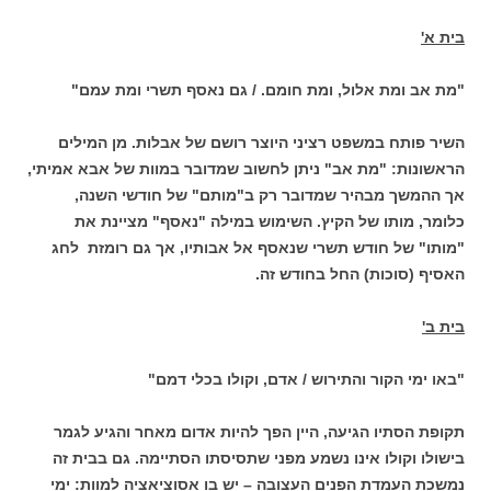
בית א'
"מת אב ומת אלול, ומת חומם. / גם נאסף תשרי ומת עמם"
השיר פותח במשפט רציני היוצר רושם של אבלות. מן המילים
הראשונות: "מת אב" ניתן לחשוב שמדובר במוות של אבא אמיתי,
אך ההמשך מבהיר שמדובר רק ב"מותם" של חודשי השנה,
כלומר, מותו של הקיץ. השימוש במילה "נאסף" מציינת את
"מותו" של חודש תשרי שנאסף אל אבותיו, אך גם רומזת לחג
האסיף (סוכות) החל בחודש זה.
בית ב'
"באו ימי הקור והתירוש / אדם, וקולו בכלי דמם"
תקופת הסתיו הגיעה, היין הפך להיות אדום מאחר והגיע לגמר
בישולו וקולו אינו נשמע מפני שתסיסתו הסתיימה. גם בבית זה
נמשכת העמדת הפנים העצובה – יש בו אסוציאציה למוות: ימי