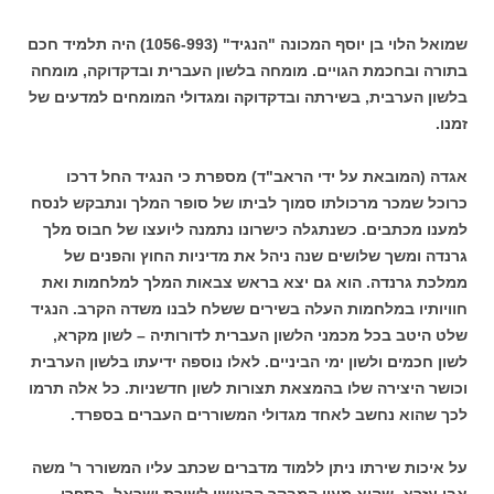
שמואל הלוי בן יוסף המכונה "הנגיד" (1056-993) היה תלמיד חכם
בתורה ובחכמת הגויים. מומחה בלשון העברית ובדקדוקה, מומחה
בלשון הערבית, בשירתה ובדקדוקה ומגדולי המומחים למדעים של
זמנו.
אגדה (המובאת על ידי הראב"ד) מספרת כי הנגיד החל דרכו
כרוכל שמכר מרכולתו סמוך לביתו של סופר המלך ונתבקש לנסח
למענו מכתבים. כשנתגלה כישרונו נתמנה ליועצו של חבוס מלך
גרנדה ומשך שלושים שנה ניהל את מדיניות החוץ והפנים של
ממלכת גרנדה. הוא גם יצא בראש צבאות המלך למלחמות ואת
חוויותיו במלחמות העלה בשירים ששלח לבנו משדה הקרב. הנגיד
שלט היטב בכל מכמני הלשון העברית לדורותיה – לשון מקרא,
לשון חכמים ולשון ימי הביניים. לאלו נוספה ידיעתו בלשון הערבית
וכושר היצירה שלו בהמצאת תצורות לשון חדשניות. כל אלה תרמו
לכך שהוא נחשב לאחד מגדולי המשוררים העברים בספרד.
על איכות שירתו ניתן ללמוד מדברים שכתב עליו המשורר ר' משה
אבן עזרא, שהוא מעין המבקר הראשון לשירת ישראל, בספרו