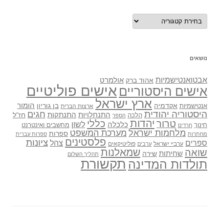
נושאים
נושאים
אבטואנטישמיות
אולמרט
אהוד ברק
אישים פוליטיים
אישים היסטוריים
ארץ ישראל
אקדמיה
בן גוריון
הומור
אנטישמיות
ארצות הברית
היסטוריה יהודית
חגים
התנתקות
התנחלויות
חז"ל
הלכה
הספר
יהדות
כללי
טרור
לשון
כלכלה
מחשבים ואינטרנט
חינוך
חרדים
מלחמות ישראל
מערכת המשפט
ספרות
מחתרות
ספרות עברית
פלסטינים
ציונות
ספרים
צהל
ערביי ישראל
פוליטיקאים
ערבים
שואה
שמאלנות
שחיתות
שירה
תהליך השלום
תקשורת
תולדות המדינה