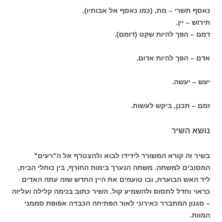
נאסף תשרי – מת, (כמו נאסף אל אבותיו).
תירוש – יין.
דמם – הפך להיות שקט (דומם).
אדם – הפך להיות אדום.
יעש – יעשה.
זמם – תכנן, ביקש לעשות.
נושא השיר
בשיר זה קורא המשורר לידידו לבוא ולהצטרף אל ה"רעים"
המסובים למשתה. משתה הנערך בימות החורף, בין כותלי הבית,
ליד האש הבוערת, ובו טועמים את היין החדש שזה עתה האדים
כראוי וחדל לתסוס ולהשמיע קול. השיר כתוב בנימה קלילה ועליזה
– סגנון המתברר כאירוני לאור הפתיחה הכבדה אפופת סממני
המוות.