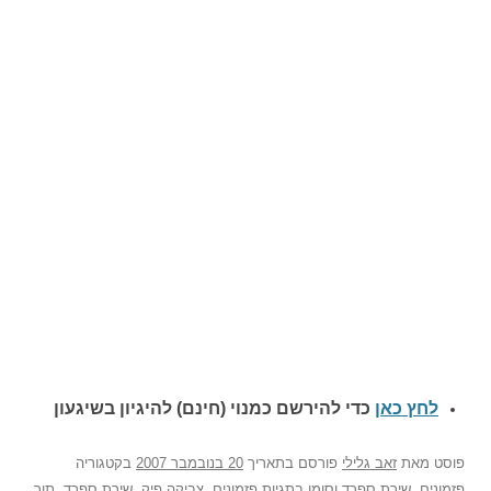
לחץ כאן
כדי להירשם כ
מנוי (חינם) להיגיון בשיגעון
פוסט
מאת
זאב גלילי
פורסם בתאריך
20 בנובמבר 2007
בקטגוריה
פזמונים
,
שירת ספרד
וסומן בתגיות
פזמונים
,
צביקה פיק
,
שירת ספרד
,
תור