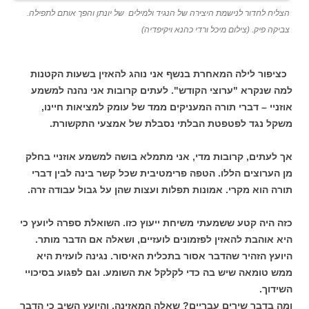
הצליח לחדור לנישמת היצירה של הנגיד ולמילים של יונתן והפך אותם לתפילה.
צביקה פיק. (צילום מיכל ורדי כהנא ויקיפדיה)
כציפור לילה המאחרת בנשף אני נוהג להאזין בשעות הקטנות
למה שנקרא "ערוצי הקודש". לעתים קרובות אני נהנה למשמע
אוזניי – דברי תורה המעניקים ממד של עומק למציאות חיינו,
משקל נגד לפטפטת הבלתי נסבלת של אמצעי התקשורת.
אך לעתים, קרובות מדי, אני מתמלא בושה למשמע אוזניי בחלק
מן הערוצים הללו. הטפה פרימטיבית שכל קשר בינה לבין דברי
תורה הוא מקרי. אמונות תפלות ועצות שהן על גבול עבודה זרה.
כזה היה קטע ששמעתי משיחת ייעוץ כזו. השואלת ספרה ליועץ כי
היא אוהבת להאזין לפזמונים לועזיים, ושאלה אם הדבר מותר.
היועץ הזהיר שהדבר אסור בתכלית האיסור. נגינה לועזית היא
ממש טומאה שיש בה כדי לקלקל את השומע. וגם לפגוע בסיכויי
השידוך.
ומה בדבר שירים עבריים? שאלה המאזינה. והיועץ השיב כי הדבר