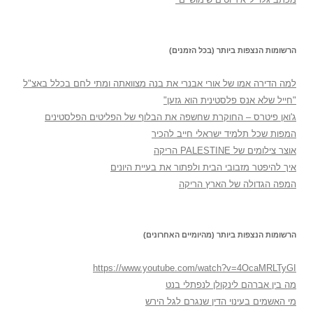
הרשומות הנצפות ביותר (בכל הזמנים)
למה הדירה אמו של אורי אבנרי את בנה מצוואתה ומתי לחם בכלל באצ"ל
"חייל שלא אנס פלסטינית הוא גזען"
ג'ואן פיטרס – החוקרת שחשפה את הבלוף של הפליטים הפלסטינים
המפות שכל תלמיד ישראלי חייב להכיר
אוצר צילומים של PALESTINE הריקה
איך להיפטר מזבובי הבית ולפתור את בעיית היונים
המפה הגדולה של הארץ הריקה
הרשומות הנצפות ביותר (מהיומיים האחרונים)
https://www.youtube.com/watch?v=4OcaMRLTyGI
מה בין אברהם לינקולן לנפתלי בנט
מי האשמים בעינוי הדין שנגרם לגל הירש