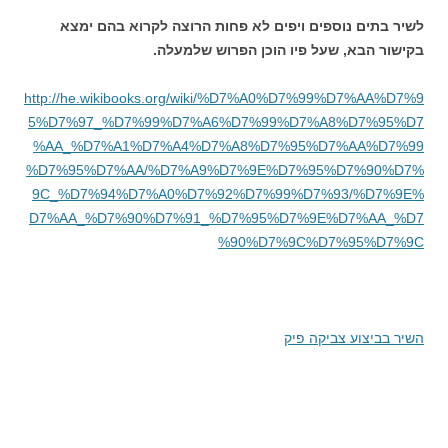
לשיר בתים נוספים ויפים לא פחות הרוצה לקרוא בהם ימצא
בקישור הבא, שעל פיו הוכן הפרוש שלמעלה.
http://he.wikibooks.org/wiki/%D7%A0%D7%99%D7%AA%D7%9
5%D7%97_%D7%99%D7%A6%D7%99%D7%A8%D7%95%D7
%AA_%D7%A1%D7%A4%D7%A8%D7%95%D7%AA%D7%99
%D7%95%D7%AA/%D7%A9%D7%9E%D7%95%D7%90%D7%
9C_%D7%94%D7%A0%D7%92%D7%99%D7%93/%D7%9E%
D7%AA_%D7%90%D7%91_%D7%95%D7%9E%D7%AA_%D7
%90%D7%9C%D7%95%D7%9C
השיר בביצוע צביקה פיק