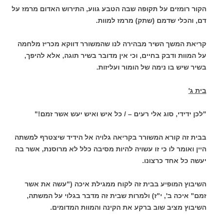
הקור רומזים על תקופה שבה הטבע גווע, התירוש האדום מרמז על
דם, והכלי שדמם (שתק) מרמז למוות.
קריאת המשך השיר מבהירה לנו שהמשורר דווקא מכריז מלחמה
על המוות ודבק בחיים, וכי אין מדובר בשיר תוגה, אלא להיפך,
בשיר שיש בו נימה של הומור ועליזות.
בית ג'
"לכן ידידי, סוג אלי רעים – / כל איש ואיש יעש אשר זמם!"
בבית זה קורא המשורר בקריאה גלויה אל הידיד שיצטרף למשתה
היין ואומר לו כי זו עשויה להיות מסיבה כלל לא מרוסנת, אשר בה
יעשה כל אחד כרצונו.
השיבוץ המופיע בבית זה לקוח ממגילת איכה ("עשה את אשר
זמם" איכה ב', י"ז) ולמרות שבית זה מדבר בגלוי על המשתה,
השיבוץ מציב שוב ברקע את הקינה והמוות המדומים.