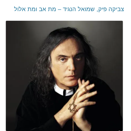
צביקה פיק, שמואל הנגיד – מת אב ומת אלול