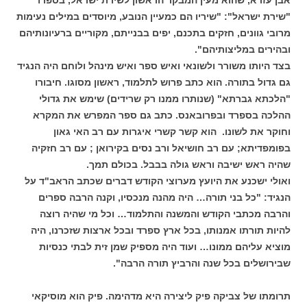
"שירת ישראל": "שיריו הם כמעיין הנובע, מיוסדים במילים נעימות
מרובי גוונים, חזקים בתכנם, יפים בבנייתם, מקוריים ברעיונותיהם
ובהירים במליצותיהם".
בצד היותו משורר ולשונאי ואיש ספר ואיש מינהל ולוחם היה הנגיד
גם גדול בתורה. הוא כתב פרוש לתלמוד, ראשון מסוגו. חיבורו
"הלכתא גברתא" (שנותרו ממנו רק שרידים) שימש את גדולי
ההלכה בספרד ובפרובאנס. כתב גם ספר המפרש את המקרא
וחוקר את לשונו. הוא קשר קשרי איגרות עם רב האי גאון
בפומפדיתא; עם רב חושיאל ורב נסים בקירואן ; עם רב חזקיה
שהיה ראש ישיבה וראש גולה בבבל. בכולם תמך.
ואולי ישכנע את היועץ מערוצי הקודש דברים שכתב הראב"ד על
הנגיד: "כל בני תורה… היה מהנה מנכסיו, וקנה הרבה ספרים
והרבה מכתבי הקודש והמשנה והתלמוד… וכל מי שהיה רוצה
להיות תורתו אמנותו, בכל ארץ ספרד ובכל ארצות שזכרנו, היה
מוציא עליהם ממונו… ועוד היה מספיק שמן זית לבתי כנסיות
שבירושלים בכל שנה והרביץ תורה הרבה".
תרומתו של צביקה פיק ליצירה היא מדהימה. פיק הוא מוסיקאי