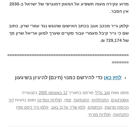
מדוע עקירה מעזה תשפיע על המאזן דמוגרפי של ישראל ב-2030
אין הסבר.
קלמן גייר מככב אגב בכתב האישום שהוגש נגד עמרי שרון. כתוב
שם כי גייר קיבל מעמרי עבור סקרים שערך למען אריאל שרון סך
של 729,174 ₪.
==================================================
=======
לחץ כאן
כדי להירשם כ
מנוי (חינם) להיגיון בשיגעון
פוסט
מאת
זאב גלילי
פורסם בתאריך
12 באוגוסט 2005
בקטגוריה
אסטרטגים
,
התנחלויות
,
התנתקות
,
ספין
,
תולדות המדינה
וסומן בתגיות
דור
הכיפות סרוגות
,
הכתומים
,
זלמן שז"ר על ט' באב
,
קלמן גייר כיוזם ספין
התנתקות
,
תולדות מזרחי
.