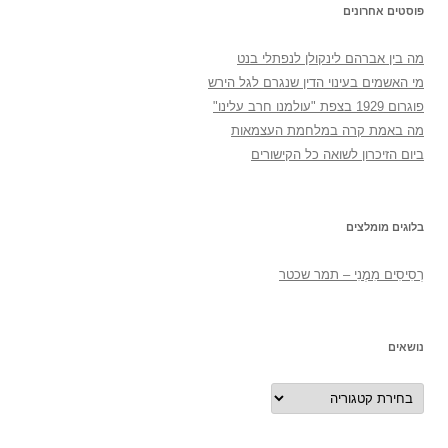
פוסטים אחרונים
מה בין אברהם לינקולן לנפתלי בנט
מי האשמים בעינוי הדין שנגרם לגל הירש
פוגרום 1929 בצפת "עולמנו חרב עלינו"
מה באמת קרה במלחמת העצמאות
ביום הזיכרון לשואה כל הקישורים
בלוגים מומלצים
רְסִיסִים מִמֶנִי – תמר שכטר
נושאים
נושאים