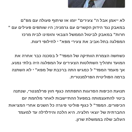
לא ייאמן אבל ה" צעירים" יזמו אז שיתוף פעולה עם מפ"ם
במאבק נגד הידוק הקשרים עם גרמניה; היו שותפים פעילים עם "
חרות" במאבק לביטול הממשל הצבאי והזמינו לבית מרכז
המפלגה בתל-אביב את צעירי מפא" י לחילופי דעות.
כשחשה הצמרת הוותיקה של המפד" ל בסכנה כבר אחרה את
המועד ותהליך השתלטות הצעירים על המפלגה היה בלתי נמנע.
אך מעמד המפד" ל כמגיש התה ברכבת של מפא" י לא השתנה
ברמה הפוליטית הפרלמנטרית.
תנועת הכיפות הסרוגות התפתחה כגוף חוץ פרלמנטרי, שנתנה
ביטוי להתעצמותה במפעל ההתיישבות לאחר מלחמת יום
הכיפורים. המפד" ל כגוף פוליטי פיגרה כל השנים אחרי המציאות
החברתית של יוצאי חלציה. היא הלכה והידלדלה עד למעמד
העלוב שלה בממשלת שרון.