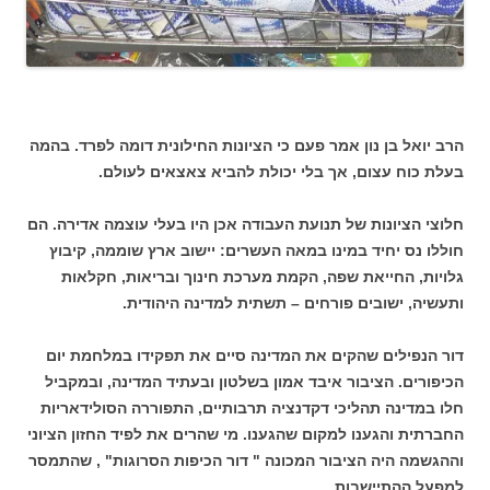
הרב יואל בן נון אמר פעם כי הציונות החילונית דומה לפרד. בהמה
בעלת כוח עצום, אך בלי יכולת להביא צאצאים לעולם.
חלוצי הציונות של תנועת העבודה אכן היו בעלי עוצמה אדירה. הם
חוללו נס יחיד במינו במאה העשרים: יישוב ארץ שוממה, קיבוץ
גלויות, החייאת שפה, הקמת מערכת חינוך ובריאות, חקלאות
ותעשיה, ישובים פורחים – תשתית למדינה היהודית.
דור הנפילים שהקים את המדינה סיים את תפקידו במלחמת יום
הכיפורים. הציבור איבד אמון בשלטון ובעתיד המדינה, ובמקביל
חלו במדינה תהליכי דקדנציה תרבותיים, התפוררה הסולידאריות
החברתית והגענו למקום שהגענו. מי שהרים את לפיד החזון הציוני
וההגשמה היה הציבור המכונה " דור הכיפות הסרוגות" , שהתמסר
למפעל ההתיישבות.