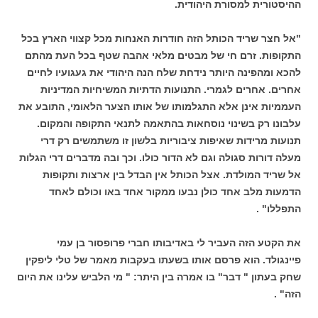
ההיסטורית למסורת היהודית.
"אל חצר שריד הכותל הזה חודרות האנחות מכל קצווי הארץ בכל
התקופות. זרם חי של מבטים מלאי אהבה שטף בכל העת מהתם
להכא ומהפינה היותר נידחת שלח הנה היהודי את געגועיו לחיים
אחרים. אחרים לגמרי. התנועות הדתיות המשיחיות המדיניות
העממיות אינן אלא התגלמותו של אותו הצער הלאומי, התובע את
עלבונו רק בשינוי נוסחאות בהתאמה לתנאי התקופה והמקום.
תנועות מרידות שאיפות ציבוריות בלשון זו משתמשים רק דרי
מעלה דורות סגולה וגם לא הדור כולו. וכך ובה מדברים דרי הגלות
אל שריד המולדת. אצל הכותל אין הבדל בין ארצות ותקופות
הדמעות מלב אחד כולן נבעו ממקור אחד באו וכולם לאחד
התפללו" .
את הקטע הזה העביר לי באדיבותו חברי פרופסור בן עמי
פיינגולד. הוא פרסם אותו בשעתו בעקבות מאמר של טלי ליפקין
שחק בעתון " דבר" בו אמרה בין היתר: " מי הלביש עלינו את היום
הזה" .