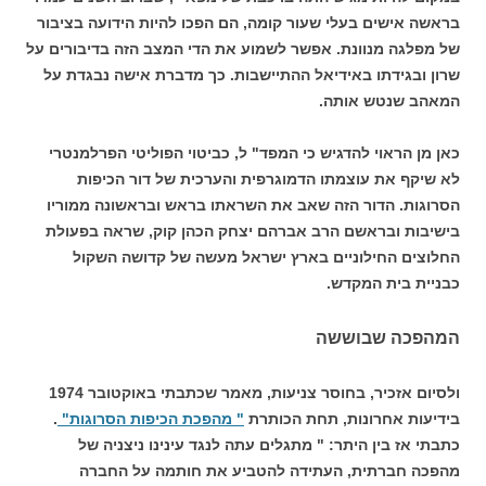
בראשה אישים בעלי שעור קומה, הם הפכו להיות הידועה בציבור
של מפלגה מנוונת. אפשר לשמוע את הדי המצב הזה בדיבורים על
שרון ובגידתו באידיאל ההתיישבות. כך מדברת אישה נבגדת על
המאהב שנטש אותה.
כאן מן הראוי להדגיש כי המפד" ל, כביטוי הפוליטי הפרלמנטרי
לא שיקף את עוצמתו הדמוגרפית והערכית של דור הכיפות
הסרוגות. הדור הזה שאב את השראתו בראש ובראשונה ממוריו
בישיבות ובראשם הרב אברהם יצחק הכהן קוק, שראה בפעולת
החלוצים החילוניים בארץ ישראל מעשה של קדושה השקול
כבניית בית המקדש.
המהפכה שבוששה
ולסיום אזכיר, בחוסר צניעות, מאמר שכתבתי באוקטובר 1974
בידיעות אחרונות, תחת הכותרת
" מהפכת הכיפות הסרוגות"
.
כתבתי אז בין היתר: " מתגלים עתה לנגד עינינו ניצניה של
מהפכה חברתית, העתידה להטביע את חותמה על החברה