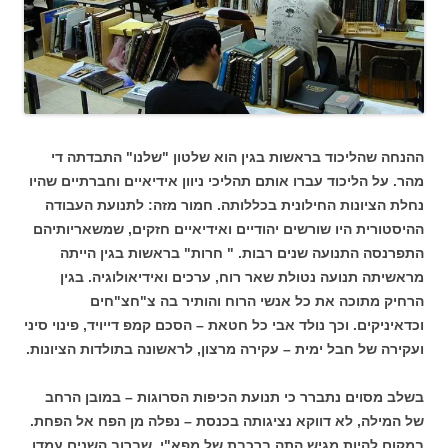
ההנחה שהליכוד בראשות בגין הוא שלטון "שלנו" התבדתה די
מהר. על הליכוד עברו אותם תהליכי ניוון אידיאיים וחברתיים שהיו
נחלת הציונות החילונית בכללותה. חמור מזה: לתנועת העבודה
ההיסטורית היו שורשים יהודיים ואידיאיים חזקים, שמשאריותיהם
התפרנסה התנועה שנים רבות. " חרות" בראשות בגין הייתה
מראשיתה תנועה נטולת שאר רוח, ערכים ואידיאולוגיה. בגין
הרחיק מתוכה את כל אנשי הרוח והותיר בה צ"חצ"חים
וכדאיניקים. וכך נולד אבי כל חטאת – הסכם קמפ דייויד, פינוי סיני
ועקירה של חבל ימית – עקירה מרצון, לראשונה בתולדות הציונות.
בשלב מסוים נתברר כי תנועת הכיפות הסרוגות – במובן הרחב
של המילה, לא דווקא נציגותה בכנסת – נפלה מן הפח אל הפחת.
במקום להיות מגיש התה ברכבת של מפא"י, שברוב השנים עמדו