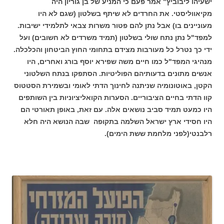
ישעיהו ליבוביץ" אמר פעם כי המניע של בן גוריון היה
מקיאווליסטי. את החרדים לא שיתף בשלטון (שגם לא היו
מעוניינים בו) אבל נתן להם פטור משרות צבאי לתלמידי ישיבות.
למפד"ל נתן נתח שולי בשלטון (תמיד משרדים לא חשובים) ועל
ידי כך נטרל כל מעורבות מצידם בתחומי החוץ הביטחון והכלכלה.
מנהיגי המפד"ל כמו חיים משה שפירא יוסף בורג ואחרים, היו
אנשים מתונים בדעותיהם הפוליטיות. הסתפקו בנתח השלטוני
הקטן, באוטונומיה שניתנה לחינוך הדתי לאומי ובשמירת הסטטוס
קוו הדתי בחיים הציבוריים. הסערות הקואליציוניות בין השותפים
היו כמעט תמיד סביב נושאים אלה. עם זאת, באופן תאורטי הם
היו חסידי ארץ ישראל השלמה בתקופה שבה הנושא היה חלא
רלבנטי(לפני מלחמת ששת הימים).