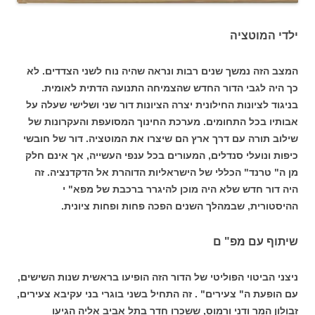
ילדי המוטציה
המצב הזה נמשך שנים רבות ונראה שהיה נוח לשני הצדדים. לא
כך היה לגבי הדור החדש שהצמיחה התנועה הדתית לאומית.
בניגוד לציונות החילונית יצרה הציונות דור שני ושלישי שעלה על
אבותיו בכל התחומים. מערכת החינוך המסועפת והעקרונות של
שילוב תורה עם דרך ארץ הם שיצרו את המוטציה. דור של חובשי
כיפות ונועלי סנדלים, המעורים בכל ענפי העשייה, אך אינם חלק
מן ה" טרנד" הכללי של הישראליות הדוהרת אל הדקדנציה. זה
היה דור חדש שלא היה מוכן להיגרר ברכבת של מפא" י
ההיסטורית, שבמהלך השנים הפכה פחות ופחות ציונית.
שיתוף עם מפ" ם
ניצני הביטוי הפוליטי של הדור הזה הופיעו בראשית שנות השישים,
עם הופעת ה" צעירים" . זה התחיל בשני בוגרי בני עקיבא צעירים,
זבולון המר ודני ורמוס, ששכרו חדר בתל אביב אליה הגיעו