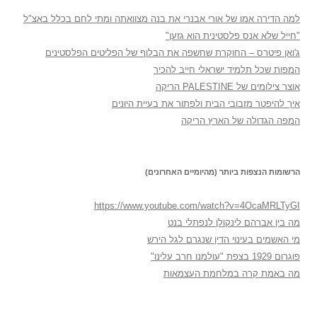
למה הדירה אמו של אורי אבנרי את בנה מצוואתה ומתי לחם בכלל באצ"ל
"חייל שלא אנס פלסטינית הוא גזען"
ג'ואן פיטרס – החוקרת שחשפה את הבלוף של הפליטים הפלסטינים
המפות שכל תלמיד ישראלי חייב להכיר
אוצר צילומים של PALESTINE הריקה
איך להיפטר מזבובי הבית ולפתור את בעיית היונים
המפה הגדולה של הארץ הריקה
הרשומות הנצפות ביותר (מהיומיים האחרונים)
https://www.youtube.com/watch?v=4OcaMRLTyGI
מה בין אברהם לינקולן לנפתלי בנט
מי האשמים בעינוי הדין שנגרם לגל הירש
פוגרום 1929 בצפת "עולמנו חרב עלינו"
מה באמת קרה במלחמת העצמאות