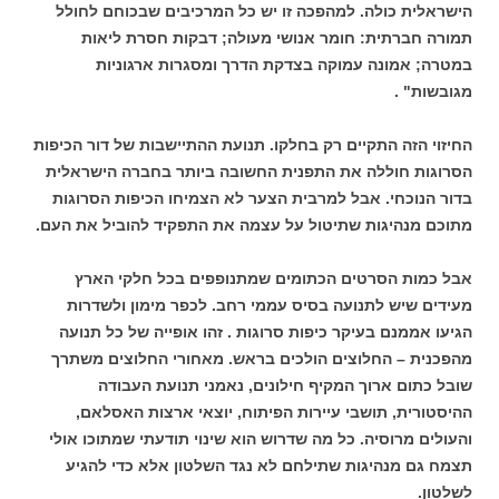
הישראלית כולה. למהפכה זו יש כל המרכיבים שבכוחם לחולל
תמורה חברתית: חומר אנושי מעולה; דבקות חסרת ליאות
במטרה; אמונה עמוקה בצדקת הדרך ומסגרות ארגוניות
מגובשות" .
החיזוי הזה התקיים רק בחלקו. תנועת ההתיישבות של דור הכיפות
הסרוגות חוללה את התפנית החשובה ביותר בחברה הישראלית
בדור הנוכחי. אבל למרבית הצער לא הצמיחו הכיפות הסרוגות
מתוכם מנהיגות שתיטול על עצמה את התפקיד להוביל את העם.
אבל כמות הסרטים הכתומים שמתנופפים בכל חלקי הארץ
מעידים שיש לתנועה בסיס עממי רחב. לכפר מימון ולשדרות
הגיעו אממנם בעיקר כיפות סרוגות . זהו אופייה של כל תנועה
מהפכנית – החלוצים הולכים בראש. מאחורי החלוצים משתרך
שובל כתום ארוך המקיף חילונים, נאמני תנועת העבודה
ההיסטורית, תושבי עיירות הפיתוח, יוצאי ארצות האסלאם,
והעולים מרוסיה. כל מה שדרוש הוא שינוי תודעתי שמתוכו אולי
תצמח גם מנהיגות שתילחם לא נגד השלטון אלא כדי להגיע
לשלטון.