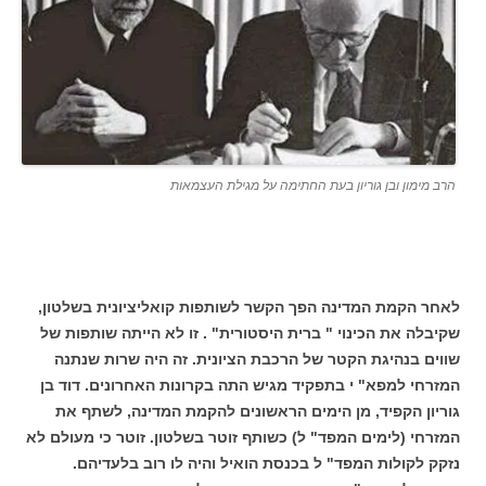
הרב מימון ובן גוריון בעת החתימה על מגילת העצמאות
לאחר הקמת המדינה הפך הקשר לשותפות קואליציונית בשלטון,
שקיבלה את הכינוי " ברית היסטורית" . זו לא הייתה שותפות של
שווים בנהיגת הקטר של הרכבת הציונית. זה היה שרות שנתנה
המזרחי למפא" י בתפקיד מגיש התה בקרונות האחרונים. דוד בן
גוריון הקפיד, מן הימים הראשונים להקמת המדינה, לשתף את
המזרחי (לימים המפד" ל) כשותף זוטר בשלטון. זוטר כי מעולם לא
נזקק לקולות המפד" ל בכנסת הואיל והיה לו רוב בלעדיהם.