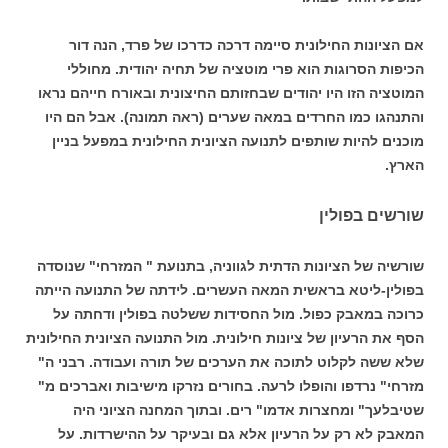
אם הציונות החילונית סיימה דרכה כדרכו של פרד, הנה דור
הכיפות הסרוגות הוא פרי מוטציה של תחיה יהודית. מחוללי
המוטציה הזו היו יהודים שבחזותם החיצונית ובאורח חייהם נראו
והתנהגו כמו החרדים במאה שערים (ראה תמונה). אבל הם היו
מוכנים להיות שותפים לתנועה הציונית החילונית במפעל בניין
הארץ.
שורשים בפולין
שורשיה של הציונות הדתית לגווניה, בתנועת " המזרחי" שנוסדה
בפולין-ליטא בראשית המאה העשרים. לידתה של התנועה הייתה
כרוכה במאבק כפול. מול החסידות ששלטה בפולין ודחתה על
הסף את הרעיון של ציונות חילונית. מול התנועה הציונית החילונית
שלא ששה לקלוט לתוכה את הערכים של תורה ועבודה. רבני ה"
מזרחי" נרדפו והופלו לרעה. בחורים נזרקו מישיבות ואברכים מ"
שטיבלעך" ומחצרות אדמו" רים. ובתוך המחנה הציוני היה
המאבק לא רק על הרעיון אלא גם ובעיקר על ההישרדות. על