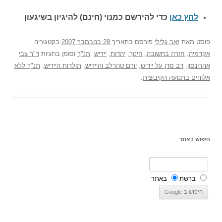
לחץ כאן
כדי להירשם כ
מנוי (חינם) להיגיון בשיגעון
פוסט
מאת
זאב גלילי
פורסם בתאריך
28 בנובמבר 2007
בקטגוריה
אקדמיה
,
חזרה בתשובה
,
חינוך
,
יהדות
,
יידיש
,
תנ"ך
וסומן בתגיות
ד"ר צבי
אהרונסון
,
דב סדן על יידיש
,
יורם טהרלב והיידיש
,
תולדות היידיש
,
תנ"ך ללא
אלוהים בתנועה הקיבוצית
.
חיפוש באתר
ברשת
באתר