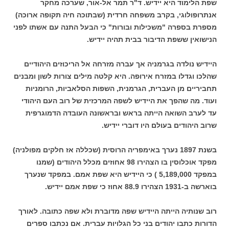
שפת הלימוד היא יידיש. ד"ר תמר אל-אור, שערכה מחקר
אנתרופולוגי, בקרב משפחה חרדית (שבתוכה חיה תקופה ארוכה)
מספרת בספרה "משכילות ובורות" כי הבעל התנה עם אשתו לפני
הנישואין ששפת הדיבור בבית תהיה יידיש.
היידיש נולדה בגרמניה אך עברה מזרחה אל הריכוזים היהודיים
שהלכו וגדלו במזרח אירופה. היא קלטה מילים צורות לשון ומבנים
תחביריים מן העברית, הגרמנית, השפות הסלאביות, הרומניות
ועוד. מה שהפך את היידיש לשפה המרכזית של רוב העם היהודי
עד לערב השואה הייתה בראש ובראשונה העובדה הדמוגרפית
שרוב היהודים בעולם היו דוברי יידיש.
בשנת 1897 נערך באימפריה הרוסית (שכללה אז חלקים מפולניה)
מפקד אוכלוסין בו הצהירו 98 אחוזים מכלל היהודים (שמנו
במפקד 5,189,000 ) כי היידיש היא שפת אמם. במפקד שנערך
בוארשה ב-1931 הצהירו 88.9 אחוז כי שפת אמם יידיש.
רוב שנותיה הייתה היידיש שפה מדוברת ולא שפה כתובה. לאורך
הדורות כתבו יהודים בני כל הגלויות עברית. אם נכתבו ספרים