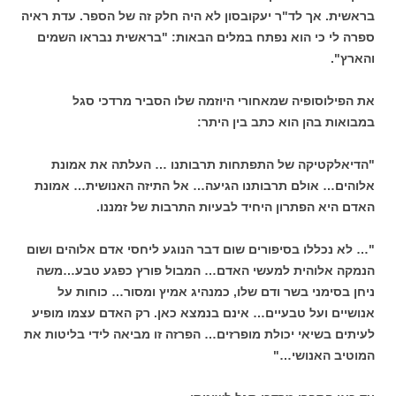
בראשית. אך לד"ר יעקובסון לא היה חלק זה של הספר. עדת ראיה
ספרה לי כי הוא נפתח במלים הבאות: "בראשית נבראו השמים
והארץ".
את הפילוסופיה שמאחורי היוזמה שלו הסביר מרדכי סגל
במבואות בהן הוא כתב בין היתר:
"הדיאלקטיקה של התפתחות תרבותנו … העלתה את אמונת
אלוהים… אולם תרבותנו הגיעה… אל התיזה האנושית… אמונת
האדם היא הפתרון היחיד לבעיות התרבות של זמננו.
"… לא נכללו בסיפורים שום דבר הנוגע ליחסי אדם אלוהים ושום
הנמקה אלוהית למעשי האדם… המבול פורץ כפגע טבע…משה
ניחן בסימני בשר ודם שלו, כמנהיג אמיץ ומסור… כוחות על
אנושיים ועל טבעיים… אינם בנמצא כאן. רק האדם עצמו מופיע
לעיתים בשיאי יכולת מופרזים… הפרזה זו מביאה לידי בליטות את
המוטיב האנושי…"