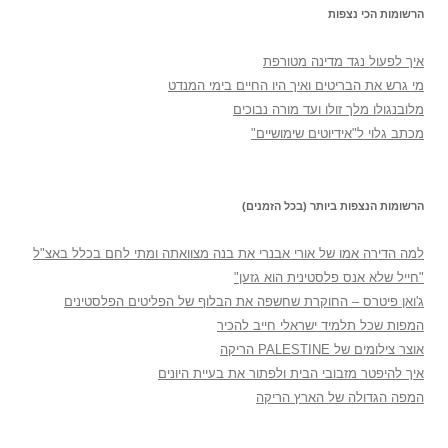
הרשומות הכי נצפות
איך לפעול נגד מדינה מטורפת
מי גרש את הבריטים ואיך היו החיים בימי המנדט
מלובנגולו מלך זולו ועד מורה נבוכים
מכתב גלוי ל"אידיוטים שימושיים"
הרשומות הנצפות ביותר (בכל הזמנים)
למה הדירה אמו של אורי אבנרי את בנה מצוואתה ומתי לחם בכלל באצ"ל
"חייל שלא אנס פלסטינית הוא גזען"
ג'ואן פיטרס – החוקרת שחשפה את הבלוף של הפליטים הפלסטינים
המפות שכל תלמיד ישראלי חייב להכיר
אוצר צילומים של PALESTINE הריקה
איך להיפטר מזבובי הבית ולפתור את בעיית היונים
המפה הגדולה של הארץ הריקה