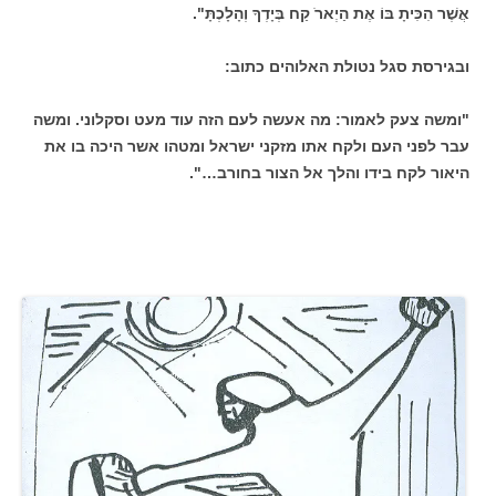
אֲשֶׁר הִכִּיתָ בּוֹ אֶת הַיְארֹ קַח בְּיָדְךָ וְהָלָכְתָּ".
ובגירסת סגל נטולת האלוהים כתוב:
"ומשה צעק לאמור: מה אעשה לעם הזה עוד מעט וסקלוני. ומשה
עבר לפני העם ולקח אתו מזקני ישראל ומטהו אשר היכה בו את
היאור לקח בידו והלך אל הצור בחורב…".