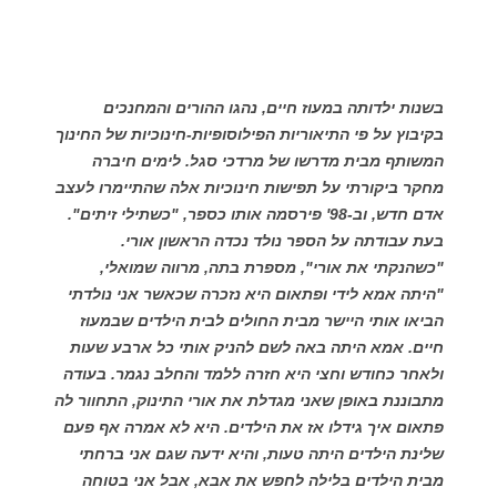
בשנות ילדותה במעוז חיים, נהגו ההורים והמחנכים
בקיבוץ על פי התיאוריות הפילוסופיות-חינוכיות של החינוך
המשותף מבית מדרשו של מרדכי סגל. לימים חיברה
מחקר ביקורתי על תפישות חינוכיות אלה שהתיימרו לעצב
אדם חדש, וב-98' פירסמה אותו כספר, "כשתילי זיתים".
בעת עבודתה על הספר נולד נכדה הראשון אורי.
"כשהנקתי את אורי", מספרת בתה, מרווה שמואלי,
"היתה אמא לידי ופתאום היא נזכרה שכאשר אני נולדתי
הביאו אותי היישר מבית החולים לבית הילדים שבמעוז
חיים. אמא היתה באה לשם להניק אותי כל ארבע שעות
ולאחר כחודש וחצי היא חזרה ללמד והחלב נגמר. בעודה
מתבוננת באופן שאני מגדלת את אורי התינוק, התחוור לה
פתאום איך גידלו אז את הילדים. היא לא אמרה אף פעם
שלינת הילדים היתה טעות, והיא ידעה שגם אני ברחתי
מבית הילדים בלילה לחפש את אבא, אבל אני בטוחה