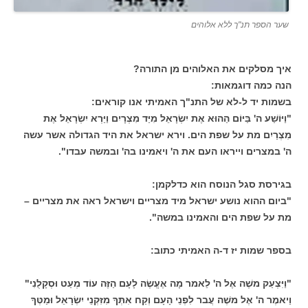
שער הספר תנ"ך ללא אלוהים
איך מסלקים את האלוהים מן
התורה?
הנה כמה דוגמאות:
בשמות יד ל-לא של התנ"ך האמיתי אנו קוראים:
"וַיּוֹשַׁע ה' בַּיּוֹם הַהוּא אֶת יִשְׂרָאֵל מִיַּד מִצְרָיִם וַיַּרְא יִשְׂרָאֵל אֶת
מִצְרַיִם מת על שפת הים. וירא ישראל את היד הגדולה אשר עשה
ה' במצרים וייראו העם את ה' ויאמינו בה' ובמשה עבדו".
בגירסת סגל הנוסח הוא כדלקמן:
"ביום ההוא נושע ישראל מיד מצריים וישראל ראה את מצריים –
מת על שפת הים והאמינו במשה".
בספר שמות יז ד-ה האמיתי כתוב:
"וַיִּצְעַק משֶׁה אֶל ה' לֵאמר מָה אֶעֱשֶׂה לָעָם הַזֶּה עוֹד מְעַט וּסְקָלֻנִי"
וַיאמֶר ה' אֶל משֶׁה עֲבר לִפְנֵי הָעָם וְקַח אִתְּךָ מִזִּקְנֵי יִשְׂרָאֵל וּמַטְּךָ