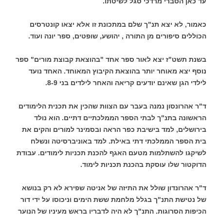
עד כאן הסברי מרדכי סגל לשיטתו.
כאמור, לא יצא תנ"ך שלם במתכונת זו אלא יצאו קונטרסים
הכוללים סיפורים מן התורה , יהושע, שופטים, ספר יונה ועוד.
בשנת תשט"ז יצא לאור ספר אחד "בהוצאת קבוצת מורים" ספר
נוסף יצא מאוחר יותר בהוצאת הקיבוץ המאוחד. האחד נועד
לילדי הגן שאינם יודעים קריאה והאחר לילדים בני 8-9.
ד"ר אהרונסון נמנה בעבר עם הצוות שהכין את תכנית הלימודים
הראשונה בתנ"ך לבתי הספר הממלכתיים דתיים. הוא נולד
בירושלים, למד בישיבת כפר הראה ובסמינר למורים והקים את
בית הספר הממלכתי דתי באילת. למד באוניברסיטה ונשלח
לשיקגו להשתלמות מטעם האגף להכנת תכניות לימודים. עבודת
הדוקטור שלו עוסקת בהכנת תכניות לימוד.
ד"ר אהרונדון שולל את התיזה של אניטה שפירא לא רק בנושא
של נטישת התנ"ך בגלל מלחמת ששת הימים וניכוסו על ידי דור
הכיפות הסרוגות. התנ"ך לא היה לדבריו בראש מעיניו של הנוער