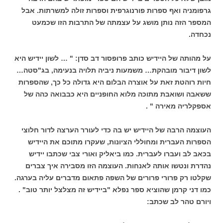
גרפומניה ואף ספרות פורנוגרפית וספרות זולה למשרתות. אבל
המספר הזה נותן מושג על עצמתה של התרבות הזו שכמעט
נכחדה.
על מהותה של היידיש כותב פרופסור דב סדן: " … לשון יידיש היא
לשון דיבור מובהקת… משמעות ניביה תלויה בנעימה, בג"סטה…
חיות רוהטת זאת על אוצרה הבלום היא גדולה כל כך, שהספרות
ששאבה ושואבת מתוכה מלוא החופניים היא כבבואה כהה של
אספקלריה מאירה " .
העוצמה הרבה של היידיש יש בה כדי לעורר הערצה לדור חלוצי
הספרות העברית ומחוללי הציונות, שעקרו מתוכם את היידיש
בכאב לב ועברו לעברית. כמו ביאליק ואורי צבי שכתבו יידיש
נהדרת ונטשו אותה לאנחות. העוצמה הזו מסבירה איך צברים
שקלטו רק פרורי פרורים של השפה פתאום מדברים עליה בערגה.
כמו דני קרמן שהוציא ספר נפלא "ביידיש זה מצלצל יותר טוב" .
ויורם טהר לב שכתב: