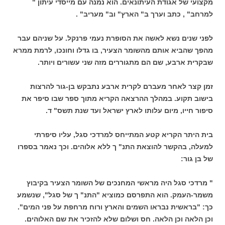
מקצועי של אגודת העיתונאים. הוא נמנה עם מייסדי עיתון "
למרחב" , כתב וערך ב" הארץ" וב" מעריב" .
לפני שנים נשא לאשה את הסופרת נעמי פרנקל. על שניהם עבר
מהפך שהביא אותם מהשומר הצעיר, בו גדלו וחונכו, לרמת ממרא
שבקרית ארבע, שם הם מתגוררים מזה שני עשורים ויותר.
זמן קצר לאחר מעברם לקרית ארבע נתבקש בן-גור להרצות
בישוב תקוע. במהלך ההרצאה הקריא מתוך ספר שבו סיפר את
סיפור חייו, מיום עלותו לארץ ישראל ועד שנת תשס" ד.
בית היתר הקריא קטע המתייחס למרדכי סגל, עליו סיפרתי
למעלה, בהקשר להוצאת התנ" ך ללא אלוהים. וכך נאמר בספרו
של בן גור:
" מרדכי סגל היה מראשי המחנכים של השומר הצעיר בקיבוץ
משמר-העמק. הוא התפרסם כמוציא "התנ" ך של סגל", שנשמע
כך: "בראשית נבראו השמים והארץ ורוח מרחפת על פני המים".
וכן הלאה וכן הלאה. חס ושלום שלא להזכיר את שם האלוהים.