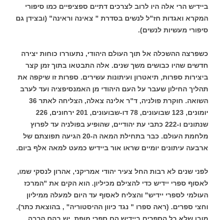
ביידיש הרי אלה היו לרוב לצרכים דתיים ספציפיים כמו סיפורי
המקרא ואגדות חז"ל לנשים בסדרת " צאינה וראינה" (ובצידן גם
סיפורי מעשיות לנשים).
כשפרצה ההשכלה אל תוך העולם היהודי, נתעוררו כוחות יצירה
חדשים שהיו כבושים משך שנים. אלה התבטאו בתוך זמן קצר
ביצירות ספרות, תיאטרון ועיתונות עשירים. ספרות זו שיקפה את
תהליך החילון שעבר על העם היהודי מן האמנסיפציה ועד לערב
השואה. חוקרת פולניה, ד"ר אלינה צאלה, הצליחה לאתר 36
יומונים, 123 שבועונים, 78 דו-שבועונים, 201 ירחונים, 226
שנתונים ו-222 כתבי עת יהודיים, שהופיע בפולניה עד לפרוץ
מלחמת העולם. כבר בתחילת המאה ה-20 הגיעה תפוצתם של
ארבעה עיתונים יומיים שראו אור ביידיש כמעט למאה אלף ביום.
לפני שנים לא רבות החל צעיר יהודי אמריקני, אהרון לנסקי שמו,
לאסוף ספרי יידיש כדי להצילם מכיליון. הוא הקים את "המרכז
העולמי לספרי יידיש" והצליח לאסוף עד היום למעלה ממיליון
וחצי ספרים. (ראה ספרו " נגד כיוון ההיסטוריה" , בהוצאת כתר).
מובן שלא כל הספרים ביידיש הם ספרי מופת. יש בהם הרבה