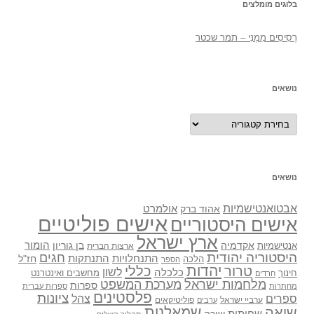
בלוגים מומלצים
רְסִיסִים מִמֶנִי – תמר שכטר
נושאים
נושאים
נושאים
אבטואנטישמיות
אולמרט
אהוד ברק
אישים פוליטיים
אישים היסטוריים
ארץ ישראל
אקדמיה
בן גוריון
הומור
אנטישמיות
ארצות הברית
היסטוריה יהודית
חגים
התנתקות
התנחלויות
חז"ל
הלכה
הספר
יהדות
כללי
טרור
לשון
כלכלה
מחשבים ואינטרנט
חינוך
חרדים
מלחמות ישראל
מערכת המשפט
ספרות
מחתרות
ספרות עברית
פלסטינים
ציונות
ספרים
צהל
ערביי ישראל
פוליטיקאים
ערבים
שואה
שמאלנות
שחיתות
שירה