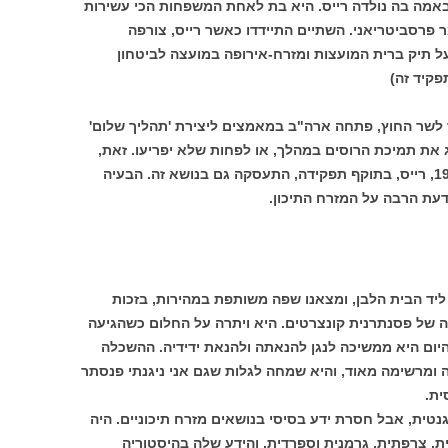
אמה בה נולדה רייס. היא בת לאחת המשפחות הכי עשירות
 פרסביטריאני. השתיים התיידדו כאשר רייס, צורפה
 על תיק ברית המועצות ומזרח-אירופה במועצה לביטחון
קיד זה)
קר לשר החוץ, פתחה ארה"ב במאמצים ליצירת 'תהליך שלום'
ג את תמיכת הרוסים במהלך, או לפחות שלא יפריעו. זאת,
למרות התמוטטות הגוש הקומוניסטי ב-1989, רייס, בתוקף תפקידה, התעסקה גם בנושא זה. הבעיה
דעת הרבה על המזרח התיכון.
ליד הבית הלבן, ומצאנו שפה משותפת במהירות, בזכות
 חלמה על קריירה של פסנתרנית קונצרטים. היא ויתרה על החלום כשהגיעה
ום היא ממשיכה לנגן להנאתה ולהנאת ידידיה. ההשכלה
 ומרשימה מאוד, והיא שמחה לגלות שגם אני ניגנתי פנסתר
טית, אבל חסרת ידע בסיסי בנושאים מזרח תיכוניים. היה
, צרפתית, גרמנית וספרדית, והידע שלה בהיסטוריה