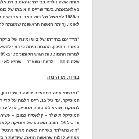
אותה אשה נולדה בבירמינגהאם בירת אלב
באלאבאמה. בעוד שרייס היא בתו של כומר
ב-1989 לממשל של בוש האב, כאחראית
לאומי. (היתה האשה הראשונה שמונתה לתפ
"מייד עם בחירתו של בוש ומינויו של ביי
במזרח התיכון. ההנחה היתה כי רצוי להשי
שלה היתה – ולדעתי נשארה – שהיא לא יו
בורות מדהימה
"נפגשתי עמה במסעדה ידועה בוושינגטון, 
המוסיקה. עד גיל 15, רייס
למסקנה שהיא לא טובה מספיק, אבל עד הי
המוסיקלית שלה – קלאסית כמובן – עשירה
עד גיל 16 וחובב מושבע של מוסיקה קלאסית.
"היא נתגלתה בשיחה כאשה מאוד אינטליגנ
מפתיע לגלות שהאשה הזאת, שיודעת רוסית