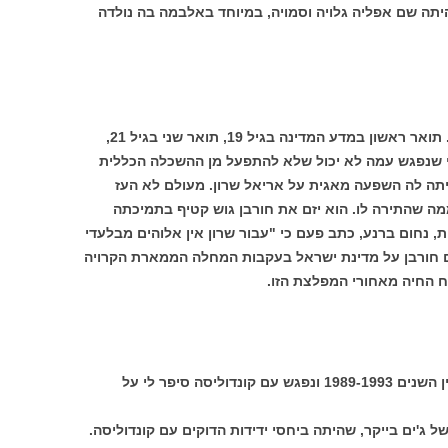
יתה שם אפליה גלויה וסמויה, במיוחד באלבמה בה נולדה
ההתקדמות האקדמית שלה ממש מדהימה. תואר ראשון במדע המדינה בגיל 19, תואר שני בגיל 21,
ראט בגיל 26 ופרופסורה בגיל 27. מי שנפגש עמה לא יכול שלא להתפעל מן ההשכלה הכללית
תה לה השפעה מאגית על אריאל שרון. מעולם לא העז
ממה שהתירה לו. הוא יזם את חורבן גוש קטיף בתמיכתה
, נחום ברנע, כתב פעם כי "עבור שרון אין אלוהים מבלעדי
פעם חורבן על מדינת ישראל בעקבות המחלה הממארת הקרויה
וח החיה מאחורי המפלצת הזו.
ידיד ישראלי, שמילא שליחות בוושינגטון בין השנים 1989-1993 ונפגש עם קונדוליסה סיפר לי על
ל ג'ים בייקר, שהיתה ביחסי ידידות הדוקים עם קונדוליסה.