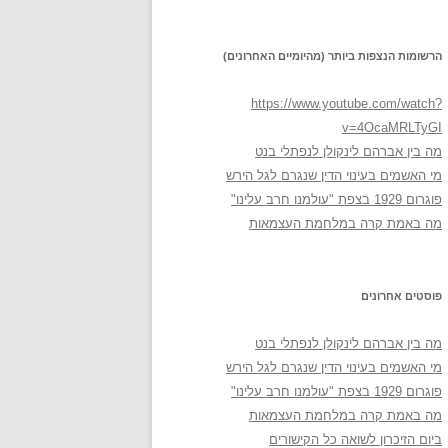
הרשומות הנצפות ביותר (מהיומיים האחרונים)
https://www.youtube.com/watch?
v=4OcaMRLTyGI
מה בין אברהם לינקולן לנפתלי בנט
מי האשמים בעינוי הדין שנגרם לגל הירש
פוגרום 1929 בצפת "עולמנו חרב עלינו"
מה באמת קרה במלחמת העצמאות
פוסטים אחרונים
מה בין אברהם לינקולן לנפתלי בנט
מי האשמים בעינוי הדין שנגרם לגל הירש
פוגרום 1929 בצפת "עולמנו חרב עלינו"
מה באמת קרה במלחמת העצמאות
ביום הזיכרון לשואה כל הקישורים