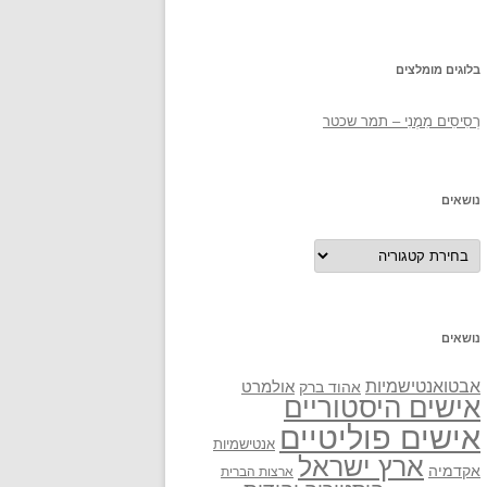
בלוגים מומלצים
רְסִיסִים מִמֶנִי – תמר שכטר
נושאים
נושאים
נושאים
אבטואנטישמיות
אולמרט
אהוד ברק
אישים היסטוריים
אישים פוליטיים
אנטישמיות
ארץ ישראל
אקדמיה
ארצות הברית