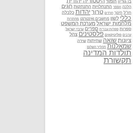
היסטוריה יהודית
בן גוריון
הומור
חגים
התנתקות
התנחלויות
הלכה
הספר
יהדות
טרור
חז"ל
כלכלה
חינוך
חרדים
כללי
לשון
מחשבים ואינטרנט
מחתרות
מלחמות ישראל
מערכת המשפט
ספרים
ספרות
ערביי ישראל
ספרות עברית
פלסטינים
צהל
פוליטיקאים
ערבים
שואה
ציונות
שחיתות
שירה
שמאלנות
תהליך השלום
תולדות המדינה
תקשורת