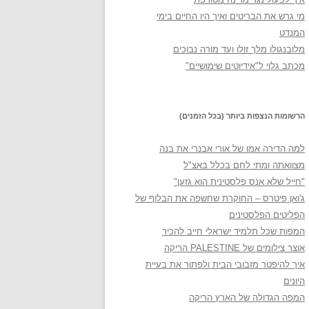
מי גרש את הבריטים ואיך היו החיים בימי
המנדט
מלובנגולו מלך זולו ועד מורה נבוכים
מכתב גלוי ל"אידיוטים שימושיים"
הרשומות הנצפות ביותר (בכל הזמנים)
למה הדירה אמו של אורי אבנרי את בנה
מצוואתה ומתי לחם בכלל באצ"ל
"חייל שלא אנס פלסטינית הוא גזען"
ג'ואן פיטרס – החוקרת שחשפה את הבלוף של
הפליטים הפלסטינים
המפות שכל תלמיד ישראלי חייב להכיר
אוצר צילומים של PALESTINE הריקה
איך להיפטר מזבובי הבית ולפתור את בעיית
היונים
המפה הגדולה של הארץ הריקה