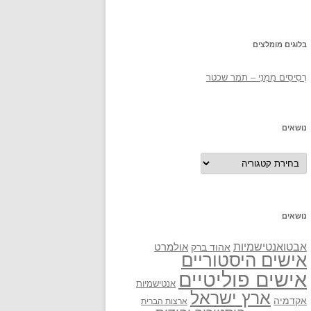
בלוגים מומלצים
רְסִיסִים מִמֶנִי – תמר שכטר
נושאים
נושאים
נושאים
אבטואנטישמיות
אולמרט
אהוד ברק
אישים היסטוריים
אישים פוליטיים
אנטישמיות
ארץ ישראל
אקדמיה
ארצות הברית