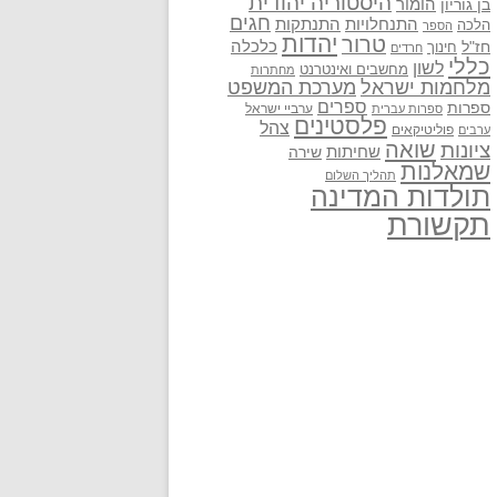
היסטוריה יהודית
בן גוריון
הומור
חגים
התנתקות
התנחלויות
הלכה
הספר
יהדות
טרור
חז"ל
כלכלה
חינוך
חרדים
כללי
לשון
מחשבים ואינטרנט
מחתרות
מלחמות ישראל
מערכת המשפט
ספרים
ספרות
ערביי ישראל
ספרות עברית
פלסטינים
צהל
פוליטיקאים
ערבים
שואה
ציונות
שחיתות
שירה
שמאלנות
תהליך השלום
תולדות המדינה
תקשורת