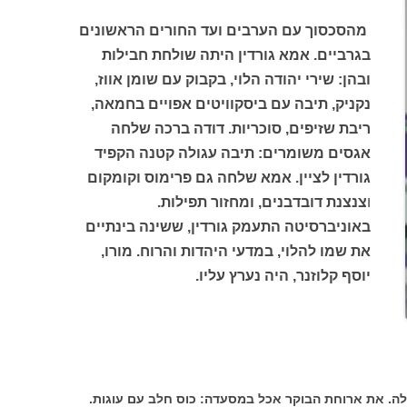
מהסכסוך עם הערבים ועד החורים הראשונים
בגרביים. אמא גורדין היתה שולחת חבילות
ובהן: שירי יהודה הלוי, בקבוק עם שומן אווז,
נקניק, תיבה עם ביסקוויטים אפויים בחמאה,
ריבת שזיפים, סוכריות. דודה ברכה שלחה
אגסים משומרים: תיבה עגולה קטנה הקפיד
גורדין לציין. אמא שלחה גם פרימוס וקומקום
ו
צנצנת דובדבנים, ומחזור תפילות.
באוניברסיטה התעמק גורדין, ששינה בינתיים
את שמו להלוי, במדעי היהדות והרוח. מורו,
יוסף קלוזנר, היה נערץ עליו.
ילה. את ארוחת הבוקר אכל במסעדה: כוס חלב עם עוגות.