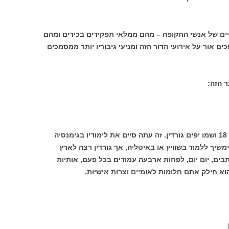
ים של אנשי התקופה – מהם ממלאי תפקידים בכירים ומהם
ם אור על אירועי הדור הזה ומניעי גיבוריו יותר ממסמכים
ר הזה:
ביוני 1926הגיע לנמל חיפה צעיר יהודי כבן 18 ושמו יפים גורדין. זה עתה סיים את לימודיו בגימנסיה
משיך ללמוד בשוויץ או באיטליה, אך גורדין רצה לארץ
כתבים, יום יום, לפחות ארבעה עמודים בכל פעם, אותיות
הוא חילק אתם חלומות לאומיים וצרות אישיות.