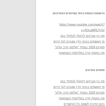
הרשומות הנצפות ביותר (מהיומיים האחרונים)
https://www.youtube.com/watch?
v=4OcaMRLTyGI
מה בין אברהם לינקולן לנפתלי בנט
מי האשמים בעינוי הדין שנגרם לגל הירש
פוגרום 1929 בצפת "עולמנו חרב עלינו"
מה באמת קרה במלחמת העצמאות
פוסטים אחרונים
מה בין אברהם לינקולן לנפתלי בנט
מי האשמים בעינוי הדין שנגרם לגל הירש
פוגרום 1929 בצפת "עולמנו חרב עלינו"
מה באמת קרה במלחמת העצמאות
ביום הזיכרון לשואה כל הקישורים