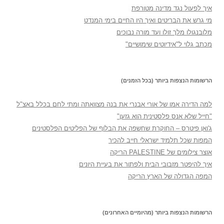
איך לפעול נגד מדינה מטורפת
מי גרש את הבריטים ואיך היו החיים בימי המנדט
מלובנגולו מלך זולו ועד מורה נבוכים
מכתב גלוי ל"אידיוטים שימושיים"
הרשומות הנצפות ביותר (בכל הזמנים)
למה הדירה אמו של אורי אבנרי את בנה מצוואתה ומתי לחם בכלל באצ"ל
"חייל שלא אנס פלסטינית הוא גזען"
ג'ואן פיטרס – החוקרת שחשפה את הבלוף של הפליטים הפלסטינים
המפות שכל תלמיד ישראלי חייב להכיר
אוצר צילומים של PALESTINE הריקה
איך להיפטר מזבובי הבית ולפתור את בעיית היונים
המפה הגדולה של הארץ הריקה
הרשומות הנצפות ביותר (מהיומיים האחרונים)