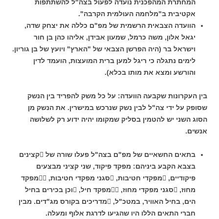
המחתרת המהפכנית נועדה לפעול בצה"ל להשתתפות
אקטיבית ב"מלחמה העולמית הקרבה".
הוועדה הצבאית הרשמית של מפ"ם כללה את יצחק שדה,
יגאל אלון, משה כרמל, שמעון אבידן, אליהו כהן בן חור
וישראל בר (היה הפרשן הצבאי של "הארץ" ויועץ של בן גוריון.
לימים נתגלה כי ריגל למען ברית המועצות, הועמד לדין
והורשע ומצא את מותו בכלא).
בין העקרונות שקבעה הוועדה: על כל משק להפריד בין הנשק
שסופק על ידי צה"ל לבין נשק שנרכש במישרין. את הנשק מן
הסוג השני יש להטמין בסליק שמקומו יהיה ידוע רק לשלושה
אנשים.
בתאים החשאיים של מפ"ם בצה"ל פעלו שורה של קצינים
בצבא הקבע ביניהם: מפקד פיקוד, שני קציני מבצעים
פיקודיים, מפקדי חטיבות, סגני מפקדי חטיבות, מפקד
מחוז, סגני מפקדי מחוז, מפקד חיל, וכן בכירים בחיל
הים, בחיל האוויר, במטכ"ל, מדריכים בקורס מג"דים. מבין
חברי התאים הללו היו שהגיעו לדרגת אלוף ומעלה.