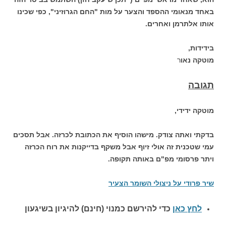
באחד מנאומי ההספד והצער על מות "החם הגרוזיני", כפי שכינו
אותו אלתרמן ואחרים.
בידידות,
מוטקה נאו
ר
תגובה
מוטקה ידידי,
בדקתי ואתה צודק. מישהו הוסיף את הכתובת לכרזה. אבל תסכים
עמי שטכנית זה אולי זיוף אבל משקף בדייקנות את רוח הכרזה
ויתר פרסומי מפ"ם באותה תקופה.
שיר פרודי על ניצולי השומר הצעיר
לחץ כאן
כדי להירשם כ
מנוי (חינם) להיגיון בשיגעון