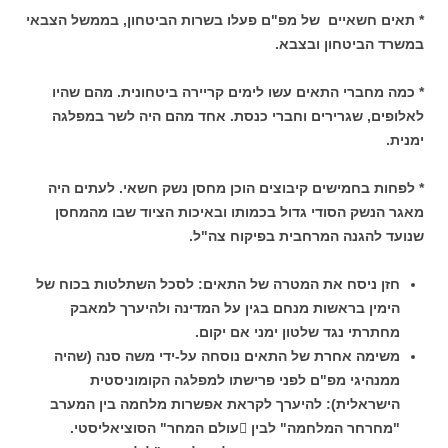
* תאים חשאיים של מפ"ם פעלו בשרות הביטחון, בממשל הצבאי
במשרד
הביטחון ובצבא.
* כמה מחברי התאים עשו לימים קריירה ביטחונית. מהם שהיו
לאלופים, שגרירים וחברי כנסת. אחד מהם היה לשר במפלגה
ימנית.
* לפחות בחמישים קיבוצים הוכן מחסן נשק חשאי. לעתים היה
מאגר הנשק הסודי גדול בכמותו ובאיכות הציוד שבו מהמחסן
שנועד להגנה המרחבית בפיקוח צה"ל.
חזן ניסח את המטרה של התאים: לסכל השתלטות בכוח של
הימין בראשות מנחם בגין על המדינה ולהיערך למאבק
מחתרתי נגד שלטון ימני אם יקום.
משימה אחרת של התאים נוסחה על-ידי משה סנה (שהיה
ממנהיגי מפ"ם לפני פרישתו למפלגה הקומוניסטית
הישראלית): להיערך לקראת אפשרות מלחמה בין המערב
"מחרחר המלחמה" לבין עולם המחר" הסוציאליסטי.