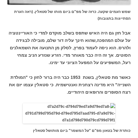
שמש העמים שקעה. כרזה של מפ"ם ביום מותו של סטאלין. (ראה הערת
הסתייגות בתגובות)
אבל חזן גם היה האיש שתפס בשלב מוקדם למדי כי האוריינטציה
על עולם המהפכה,שהוא חינך עליה דור שלם, מובילה לבגידה
ולהרס. הוא ניסה לעמוד בפרץ, לסלק מן התנועה את השמאלנים
הסוטים. אך זה היה כבר מאוחר מדי. הזרע שנזרע הניב צמחי
רעל, המשפיעים על המפעל הציוני עד ימינו.
כאשר מת סטאלין, בשנת 1953 כבר היה ברור לחזן כי "המולדת
השנייה" היא מדינה רצחנית ואנטישמית. כי סטאלין עצמו יזם את
רצח הסופרים והרופאים היהודיים.
כותרת של בטאון מפ"ם "על המשמר" ביום מותושל סטאלין