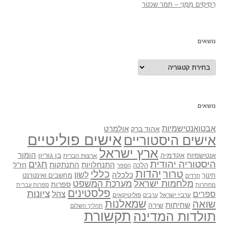
רְסִיסִים מִמֶנִי – תמר שכטר
נושאים
נושאים
נושאים
אבטואנטישמיות
אולמרט
אהוד ברק
אישים פוליטיים
אישים היסטוריים
ארץ ישראל
אקדמיה
בן גוריון
הומור
אנטישמיות
ארצות הברית
היסטוריה יהודית
חגים
התנתקות
התנחלויות
חז"ל
הלכה
הספר
יהדות
כללי
טרור
לשון
כלכלה
מחשבים ואינטרנט
חינוך
חרדים
מלחמות ישראל
מערכת המשפט
ספרות
מחתרות
ספרות עברית
פלסטינים
ציונות
ספרים
צהל
ערביי ישראל
פוליטיקאים
ערבים
שואה
שמאלנות
שחיתות
שירה
תהליך השלום
תקשורת
תולדות המדינה