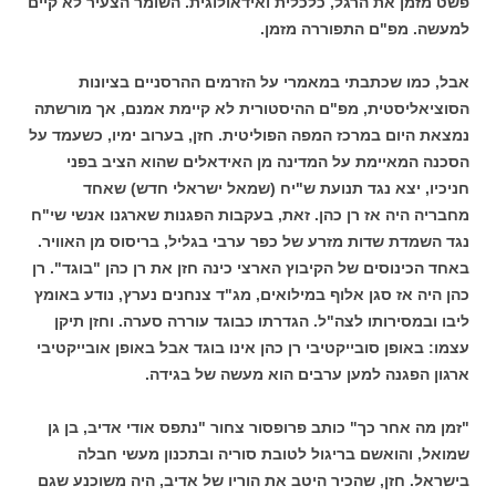
פשט מזמן את הרגל, כלכלית ואידאולוגית. השומר הצעיר לא קיים
למעשה. מפ"ם התפוררה מזמן.
אבל, כמו שכתבתי במאמרי על הזרמים ההרסניים בציונות
הסוציאליסטית, מפ"ם ההיסטורית לא קיימת אמנם, אך מורשתה
נמצאת היום במרכז המפה הפוליטית. חזן, בערוב ימיו, כשעמד על
הסכנה המאיימת על המדינה מן האידאלים שהוא הציב בפני
חניכיו, יצא נגד תנועת ש"יח (שמאל ישראלי חדש) שאחד
מחבריה היה אז רן כהן. זאת, בעקבות הפגנות שארגנו אנשי שי"ח
נגד השמדת שדות מזרע של כפר ערבי בגליל, בריסוס מן האוויר.
באחד הכינוסים של הקיבוץ הארצי כינה חזן את רן כהן "בוגד". רן
כהן היה אז סגן אלוף במילואים, מג"ד צנחנים נערץ, נודע באומץ
ליבו ובמסירותו לצה"ל. הגדרתו כבוגד עוררה סערה. וחזן תיקן
עצמו: באופן סובייקטיבי רן כהן אינו בוגד אבל באופן אובייקטיבי
ארגון הפגנה למען ערבים הוא מעשה של בגידה.
"זמן מה אחר כך" כותב פרופסור צחור "נתפס אודי אדיב, בן גן
שמואל, והואשם בריגול לטובת סוריה ובתכנון מעשי חבלה
בישראל. חזן, שהכיר היטב את הוריו של אדיב, היה משוכנע שגם