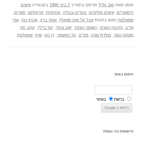
פוסט
מאת
זאב גלילי
פורסם בתאריך
2 ביוני 1999
בקטגוריה
אישים
היסטוריים
,
אישים פוליטיים
,
בוגדים ובגידה
,
מחתרות
,
מרקסיזם
,
ספרים
,
שמאלנות
וסומן בתגיות
אבל על מות סטאלין
,
אהוד ברק
,
אהרון כהן
,
אודי
אדיב
,
הקיבוץ הארצי
,
השומר הצעיר
,
זאב צחור
,
יוסי ביילין
,
יעקב חזן
,
מוטקה נאור
,
מולדת שניה
,
מפ"ם
,
על המשמר
,
רן כהן
,
שיח
,
שמאלנות
.
חיפוש באתר
ברשת
באתר
הרשומות הכי נצפות