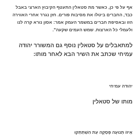
אף על פי כן, כאשר מת סטאלין התעטף הקיבוץ הארצי באבל
כבד, החברים ביטלו את מסיבות פורים. חזן נגרר אחרי האווירה
הזו ובאסיפת חברים במשמר העמק אמר: אסון נורא קרה לנו
ולעמלי כל הארצות. שמש העמים שקעה".
למתאבלים על סטאלין נוסף גם המשורר יהודה
עמיחי שכתב את השיר הבא לאחר מותו:
יהודה עמיחי
מותו של סטאלין
אֵיזוֹ תְּנוּעָה פָּסְקָה עֵת הִשְׁתַּתְּקוּ