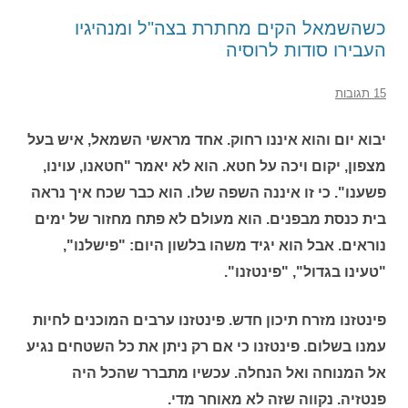
כשהשמאל הקים מחתרת בצה"ל ומנהיגיו
העבירו סודות לרוסיה
15 תגובות
יבוא יום והוא איננו רחוק. אחד מראשי השמאל, איש בעל
מצפון, יקום ויכה על חטא. הוא לא יאמר "חטאנו, עוינו,
פשענו". כי זו איננה השפה שלו. הוא כבר שכח איך נראה
בית כנסת מבפנים. הוא מעולם לא פתח מחזור של ימים
נוראים. אבל הוא יגיד משהו בלשון היום: "פישלנו",
"טעינו בגדול", "פינטזנו".
פינטזנו מזרח תיכון חדש. פינטזנו ערבים המוכנים לחיות
עמנו בשלום. פינטזנו כי אם רק ניתן את כל השטחים נגיע
אל המנוחה ואל הנחלה. עכשיו מתברר שהכל היה
פנטזיה. נקווה שזה לא מאוחר מדי.