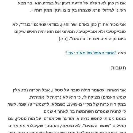
אם רן כהן לא העלה על הדעת רעיון של בגידה,הוא יצר מצע
רעיוני לגידולי פרא שצמחו בקיבוצו וינקו ממקורותיו".
אני מכיר את רן כהן כאדם ישר והגון. בוודאי שאיננו "בוגד", לא
סובייקטיבי ולא אובייקטיבי. תמיהני אם הוא יהיה האיש שיקום
ביום מן הימים ויצהיר: פינטזנו". [ז.ג.]
ראה
"הסוד האפל של מאיר יערי"
תגובות
אני האחרון שאומר מילה טובה על סטלין, אבל הכרזה (סטאלין
שמש העמים) מציקה לי, כי היא לא נראית לי אמיתית.
במקור זו כרזה של מק"י מ-1949, כשמלאו ל"שמש" 70 שנה. קשה
לי להניח שמפ"ם השתמשה בה לאחר 4 שנים.
בזמנו ניסיתי לחפש כרזה או מודעה של מפ"ם על מות סטלין, עם
המילים "שמש העמים". לא מצאתי, וההסבר שקיבלתי ממומחים
הוא, שאחד מראשי מפ"ם (ייתכן שיעקב חזן) השתמש בביטוי הזה