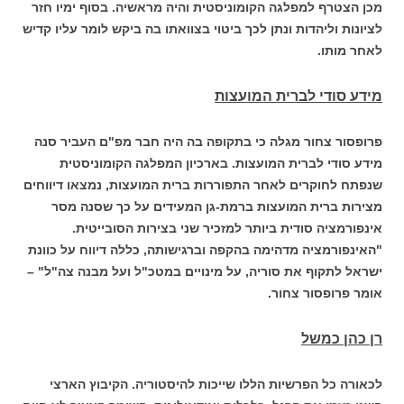
מכן הצטרף למפלגה הקומוניסטית והיה מראשיה. בסוף ימיו חזר
לציונות וליהדות ונתן לכך ביטוי בצוואתו בה ביקש לומר עליו קדיש
לאחר מותו.
מידע סודי לברית המועצות
פרופסור צחור מגלה כי בתקופה בה היה חבר מפ"ם העביר סנה
מידע סודי לברית המועצות. בארכיון המפלגה הקומוניסטית
שנפתח לחוקרים לאחר התפוררות ברית המועצות, נמצאו דיווחים
מצירות ברית המועצות ברמת-גן המעידים על כך שסנה מסר
אינפורמציה סודית ביותר למזכיר שני בצירות הסובייטית.
"האינפורמציה מדהימה בהקפה וברגישותה, כללה דיווח על כוונת
ישראל לתקוף את סוריה, על מינויים במטכ"ל ועל מבנה צה"ל" –
אומר פרופסור צחור.
רן כהן כמשל
לכאורה כל הפרשיות הללו שייכות להיסטוריה. הקיבוץ הארצי