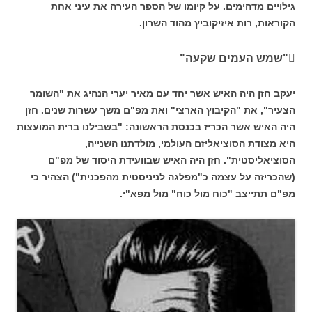
גילויים מדהימים. על קיומו של הספר העירה את עיני אחת
הקוראות, רות איזיקוביץ מהוד השרון.
"
שמש העמים שקעה
"
יעקב חזן היה האיש אשר יחד עם מאיר יערי הנהיג את "השומר
הצעיר", את "הקיבוץ הארצי" ואת מפ"ם משך עשרות שנים. חזן
היה האיש אשר הכריז בכנסת הראשונה: "בשבילנו ברית המועצות
היא מצודת הסוציאליזם העולמי, מולדתנו השנייה,
הסוציאליסטית". חזן היה האיש שבוועידת היסוד של מפ"ם
(שהכריזה על עצמה כ"מפלגה לניניסטית מהפכנית") הצהיר כי
מפ"ם תתייצב "כוח מול כוח" מול מפא"י.