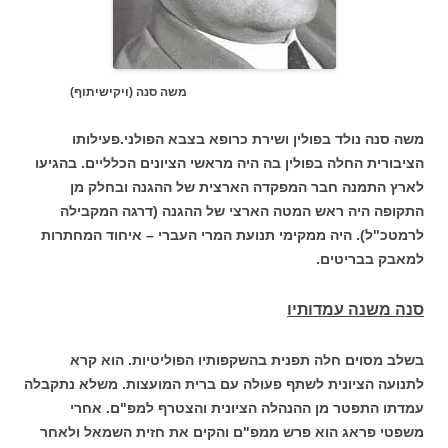
משה סנה (ויקישיתוף)
משה סנה נולד בפולין ושירת כרופא בצבא הפולני.פעילותו
הציבורית החלה בפולין בה היה מראשי הציונים הכלליים. בהגיעו
לארץ התמנה חבר המפקדה הארצית של ההגנה ובחלק מן
התקופה היה ראש המטה הארצי של ההגנה (דרגה המקבילה
לרמטכ"ל). היה ממקימי תנועת המרי העברי – איחוד המחתרות
למאבק בבריטים.
סנה משנה עמדותיו
בשלב מסוים חלה תפנית בהשקפותיו הפוליטיות. הוא קרא
לתנועה הציונית לשתף פעולה עם ברית המועצות. משלא נתקבלה
עמדתו התפטר מן ההנהלה הציונית והצטרף למפ"ם. אחרי
משפטי פראג הוא פרש ממפ"ם והקים את חזית השמאל ולאחר