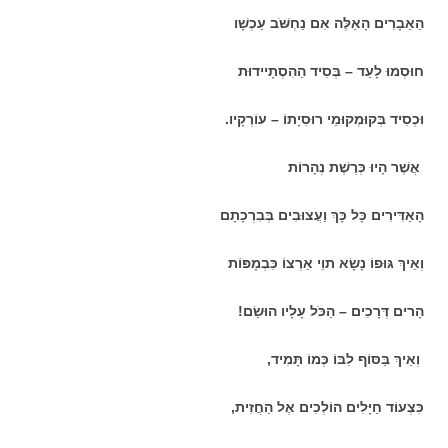
הַאֵבָרִים הָאֵלֶּה אִם נַחְשֹּׁב עַכְשָׁו
חוּסְמוּ לָעַד – בְּסִיד הַהִסְתָיידוּת
וּכְסִיד בְּקוּמְקוּמֵי רוּסִיָתוֹ – עוֹרְקָיו.
אֲשֶׁר הָיוּ כְּרֶשֶׁת נְהָרוֹת
הָאַדִּירִים כָּל כָּךְ וַעֲצוּבִים בְּבִרְכָתָם
וְאֵיךְ גּוּפוֹ נָשָׂא תוֵי אַרְצוֹ כִּבְמָפּוֹת
הָרים דְּרָכִים – הַכֹּל עָלָיו הוּשַׂם!
וְאֵיךְ בַּסּוֹף לִבּוֹ כְּמוֹ תָּמִיד,
כִּצְעוֹד חַיָּלִים הוֹלְכִים אֶל הַחֲזִית,