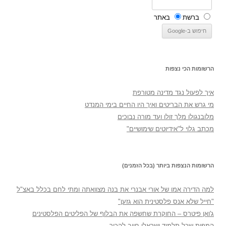
ברשת
באתר
הרשומות הכי נצפות
איך לפעול נגד מדינה מטורפת
מי גרש את הבריטים ואיך היו החיים בימי המנדט
מלובנגולו מלך זולו ועד מורה נבוכים
מכתב גלוי ל"אידיוטים שימושיים"
הרשומות הנצפות ביותר (בכל הזמנים)
למה הדירה אמו של אורי אבנרי את בנה מצוואתה ומתי לחם בכלל באצ"ל
"חייל שלא אנס פלסטינית הוא גזען"
ג'ואן פיטרס – החוקרת שחשפה את הבלוף של הפליטים הפלסטינים
המפות שכל תלמיד ישראלי חייב להכיר