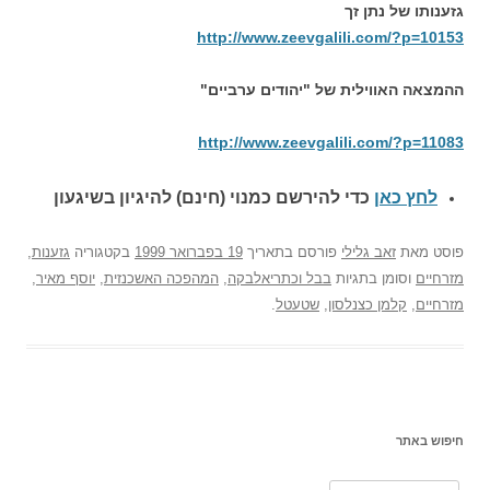
גזענותו של נתן זך
http://www.zeevgalili.com/?p=10153
ההמצאה האווילית של "יהודים ערביים"
http://www.zeevgalili.com/?p=11083
לחץ כאן
כדי להירשם כ
מנוי (חינם) להיגיון בשיגעון
פוסט
מאת
זאב גלילי
פורסם בתאריך
19 בפברואר 1999
בקטגוריה
גזענות
,
מזרחיים
וסומן בתגיות
בבל וכתריאלבקה
,
המהפכה האשכנזית
,
יוסף מאיר
,
מזרחיים
,
קלמן כצנלסון
,
שטעטל
.
חיפוש באתר