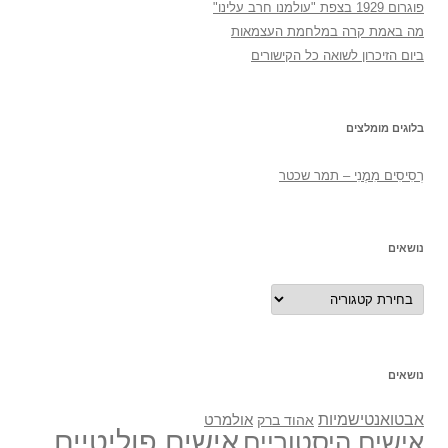
פוגרום 1929 בצפת "עולמנו חרב עלינו"
מה באמת קרה במלחמת העצמאות
ביום הזיכרון לשואה כל הקישורים
בלוגים מומלצים
רְסִיסִים מִמֶנִי – תמר שכטר
נושאים
נושאים
נושאים
אבטואנטישמיות
אולמרט
אהוד ברק
אישים פוליטיים
אישים היסטוריים