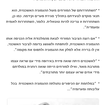
* "השתחררותם של המזרחים מעול ההגמוניה האשכנזית, הוא
תנאי מוקדם לצעידתם בתהליך סגירת פערים וקידמה. כמו כן,
השתחררות זו צריכה להיות טוטאלית. כלומר, השתחררות לאומית
ומעמדית״.
* ״אם רוצה הציבור המזרחי לצאת מהמלכודת אליה הכניסה אותו
ההגמוניה האשכנזית, להתפתח ולשגשג בדומה לציבור האשכנזי,
אין לו ברירה אלא לסלק את ההגמוניה ולתפוס את מקומה״.
* ״לאשכנזים היתה שואה פיזית באירופה מידי עם שראה עצמו
מתורבת מאוד, ואילו למזרחים הייתה שואה רוחנית במולדתם
מידי אחים שראו עצמם יותר מתורבתים״.
* ״במלחמת יום הכיפורים נתגלתה ההגמוניה האשכנזית בכל
עליבותה ומערומיה״…