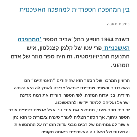
בין המהפכה הספרדית למהפכה האשכנזית
כתיבת תגובה
בשנת 1964 הופיע בתל־אביב הספר
׳המהפכה
האשכנזית'
פרי עטו של קלמן קצנלסון, איש
התנועה הרביזיוניסטית. זה היה ספר מוזר של אדם
תמהוני.
הרעיון המרכזי של הספר הוא שהיהודים ״האמיתיים״ הם
האשכנזים והשפה שמדינת ישראל צריכה לאמץ לה היא השפה
היידית. בני עדות המזרח, לפי הספר, הורידו את רמת מדינת
ישראל ועליהם ללמוד יידיש ולהתאשכנז.
זה היה ספר גזעני, מתנשא וגם אידיוטי. אצל אנשים רציניים עורר
הספר גיחוך. אך הספר הצליח לעורר סערה ציבורית כי הוא נתן
אישור לטענותיהם של רבים מבני עדות המזרח על ההתנשאות
והגזענות של האליטה האשכנזית באותה תקופה.