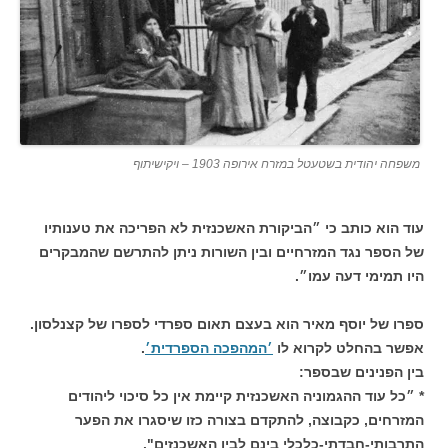
משפחה יהודית בשטעטל במזרח אירופה 1903 – ויקישיתוף
עוד הוא כותב כי ״הביקורת האשכנזית לא הפריכה את טענותיו
של הספר נגד המזרחיים ובין השורות ניתן להתרשם שהמבקרים
היו תמימי דעה עמו״.
ספרו של יוסף מאיר הוא בעצם תאום ספרדי לספרו של קצנלסון.
אפשר בהחלט לקרוא לו
׳המהפכה הספרדית׳
.
בין הפנינים שבספר:
* ״כל עוד ההגמוניה האשכנזית קיימת אין כל סיכוי ליהודים
המזרחים, כקבוצה, להתקדם בצורה כזו שיסגרו את הפער
התרבותי-חבדתי-כלכלי בינם לבין האשכנזים".