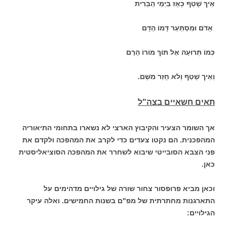
אֵיךְ שָׁטַף כְּאָז בִּיְמֵי הַבְּרִית
אָדֹם וּמִסְתַּעֵר דָּמוֹ הַדָּם
כְּמוֹ תְּרוּעָה אֶל תּוֹךְ מוֹרוֹ הָרָם
וְאֵיך שָׁטַף וְלֹא חָזַר מִשָּׁם.
תאים חשאיים בצה"ל
אך השומר הצעיר והקיבוץ הארצי לא נשארו בתחומי התיאוריה
המהפכנית. הם נקטו צעדים כדי לקרב את המהפכה ולקדם את
פני הצבא הסובייטי שיבוא לשחרר את המהפכה הסוציאליסטית
כאן.
וכאן מביא פרופסור צחור שורה של גילויים מדהימים על
התארגנות מחתרתית של מפ"ם בשנות החמישים. ואלה עיקר
הגילויים: