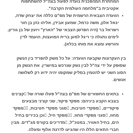
המחתרת המהפכנית נועדה לפעול בצה"ל להשתתפות
אקטיבית ב"מלחמה העולמית הקרבה".
הוועדה הצבאית הרשמית של מפ"ם כללה את יצחק שדה,
יגאל אלון, משה כרמל, שמעון אבידן, אליהו כהן בן חור
וישראל בר (היה הפרשן הצבאי של "הארץ" ויועץ של בן גוריון.
לימים נתגלה כי ריגל למען ברית המועצות, הועמד לדין
והורשע ומצא את מותו בכלא).
בין העקרונות שקבעה הוועדה: על כל משק להפריד בין הנשק
שסופק על ידי צה"ל לבין נשק שנרכש במישרין. את הנשק מן
הסוג השני יש להטמין בסליק שמקומו יהיה ידוע רק לשלושה
אנשים.
בתאים החשאיים של מפ"ם בצה"ל פעלו שורה של קצינים
בצבא הקבע ביניהם: מפקד פיקוד, שני קציני מבצעים
פיקודיים, מפקדי חטיבות, סגני מפקדי חטיבות, מפקד
מחוז, סגני מפקדי מחוז, מפקד חיל, וכן בכירים בחיל
הים, בחיל האוויר, במטכ"ל, מדריכים בקורס מג"דים. מבין
חברי התאים הללו היו שהגיעו לדרגת אלוף ומעלה.