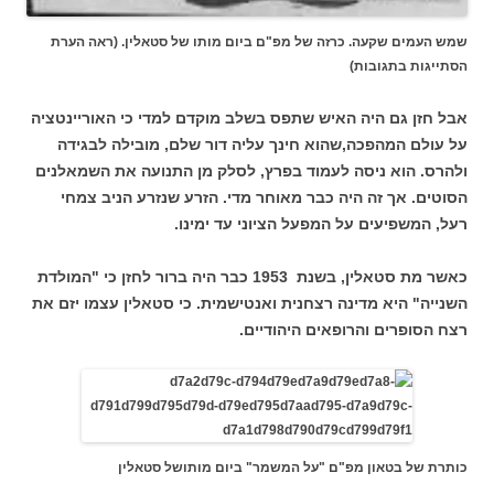
שמש העמים שקעה. כרזה של מפ"ם ביום מותו של סטאלין. (ראה הערת
הסתייגות בתגובות)
אבל חזן גם היה האיש שתפס בשלב מוקדם למדי כי האוריינטציה
על עולם המהפכה,שהוא חינך עליה דור שלם, מובילה לבגידה
ולהרס. הוא ניסה לעמוד בפרץ, לסלק מן התנועה את השמאלנים
הסוטים. אך זה היה כבר מאוחר מדי. הזרע שנזרע הניב צמחי
רעל, המשפיעים על המפעל הציוני עד ימינו.
כאשר מת סטאלין, בשנת 1953 כבר היה ברור לחזן כי "המולדת
השנייה" היא מדינה רצחנית ואנטישמית. כי סטאלין עצמו יזם את
רצח הסופרים והרופאים היהודיים.
כותרת של בטאון מפ"ם "על המשמר" ביום מותושל סטאלין