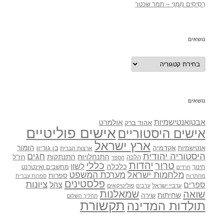
רְסִיסִים מִמֶנִי – תמר שכטר
נושאים
נושאים
נושאים
אבטואנטישמיות
אולמרט
אהוד ברק
אישים פוליטיים
אישים היסטוריים
ארץ ישראל
אקדמיה
בן גוריון
הומור
אנטישמיות
ארצות הברית
היסטוריה יהודית
חגים
התנתקות
התנחלויות
חז"ל
הלכה
הספר
יהדות
כללי
טרור
לשון
כלכלה
מחשבים ואינטרנט
חינוך
חרדים
מלחמות ישראל
מערכת המשפט
ספרות
מחתרות
ספרות עברית
פלסטינים
ציונות
ספרים
צהל
ערביי ישראל
פוליטיקאים
ערבים
שואה
שמאלנות
שחיתות
שירה
תהליך השלום
תקשורת
תולדות המדינה