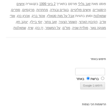
פוסט
מאת
זאב גלילי
פורסם בתאריך
2 ביוני 1999
בקטגוריה
אישים
היסטוריים
,
אישים פוליטיים
,
בוגדים ובגידה
,
מחתרות
,
מרקסיזם
,
ספרים
,
שמאלנות
וסומן בתגיות
אבל על מות סטאלין
,
אהוד ברק
,
אהרון כהן
,
אודי
אדיב
,
הקיבוץ הארצי
,
השומר הצעיר
,
זאב צחור
,
יוסי ביילין
,
יעקב חזן
,
מוטקה נאור
,
מולדת שניה
,
מפ"ם
,
על המשמר
,
רן כהן
,
שיח
,
שמאלנות
.
חיפוש באתר
ברשת
באתר
הרשומות הכי נצפות