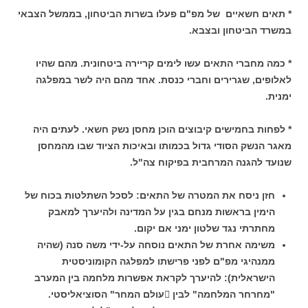
* תאים חשאיים של מפ"ם פעלו בשרות הביטחון, בממשל הצבאי
במשרד
הביטחון ובצבא.
* כמה מחברי התאים עשו לימים קריירה ביטחונית. מהם שהיו
לאלופים, שגרירים וחברי כנסת. אחד מהם היה לשר במפלגה
ימנית.
* לפחות בחמישים קיבוצים הוכן מחסן נשק חשאי. לעתים היה
מאגר הנשק הסודי גדול בכמותו ובאיכות הציוד שבו מהמחסן
שנועד להגנה המרחבית בפיקוח צה"ל.
חזן ניסח את המטרה של התאים: לסכל השתלטות בכוח של
הימין בראשות מנחם בגין על המדינה ולהיערך למאבק
מחתרתי נגד שלטון ימני אם יקום.
משימה אחרת של התאים נוסחה על-ידי משה סנה (שהיה
ממנהיגי מפ"ם לפני פרישתו למפלגה הקומוניסטית
הישראלית): להיערך לקראת אפשרות מלחמה בין המערב
"מחרחר המלחמה" לבין עולם המחר" הסוציאליסטי.