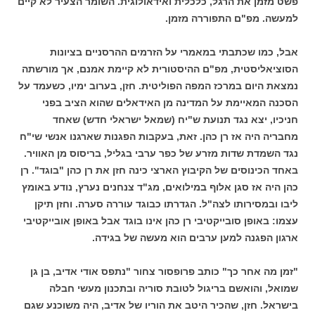
פשט מזמן את הרגל, כלכלית ואידאולוגית. השומר הצעיר לא קיים
למעשה. מפ"ם התפוררה מזמן.
אבל, כמו שכתבתי במאמרי על הזרמים ההרסניים בציונות
הסוציאליסטית, מפ"ם ההיסטורית לא קיימת אמנם, אך מורשתה
נמצאת היום במרכז המפה הפוליטית. חזן, בערוב ימיו, כשעמד על
הסכנה המאיימת על המדינה מן האידאלים שהוא הציב בפני
חניכיו, יצא נגד תנועת ש"יח (שמאל ישראלי חדש) שאחד
מחבריה היה אז רן כהן. זאת, בעקבות הפגנות שארגנו אנשי שי"ח
נגד השמדת שדות מזרע של כפר ערבי בגליל, בריסוס מן האוויר.
באחד הכינוסים של הקיבוץ הארצי כינה חזן את רן כהן "בוגד". רן
כהן היה אז סגן אלוף במילואים, מג"ד צנחנים נערץ, נודע באומץ
ליבו ובמסירותו לצה"ל. הגדרתו כבוגד עוררה סערה. וחזן תיקן
עצמו: באופן סובייקטיבי רן כהן אינו בוגד אבל באופן אובייקטיבי
ארגון הפגנה למען ערבים הוא מעשה של בגידה.
"זמן מה אחר כך" כותב פרופסור צחור "נתפס אודי אדיב, בן גן
שמואל, והואשם בריגול לטובת סוריה ובתכנון מעשי חבלה
בישראל. חזן, שהכיר היטב את הוריו של אדיב, היה משוכנע שגם