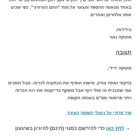
באחד מנאומי ההספד והצער על מות "החם הגרוזיני", כפי שכינו
אותו אלתרמן ואחרים.
בידידות,
מוטקה נאו
ר
תגובה
מוטקה ידידי,
בדקתי ואתה צודק. מישהו הוסיף את הכתובת לכרזה. אבל תסכים
עמי שטכנית זה אולי זיוף אבל משקף בדייקנות את רוח הכרזה
ויתר פרסומי מפ"ם באותה תקופה.
שיר פרודי על ניצולי השומר הצעיר
לחץ כאן
כדי להירשם כ
מנוי (חינם) להיגיון בשיגעון