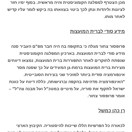
מכן הצטרף למפלגה הקומוניסטית והיה מראשיה. בסוף ימיו חזר
לציונות וליהדות ונתן לכך ביטוי בצוואתו בה ביקש לומר עליו קדיש
לאחר מותו.
מידע סודי לברית המועצות
פרופסור צחור מגלה כי בתקופה בה היה חבר מפ"ם העביר סנה
מידע סודי לברית המועצות. בארכיון המפלגה הקומוניסטית
שנפתח לחוקרים לאחר התפוררות ברית המועצות, נמצאו דיווחים
מצירות ברית המועצות ברמת-גן המעידים על כך שסנה מסר
אינפורמציה סודית ביותר למזכיר שני בצירות הסובייטית.
"האינפורמציה מדהימה בהקפה וברגישותה, כללה דיווח על כוונת
ישראל לתקוף את סוריה, על מינויים במטכ"ל ועל מבנה צה"ל" –
אומר פרופסור צחור.
רן כהן כמשל
לכאורה כל הפרשיות הללו שייכות להיסטוריה. הקיבוץ הארצי