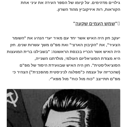
גילויים מדהימים. על קיומו של הספר העירה את עיני אחת
הקוראות, רות איזיקוביץ מהוד השרון.
"
שמש העמים שקעה
"
יעקב חזן היה האיש אשר יחד עם מאיר יערי הנהיג את "השומר
הצעיר", את "הקיבוץ הארצי" ואת מפ"ם משך עשרות שנים. חזן
היה האיש אשר הכריז בכנסת הראשונה: "בשבילנו ברית המועצות
היא מצודת הסוציאליזם העולמי, מולדתנו השנייה,
הסוציאליסטית". חזן היה האיש שבוועידת היסוד של מפ"ם
(שהכריזה על עצמה כ"מפלגה לניניסטית מהפכנית") הצהיר כי
מפ"ם תתייצב "כוח מול כוח" מול מפא"י.