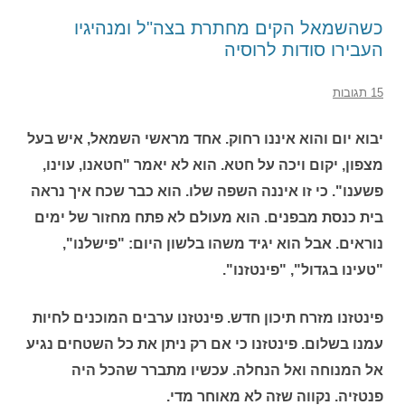
כשהשמאל הקים מחתרת בצה"ל ומנהיגיו
העבירו סודות לרוסיה
15 תגובות
יבוא יום והוא איננו רחוק. אחד מראשי השמאל, איש בעל
מצפון, יקום ויכה על חטא. הוא לא יאמר "חטאנו, עוינו,
פשענו". כי זו איננה השפה שלו. הוא כבר שכח איך נראה
בית כנסת מבפנים. הוא מעולם לא פתח מחזור של ימים
נוראים. אבל הוא יגיד משהו בלשון היום: "פישלנו",
"טעינו בגדול", "פינטזנו".
פינטזנו מזרח תיכון חדש. פינטזנו ערבים המוכנים לחיות
עמנו בשלום. פינטזנו כי אם רק ניתן את כל השטחים נגיע
אל המנוחה ואל הנחלה. עכשיו מתברר שהכל היה
פנטזיה. נקווה שזה לא מאוחר מדי.