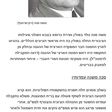
משה סנה (ויקישיתוף)
משה סנה נולד בפולין ושירת כרופא בצבא הפולני.פעילותו
הציבורית החלה בפולין בה היה מראשי הציונים הכלליים. בהגיעו
לארץ התמנה חבר המפקדה הארצית של ההגנה ובחלק מן
התקופה היה ראש המטה הארצי של ההגנה (דרגה המקבילה
לרמטכ"ל). היה ממקימי תנועת המרי העברי – איחוד המחתרות
למאבק בבריטים.
סנה משנה עמדותיו
בשלב מסוים חלה תפנית בהשקפותיו הפוליטיות. הוא קרא
לתנועה הציונית לשתף פעולה עם ברית המועצות. משלא נתקבלה
עמדתו התפטר מן ההנהלה הציונית והצטרף למפ"ם. אחרי
משפטי פראג הוא פרש ממפ"ם והקים את חזית השמאל ולאחר