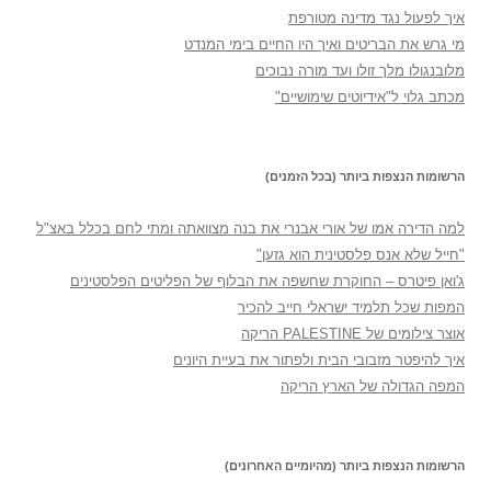
איך לפעול נגד מדינה מטורפת
מי גרש את הבריטים ואיך היו החיים בימי המנדט
מלובנגולו מלך זולו ועד מורה נבוכים
מכתב גלוי ל"אידיוטים שימושיים"
הרשומות הנצפות ביותר (בכל הזמנים)
למה הדירה אמו של אורי אבנרי את בנה מצוואתה ומתי לחם בכלל באצ"ל
"חייל שלא אנס פלסטינית הוא גזען"
ג'ואן פיטרס – החוקרת שחשפה את הבלוף של הפליטים הפלסטינים
המפות שכל תלמיד ישראלי חייב להכיר
אוצר צילומים של PALESTINE הריקה
איך להיפטר מזבובי הבית ולפתור את בעיית היונים
המפה הגדולה של הארץ הריקה
הרשומות הנצפות ביותר (מהיומיים האחרונים)