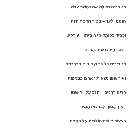
הַאֵבָרִים הָאֵלֶּה אִם נַחְשֹּׁב עַכְשָׁו
חוּסְמוּ לָעַד – בְּסִיד הַהִסְתָיידוּת
וּכְסִיד בְּקוּמְקוּמֵי רוּסִיָתוֹ – עוֹרְקָיו.
אֲשֶׁר הָיוּ כְּרֶשֶׁת נְהָרוֹת
הָאַדִּירִים כָּל כָּךְ וַעֲצוּבִים בְּבִרְכָתָם
וְאֵיךְ גּוּפוֹ נָשָׂא תוֵי אַרְצוֹ כִּבְמָפּוֹת
הָרים דְּרָכִים – הַכֹּל עָלָיו הוּשַׂם!
וְאֵיךְ בַּסּוֹף לִבּוֹ כְּמוֹ תָּמִיד,
כִּצְעוֹד חַיָּלִים הוֹלְכִים אֶל הַחֲזִית,