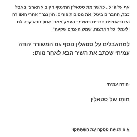
אף על פי כן, כאשר מת סטאלין התעטף הקיבוץ הארצי באבל
כבד, החברים ביטלו את מסיבות פורים. חזן נגרר אחרי האווירה
הזו ובאסיפת חברים במשמר העמק אמר: אסון נורא קרה לנו
ולעמלי כל הארצות. שמש העמים שקעה".
למתאבלים על סטאלין נוסף גם המשורר יהודה
עמיחי שכתב את השיר הבא לאחר מותו:
יהודה עמיחי
מותו של סטאלין
אֵיזוֹ תְּנוּעָה פָּסְקָה עֵת הִשְׁתַּתְּקוּ