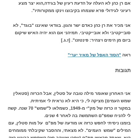
אם רן כהן לא העלה על הדעת רעיון של בגידה,הוא יצר מצע
רעיוני לגידולי פרא שצמחו בקיבוצו וינקו ממקורותיו".
אני מכיר את רן כהן כאדם ישר והגון. בוודאי שאיננו "בוגד", לא
סובייקטיבי ולא אובייקטיבי. תמיהני אם הוא יהיה האיש שיקום
ביום מן הימים ויצהיר: פינטזנו". [ז.ג.]
ראה
"הסוד האפל של מאיר יערי"
תגובות
אני האחרון שאומר מילה טובה על סטלין, אבל הכרזה (סטאלין
שמש העמים) מציקה לי, כי היא לא נראית לי אמיתית.
במקור זו כרזה של מק"י מ-1949, כשמלאו ל"שמש" 70 שנה. קשה
לי להניח שמפ"ם השתמשה בה לאחר 4 שנים.
בזמנו ניסיתי לחפש כרזה או מודעה של מפ"ם על מות סטלין, עם
המילים "שמש העמים". לא מצאתי, וההסבר שקיבלתי ממומחים
הוא, שאחד מראשי מפ"ם (ייתכן שיעקב חזן) השתמש בביטוי הזה