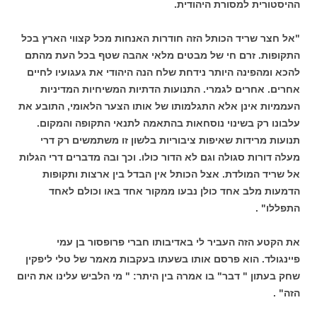
ההיסטורית למסורת היהודית.
"אל חצר שריד הכותל הזה חודרות האנחות מכל קצווי הארץ בכל
התקופות. זרם חי של מבטים מלאי אהבה שטף בכל העת מהתם
להכא ומהפינה היותר נידחת שלח הנה היהודי את געגועיו לחיים
אחרים. אחרים לגמרי. התנועות הדתיות המשיחיות המדיניות
העממיות אינן אלא התגלמותו של אותו הצער הלאומי, התובע את
עלבונו רק בשינוי נוסחאות בהתאמה לתנאי התקופה והמקום.
תנועות מרידות שאיפות ציבוריות בלשון זו משתמשים רק דרי
מעלה דורות סגולה וגם לא הדור כולו. וכך ובה מדברים דרי הגלות
אל שריד המולדת. אצל הכותל אין הבדל בין ארצות ותקופות
הדמעות מלב אחד כולן נבעו ממקור אחד באו וכולם לאחד
התפללו" .
את הקטע הזה העביר לי באדיבותו חברי פרופסור בן עמי
פיינגולד. הוא פרסם אותו בשעתו בעקבות מאמר של טלי ליפקין
שחק בעתון " דבר" בו אמרה בין היתר: " מי הלביש עלינו את היום
הזה" .