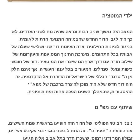
ילדי המוטציה
המצב הזה נמשך שנים רבות ונראה שהיה נוח לשני הצדדים. לא
כך היה לגבי הדור החדש שהצמיחה התנועה הדתית לאומית.
בניגוד לציונות החילונית יצרה הציונות דור שני ושלישי שעלה על
אבותיו בכל התחומים. מערכת החינוך המסועפת והעקרונות של
שילוב תורה עם דרך ארץ הם שיצרו את המוטציה. דור של חובשי
כיפות ונועלי סנדלים, המעורים בכל ענפי העשייה, אך אינם חלק
מן ה" טרנד" הכללי של הישראליות הדוהרת אל הדקדנציה. זה
היה דור חדש שלא היה מוכן להיגרר ברכבת של מפא" י
ההיסטורית, שבמהלך השנים הפכה פחות ופחות ציונית.
שיתוף עם מפ" ם
ניצני הביטוי הפוליטי של הדור הזה הופיעו בראשית שנות השישים,
עם הופעת ה" צעירים" . זה התחיל בשני בוגרי בני עקיבא צעירים,
זבולון המר ודני ורמוס, ששכרו חדר בתל אביב אליה הגיעו