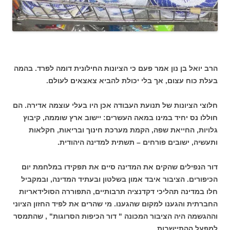
הרב יואל בן נון אמר פעם כי הציונות החילונית דומה לפרד. בהמה
בעלת כוח עצום, אך בלי יכולת להביא צאצאים לעולם.
חלוצי הציונות של תנועת העבודה אכן היו בעלי עוצמה אדירה. הם
חוללו נס יחיד במינו במאה העשרים: יישוב ארץ שוממה, קיבוץ
גלויות, החייאת שפה, הקמת מערכת חינוך ובריאות, חקלאות
ותעשיה, ישובים פורחים – תשתית למדינה היהודית.
דור הנפילים שהקים את המדינה סיים את תפקידו במלחמת יום
הכיפורים. הציבור איבד אמון בשלטון ובעתיד המדינה, ובמקביל
חלו במדינה תהליכי דקדנציה תרבותיים, התפוררה הסולידאריות
החברתית והגענו למקום שהגענו. מי שהרים את לפיד החזון הציוני
וההגשמה היה הציבור המכונה " דור הכיפות הסרוגות" , שהתמסר
למפעל ההתיישבות.