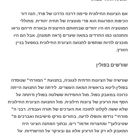
אם הציונות החילונית סיימה דרכה כדרכו של פרד, הנה דור
הכיפות הסרוגות הוא פרי מוטציה של תחיה יהודית. מחוללי
המוטציה הזו היו יהודים שבחזותם החיצונית ובאורח חייהם נראו
והתנהגו כמו החרדים במאה שערים (ראה תמונה). אבל הם היו
מוכנים להיות שותפים לתנועה הציונית החילונית במפעל בניין
הארץ.
שורשים בפולין
שורשיה של הציונות הדתית לגווניה, בתנועת " המזרחי" שנוסדה
בפולין-ליטא בראשית המאה העשרים. לידתה של התנועה הייתה
כרוכה במאבק כפול. מול החסידות ששלטה בפולין ודחתה על
הסף את הרעיון של ציונות חילונית. מול התנועה הציונית החילונית
שלא ששה לקלוט לתוכה את הערכים של תורה ועבודה. רבני ה"
מזרחי" נרדפו והופלו לרעה. בחורים נזרקו מישיבות ואברכים מ"
שטיבלעך" ומחצרות אדמו" רים. ובתוך המחנה הציוני היה
המאבק לא רק על הרעיון אלא גם ובעיקר על ההישרדות. על