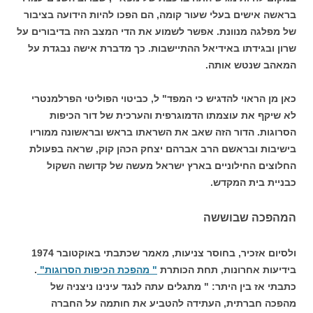
בראשה אישים בעלי שעור קומה, הם הפכו להיות הידועה בציבור
של מפלגה מנוונת. אפשר לשמוע את הדי המצב הזה בדיבורים על
שרון ובגידתו באידיאל ההתיישבות. כך מדברת אישה נבגדת על
המאהב שנטש אותה.
כאן מן הראוי להדגיש כי המפד" ל, כביטוי הפוליטי הפרלמנטרי
לא שיקף את עוצמתו הדמוגרפית והערכית של דור הכיפות
הסרוגות. הדור הזה שאב את השראתו בראש ובראשונה ממוריו
בישיבות ובראשם הרב אברהם יצחק הכהן קוק, שראה בפעולת
החלוצים החילוניים בארץ ישראל מעשה של קדושה השקול
כבניית בית המקדש.
המהפכה שבוששה
ולסיום אזכיר, בחוסר צניעות, מאמר שכתבתי באוקטובר 1974
בידיעות אחרונות, תחת הכותרת
" מהפכת הכיפות הסרוגות"
.
כתבתי אז בין היתר: " מתגלים עתה לנגד עינינו ניצניה של
מהפכה חברתית, העתידה להטביע את חותמה על החברה