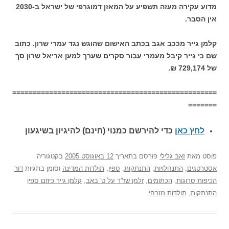
מדוע עקירה מעזה תשפיע על המאזן דמוגרפי של ישראל ב-2030
אין הסבר.
קלמן גייר מככב אגב בכתב האישום שהוגש נגד עמרי שרון. כתוב
שם כי גייר קיבל מעמרי עבור סקרים שערך למען אריאל שרון סך
של 729,174 ₪.
==================================================
=======
לחץ כאן
כדי להירשם כ
מנוי (חינם) להיגיון בשיגעון
פוסט
מאת
זאב גלילי
פורסם בתאריך
12 באוגוסט 2005
בקטגוריה
אסטרטגים
,
התנחלויות
,
התנתקות
,
ספין
,
תולדות המדינה
וסומן בתגיות
דור
הכיפות סרוגות
,
הכתומים
,
זלמן שז"ר על ט' באב
,
קלמן גייר כיוזם ספין
התנתקות
,
תולדות מזרחי
.