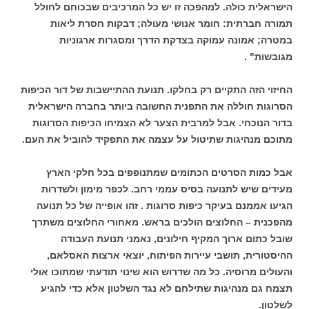
הישראלית כולה. למהפכה זו יש כל המרכיבים שבכוחם לחולל
תמורה חברתית: חומר אנושי מעולה; דבקות חסרת ליאות
במטרה; אמונה עמוקה בצדקת הדרך ומסגרות ארגוניות
מגובשות" .
החיזוי הזה התקיים רק בחלקו. תנועת ההתיישבות של דור הכיפות
הסרוגות חוללה את התפנית החשובה ביותר בחברה הישראלית
בדור הנוכחי. אבל למרבית הצער לא הצמיחו הכיפות הסרוגות
מתוכם מנהיגות שתיטול על עצמה את התפקיד להוביל את העם.
אבל כמות הסרטים הכתומים שמתנופפים בכל חלקי הארץ
מעידים שיש לתנועה בסיס עממי רחב. לכפר מימון ולשדרות
הגיעו אממנם בעיקר כיפות סרוגות . זהו אופייה של כל תנועה
מהפכנית – החלוצים הולכים בראש. מאחורי החלוצים משתרך
שובל כתום ארוך המקיף חילונים, נאמני תנועת העבודה
ההיסטורית, תושבי עיירות הפיתוח, יוצאי ארצות האסלאם,
והעולים מרוסיה. כל מה שדרוש הוא שינוי תודעתי שמתוכו אולי
תצמח גם מנהיגות שתילחם לא נגד השלטון אלא כדי להגיע
לשלטון.