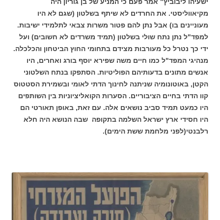
ישעיהו ליבוביץ" אמר פעם כי המניע של בן גוריון היה
מקיאווליסטי. את החרדים לא שיתף בשלטון (שגם לא היו
מעוניינים בו) אבל נתן להם פטור משרות צבאי לתלמידי ישיבות.
למפד"ל נתן נתח שולי בשלטון (תמיד משרדים לא חשובים) ועל
ידי כך נטרל כל מעורבות מצידם בתחומי החוץ הביטחון והכלכלה.
מנהיגי המפד"ל כמו חיים משה שפירא יוסף בורג ואחרים, היו
אנשים מתונים בדעותיהם הפוליטיות. הסתפקו בנתח השלטוני
הקטן, באוטונומיה שניתנה לחינוך הדתי לאומי ובשמירת הסטטוס
קוו הדתי בחיים הציבוריים. הסערות הקואליציוניות בין השותפים
היו כמעט תמיד סביב נושאים אלה. עם זאת, באופן תאורטי הם
היו חסידי ארץ ישראל השלמה בתקופה שבה הנושא היה חלא
רלבנטי(לפני מלחמת ששת הימים).