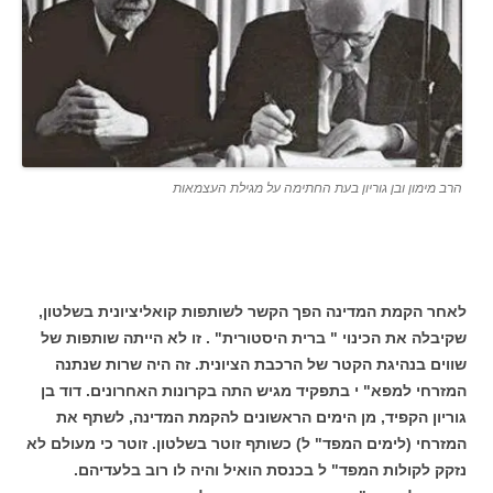
הרב מימון ובן גוריון בעת החתימה על מגילת העצמאות
לאחר הקמת המדינה הפך הקשר לשותפות קואליציונית בשלטון,
שקיבלה את הכינוי " ברית היסטורית" . זו לא הייתה שותפות של
שווים בנהיגת הקטר של הרכבת הציונית. זה היה שרות שנתנה
המזרחי למפא" י בתפקיד מגיש התה בקרונות האחרונים. דוד בן
גוריון הקפיד, מן הימים הראשונים להקמת המדינה, לשתף את
המזרחי (לימים המפד" ל) כשותף זוטר בשלטון. זוטר כי מעולם לא
נזקק לקולות המפד" ל בכנסת הואיל והיה לו רוב בלעדיהם.