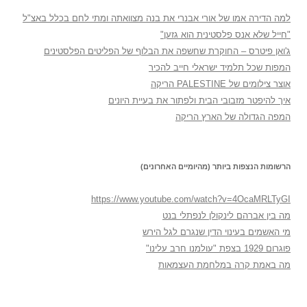
למה הדירה אמו של אורי אבנרי את בנה מצוואתה ומתי לחם בכלל באצ"ל
"חייל שלא אנס פלסטינית הוא גזען"
ג'ואן פיטרס – החוקרת שחשפה את הבלוף של הפליטים הפלסטינים
המפות שכל תלמיד ישראלי חייב להכיר
אוצר צילומים של PALESTINE הריקה
איך להיפטר מזבובי הבית ולפתור את בעיית היונים
המפה הגדולה של הארץ הריקה
הרשומות הנצפות ביותר (מהיומיים האחרונים)
https://www.youtube.com/watch?v=4OcaMRLTyGI
מה בין אברהם לינקולן לנפתלי בנט
מי האשמים בעינוי הדין שנגרם לגל הירש
פוגרום 1929 בצפת "עולמנו חרב עלינו"
מה באמת קרה במלחמת העצמאות