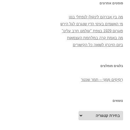
פוסטים אחרונים
מה בין אברהם לינקולן לנפתלי בנט
מי האשמים בעינוי הדין שנגרם לגל הירש
פוגרום 1929 בצפת "עולמנו חרב עלינו"
מה באמת קרה במלחמת העצמאות
ביום הזיכרון לשואה כל הקישורים
בלוגים מומלצים
רְסִיסִים מִמֶנִי – תמר שכטר
נושאים
נושאים