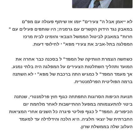
לא ייאמן אבל ה" צעירים" יזמו אז שיתוף פעולה עם מפ"ם
במאבק נגד הידוק הקשרים עם גרמניה; היו שותפים פעילים עם "
חרות" במאבק לביטול הממשל הצבאי והזמינו לבית מרכז
המפלגה בתל-אביב את צעירי מפא" י לחילופי דעות.
כשחשה הצמרת הוותיקה של המפד" ל בסכנה כבר אחרה את
המועד ותהליך השתלטות הצעירים על המפלגה היה בלתי נמנע.
אך מעמד המפד" ל כמגיש התה ברכבת של מפא" י לא השתנה
ברמה הפוליטית הפרלמנטרית.
תנועת הכיפות הסרוגות התפתחה כגוף חוץ פרלמנטרי, שנתנה
ביטוי להתעצמותה במפעל ההתיישבות לאחר מלחמת יום
הכיפורים. המפד" ל כגוף פוליטי פיגרה כל השנים אחרי המציאות
החברתית של יוצאי חלציה. היא הלכה והידלדלה עד למעמד
העלוב שלה בממשלת שרון.