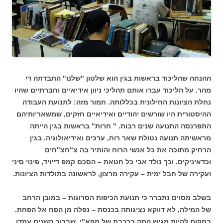
ההנחה שהליכוד בראשות בגין הוא שלטון "שלנו" התבדתה די
מהר. על הליכוד עברו אותם תהליכי ניוון אידיאיים וחברתיים שהיו
נחלת הציונות החילונית בכללותה. חמור מזה: לתנועת העבודה
ההיסטורית היו שורשים יהודיים ואידיאיים חזקים, שמשאריותיהם
התפרנסה התנועה שנים רבות. " חרות" בראשות בגין הייתה
מראשיתה תנועה נטולת שאר רוח, ערכים ואידיאולוגיה. בגין
הרחיק מתוכה את כל אנשי הרוח והותיר בה צ"חצ"חים
וכדאיניקים. וכך נולד אבי כל חטאת – הסכם קמפ דייויד, פינוי סיני
ועקירה של חבל ימית – עקירה מרצון, לראשונה בתולדות הציונות.
בשלב מסוים נתברר כי תנועת הכיפות הסרוגות – במובן הרחב
של המילה, לא דווקא נציגותה בכנסת – נפלה מן הפח אל הפחת.
במקום להיות מגיש התה ברכבת של מפא"י, שברוב השנים עמדו