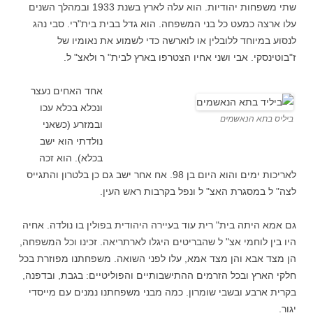
שתי משפחות יהודיות. הוא עלה לארץ בשנת 1933 ובמהלך השנים
עלו ארצה כמעט כל בני המשפחה. הוא גדל בבית בית"רי. סבי נהג
לנסוע במיוחד ללובלין או לוארשה כדי לשמוע את נאומיו של
ז"בוטינסקי. אבי ושני אחיו הצטרפו בארץ לבית" ר ולאצ" ל.
אחד האחים נעצר
ונכלא בכלא עכו
ביליס בתא הנאשמים
ובמזרע (כשאני
נולדתי הוא ישב
בכלא). הוא זכה
לאריכות ימים והוא היום בן 98. אח אחר ישב גם כן בלטרון והתגייס
לצה" ל במסגרת האצ" ל ונפל בקרבות ראש העין.
גם אמא היתה בית" רית עוד בעיירה היהודית בפולין בו נולדה. אחיה
היו בין לוחמי אצ" ל שהבריטים היגלו לארתריאה. זכינו וכל המשפחה,
הן מצד אבא והן מצד אמא, עלו לפני השואה. משפחתנו מפוזרת בכל
חלקי הארץ ובכל הזרמים ההתישבותיים והפוליטיים: בגבת, ובדפנה,
בקרית ארבע ובשבי שומרון. כמה מבני משפחתנו נמנים עם מייסדי
יגור.