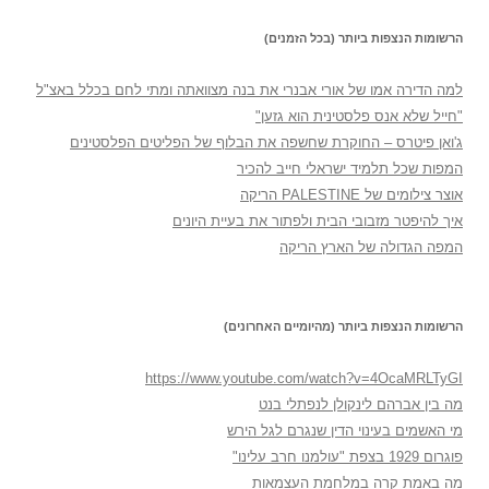
הרשומות הנצפות ביותר (בכל הזמנים)
למה הדירה אמו של אורי אבנרי את בנה מצוואתה ומתי לחם בכלל באצ"ל
"חייל שלא אנס פלסטינית הוא גזען"
ג'ואן פיטרס – החוקרת שחשפה את הבלוף של הפליטים הפלסטינים
המפות שכל תלמיד ישראלי חייב להכיר
אוצר צילומים של PALESTINE הריקה
איך להיפטר מזבובי הבית ולפתור את בעיית היונים
המפה הגדולה של הארץ הריקה
הרשומות הנצפות ביותר (מהיומיים האחרונים)
https://www.youtube.com/watch?v=4OcaMRLTyGI
מה בין אברהם לינקולן לנפתלי בנט
מי האשמים בעינוי הדין שנגרם לגל הירש
פוגרום 1929 בצפת "עולמנו חרב עלינו"
מה באמת קרה במלחמת העצמאות