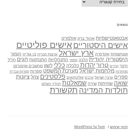
נושאים
אבטואנטישמיות
אולמרט
אהוד ברק
אישים פוליטיים
אישים היסטוריים
ארץ ישראל
אקדמיה
בן גוריון
הומור
אנטישמיות
ארצות הברית
היסטוריה יהודית
חגים
התנתקות
התנחלויות
חז"ל
הלכה
הספר
יהדות
כללי
טרור
לשון
כלכלה
מחשבים ואינטרנט
חינוך
חרדים
מלחמות ישראל
מערכת המשפט
ספרות
מחתרות
ספרות עברית
פלסטינים
ציונות
ספרים
צהל
ערביי ישראל
פוליטיקאים
ערבים
שואה
שמאלנות
שחיתות
שירה
תהליך השלום
תקשורת
תולדות המדינה
תנאי שימוש
פועל על WordPress