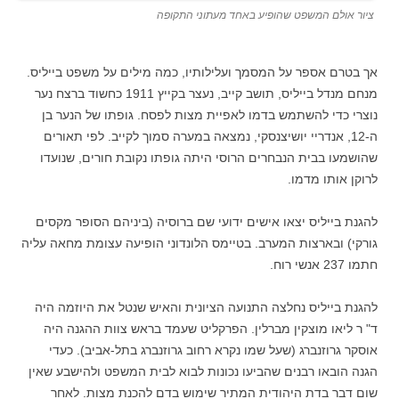
ציור אולם המשפט שהופיע באחד מעתוני התקופה
אך בטרם אספר על המסמך ועלילותיו, כמה מילים על משפט בייליס.
מנחם מנדל בייליס, תושב קייב, נעצר בקייץ 1911 כחשוד ברצח נער
נוצרי כדי להשתמש בדמו לאפיית מצות לפסח. גופתו של הנער בן
ה-12, אנדריי יושיצנסקי, נמצאה במערה סמוך לקייב. לפי תאורים
שהושמעו בבית הנבחרים הרוסי היתה גופתו נקובת חורים, שנועדו
לרוקן אותו מדמו.
להגנת בייליס יצאו אישים ידועי שם ברוסיה (ביניהם הסופר מקסים
גורקי) ובארצות המערב. בטיימס הלונדוני הופיעה עצומת מחאה עליה
חתמו 237 אנשי רוח.
להגנת בייליס נחלצה התנועה הציונית והאיש שנטל את היוזמה היה
ד" ר ליאו מוצקין מברלין. הפרקליט שעמד בראש צוות ההגנה היה
אוסקר גרוזנברג (שעל שמו נקרא רחוב גרוזנברג בתל-אביב). כעדי
הגנה הובאו רבנים שהביעו נכונות לבוא לבית המשפט ולהישבע שאין
שום דבר בדת היהודית המתיר שימוש בדם להכנת מצות. לאחר