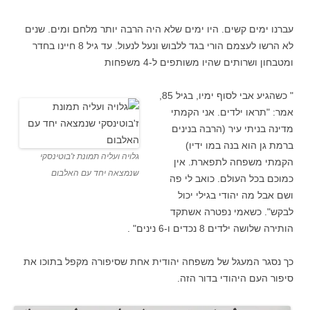
עברנו ימים קשים. היו ימים שלא היה הרבה יותר מלחם ומים. שנים
לא הרשו לעצמם הורי בגד ללבוש ונעל לנעול. עד גיל 8 חיינו בחדר
ומטבחון ושרותים שהיו משותפים ל-4 משפחות
" כשהגיע אבי לסוף ימיו, בגיל 85,
אמר: "תראו ילדים. אני הקמתי
מדינה בניתי עיר (הרבה בנינים
ברמת גן הוא בנה במו ידיו)
גלויה ועליה תמונת ז'בוטינסקי
הקמתי משפחה לתפארת. אין
שנמצאה יחד עם האלבום
כמוכם בכל העולם. כואב לי פה
ושם אבל מה יהודי בגילי יכול
לבקש". כשאמי נפטרה אשתקד
הותירה שלושה ילדים 8 נכדים ו-6 נינים" .
כך נסגר המעגל של משפחה יהודית אחת שסיפורה מקפל בתוכו את
סיפור העם היהודי בדור הזה.