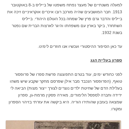
למעלה משנתיים של מעצר נפתח משפטו של בייליס ב-8 באוקטובר
1913. חבר המושבעים שהיה מורכב רובו איכרים אוקראיניים זיכה את
בייליס והדבר גרם פרץ של שמחה בכל העולם היהודי. בייליס
השתחרר, ביקר בארץ עם משפחתו והיגר לארצות הברית שם נפטר
בשנת 1932.
עד כאן הסיפור ההיסטורי ועכשיו אנו חוזרים לימינו.
ספרון בעליית הגג
לפני כחודש ימים, עוד בטרם התפוצצה פרשת ספרו של פרופסור
טואף, (הפרופסור הנכבד מבר אילן שפרסם מחקר שקבע שיש משהו
בעלילת הדם של שחיטת ילדים נוצרים לצורך ייצור מצות) הביאה לי
ידידה וחברה לספסל הלימודים, מאירה פסקין מרמת-גן, ספרון
שמצאה בעזבון שהותירו הוריה. היא ביקשה את עזרתי בזיהוי הספרון
ומקורו.