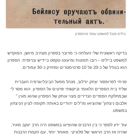
ביליס מובל למשפט עמוד מהספרון
בדיקה ראשונית שלי העלתה כי מדובר בספרון מצהיב מיושן, המוקדש
למשפט בייליס – רובו תמונות ומיעוטו טקסט ביידיש וברוסית. הספרון
הוא בגודל של כ-20 על 10 סרטימטרים ומחזיק כ-30 עמודים.
פניתי לפרופסור יצחק יודלוב, מנהל מפעל הביבליוגרפיה העברית
שליד בית הספרים הלאומי וביקשתי פרטים על הספרון. הוא מסר לי
שבמחלקת הספרים הנדירים מצוי עותק של הספרון שהוא מעין "
אלבום ניצחון" שהוציאו מו"לים יהודיים באותה תקופה לציון הניצחון
במשפט.
עוד ידע לספר כי בין הרבנים שהופיעו במשפט היה הרב יעקב מאיר,
שהיה אז הרב הראשי של סלוניקי. מאוחר יותר, עם הקמת הרבנות