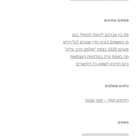
פוסטים אחרונים
מה בין אברהם לינקולן לנפתלי בנט
מי האשמים בעינוי הדין שנגרם לגל הירש
פוגרום 1929 בצפת "עולמנו חרב עלינו"
מה באמת קרה במלחמת העצמאות
ביום הזיכרון לשואה כל הקישורים
בלוגים מומלצים
רְסִיסִים מִמֶנִי – תמר שכטר
נושאים
נושאים