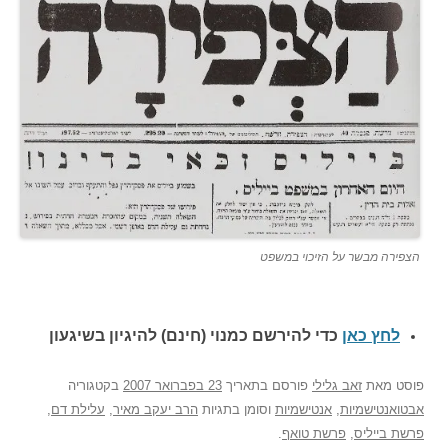
הצפירה מבשר על הזיכוי במשפט
לחץ כאן
כדי להירשם כ
מנוי (חינם) להיגיון בשיגעון
פוסט
מאת
זאב גלילי
פורסם בתאריך
23 בפברואר 2007
בקטגוריה
אבטואנטישמיות
,
אנטישמיות
וסומן בתגיות
הרב יעקב מאיר
,
עלילת דם
,
פרשת בייליס
,
פרשת טואף
.