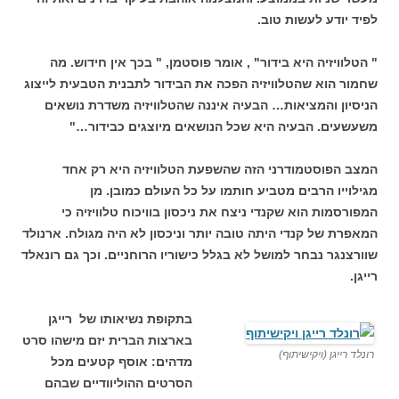
לפיד יודע לעשות טוב.
" הטלוויזיה היא בידור" , אומר פוסטמן, " בכך אין חידוש. מה
שחמור הוא שהטלוויזיה הפכה את הבידור לתבנית הטבעית לייצוג
הניסיון והמציאות… הבעיה איננה שהטלוויזיה משדרת נושאים
משעשעים. הבעיה היא שכל הנושאים מיוצגים כבידור…"
המצב הפוסטמודרני הזה שהשפעת הטלוויזיה היא רק אחד
מגילוייו הרבים מטביע חותמו על כל העולם כמובן. מן
המפורסמות הוא שקנדי ניצח את ניכסון בוויכוח טלוויזיה כי
המאפרת של קנדי היתה טובה יותר וניכסון לא היה מגולח. ארנולד
שוורצנגר נבחר למושל לא בגלל כישוריו הרוחניים. וכך גם רונאלד
רייגן.
בתקופת נשיאותו של רייגן
בארצות הברית יזם מישהו סרט
רונלד רייגן (ויקישיתוף)
מדהים: אוסף קטעים מכל
הסרטים ההוליוודיים שבהם