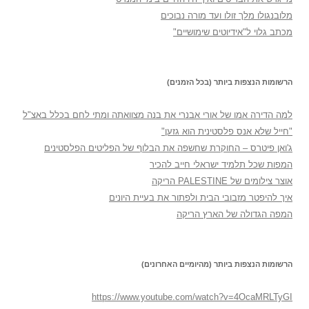
מלובנגולו מלך זולו ועד מורה נבוכים
מכתב גלוי ל"אידיוטים שימושיים"
הרשומות הנצפות ביותר (בכל הזמנים)
למה הדירה אמו של אורי אבנרי את בנה מצוואתה ומתי לחם בכלל באצ"ל
"חייל שלא אנס פלסטינית הוא גזען"
ג'ואן פיטרס – החוקרת שחשפה את הבלוף של הפליטים הפלסטינים
המפות שכל תלמיד ישראלי חייב להכיר
אוצר צילומים של PALESTINE הריקה
איך להיפטר מזבובי הבית ולפתור את בעיית היונים
המפה הגדולה של הארץ הריקה
הרשומות הנצפות ביותר (מהיומיים האחרונים)
https://www.youtube.com/watch?v=4OcaMRLTyGI