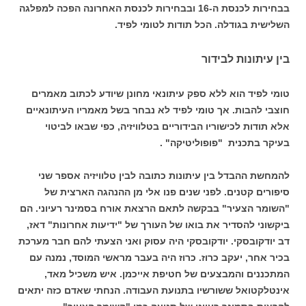
בבחירות לכנסת ה-16 ובבחירות לכנסת האחרונה הפכה למפלגה
השלישית בגודלה. הכל תודות לטומי לפיד.
בין עיתונות לבידור
טומי לפיד הוא ללא ספק עיתונאי מחונן שיודע לכתוב מאמרים
חוצבי להבות. אך טומי לפיד לא נבחר בשל מאמריו העיתונאיים
אלא תודות לכישוריו הבידוריים בטלוויזיה, כפי שבאו לביטוי
בעיקר בתכנית "פופוליטיקה" .
להמחשת ההבדל בין עיתונות כתובה לבין טלוויזיה אספר שני
סיפורים קטנים. לפני שנים פנו אלי מן ההנהגה הארצית של
"השומר הצעיר" בבקשה לתאם הרצאת אורח בסמינר רעיוני. הם
ביקשוני להסדיר את בואו של העורך של "ידיעות אחרונות" דאז,
דב יודקובסקי. יודקובסקי היה עסוק ואני הצעתי להם חבר מערכת
בכיר אחר, יעקב כרוז. כרוז היה בעבר מראשי המוסד, נמנה עם
המתכננים והמבצעים של חטיפת אייכמן. איש משכיל מאד,
אינטלקטואל ששורשיו בתנועת העבודה. הנחתי שאדם כזה יתאים