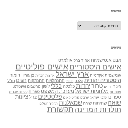
נושאים
נושאים
נושאים
אבטואנטישמיות
אולמרט
אהוד ברק
אישים פוליטיים
אישים היסטוריים
ארץ ישראל
אקדמיה
בן גוריון
הומור
אנטישמיות
ארצות הברית
היסטוריה יהודית
חגים
התנתקות
התנחלויות
חז"ל
הלכה
הספר
יהדות
כללי
טרור
לשון
כלכלה
מחשבים ואינטרנט
חינוך
חרדים
מלחמות ישראל
מערכת המשפט
ספרות
מחתרות
ספרות עברית
פלסטינים
ציונות
ספרים
צהל
ערביי ישראל
פוליטיקאים
ערבים
שואה
שמאלנות
שחיתות
שירה
תהליך השלום
תקשורת
תולדות המדינה