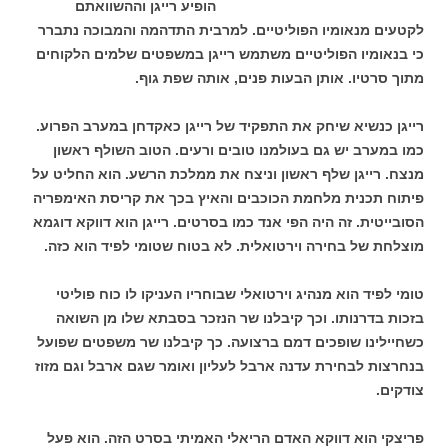
הופיע רייגן וההשוואתם
לקטעים מנאומיו הפוליטיים. למרבית התדהמה והמבוכה נתברר
כי בנאומיו הפוליטיים משתמש רייגן במשפטים שלמים הלקוחים
מתוך סרטיו. אותן הבעות פנים, אותה שפת גוף.
רייגן כנשיא שיחק את התפקיד של רייגן כאקדחן במערב הפרוע.
כמו במערב יש גם בעולמנו טובים ורעים. הטוב השולף ראשון
מנצח. רייגן שלף ראשון וניצח את ממלכת הרשע. הוא החליט על
פיתוח תכנית מלחמת הכוכבים והאיץ בכך את קריסת האימפריה
הסובייטית. זה היה הפי אנד כמו בסרטים. רייגן הוא דווקא דוגמא
מוצלחת של בחירה וירטואלית. לא בטוח שטומי לפיד הוא כזה.
טומי לפיד הוא מנהיג וירטואלי שבוחריו העניקו לו כוח פוליטי
בזכות בדרנותו. וכך קיבלנו שר הנזכר בסבתא שלו מן השואה
כשחיילינו שופכים דמם ברצועה. כך קיבלנו שר משפטים שפועל
בנחרצות לבחירת עדנה ארבל לעליון ואומר שגם ארבל וגם מזוז
צודקים.
פריצקי הוא דווקא האדם הריאלי האמיתי בסרט הזה. הוא פעל