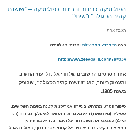
הפוליטיקה כבידור והבידור כפוליטיקה – "שושנת
קהיר הסגולה" ו"שינוי"
תגובה אחת
ראה
הצפרדע המבושלת
וסכנת הטלוויזיה
http://www.zeevgalili.com/?p=934
אחד הסרטים החשובים של וודי אלן, ולדעתי החשוב
והעמוק ביותר, הוא "שושנת קהיר הסגולה" , שהופק
בשנת 1985.
סיפור הסרט מתרחש בעיירה אמריקנית קטנה בשנות השלושים.
ססיליה (מיה פארו) היא מלצרית, הנשואה לאיטלקי גס רוח (דני
איילו) המבזבז את משכורתה על הימורים. היא בורחת מן
המציאות הקשה בה היא חיה אל קסמי מסך הכסף, באולם האפל