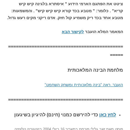
ציטט את הפתגם הארמי הידוע " איסתרא בלגינה קיש קיש
קריא" . כלומר: " מטבע בכד קורא קיש קיש קיש" . והמשמעות:
מטבע אחד בכד ריק משמיע קול חזק. אדם ריקני מקים רעש גדול.
המאמר המלא הועבר
לקישור הבא
============================================
=====
מלחמת הבינה המלאכותית
הועבר. ראה "בינה מלאכותית ומשחק השחמט"
============================================
לחץ כאן
כדי להירשם כ
מנוי (חינם) להיגיון בשיגעון
פוסט
מאת
זאב גלילי
פורסם בתאריך
16 ביולי 2004
בקטגוריה
טלוויזיה
,