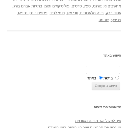
מחשבים ואינטרנט
,
ספין
,
סרטים
,
פוליטיקאים
וסומן בתגיות
אברם בורג
,
אהוד ברק
,
בינה מלאכותית
,
וודי אלן
,
טומי לפיד
,
פרופסור נתן נתניהו
,
פריצקי
,
שחמט
.
חיפוש באתר
ברשת
באתר
הרשומות הכי נצפות
איך לפעול נגד מדינה מטורפת
מי גרש את הבריטים ואיך היו החיים בימי המנדט