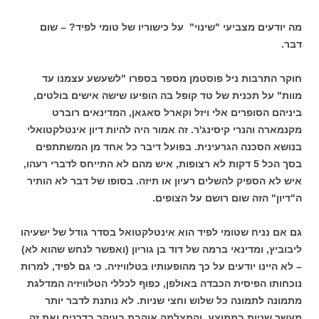
מה יודעים מצביעי "שינוי" על כישוריו של טומי לפיד? – שום
דבר.
חוקר התרבות ניל פוסטמן מספר בספרו "לשעשע עצמנו עד
מוות" על תכנית של טד קופל בה הופיעו שישה אישים בולטים,
ביניהם הסופרים אלי ויזל וקארל סאגאן, המדינאים רוברט
מקנמארה והנרי קיסינג'ר. זה אמור היה להיות דיון אינטלקטואלי
בנושא הסכנה הגרעינית. בפועל דיבר כל אחד מן המשתתפים
בסך הכל 5 דקות לא רצופות, איש מהם לא התייחס לדברי רעהו,
איש לא הספיק להשלים רעיון או תיזה. בסופו של דבר לא הותיר
ה"דיון" הזה שום רושם על הצופים.
גם אם נניח שטומי לפיד הוא אינטלקטואל בסדר גודל של ישעיהו
ליבוביץ, ומדינאי ברמה של דוד בן גוריון (ואפשר לנחש שהוא לא)
– לא היינו יודעים על כך מהופעותיו בטלוויזיה. כי גם לפיד, למרות
נוכחותו הפיסית הכבדה באולפן, כפוף לכללי הטלוויזיה המדלגת
מתמונה לתמונה כל שלוש וחצי שניות. לא נותנת לדבר יותר
מעשר שניות בממוצע. והמצלמה אוהבת בעיקר בדרנים ואת זה