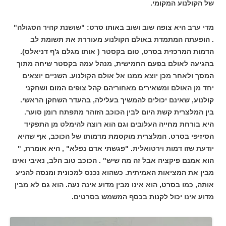
של הקולנוע המקומי.
מדי ערב היא צופה שוב ושוב באותו סרט: "שושנת קהיר הסגולה"
. הופעתה המתמדת באולם הקולנוע מעוררת את תשומת לב
הדמות המרכזית בסרט, טום בקסטר ( אותו מגלם ג'ף דניאלס).
בהגיעה לאולם בפעם החמישית, מנהל עמה בקסטר שיחה מתוך
המסך ולאחר מכן יוצא ממנו אל אולם הקולנוע. השניים יוצאים
יחד מן האולם ומשאירים מאחוריהם קהל צופים המום ושחקני
קולנוע, שאינם יכולים להמשיך בעלילה, בהעדר השחקן הראשי.
בין המלצרית קשת היום לבין הכוכב הזוהר מתפתח רומן סוער.
היא בורחת מחייה העלובים וגם הוא רוצה להימלט מן התפקיד
הסיזיפי בסרט. המלצרית מוקסמת מדמותו של הכוכב, אף שהיא
יודעת שזו דמות וירטואלית. "פגשתי אדם נפלא" , היא אומרת, "
הוא אמנם פיקציה אבל זה מה שיש" . הכוכב טוב הלב, נאיבי ואינו
מבין את המציאות האמיתית. כשהוא נכנס למכונית ומנסה להניע
אותה, כמו בסרט, הוא אינו מבין מדוע אינה נעה. הוא גם לא מבין
מדוע אינו יכול לקנות בכסף המשמש בסרטים.