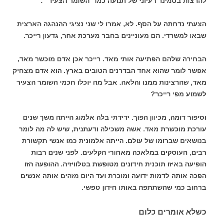
להרצות בסמינר רעיוני של תנועה כמו "השומר הצעיר" .
הצעתי נדחתה על הסף. לא, אמרו לי שני נציגי ההנהגה הארצית
שבאו למשרדי. הם מעוניינים בחבר מערכת אחר, גדעון רייכר.
הבחירה שלהם הפתיעה אותי מאד. רייכר אכן אדם מוכשר מאד,
אפשר לומר שהוא אחד הבדרנים הטובים בארץ. הוא אדם מצחיק
מאד, שהרצינות ממנו והלאה. אבל מה יוכלו חכמי השומר הצעיר
לשמוע מפי רייכר?
וסיפור דומה, מכיוון הפוך. ידידתי בלה אלמוג הייתה משך שנים
עורכת מוכשרת מאד. אשה משכילה ודעתנית, שיש לה מה לומר
בנושאים שברומו של עולם. הייתה אלמונית כמו אנשי תקשורת
רבים, העוסקים במלאכה מאחורי הקלעים. לפני שנים רבות
הופיעה באיזו תוכנית חידונים מטופשת בטלוויזיה. ההופעה הזו
הפכה אותה לדמות ידועה ומוכרת ועד היום מזהים אותה אנשים
ברחוב כמי שהשתתפה באותו חידון טפשי.
כשלא אומרים כלום