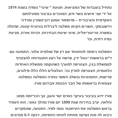
נתחיל בעובדות של המציאות. תנועת " שינוי" נוסדה בשנת 1974
על ידי שני אישים בשר ודם, המוכרים בציבור מפעילותם
האקדמית והציבורית – פרופסור אמנון רובינשטיין ומרדכי
וירשובסקי. השניים הקימו מפלגה ליברלית בורגנית קטנה, שדגלה
בפשרה טריטוריאלית, שינוי שיטת הבחירות, זכויות אזרח, מניעת
כפיה דתית, וכו'
המפלגה ניסתה להתאחד עם רץ של שולמית אלוני, התמזגה עם
ד"ש בראשות ייגאל ידין, פרשה על רקע התנגדותה להצטרף
לממשלת בגין, הצטרפה למערך כשהוקמה ממשלת האחדות
הלאומית, הצטרפה למרץ וכו'. הגלגולים הללו כללו פילוגים,
פרישות, התמזגויות ובשלב הסופי נותרה המפלגה כמפלגה
עצמאית בראשותו של חבר הכנסת אברהם פורז.
פורז ידוע בציבור בעיקר כאדם ישר והגון, אך הכריזמה ממנו
והלאה. ערב בחירות שנת 1999 יזם פורז מהלך גאוני. הוא העמיד
בראש המפלגה את העיתונאי טומי לפיד. התנועה, שהסקרים
ניבאו לה מות נשיקה מתחת לאחוז החסימה, זינקה ל-6 מנדטים