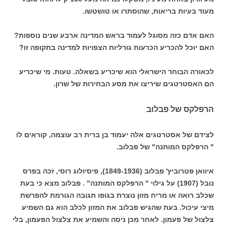
מעוד בעיות בריאות, שהוסתרו או טושטשו.
האם אדם כזה מסוגל לעמוד בראש המדינה ארבע שנים נוספות?
האם יוכל להכריע הכרעות גורליות הצפויות למדינה בתקופה זו?
לכאורה הבוחר הישראלי הוא שיכריע בשאלה. טעות. מי שיכריע
הם האסטרטגים שיריצו את מסע הבחירות של שרון.
הרפלקס של פבלוב
לצידם של אסטרטגים אלה יעמוד בן ברית רב עוצמה, קוראים לו
" הרפלקס המותנה" של פבלוב.
איוואן
פטרוביץ' פבלוב (1849-1936), פיסיולוג רוסי, זכה בפרס
נובל (1907) על גילוי " הרפלקס המותנה" . פבלוב מצא כי בעת
שכלב רואה או מריח מזון נוצרת בגופו תגובה הגורמת להפרשת
מיצי עיכול. בעת שהגיש פבלוב את המזון לכלב הוא גם השמיע
צלצול של פעמון. לאחר מכן ניסה והשמיע את צלצול הפעמון, בלי