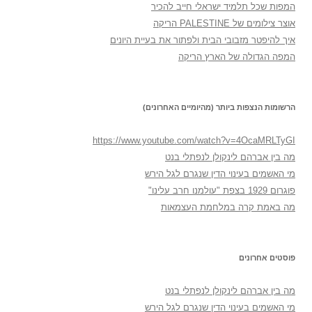
המפות שכל תלמיד ישראלי חייב להכיר
אוצר צילומים של PALESTINE הריקה
איך להיפטר מזבובי הבית ולפתור את בעיית היונים
המפה הגדולה של הארץ הריקה
הרשומות הנצפות ביותר (מהיומיים האחרונים)
https://www.youtube.com/watch?v=4OcaMRLTyGI
מה בין אברהם לינקולן לנפתלי בנט
מי האשמים בעינוי הדין שנגרם לגל הירש
פוגרום 1929 בצפת "עולמנו חרב עלינו"
מה באמת קרה במלחמת העצמאות
פוסטים אחרונים
מה בין אברהם לינקולן לנפתלי בנט
מי האשמים בעינוי הדין שנגרם לגל הירש