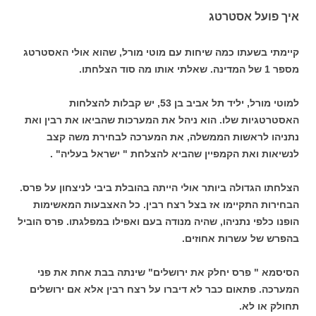
איך פועל אסטרטג
קיימתי בשעתו כמה שיחות עם מוטי מורל, שהוא אולי האסטרטג
מספר 1 של המדינה. שאלתי אותו מה סוד הצלחתו.
למוטי מורל, יליד תל אביב בן 53, יש קבלות להצלחות
האסטרטגיות שלו. הוא ניהל את המערכות שהביאו את רבין ואת
נתניהו לראשות הממשלה, את המערכה לבחירת משה קצב
לנשיאות ואת הקמפיין שהביא להצלחת " ישראל בעליה" .
הצלחתו הגדולה ביותר אולי הייתה בהובלת ביבי לניצחון על פרס.
הבחירות התקיימו אז בצל רצח רבין. כל האצבעות המאשימות
הופנו כלפי נתניהו, שהיה מנודה בעם ואפילו במפלגתו. פרס הוביל
בהפרש של עשרות אחוזים.
הסיסמא " פרס יחלק את ירושלים" שינתה בבת אחת את פני
המערכה. פתאום כבר לא דיברו על רצח רבין אלא אם ירושלים
תחולק או לא.