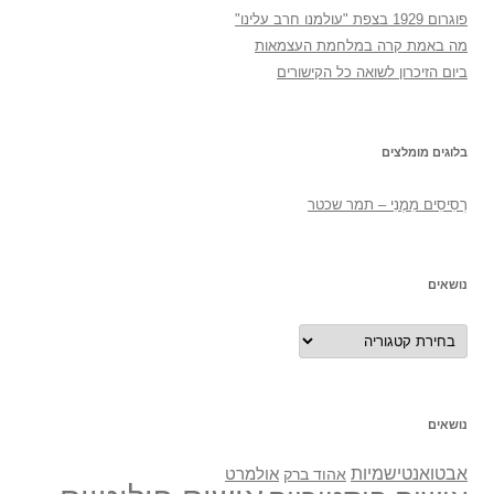
פוגרום 1929 בצפת "עולמנו חרב עלינו"
מה באמת קרה במלחמת העצמאות
ביום הזיכרון לשואה כל הקישורים
בלוגים מומלצים
רְסִיסִים מִמֶנִי – תמר שכטר
נושאים
נושאים
נושאים
אבטואנטישמיות
אולמרט
אהוד ברק