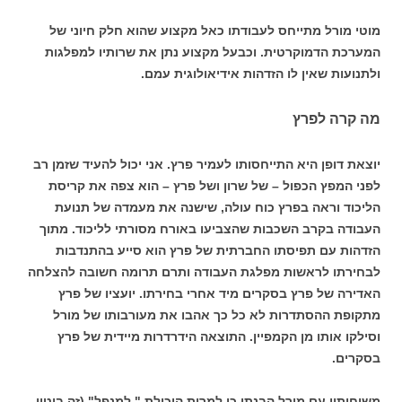
מוטי מורל מתייחס לעבודתו כאל מקצוע שהוא חלק חיוני של
המערכת הדמוקרטית. וכבעל מקצוע נתן את שרותיו למפלגות
ולתנועות שאין לו הזדהות אידיאולוגית עמם.
מה קרה לפרץ
יוצאת דופן היא התייחסותו לעמיר פרץ. אני יכול להעיד שזמן רב
לפני המפץ הכפול – של שרון ושל פרץ – הוא צפה את קריסת
הליכוד וראה בפרץ כוח עולה, שישנה את מעמדה של תנועת
העבודה בקרב השכבות שהצביעו באורח מסורתי לליכוד. מתוך
הזדהות עם תפיסתו החברתית של פרץ הוא סייע בהתנדבות
לבחירתו לראשות מפלגת העבודה ותרם תרומה חשובה להצלחה
האדירה של פרץ בסקרים מיד אחרי בחירתו. יועציו של פרץ
מתקופת ההסתדרות לא כל כך אהבו את מעורבותו של מורל
וסילקו אותו מן הקמפיין. התוצאה הידרדרות מיידית של פרץ
בסקרים.
משיחותיי עם מורל הבנתי כי למרות היכולת " למנפל" (זה ביטוי