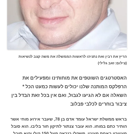
הריץ את רבין ואת נתניהו לראשות הממשלה את משה קצב לנשיאות
(צילום: זאב גלילי)
האסטרטגים השוטפים את מוחותינו ומפעילים את
הרפלקס המותנה שלנו יכולים לעשות כמעט הכל *
השאלה אם לא הגיעו לגבול, ואם אין בכל זאת הבדל בין
ציבור בוחרים לכלבי פבלוב
בראש ממשלת ישראל עומד אדם בן 78, שעבר אירוע מוחי אשר
הותיר כתם במוחו. הוא עובר צנתור לתיקון חור בליבו. הוא סובל
מעיוורון באחת מעיניו, משקלו כנראה מעל 150 קילו והוא סובל