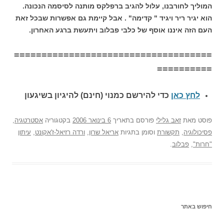
המוליך לחורבנו, עלול להגיב ברפלקס מותנה לסיסמה הנכונה.
הוא יגיר ריר ויגיד " קדימה" . אבל קיימת גם אפשרות שבכל זאת
העם הזה איננו אוסף של כלבי פבלוב ויתעשת ברגע האחרון.
====================================
==========
לחץ כאן
כדי להירשם כ
מנוי (חינם) להיגיון בשיגעון
פוסט
מאת
זאב גלילי
פורסם בתאריך
6 בינואר 2006
בקטגוריה
אסטרטגיה
,
פסיכולוגיה
,
תקשורת
וסומן בתגיות
אריאל שרון
,
ורדה רזיאל-ז'אקונט
,
עיתון
"חרות"
,
פבלוב
.
חיפוש באתר