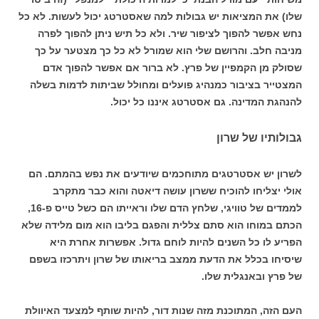
שלו) את המציאות יש גבולות למה שאסטרטג יכול לעשות. לא כל
נחש אפשר להפוך לציפור שיר. ולא כל תיש ניתן להפוך לפרה
מניבה חלב. והרושם שלי הוא שמורל לא כל כך מצטער על כך
שסולק מן הקמפיין של פרץ. לא ברור אם אפשר להפוך אדם
המצטייר בציבור כמנהיג פועלים ומחולל שביתות לדמות בשלה
להנהגת המדינה. גם אסטרטג איננו כל יכול.
גבולותיו של שרון
לשרון יש אסטרטגים מתוחכמים שיודעים את נפש בהמתם. הם
אולי יצליחו להוכיח ששרון עושה דיאטה והוא כבר מתקרב
לממדים של טוויגי, שלחץ הדם שלו וראייתו הם כשל טייס פ-16,
הכתם במוחו הוא סתם צללית והפגם בליבו הוא מום מלידה שלא
הפריע לו כל השנים להיות לוחם גדול. אפשרות אחרת היא
שיסיחו בכלל את הדעת ממצב בריאותו של שרון ויתרכזו בשפם
של פרץ ובאנגלית שלו.
העם הזה, המתוכנת מזה שנות דור, להיות שותף למצעד האיוולת