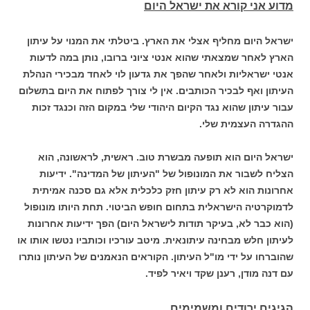
מדוע אני קורא את ישראל היום
ישראל היום מחליף אצלי את הארץ. ביטלתי את המנוי על עיתון
הארץ לאחר שמצאתי שהוא אנטי ציוני ברובו, נותן במה לדעות
אנטי ישראליות ולאחר שהפך את גדעון לוי לאחד מבכירי הנהלת
העיתון ואף לבכיר הכותבים. אין לי צורך לפתוח את היום בתשלום
עבור עיתון שהוא נגד הקיום היהודי שלי במקום הזה וכנגד זכות
ההגדרה העצמית שלי.
ישראל היום הוא תופעה מבשרת טוב. ראשית, לראשונה, הוא
הצליח לשבור את המונופול של "העיתון של המדינה". ידיעות
אחרונות הוא לא רק עיתון חזק כלכלית אלא גם סכנה אמיתית
לדמוקרטיה הישראלית בתחום חופש הביטוי. תחת היותו מונופול
(הוא כבר לא, בעיקר תודות לישראל היום) הפך ידיעות אחרונות
לעיתון חלש מבחינה עיתונאית. מיטב עורכיו וכותביו נטשו אותו או
שהוברחו על ידי מו"ל העיתון. הקוראים הנאמנים של העיתון נותרו
עם דנה מודן, רענן שקד ויאיר לפיד.
הגיגים ירודים ומשמימים