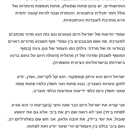
החדשותיים. יש בהם פחות שמאלץ, פחות תוספות מיותרות של
מלל חסר תכלית עיתונאית. הכותרת שבה להיות קטנה יחסית
והיא מחויבת לעובדות העיתונאיות.
עמודי הדעות של ישראל היום מגוונים וגם כזה הוא מדור מכתבים
למערכת. פה ושם מבצבצים בין עמודי סוף השבוע מדורים ראויים
(בוודאי זה של מרדכי גילת) כמו העמוד של גונן גינת (בסוף
המוסף לשבת) ומדורו של דן מרגלית (העולה היום על נחום ברנע
בישירותו ובישראליותו הציונית והשפויה).
ישראל היום הוא עיתון קומפקטי. הוא קל לקריאה, אמין, יודע
לתקן טעויות כשצריך, נגוע פחות ואני חשדן כלפיו פחות ממה
שאני חשדן כיום כלפי ידיעות אחרונות וכלפי מעריב.
אני קורא את ישראל היום כבר שנה וחצי (בקביעות כי הוא מגיע
לפתח ביתי) ואני לא רואה שם רק את ביבי אלא גם את יהושע
סובול, את יוסי ביילין, את זהבה גלאון. אני חש שם בפלורליזם רב.
ואם ביבי בולט בין העמודים הרי שאני יודע זאת לפחות.