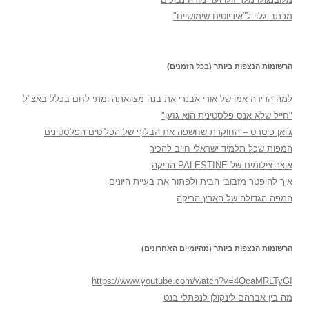
מכתב גלוי ל"אידיוטים שימושיים"
הרשומות הנצפות ביותר (בכל הזמנים)
למה הדירה אמו של אורי אבנרי את בנה מצוואתה ומתי לחם בכלל באצ"ל
"חייל שלא אנס פלסטינית הוא גזען"
ג'ואן פיטרס – החוקרת שחשפה את הבלוף של הפליטים הפלסטינים
המפות שכל תלמיד ישראלי חייב להכיר
אוצר צילומים של PALESTINE הריקה
איך להיפטר מזבובי הבית ולפתור את בעיית היונים
המפה הגדולה של הארץ הריקה
הרשומות הנצפות ביותר (מהיומיים האחרונים)
https://www.youtube.com/watch?v=4OcaMRLTyGI
מה בין אברהם לינקולן לנפתלי בנט