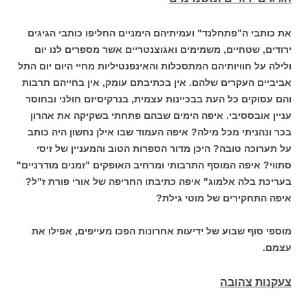
את כותבי ה"פתחלנד" ועמיתיהם הימניים החליפו כותבי הגיגים
ירודים, שטחיים, משמימים ואגוצנטריים אשר מספרים לנו יום
ולילה על חוויותיהם המתסכלות והאינפנטיליות מחיי היום יום התל
אביביים העקרים שלהם. אין בכתיבתם עומק, אין בחייהם תרבות
והם עסוקים כל העת בבכיינות עצמית, בנרקיסיזם חולני ובחוסר
עניין אובססיבי. איפה הימים שבהם פתחתי בשקיקה את אהרון
בכר ונהניתי מכל מילה? איפה העמוד שבו אילן נחשון היה כותב
על תערוכה טובה? היכן מדור הספרות הטוב והמעניין של זיסי
סתווי? איפה המוסף התרבותי ומרחיב האופקים "זמנים מודרניים"
בעריכת בלה אלמוג" איפה כתיבתו החריפה של אורי פורת ז"ל?
איפה התחקירים של מוטי גילת?
מוספי סוף שבוע של ידיעות אחרונות הפכו מעייפים, אפילו את
עצמם.
צעקנות צהובה