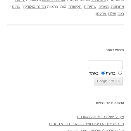
אחרונות
,
מעריב
,
שחיתות
,
תקשורת
וסומן בתגיות
מרינה סולודקין
,
עמוס
רגב
,
שלדון אדלסון
.
חיפוש באתר
ברשת
באתר
הרשומות הכי נצפות
איך לפעול נגד מדינה מטורפת
מי גרש את הבריטים ואיך היו החיים בימי המנדט
מלובנגולו מלך זולו ועד מורה נבוכים