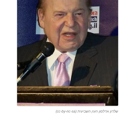
שלדון אדלסון העין השביעית (cc-by-nc-sa)