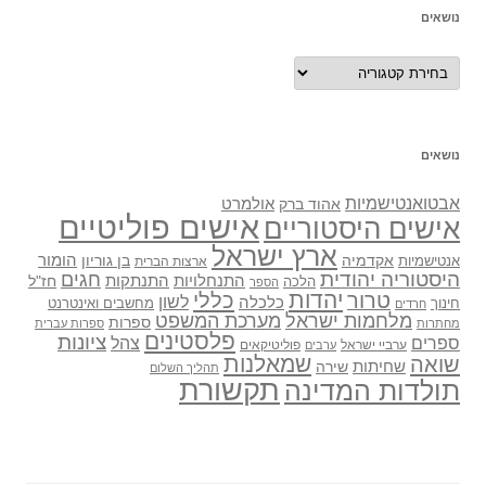
נושאים
נושאים
נושאים
אבטואנטישמיות
אולמרט
אהוד ברק
אישים פוליטיים
אישים היסטוריים
ארץ ישראל
אקדמיה
בן גוריון
הומור
אנטישמיות
ארצות הברית
היסטוריה יהודית
חגים
התנתקות
התנחלויות
חז"ל
הלכה
הספר
יהדות
כללי
טרור
לשון
כלכלה
מחשבים ואינטרנט
חינוך
חרדים
מלחמות ישראל
מערכת המשפט
ספרות
מחתרות
ספרות עברית
פלסטינים
ציונות
ספרים
צהל
ערביי ישראל
פוליטיקאים
ערבים
שואה
שמאלנות
שחיתות
שירה
תהליך השלום
תקשורת
תולדות המדינה