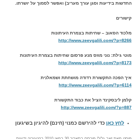
החדשות בידיעות וסגן עורך מעריב) ואפשר לסמוך על יושרתו.
קישורים
מלכוד הסאוב – שחיתות בצמרת העיתונות
http://www.zeevgalili.com/?p=8266
מוטי גילת: נוני מוזס מנע פרסום שחיתות בצמרת העיתונות
http://www.zeevgalili.com/?p=8173
איך הפכה התקשורת רדודה מושחתת ושמאלנית
http://www.zeevgalili.com/?p=6114
קלמן ליבסקינד הציל את כבוד התקשורת
http://www.zeevgalili.com/?p=887
לחץ כאן
כדי להירשם כ
מנוי (חינם) להיגיון בשיגעון
פוסט
מאת
זאב גלילי
פורסם בתאריך
30 במאי 2010
בקטגוריה
ידיעות