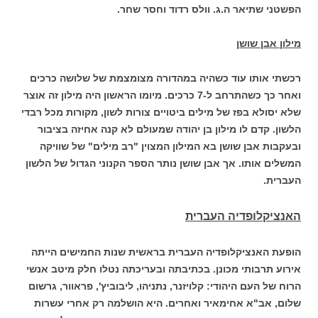
הפשטני שתיאר ה.ג. וולס רדוד וחסר שחר.
מילון אבן שושן
רכשתי אותו עוד כשהיה במהדורה מצומצמת של שלושה כרכים
ואחר כך כשהתרחב ל-7 כרכים. מיומו הראשון היה מילון זה אוצר
שלא יסולא בפז של מילים ביטויים צורות לשון, מקורות מכל רבדי
הלשון. קדם לו מילון בן יהודה שמעולם לא קנה אחיזה בציבור
ובעקבות אבן שושן בא המילון המצוין "רב מילים" של שוויקה
המשלים אותו. אך אבן שושן נותר הספר הקנוני הגדול של הלשון
העברית.
האנציקלופדיה העברית
הופעת האנציקלופדיה העברית בראשית שנות החמישים הייתה
אירוע תרבותי מכונן. בכתיבתה ובעריכתה נטלו חלק מיטב אנשי
הרוח של העם היהודי: קלויזנר, נתניהו, ליבוביץ', פראוור, גרשום
שלום, אב"א אחימאיר ואחרים. היא הושלמה רק אחרי עשרות