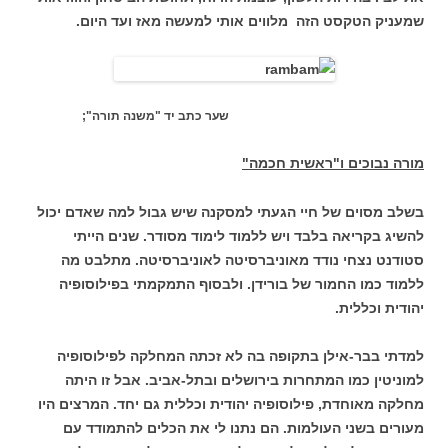
שמעניק הטקסט הזה מלווים אותי למעשה מאז ועד היום.
שער כתב יד "משנה תורה";
מורה נבוכים ו"ראשית חכמה"
בשלב מסוים של חיי הגעתי למסקנה שיש גבול למה שאדם יכול
להשיג בקריאה בלבד ויש ללמוד לימוד מסודר. שנים הייתי
סטודנט נצחי נודד מאוניברסיטה לאוניברסיטה. מתלבט מה
ללמוד כמו החמור של בורידן. ולבסוף התמקמתי בפילוסופיה
יהודית וכללית.
למדתי בבר-אילן בתקופה בה לא זכתה המחלקה לפילוסופיה
למוניטין כמו המתחרות בירושלים ובתל-אביב. אבל זו היתה
מחלקה מאוחדת, פילוסופיה יהודית וכללית גם יחד. המרצים היו
מעורים בשני העולמות. הם נתנו לי את הכלים להתמודד עם