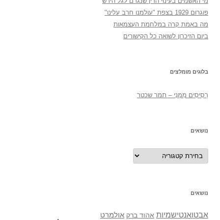
מי האשמים בעינוי הדין שנגרם לגל הירש
פוגרום 1929 בצפת "עולמנו חרב עלינו"
מה באמת קרה במלחמת העצמאות
ביום הזיכרון לשואה כל הקישורים
בלוגים מומלצים
רְסִיסִים מִמֶנִי – תמר שכטר
נושאים
נושאים
נושאים
אבטואנטישמיות
אולמרט
אהוד ברק