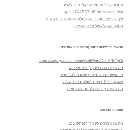
המפות שכל תלמיד ישראלי חייב להכיר
אוצר צילומים של PALESTINE הריקה
איך להיפטר מזבובי הבית ולפתור את בעיית היונים
המפה הגדולה של הארץ הריקה
הרשומות הנצפות ביותר (מהיומיים האחרונים)
https://www.youtube.com/watch?v=4OcaMRLTyGI
מה בין אברהם לינקולן לנפתלי בנט
מי האשמים בעינוי הדין שנגרם לגל הירש
פוגרום 1929 בצפת "עולמנו חרב עלינו"
מה באמת קרה במלחמת העצמאות
פוסטים אחרונים
מה בין אברהם לינקולן לנפתלי בנט