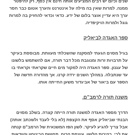
שנים וכיום יש רבים המציעים אותה חינם אין כסף, רק להיפטר
ממנה. למרות שאין בה מילה על אינטרנט והערך אטום כבר חסר
ערך היא עדיין אוצר בלום של ידע. כדאי וכדאי להחזיק בה למרות
גוגל ולמרות הויקיפדיה.
ספר האגדה לביאליק
בגיל מסוים הגעתי למסקנה שהשכלתי מעוותת. מבוססת בעיקר
על תרבויות זרות ומנוגבת מכל דבר תורה, אם להשתמש בלשונו
של עגנון. ספר האגדה היה למקור מים חיים שקראתי וקראתי בו
עד שנתבלה. במהלך השנים ירדה קרנו. אך מהדורה חדשה של
הספר עם ביאור של אביגדור משען החייתה אותו.
משנה תורה לרמב"ם.
הדרך מספר האגדה למשנה תורה הייתה קצרה. בשלב מסוים
הבנתי שביאליק אסף את הקצפת (לא בלי לעבד ולשכתב אותה)
אבל צריך להגיע לעיקר. לשון הפז המשנאית של הרמב"ם קנתה
את לבי. בהירות הלשון, עוצמת הרוח, תחושת הביטחון והוודאות