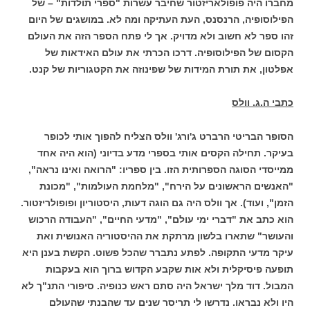
מחברו היה פופולאריזטור שחיבר עשרות "ספרי תולדות" – של
הפילוסופיה, הרנסנס, העת העתיקה ומה לא. במושגים של היום
זהו ספר לא חשוב ולא מדויק. אך לי פתח הספר הזה את העולם
הקסום של הפילוסופיה. דרכו הכרתי את עולם האידאות של
אפלטון, את תורת המידות של שפינוזה את הקטגוריות של קנט.
כתבי ה.ג. וולס
הסופר הבריטי הרברט ג'ורג' וולס הצליח להפוך אותי לכופר
בעיקר. תחילה הקסים אותי בספרי מדע בדיוני (הוא היה אחד
ממייסדי הסוגה הספרותית הזו. בין ספריו: "הרואה ואינו נראה",
"האנשים הראשונים על הירח", "מלחמת העולמות", "מכונת
הזמן", ועוד). אך וולס היה גם הוגה דעות, היסטוריון ופופולריזטור.
הוא כתב את "דברי ימי עולם", "מדעי החיים", "העבודה הרכוש
והעושר" שתארו בלשון מרתקת את ההיסטוריה האנושית ואת
עיקר מדעי התקופה. לפתע נתברר שהכל פשוט. הקשת בענן היא
תופעה פיסיקלית ולא אות שקבע הקדוש ברוך הוא בעקבות
המבול. דוד מלך ישראל היה סתם ראש כנופיה. סיפורי התנ"ך לא
היו ולא נבראו. נדרשו לי תריסר שנים עד שהבנתי שהעולם