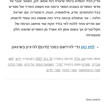
עדיין הכלי הנפלא ביותר שיצרה רוח אנוש. לכן, כשאני עובר על
מדפי הספרים בשבוע הספר ורואה את השפע האדיר של ספרים
בכל התחומים: מדע, פילוסופיה, הגות, היסטוריה, עם ישראל,
הלכה – אני מתמלא קינאה בדור הזה ששפע כזה עומד לרשותו.
אם אדרש מחר ללכת לאי בודד אקח עמי מחשב וערמה של
תקליטורים אך בשום אופן לא אפרד מן הספרים שהפכו חלק
מעצמיותי.
לחץ כאן
כדי להירשם כ
מנוי (חינם) להיגיון בשיגעון
פוסט
מאת
זאב גלילי
פורסם בתאריך
15 ביוני 2007
בקטגוריה
יידיש
,
לשון
עברית
,
ספרים
וסומן בתגיות
"חדר"
,
השפעת הספר על חיינו
,
ספרי הלכה
,
ספרי הרפתקאות
,
ספרי יהדות
,
ספרי ילדים
.
חיפוש באתר