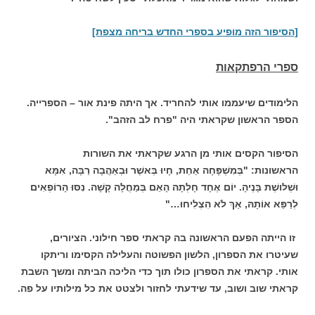
[הסיפור הזה מופיע בספרי החדש בריחה מצפת]
ספרי הרפתקאות
הלימודים שיעממו אותי להחריד. אך היתה פינת אור – הספרייה.
הספר הראשון שקראתי היה "פרח לב הזהב".
הסיפור הקסים אותי מן הרגע שקראתי את השורות
הראשונות:
"בְּמִשְׁפָּחָה אַחַת, חָיוּ בְּאשֶׁר וּבְאַהֲבָה רַבָּה, אִמָּא
וּשְׁלושֶׁת בָּנֶיהָ.
יוֹם אֶחָד חָלְתָה הָאֵם בְּמַחֲלָה קָשָׁה. נִסּוּ הָרוֹפְאִים
לְרַפֵּא אוֹתָהּ, אַךְ לֹא הִצְלִיחוּ…"
זו הייתה הפעם הראשונה בה קראתי ספר חילוני. הציורים,
שעיטרו את הספרון, הלשון הפשוטה והעלילה הקסימו וריתקו
אותי. קראתי את הספרון כולו תוך כדי הליכה הביתה ומשך השבת
קראתי שוב ושוב, עד שידעתי לחזור ולצטט את כל מילותיו על פה.