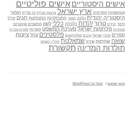
אישים פוליטיים
אישים היסטוריים
ארץ ישראל
אקדמיה
בן גוריון
הומור
אנטישמיות
ארצות הברית
היסטוריה יהודית
חגים
התנתקות
התנחלויות
חז"ל
הלכה
הספר
יהדות
כללי
טרור
לשון
כלכלה
מחשבים ואינטרנט
חינוך
חרדים
מלחמות ישראל
מערכת המשפט
ספרות
מחתרות
ספרות עברית
פלסטינים
ציונות
ספרים
צהל
ערביי ישראל
פוליטיקאים
ערבים
שואה
שמאלנות
שחיתות
שירה
תהליך השלום
תקשורת
תולדות המדינה
תנאי שימוש
פועל על WordPress