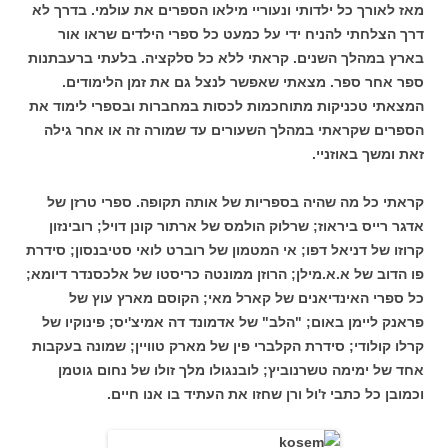
מאז לאורך כל ילדותי ונעוריי מילאו הספרים את עולמי.
בדרך לא
דרך הצלחתי להניח ידי על כמעט כל ספרי הילדים שראו אור
בארץ במהלך השנים. קראתי ללא כל סלקציה. בלעתי ברעבתנות
ספר אחר ספר. מצאתי שאפשר לנצל גם את זמן הלימודים.
המצאתי טכניקות מתוחכמות לכסות במחברות ובספרי לימוד את
הספרים שקראתי במהלך השעורים עד שמורה זה או אחר גילה
זאת ומשך באוזניי.
קראתי כל מה שהיה בספריות של אותה תקופה. ספרי טרזן של
אדגר רייס ביראוז; שרלוק הולמס של ארתור קונן דויל; רובינזון
קרוזו של דניאל דפו; אי המטמון של רוברט לואי סטיבנסון; סידרת
פו הדוב של א.א.מילן; הרוזן ממונטה כריסטו של אלכסנדר דיומא;
כל ספרי האינדיאנים של קארל מאי; הקוסם מארץ עוץ של
פראנק ליימן באום; "הלב" של אדמונד דה אמיצ'יס; פינוקיו של
קרלו קולודי; סידרת הקלברי פין של מארק טוויין; שמונה בעקבות
אחד של ימימה טשרנוביץ; לובנגולו מלך זולו של נחום גוטמן
וכמובן כל כתבי ז'ול ורן שחזו את העתיד בו אנו חיים.