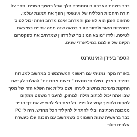
כבר בשנות הארבעים ומספרם הלך וגדל במשך השנים. ספר על
תורת היחסות הכללית של אינשטיין הפך את תמונת עולמי.
פתאום הזמן הוא לא זמן והמרחב איננו מרחב ואתה יכול לטוס
במהירות האור ולחזור צעיר במאה שנה ממה שהיית כשיצאת
לטיסה. ולידו "מוצא המינים" של דרווין שמרחיב את ספקטרום
הקיום של עולמנו במיליארדי שנים.
הספר בעידן האינטרנט
באורח מקרי נמניתי עם ראשוני המשתמשים במחשב למטרות
כתיבה בארץ. נשלחתי מטעם "ידיעות אחרונות" להולנד לקראת
התקנת מערכת מחשוב לעיתון ושם גילית את הפלא הזה של מסך
שבו אתה יכול לכתוב מילה ולמחוק, להעביר משפט ממקום
למקום ולהפוך קטע על פניו. כל זאת בלי להוציא את דף הנייר
ממכונת הכתיבה ובלי להתחיל להקליד הכל מחדש. היה לי PC
כבר בראשית שנות השמונים כשמחשב עם תוכנה עלו כעשרת
אלפים דולר.