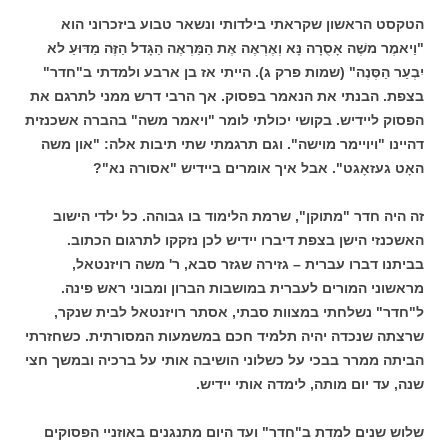
הטקסט הראשון שקראתי בילדותי ונשאר טבוע ביזכרוני הוא
"וַיאמֶר משֶׁה אָסֻרָה נָּא וְאֶרְאֶה אֶת הַמַּרְאֶה הַגָּדל הַזֶּה מַדּוּעַ לא
יִבְעַר הַסְּנֶה" (שמות פרק ג). הייתי אז בן ארבע ולמדתי ב"חדר"
בצפת. הבנתי את הנאמר בפסוק. אך הרבי דרש ממני לתרגם את
הפסוק ליידיש. בקושי יכולתי לומר "ויאמר משה" בהברה אשכנזית
דהיינו "ויויימר מוישה". וגם תרגמתי שתי תיבות אלה: "און משה
האָט געזאָגט". אבל איך אומרים ביידיש "אסורה נא"?
זה היה חדר "מתוקן", שרמת הלימוד בו גבוהה. כל ילדי הישוב
האשכנזי הישן בצפת דיברו יידיש לכן נזקקו לתרגום הכתוב.
בביתנו דברו עברית – גזירה שגזר סבא, ר' משה רויזנטאל,
מראשוני המורים לעברית במושבות הברון ומבוני ראש פינה.
ל"חדר" נשלחתי במצוות סבתי, אסתר רויזנטאל לבית שנקר,
שרצתה שנכדה יהיה תלמיד חכם במשמעות המסורתית. כשחזרתי
הביתה ממרר בבכי על כשלוני הושיבה אותי על ברכיה ובמשך חצי
שנה, עד יום מותה, לימדה אותי יידיש.
שלוש שנים למדת ב"חדר" ועד היום מתנגנים באוזניי הפסוקים