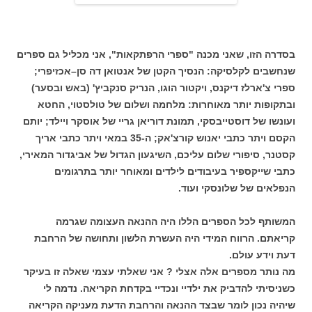
בסדרה הזו, שאני מכנה "ספרי הרפתקאות", אני מכליל גם ספרים
שנחשבים לקלסיקה: הנסיך הקטן של אנטואן דה סן–אכזיפרי;
ספרי צ'ארלז דיקנס, ויקטור הוגו, הנריק סנקביץ' (באש ובסער)
ובתקופות יותר מאוחרות: מלחמה ושלום של טולסטוי, החטא
ועונשו של דוסטייבסקי, תמונת דוריאן גריי של אוסקר ויילד; יותם
הקסם ויתר כתבי יאנוש קורצ'אק; ה-35 במאי ויתר כתבי אריך
קסטנר, סיפורי שלום עליכם, השיגעון הגדול של אביגדור המאירי,
כתבי שייקספיר בעיבודים לילדים ומאוחר יותר בתרגומים
הנפלאים של שלונסקי ועוד.
המשותף לכל הספרים הללו היה ההנאה העצומה שגרמה
קריאתם. הרווח המידי היה העשרת הלשון ותחושה של הרחבת
דעת וידע עולם.
מה נותר מספרים אלה אצלי ? אני שאלתי עצמי שאלה זו בעיקר
כשניסיתי להדביק את ילדיי ונכדיי בקדחת הקריאה. נדמה לי
שיהיה נכון לומר שבצד ההנאה והרחבת הדעת מעניקה הקריאה