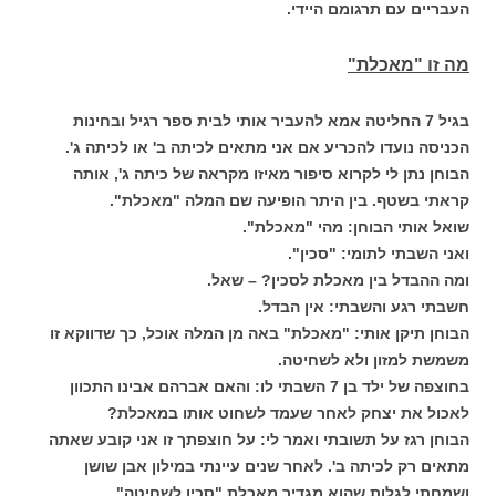
העבריים עם תרגומם היידי.
מה זו "מאכלת"
בגיל 7 החליטה אמא להעביר אותי לבית ספר רגיל ובחינות
הכניסה נועדו להכריע אם אני מתאים לכיתה ב' או לכיתה ג'.
הבוחן נתן לי לקרוא סיפור מאיזו מקראה של כיתה ג', אותה
קראתי בשטף. בין היתר הופיעה שם המלה "מאכלת".
שואל אותי הבוחן: מהי "מאכלת".
ואני השבתי לתומי: "סכין".
ומה ההבדל בין מאכלת לסכין? – שאל.
חשבתי רגע והשבתי: אין הבדל.
הבוחן תיקן אותי: "מאכלת" באה מן המלה אוכל, כך שדווקא זו
משמשת למזון ולא לשחיטה.
בחוצפה של ילד בן 7 השבתי לו: והאם אברהם אבינו התכוון
לאכול את יצחק לאחר שעמד לשחוט אותו במאכלת?
הבוחן רגז על תשובתי ואמר לי: על חוצפתך זו אני קובע שאתה
מתאים רק לכיתה ב'.
לאחר שנים עיינתי במילון אבן שושן
ושמחתי לגלות שהוא מגדיר מאכלת "סכין לשחיטה".