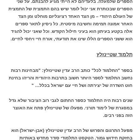
הספרים שלמעלה. בלעדיהם לא הייתי מגיע להבנתם. על שני
הספרים שבכותרת אני יכול לומר שיש בהם התמצית של התמצית
של העולם היהודי – מן הצד האחד רציונליזם מוחלט ומן הצד
האחר אמונה תמימה וחשיבה מיסטית. כל ניסיון לתאר ספרים
אלה בקטע בעיתון הוא בעיני חילול הקודש. וכל שאני יכול להגיד
הוא ששני הספרים הללו שינו את תודעתי, אורח חיי ויחסי לחיים.
תלמוד שטיינזלץ
בספר "התלמוד לכל" כותב הרב עדין שטיינזלץ: "מבחינות רבות
נחשב התלמוד לספר היותר חשוב בתרבות היהודית והריהו בחינת
חוט השדרה של יצירתה ושל חיי עם ישראל בכלל… "
שנים רבות היה התלמוד כספר החתום לגבי רוב הציבור שלא גדל
במסגרת של לימוד תורני. מפעלו של שטיינזלץ פתח את האוצר
הזה בפני רבים.
מפעל התרגום והפרוש של הרב עדין שטיינזלץ (אבן-ישראל) הוא
בחזקת חידוש גמור. הטקסט התלמודי סודר מחדש באותיות