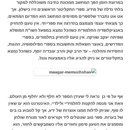
במרוצת הזמן הפך המחשב ממכונת כתיבה משוכללת למקור
בלתי נדלה של מידע. ספרי התקליטור הראשונים היו כישלון. אך
אט אט נתברר שלספרים מסוימים המחשב הוא המדיום המתאים.
כך מצאתי עצמי מצמצם בהדרגה את ספרייתי. אין טעם להחזיק
באנציקלופדיה התלמודית כשהכל נמצא במפעל השו"ת המופלא
שפיתח יעקב שוויקה. אין טעם להחזיק בתלמודים, בספרי
המדרשים, באוצר השאלות והתשובות בספרי הפילוסופיה, ההגות,
החסידות וההלכה – עד הרב קוק והרב עובדיה יוסף, כשהכל נמצא
בתקליטורים או ניתן להגיע אליו באמצעות גוגל.
אף על פי כן נראה לי שעידן הספר לא חלף ולא יחלוף מן העולם.
וזאת אני מנסה להקנות לתלמידיי ולילדיי. האינטרנט הוא ים שאין
לו סוף, שניתן לדלות ממנו אוצרות של ידע, אך קל לטבוע בו בים
של בערות. ספר טוב שנוטלים ליד וקוראים לאור מנורת שולחן
ומסמנים את הטעון סימון וחוזרים אליו כשמבקשים לחזור, הוא