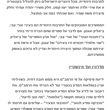
לתרבות היהודית. מכל היוצרים הישראלים ניתן להכליל בקטגוריה
זו את שירי זלדה ואיתמר יעוז קסט, חלק משירי יהודה עמיחי וחלק
מיצירת משה שמיר. ואם שכחתי כמה אני מתנצל.
הממשיכים המובהקים של התרבות היהודית הם בעיניי אורי צבי,
ביאליק ועגנון. אם לדבר על ספרים שהם הכרח הייתי בוחר
ב"רחובות הנהר" של אורי צבי, "מול ארון הספרים" של ביאליק
ו"שני תלמידי חכמים היו בעירנו" של עגנון. אבל זו טיפה מים
יצירתם שכולה המשך היצירה היהודית ועדיין לא נראים באופק
ממשיכיהם.
מדרווין ועד אינשטיין
ידיעת פיסיקה על פי הרמב"ם היא ממש חובה דתית. כשגיליתי
עניין בנפלאות המדע בנעוריי עוד לא הכרתי את הרמב"ם. את
רעבוני אז לידע על עולם המדע השבעתי בכתבי עת מצוינים
לילדים שהיו באותה תקופה ("אלומות", "מה טוב לדעת",
"טכניקה ומדע לנוער", "הטכנאי הצעיר" – שלימים גם תרמתי לו
מפרי עטי). ספרים המסבירים את המדע באורח פופולרי הופיעו