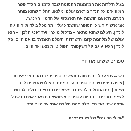
בגיל הילדות את המיומנות הקסומה שבה סימנים חסרי פשר
המופיעים על הנייר בוראים עולם ומלואו. תהליך שהוא מותר
האדם. היא גם חושפת את האינסוף של הדמיון האנושי.
אני אישית חש כי הסופר שהשפיע עלי יותר מכל בילדותי היה ג'ק
לונדון. העולם שהוא מתאר – מ"קול מיער" ועד "פנג הלבן" – הוא
עולם של מלחמת קיום והישרדות. העולם האמיתי בו אנו חיים. ג'ק
לונדון השפיע גם על השקפותיי הפוליטיות מאז ועד היום.
ספרים ששינו את חיי
כשהגעתי לגיל בר מצווה התעשרה ספרייתי בכמה ספרי איכות.
[איפה הימים שבהם ספרים היו המתנה האולטימטיבית לבר
מצווה]. גם התחלתי להשתכר משעורים פרטיים ויכולתי לרכוש
לעצמי ספרים. בחנויות לספרים משומשים מצאתי אוצרות שבלי
גוזמה שינו את חיי. חלק מהם מלווים אותי עד היום הזה..
"גדולי ההוגים" של ויל דיוראנט