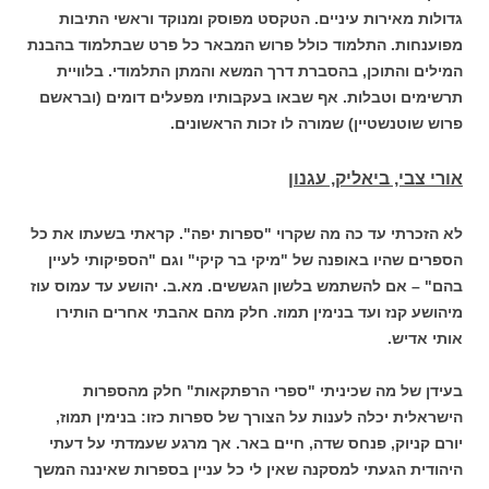
גדולות מאירות עיניים. הטקסט מפוסק ומנוקד וראשי התיבות
מפוענחות. התלמוד כולל פרוש המבאר כל פרט שבתלמוד בהבנת
המילים והתוכן, בהסברת דרך המשא והמתן התלמודי. בלוויית
תרשימים וטבלות. אף שבאו בעקבותיו מפעלים דומים (ובראשם
פרוש שוטנשטיין) שמורה לו זכות הראשונים.
אורי צבי, ביאליק, עגנון
לא הזכרתי עד כה מה שקרוי "ספרות יפה". קראתי בשעתו את כל
הספרים שהיו באופנה של "מיקי בר קיקי" וגם "הספיקותי לעיין
בהם" – אם להשתמש בלשון הגששים. מא.ב. יהושע עד עמוס עוז
מיהושע קנז ועד בנימין תמוז. חלק מהם אהבתי אחרים הותירו
אותי אדיש.
בעידן של מה שכיניתי "ספרי הרפתקאות" חלק מהספרות
הישראלית יכלה לענות על הצורך של ספרות כזו: בנימין תמוז,
יורם קניוק, פנחס שדה, חיים באר. אך מרגע שעמדתי על דעתי
היהודית הגעתי למסקנה שאין לי כל עניין בספרות שאיננה המשך