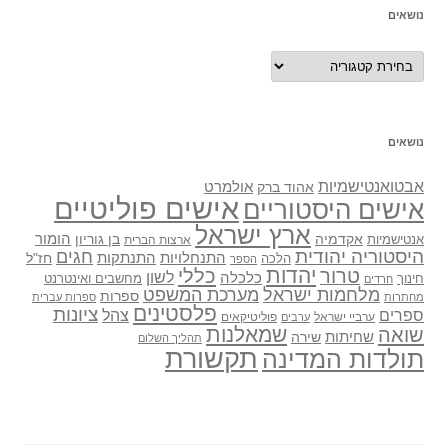
נושאים
נושאים
נושאים
אבטואנטישמיות
אולמרט
אהוד ברק
אישים פוליטיים
אישים היסטוריים
ארץ ישראל
אקדמיה
בן גוריון
הומור
אנטישמיות
ארצות הברית
היסטוריה יהודית
חגים
התנתקות
התנחלויות
חז"ל
הלכה
הספר
יהדות
כללי
טרור
לשון
כלכלה
מחשבים ואינטרנט
חינוך
חרדים
מלחמות ישראל
מערכת המשפט
ספרות
מחתרות
ספרות עברית
פלסטינים
ציונות
ספרים
צהל
ערביי ישראל
פוליטיקאים
ערבים
שואה
שמאלנות
שחיתות
שירה
תהליך השלום
תקשורת
תולדות המדינה