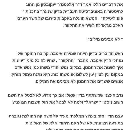
את הדברים הללו אמר ד"ר אלכסנדר יעקובסון מן החוג
להיסטוריה באוניברסיטה העברית בדיון שנערך בתכנית "
פופוליטיקה" . הנושא הועלה בעקבות סירובו של השר הערבי
ראלב מג'אדלה לשיר את התקווה.
" לא מבינים מילים"
ראש הדוברים בדיון הייתה שמירה אימבר, קרובה רחוקה של
נפתלי הרץ אימבר, מחבר "התקווה" , שהיו לה כל מיני רעיונות
איך לשנות את ההמנון. במקום נפש יהודי משהו כמו נפש אדם
במקום עין לציון עין לשלום או משהו כזה. היא נתנה נימוק מוחץ:
אנשים ששרים את ההמנון לא מבינים את המילים.
נדב העצני שהשתתף בדיון שאל: אם כך מדוע לא לבטל את השם
השוביניסטי " ישראל" ולמה לא לבטל את חוק השבות הגזעני?
עצם הדיון הזה בערוץ ממלכתי מעיד על השחיקה ההולכת וגוברת
בתודעה הציונית. לא של העם היהודי אלא של האליטות
התקשורתיות המכתיבות את סדר היום שלנו.