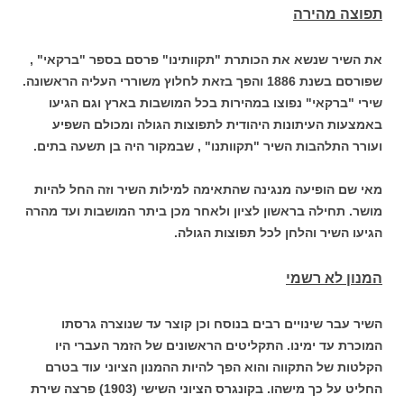
תפוצה מהירה
את השיר שנשא את הכותרת "תקוותינו" פרסם בספר "ברקאי" ,
שפורסם בשנת 1886 והפך בזאת לחלוץ משוררי העליה הראשונה.
שירי "ברקאי" נפוצו במהירות בכל המושבות בארץ וגם הגיעו
באמצעות העיתונות היהודית לתפוצות הגולה ומכולם השפיע
ועורר התלהבות השיר "תקוותנו" , שבמקור היה בן תשעה בתים.
מאי שם הופיעה מנגינה שהתאימה למילות השיר וזה החל להיות
מושר. תחילה בראשון לציון ולאחר מכן ביתר המושבות ועד מהרה
הגיעו השיר והלחן לכל תפוצות הגולה.
המנון לא רשמי
השיר עבר שינויים רבים בנוסח וכן קוצר עד שנוצרה גרסתו
המוכרת עד ימינו. התקליטים הראשונים של הזמר העברי היו
הקלטות של התקווה והוא הפך להיות ההמנון הציוני עוד בטרם
החליט על כך מישהו. בקונגרס הציוני השישי (1903) פרצה שירת