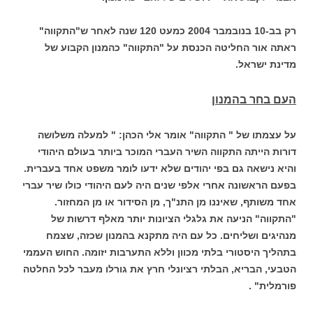
רק בב-10 בנובמבר 2004 כמעט 120 שנה לאחר ש"התקווה"
ראתה אור החליטה הכנסת על "התקווה" כהמנון הקבוע של
מדינת ישראל.
העם בחר בהמנון
על עצמתו של " התקווה" אומר אלי הכהן: " למעלה משלושה
דורות הייתה התקווה השיר העברי המוכר ביותר בעולם היהודי
והיא נישאה גם בפי יהודים שלא ידעו לומר משפט אחד בעברית.
בפעם הראשונה אחרי אלפי שנים היה לעם היהודי כולו שיר עברי
אחד משותף, שאיננו מן התנ"ך, מן הסידור או מן המחזור.
"התקווה" הניעה את גלגלי הציונות יותר מאלף דרשות של
מנהיגים ושליחים. כל עם היה מתקנא בהמנון שכזה, שצמח
בתהליך היסטורי בלתי מכוון וללא התערבות יזומה. החוש העממי
הטבעי, הבריא, הבלתי רציונלי חרץ את גורלו מעבר לכל החלטה
פורמלית" .