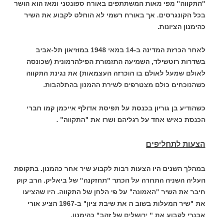
"התקווה" מפי מאות המשתתפים באורח ספונטני ומאז הוא הושר
בכל הקונגרסים. אך באורח רשמי לא הוחלט לקבוע את השיר
כהימנון הציונות.
לאחר הכרזת המדינה ב-14 במאי 1948 במוזיאון תל-אביב
בשדרות רוטשילד, השמיעה התזמורת הפילהרמונית (שכונסה
לאולם שמעל לאולם בו הוכרזה העצמאות) את נגינת התקווה
כשהנוכחים כולם מצטרפים לשירת ההמנון בהתלהבות.
כשהודיע בן גוריון בכנסת על תפיסת אדולף אייכמן קמו חברי
הכנסת כאיש אחד על רגליהם ושרו את "התקווה" .
הצעות לתחליפים
במהלך השנים היו הצעות רבות לקבוע שיר אחר כהמנון. בתקופת
העליה השניה התחרה על הכתר "תחזקנה" של ביאליק. הרב קוק
חיבר את השיר "האמונה" על פי הלחן של התקווה. היו שהציעו
את "שיר המעלות בשוב ה את שיבת ציון" ב-1967 הציע אורי
אבנרי לקבוע את " ירושלים של זהב" כהימנון.