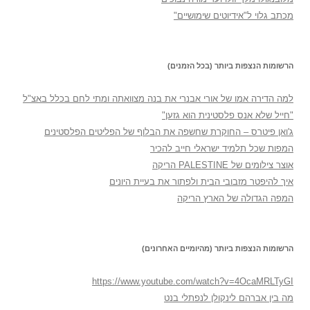
מכתב גלוי ל"אידיוטים שימושיים"
הרשומות הנצפות ביותר (בכל הזמנים)
למה הדירה אמו של אורי אבנרי את בנה מצוואתה ומתי לחם בכלל באצ"ל
"חייל שלא אנס פלסטינית הוא גזען"
ג'ואן פיטרס – החוקרת שחשפה את הבלוף של הפליטים הפלסטינים
המפות שכל תלמיד ישראלי חייב להכיר
אוצר צילומים של PALESTINE הריקה
איך להיפטר מזבובי הבית ולפתור את בעיית היונים
המפה הגדולה של הארץ הריקה
הרשומות הנצפות ביותר (מהיומיים האחרונים)
https://www.youtube.com/watch?v=4OcaMRLTyGI
מה בין אברהם לינקולן לנפתלי בנט