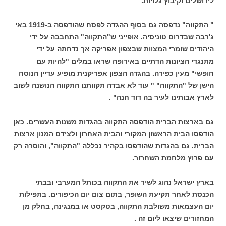
לירושלים וקיבוץ גלויות.
" התקווה" נדפסה גם בסוף ההגדה לפסח שהודפסה ב-1919 באי
ג'רבה שבדרום טוניסיה. אופייני ש"התקווה" התחבבה על ידי
היהודים שומרי המצוות שבצפון אפריקה אך נדחתה על ידי
מתנגדי הציונות הדתיים באירופה שראו במלים "להיות עם
חופשי" מעין כפירה. בהגדה הצפון אפריקנית מופיע עדיין הנוסח
הישן של "התקווה" " עוד לא אבדה תקוותנו התקווה הנושנה לשוב
לארץ אבותינו לעיר בה דוד חנה" .
גם בארצות הברית הודפסה התקווה בהגדות משנות העשרים. כאן
הודפסו הבית הראשון המקורי והבית האחרון ולצידם המנון ארצות
הברית. גם בהגדות שהודפסו בקהיר נכללה "התקווה", והוסרה רק
עם פרוץ מלחמת השחרור.
בארץ ישראל נהוג לשיר את התקווה בכותל המערבי ובבתי
הכנסת לאחר תקיעת השופר, בתום צום יום הכיפורים. בתפילות
יום העצמאות משולבת התקווה, בטקסט או במנגינה, בחלק מן
המחזורים שיצאו ליום זה .