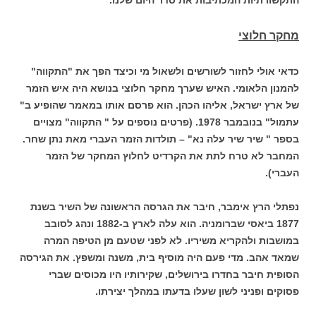
מחקר חלוצי
כדאי אולי לחזור לשורשים ולשאול מי וכיצד הפך את "התקווה"
להמנון הלאומי. האיש שערך מחקר חלוצי בנושא היה איש הזמר
של ארץ ישראל, אליהו הכהן. הוא פרסם אותו במאמר שהופיע ב"
עתמול" בנובמבר 1978. (פרטים נוספים על " התקווה" מצויים
בספר " שיר שיר עלה נא" – תולדות הזמר העברי מאת נתן שחר.
המחבר לא טרח לתת את הקרדיט לחלוץ המחקר של הזמר
העברי).
נפתלי הרץ אימבר, חיבר את הגרסה הראשונה של השיר בשנת
1877 ביאסי שברומניה. הוא עלה לארץ ב-1882 ונהג לסובב
במושבות ולהקריא משיריו. לא לפני שטעם מן הטיפה המרה
שמאד אהב. מדי פעם היה מוסיף בית, משנה ומשפץ. את הגירסה
הסופית חיבר בחדרו בירושלים, שקירותיו היו מכוסים שברי
פסוקים ופניני לשון שעלו בדעתו במהלך יצירתו.