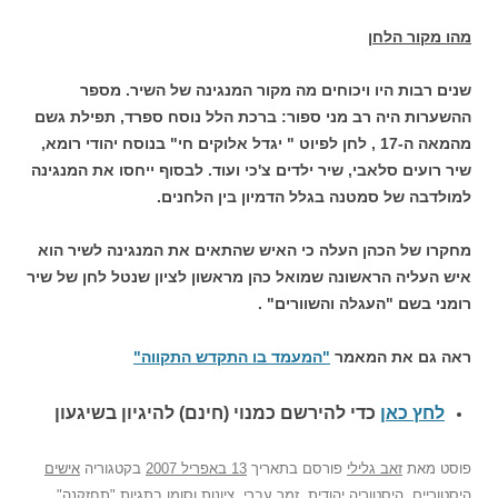
מהו מקור הלחן
שנים רבות היו ויכוחים מה מקור המנגינה של השיר. מספר
ההשערות היה רב מני ספור: ברכת הלל נוסח ספרד, תפילת גשם
מהמאה ה-17 , לחן לפיוט " יגדל אלוקים חי" בנוסח יהודי רומא,
שיר רועים סלאבי, שיר ילדים צ'כי ועוד. לבסוף ייחסו את המנגינה
למולדבה של סמטנה בגלל הדמיון בין הלחנים.
מחקרו של הכהן העלה כי האיש שהתאים את המנגינה לשיר הוא
איש העליה הראשונה שמואל כהן מראשון לציון שנטל לחן של שיר
רומני בשם "העגלה והשוורים" .
ראה גם את המאמר
"המעמד בו התקדש התקווה"
לחץ כאן
כדי להירשם כ
מנוי (חינם) להיגיון בשיגעון
פוסט
מאת
זאב גלילי
פורסם בתאריך
13 באפריל 2007
בקטגוריה
אישים
היסטוריים
,
היסטוריה יהודית
,
זמר עברי
,
ציונות
וסומן בתגיות
"תחזקנה"
,