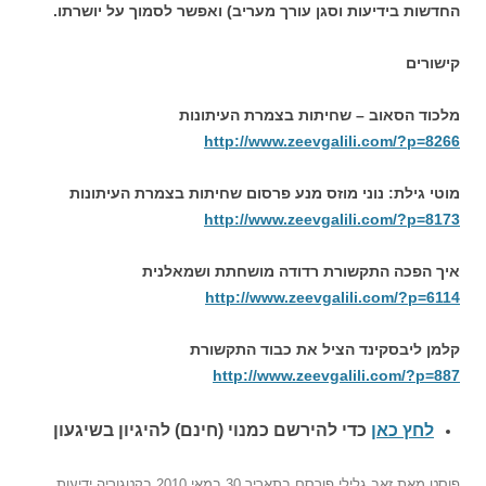
החדשות בידיעות וסגן עורך מעריב) ואפשר לסמוך על יושרתו.
קישורים
מלכוד הסאוב – שחיתות בצמרת העיתונות
http://www.zeevgalili.com/?p=8266
מוטי גילת: נוני מוזס מנע פרסום שחיתות בצמרת העיתונות
http://www.zeevgalili.com/?p=8173
איך הפכה התקשורת רדודה מושחתת ושמאלנית
http://www.zeevgalili.com/?p=6114
קלמן ליבסקינד הציל את כבוד התקשורת
http://www.zeevgalili.com/?p=887
לחץ כאן
כדי להירשם כ
מנוי (חינם) להיגיון בשיגעון
פוסט
מאת
זאב גלילי
פורסם בתאריך
30 במאי 2010
בקטגוריה
ידיעות