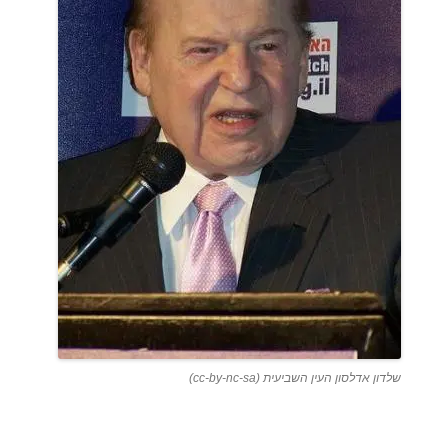
שלדון אדלסון העין השביעית (cc-by-nc-sa)