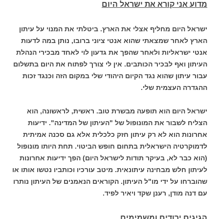
מדוע אני קורא את ישראל היום
ישראל היום מחליף אצלי את הארץ. ביטלתי את המנוי על עיתון
הארץ לאחר שמצאתי שהוא אנטי ציוני ברובו, נותן במה לדעות
אנטי ישראליות ולאחר שהפך את גדעון לוי לאחד מבכירי הנהלת
העיתון ואף לבכיר הכותבים. אין לי צורך לפתוח את היום בתשלום
עבור עיתון שהוא נגד הקיום היהודי שלי במקום הזה וכנגד זכות
ההגדרה העצמית שלי.
ישראל היום הוא תופעה מבשרת טוב. ראשית, לראשונה, הוא
הצליח לשבור את המונופול של "העיתון של המדינה". ידיעות
אחרונות הוא לא רק עיתון חזק כלכלית אלא גם סכנה אמיתית
לדמוקרטיה הישראלית בתחום חופש הביטוי. תחת היותו מונופול
(הוא כבר לא, בעיקר תודות לישראל היום) הפך ידיעות אחרונות
לעיתון חלש מבחינה עיתונאית. מיטב עורכיו וכותביו נטשו אותו או
שהוברחו על ידי מו"ל העיתון. הקוראים הנאמנים של העיתון נותרו
עם דנה מודן, רענן שקד ויאיר לפיד.
הגיגים ירודים ומשמימים