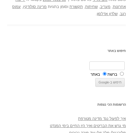
אחרונות
,
מעריב
,
שחיתות
,
תקשורת
וסומן בתגיות
מרינה סולודקין
,
עמוס
רגב
,
שלדון אדלסון
.
חיפוש באתר
ברשת
באתר
הרשומות הכי נצפות
איך לפעול נגד מדינה מטורפת
מי גרש את הבריטים ואיך היו החיים בימי המנדט
מלובנגולו מלך זולו ועד מורה נבוכים