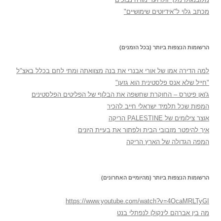
מכתב גלוי ל"אידיוטים שימושיים"
הרשומות הנצפות ביותר (בכל הזמנים)
למה הדירה אמו של אורי אבנרי את בנה מצוואתה ומתי לחם בכלל באצ"ל
"חייל שלא אנס פלסטינית הוא גזען"
ג'ואן פיטרס – החוקרת שחשפה את הבלוף של הפליטים הפלסטינים
המפות שכל תלמיד ישראלי חייב להכיר
אוצר צילומים של PALESTINE הריקה
איך להיפטר מזבובי הבית ולפתור את בעיית היונים
המפה הגדולה של הארץ הריקה
הרשומות הנצפות ביותר (מהיומיים האחרונים)
https://www.youtube.com/watch?v=4OcaMRLTyGI
מה בין אברהם לינקולן לנפתלי בנט