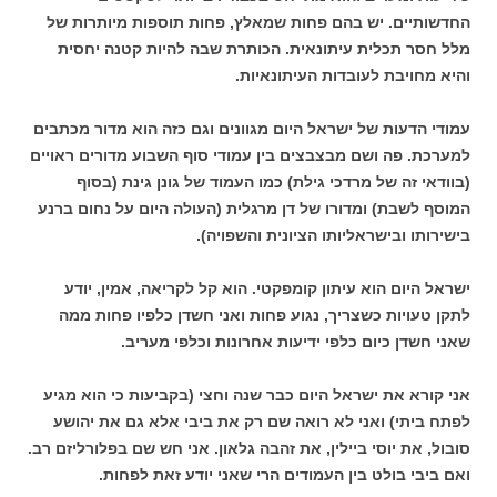
החדשותיים. יש בהם פחות שמאלץ, פחות תוספות מיותרות של
מלל חסר תכלית עיתונאית. הכותרת שבה להיות קטנה יחסית
והיא מחויבת לעובדות העיתונאיות.
עמודי הדעות של ישראל היום מגוונים וגם כזה הוא מדור מכתבים
למערכת. פה ושם מבצבצים בין עמודי סוף השבוע מדורים ראויים
(בוודאי זה של מרדכי גילת) כמו העמוד של גונן גינת (בסוף
המוסף לשבת) ומדורו של דן מרגלית (העולה היום על נחום ברנע
בישירותו ובישראליותו הציונית והשפויה).
ישראל היום הוא עיתון קומפקטי. הוא קל לקריאה, אמין, יודע
לתקן טעויות כשצריך, נגוע פחות ואני חשדן כלפיו פחות ממה
שאני חשדן כיום כלפי ידיעות אחרונות וכלפי מעריב.
אני קורא את ישראל היום כבר שנה וחצי (בקביעות כי הוא מגיע
לפתח ביתי) ואני לא רואה שם רק את ביבי אלא גם את יהושע
סובול, את יוסי ביילין, את זהבה גלאון. אני חש שם בפלורליזם רב.
ואם ביבי בולט בין העמודים הרי שאני יודע זאת לפחות.