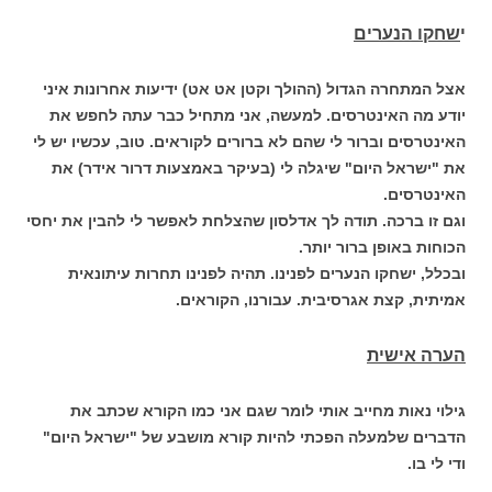
י
שחקו הנערים
אצל המתחרה הגדול (ההולך וקטן אט אט) ידיעות אחרונות איני
יודע מה האינטרסים. למעשה, אני מתחיל כבר עתה לחפש את
האינטרסים וברור לי שהם לא ברורים לקוראים. טוב, עכשיו יש לי
את "ישראל היום" שיגלה לי (בעיקר באמצעות דרור אידר) את
האינטרסים.
וגם זו ברכה. תודה לך אדלסון שהצלחת לאפשר לי להבין את יחסי
הכוחות באופן ברור יותר.
ובכלל, ישחקו הנערים לפנינו. תהיה לפנינו תחרות עיתונאית
אמיתית, קצת אגרסיבית. עבורנו, הקוראים.
הערה אישית
גילוי נאות מחייב אותי לומר שגם אני כמו הקורא שכתב את
הדברים שלמעלה הפכתי להיות קורא מושבע של "ישראל היום"
ודי לי בו.