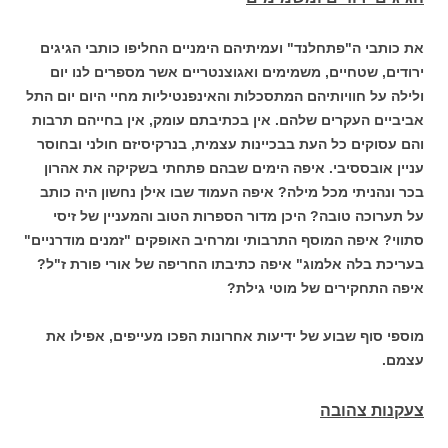
את כותבי ה"פתחלנד" ועמיתיהם הימניים החליפו כותבי הגיגים
ירודים, שטחיים, משמימים ואגוצנטריים אשר מספרים לנו יום
ולילה על חוויותיהם המתסכלות והאינפנטיליות מחיי היום יום התל
אביביים העקרים שלהם. אין בכתיבתם עומק, אין בחייהם תרבות
והם עסוקים כל העת בבכיינות עצמית, בנרקיסיזם חולני ובחוסר
עניין אובססיבי. איפה הימים שבהם פתחתי בשקיקה את אהרון
בכר ונהניתי מכל מילה? איפה העמוד שבו אילן נחשון היה כותב
על תערוכה טובה? היכן מדור הספרות הטוב והמעניין של זיסי
סתווי? איפה המוסף התרבותי ומרחיב האופקים "זמנים מודרניים"
בעריכת בלה אלמוג" איפה כתיבתו החריפה של אורי פורת ז"ל?
איפה התחקירים של מוטי גילת?
מוספי סוף שבוע של ידיעות אחרונות הפכו מעייפים, אפילו את
עצמם.
צעקנות צהובה