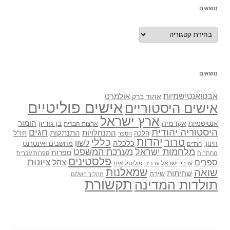
נושאים
נושאים
נושאים
אבטואנטישמיות
אולמרט
אהוד ברק
אישים פוליטיים
אישים היסטוריים
ארץ ישראל
אקדמיה
בן גוריון
הומור
אנטישמיות
ארצות הברית
היסטוריה יהודית
חגים
התנתקות
התנחלויות
חז"ל
הלכה
הספר
יהדות
כללי
טרור
לשון
כלכלה
מחשבים ואינטרנט
חינוך
חרדים
מלחמות ישראל
מערכת המשפט
ספרות
מחתרות
ספרות עברית
פלסטינים
ציונות
ספרים
צהל
ערביי ישראל
פוליטיקאים
ערבים
שואה
שמאלנות
שחיתות
שירה
תהליך השלום
תקשורת
תולדות המדינה