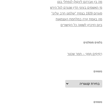
מה בין אברהם לינקולן לנפתלי בנט
מי האשמים בעינוי הדין שנגרם לגל הירש
פוגרום 1929 בצפת "עולמנו חרב עלינו"
מה באמת קרה במלחמת העצמאות
ביום הזיכרון לשואה כל הקישורים
בלוגים מומלצים
רְסִיסִים מִמֶנִי – תמר שכטר
נושאים
נושאים
נושאים