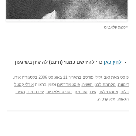
יוספוס פלאביוס
לחץ כאן
כדי להירשם כ
מנוי (חינם) להיגיון בשיגעון
פוסט
מאת
זאב גלילי
פורסם בתאריך
11 באוגוסט 2006
בקטגוריה
אירן
,
דימונה
,
מלחמת לבנון השניה
,
פוסטמודרניזם
וסומן בתגיות
אורלי קסטל
בלום
,
אחמדניג'אד
,
אירן
,
זאב מגן
,
יוספוס פלאביוס
,
ישיבת מיר
,
מצעד
הגאווה
,
תיאוקרטיה
.