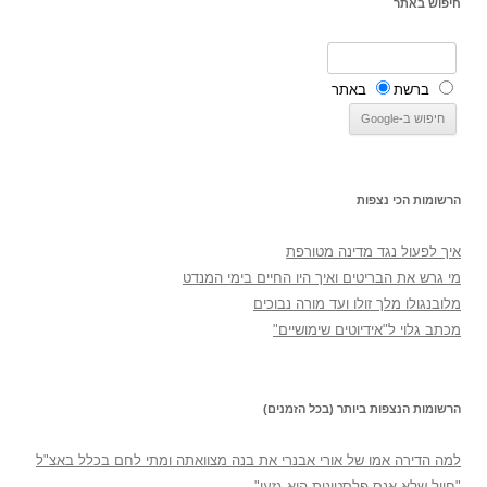
חיפוש באתר
ברשת
באתר
הרשומות הכי נצפות
איך לפעול נגד מדינה מטורפת
מי גרש את הבריטים ואיך היו החיים בימי המנדט
מלובנגולו מלך זולו ועד מורה נבוכים
מכתב גלוי ל"אידיוטים שימושיים"
הרשומות הנצפות ביותר (בכל הזמנים)
למה הדירה אמו של אורי אבנרי את בנה מצוואתה ומתי לחם בכלל באצ"ל
"חייל שלא אנס פלסטינית הוא גזען"