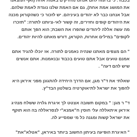
בכבוד. כי בדומה להם אנחנו מחזיקים באמת אחת (ואף המצאנו
את המושג אמת אחת), גם אם האמת שלנו נוגדת לאמת שלהם.
אבל אנחנו כבר לא יהודים בעיניהם. יש לזכור כי כשהקוראן מכנה
את היהודים קופים וחזירים, זה קשור לאי-ציותנו לתורה: "תזכרו
מה עשה אללה ליהודים שהפרו את השבת; הוא הפך אותם
לקופים" במילים אחרות, הקוראן, דורש מאתנו להיות יהודים.
" הם מצפים מאתנו שנהיה נאמנים לתורה. אז יוכלו להגיד אתם
אמנם טועים אבל אתם טועים בכבוד ובנאמנות. אתם אנשים
שיש להם דעה" .
שאלתי את ד"ר מגן, אם הדרך היחידה להתגונן מפני איראן היא
להפוך את ישראל לתיאוקרטיה בשלטון הבד"ץ.
ד" ר מגן: " במקום תשובה אצטט לך איגרת גלויה ששלח מנהיג
איראן איתאללה עלי חוסין ח"אמנא"י לנסראללה בה הוא תוקף
את ישראל קשות ומגנה כל מי שמסייע לה.
" האיגרת הופיעה בעיתון החשוב ביותר באיראן, "אטלא"את"