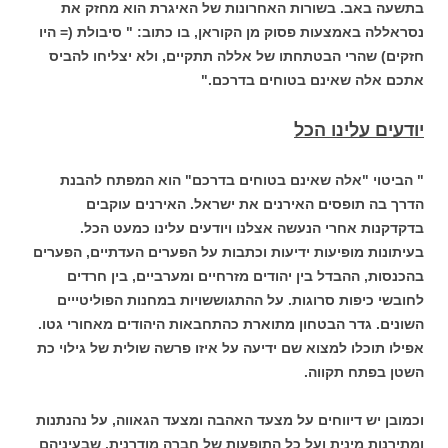
בתשעה באב. בשורות האחרונות של האיגרת הוא מחזק את
נסראללה באמצעות פסוק מן הקוראן, בו כתוב: " סיבולת (= היו
חזקים) שהרי הבטתחתו של אללה תתקיים, ולא יצליחו להביס
אתכם אלה שאינם בטוחים בדרכם."
יודעים עלינו הכל
" הביטוי "אלה שאינם בטוחים בדרכם" הוא המפתח להבנת
הדרך בה תופסים האירנים את ישראל. האירנים עוקבים
בדקדקנות אחרי הנעשה אצלנו ויודעים עלינו כמעט הכל.
בעיתונות מופיעות ידיעות וכתבות על הפערים העדתיים, הפערים
בהכנסות, ההבדל בין יהודים מזרחיים ומערביים, בין חרדים
לחובשי כיפות סרוגות. על ההתגוששויות במחנות הפוליטייים
השונים. גדר הבטחון מתוארת כהתחבאות היהודים מאחורי גטו.
אפילו תוכלו למצוא שם ידיעה על איזו פרשה שולית של גילוי כת
השטן בפתח תקווה.
וכמובן יש דיווחים על מצעד האהבה ומצעד הגאווה, על נהנתנות
ומתירנות מינית ועל כל התופעות של חברה מודרנית, שבעיניהם