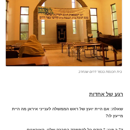
בית הכנסת בכפר דרום שנחרב
רגע של אחדות
שאלה: אם היית יועץ של ראש הממשלה לענייני איראן מה היית
מייעץ לו?
ד" ר מגן: " קודם כל להתמקד בחברה שלנו. האיראנים