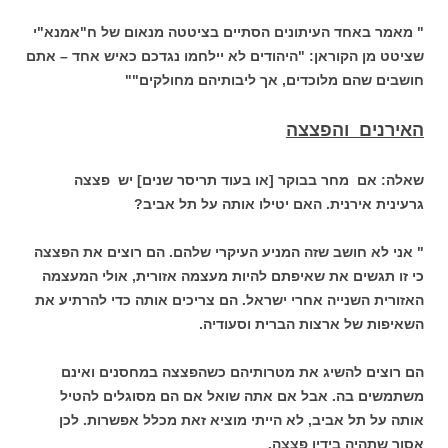
" מאמר באחד העיתונים הסתיים בציטטה מנאום של ח"אמנא"י
שציטט מן הקוראן: "היהודים לא יילחמו נגדכם כאיש אחד – אתם
חושבים שהם מלוכדים, אך ליבותיהם מחולקים""
האירנים והפצצה
שאלה: אם מחר בבוקר [או בעוד תריסר שנים] יש פצצה
גרעינית אירנית. האם יטילו אותה על תל אביב?
" אני לא חושב שזה המניע העיקרי שלהם. הם רוצים את הפצצה
כי זו תגשים את שאיפתם להיות מעצמה אזורית, אולי המעצמה
האזורית השנייה אחרי ישראל. הם צריכים אותה כדי להרתיע את
השאיפות של ארצות הברית וסעודיה.
הם רוצים להשיג את מטרותיהם כשהפצצה במחסנים ואינם
משתמשים בה. אבל אם אתה שואל אם הם מסוגלים להטיל
אותה על תל אביב, לא הייתי מוציא זאת מכלל אפשרות. לכן
אסור שתהיה בידיו פצצה.