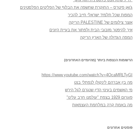
ג'ואן פיטרס – החוקרת שחשפה את הבלוף של הפליטים הפלסטינים
המפות שכל תלמיד ישראלי חייב להכיר
אוצר צילומים של PALESTINE הריקה
איך להיפטר מזבובי הבית ולפתור את בעיית היונים
המפה הגדולה של הארץ הריקה
הרשומות הנצפות ביותר (מהיומיים האחרונים)
https://www.youtube.com/watch?v=4OcaMRLTyGI
מה בין אברהם לינקולן לנפתלי בנט
מי האשמים בעינוי הדין שנגרם לגל הירש
פוגרום 1929 בצפת "עולמנו חרב עלינו"
מה באמת קרה במלחמת העצמאות
פוסטים אחרונים