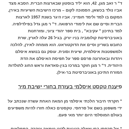
ד" ר זאב מגן, 42, הוא יליד בוסטון שבארצות הברית. הסבא מצד
אביו נולד בכשאן, הסמוכה לקום – מרכז הישיבות השיעיות באירן,
המקום בו למד ולימד חומייני. אביו היגר בשנת 1957 לארצות
הברית וסיים שם את לימודי הרפואה. ד" ר מגן גדל בפילדלפיה.
למד בתיכון " עקיבא" , בית ספר יהודי ציוני, ומזרחנות
באוניברסיטת קולומביה בניו יורק. בגיל 26 עלה לארץ, שרת
כחובש בשריון וסיים את הדוקטוראט. הוא מומחה לאירן, להלכה
ולמשפטנות איסלמית, שיעית וסונית. עוסק גם בנושא איסלם
ויהדות ובאחרונה פרסם ספר על תפיסת האיסלם את הדת
היהודית. ד" ר מגן חוקר במרכז בגין-סאדאת וראש החוג לתולדות
המזרח התיכון באוניברסיטת בר-אילן.
פ
יענח טקסט איסלמי בעזרת בחורי ישיבת מיר
" חקרתי חיבור הלכתי איסלמי מן המאה האחת עשרה שנכתב על
ידי משפטן בשם אל סרחסי. טקסטים כאלה חזרו להיות משפיעים
בעולם המוסלמי היום יותר מאי פעם.
" אל סרחסי בחן שאלה הנוגעת לדיני טומאה וטהרה, הממלאים