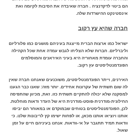
הם ביטוי לדקדנציה . חברה שאיבדה את הסיבות לקיומה ואת
אינסטינקט ההישרדות שלה.
חברה שהיא עץ רקוב
ישראל כמו ארצות הברית מייצגת בעיניהם מושגים כמו פלורליזם
וליברליזם. חברות שלא הצליחו לגבש עמדה אחת שכל הקהילה
והחברה עומדת מאחוריה היא בעיני האיראנים והמוסלמים
הפונדמנטליסטים עץ רקוב.
האירנים, וייתר הפונדמנטליסטים, משוכנעים שאנחנו חברה שאין
לה שום תשתית של עקרונות אחידים. יותר מזה: שאנו כבר הגענו
למסקנה שלא יכולה להתקיים תשתית כזו. זאת, מכיוון שהתפיסה
החילונית-מודרנית-פוסט-מודרנית היא של העדר ודאות מוחלטת.
לכן, הפונדמנטליסטים בטוחים שבמוקדם או במאוחר הם יביסו
אותנו ויוציאו אותנו מכאן, או לפחות ישימו קץ לריבונות שלנו. כי
וודאות תמיד תתגבר על אי-וודאות. אנחנו בעיניהם חיים על זמן
שאול.