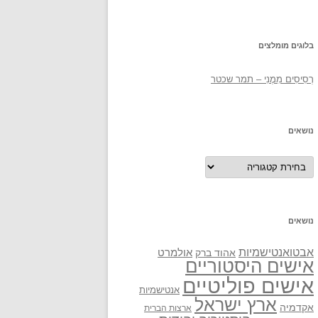
בלוגים מומלצים
רְסִיסִים מִמֶנִי – תמר שכטר
נושאים
נושאים
נושאים
אבטואנטישמיות
אולמרט
אהוד ברק
אישים היסטוריים
אישים פוליטיים
אנטישמיות
ארץ ישראל
אקדמיה
ארצות הברית