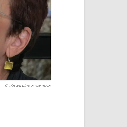
אניטה שפירא. צילום זאב גלילי C