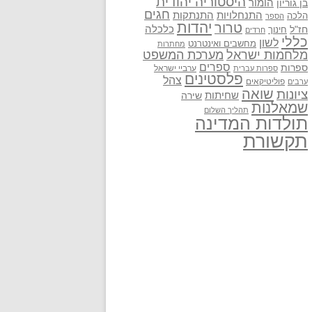
היסטוריה יהודית
בן גוריון
הומור
חגים
התנתקות
התנחלויות
הלכה
הספר
יהדות
טרור
חז"ל
כלכלה
חינוך
חרדים
כללי
לשון
מחשבים ואינטרנט
מחתרות
מלחמות ישראל
מערכת המשפט
ספרים
ספרות
ערביי ישראל
ספרות עברית
פלסטינים
צהל
פוליטיקאים
ערבים
שואה
ציונות
שחיתות
שירה
שמאלנות
תהליך השלום
תולדות המדינה
תקשורת