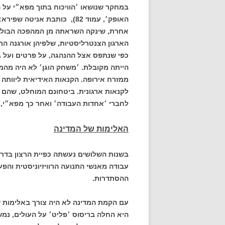
האופק׳, עמוד 82), כותבת 
אחרת, שינקה השראתה מן המהפכה הבולשב
הארגון הצנטרליסטיות, שלפיהן אורגנה הת
כפי שנתפס אצל ההנהגה, על פרטים ועל גו
הייתה מקובלת. ׳משחק הוגן׳ לא היה מהמו
ממזרח אירופה. הקנאות האידיאית ליוותה 
לקנאות ארגונית. ביטחונם המוחלט, שהם 
לחברי ׳אחדות העבודה׳ ואחר כך מפא״י, 
האלימות של המדינה
בשנות השלושים נעשתה כפיית הרצון בדרך
עבודה מאנשי התנועה הרוויזיוניסטית והפ
ההסתדרות.
עם הקמת המדינה לא היה צורך באלימות ש
היא החלה בריסוס ׳פליט׳ על העולים, נמ