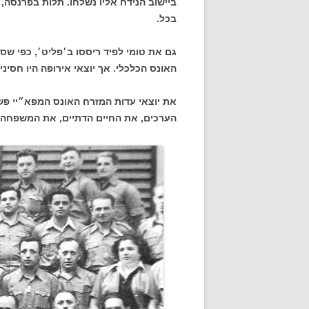
ביישוב הנידח אליו נשלחו. תלות בפרנסה, 
בכל.
גם את טומי לפיד ריססו ב׳פליט׳, כפי שסי
האונס הכלכלי. אך יוצאי אירופה היו חסיני
את יוצאי עדות המזרח האונס המפא״יי פש
הערכים, את החיים הדתיים, את המשפחה.