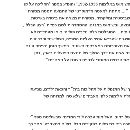
במחקר שנושאו ׳הוויכוח בתוך מפא״י על השימוש באלימות 1932-1935׳ (הופיע בספר ׳ההליכה על קו
אניטה שפירא: ״… מתחת למעטה הדמוקרטי של התנועה תססה מסורת
יסטית ומלקחיה. מסורת זו מצאה את ביטויה בשיטות
נועה, ובשימוש במנגנון ההסתדרות לשם כפיית ׳רצון הכלל׳,
פים… הסובלנות כלפי יריבים פוליטיים או מעמדיים לא
שגים שהביאו אנשי העליות השנייה, השלישית והרביעית
את מעורבותם במאבקים השונים. במשך הזמן נהייתה זו גם
מייצגים את דרך המלך של תנועת הפועלים בארץ, נתן
את הבסיס המוסרי לכפיית רצונם על האחרים״.
 של התנפלות על תהלוכות בית״ר והכאת ילדים, מניעת
עלת אלימות כלפי מעבידים שלא סרו למרותה של
ל רחוב. האלימות עברה לידי המדינה שבשליטת מפא״י.
שכה ביצירת תלות בפקידים הכל יכולים במעברה ואחר כך