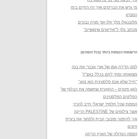
מי גרש את הבריטים ואיך היו החיים בימי
המנדט
מלובנגולו מלך זולו ועד מורה נבוכים
מכתב גלוי ל"אידיוטים שימושיים"
הרשומות הנצפות ביותר (בכל הזמנים)
למה הדירה אמו של אורי אבנרי את בנה
מצוואתה ומתי לחם בכלל באצ"ל
"חייל שלא אנס פלסטינית הוא גזען"
ג'ואן פיטרס – החוקרת שחשפה את הבלוף של
הפליטים הפלסטינים
המפות שכל תלמיד ישראלי חייב להכיר
אוצר צילומים של PALESTINE הריקה
איך להיפטר מזבובי הבית ולפתור את בעיית
היונים
המפה הגדולה של הארץ הריקה