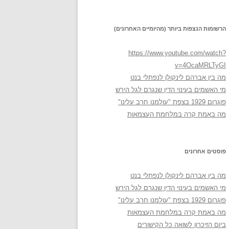
הרשומות הנצפות ביותר (מהיומיים האחרונים)
https://www.youtube.com/watch?
v=4OcaMRLTyGI
מה בין אברהם לינקולן לנפתלי בנט
מי האשמים בעינוי הדין שנגרם לגל הירש
פוגרום 1929 בצפת "עולמנו חרב עלינו"
מה באמת קרה במלחמת העצמאות
פוסטים אחרונים
מה בין אברהם לינקולן לנפתלי בנט
מי האשמים בעינוי הדין שנגרם לגל הירש
פוגרום 1929 בצפת "עולמנו חרב עלינו"
מה באמת קרה במלחמת העצמאות
ביום הזיכרון לשואה כל הקישורים