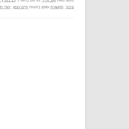
פוסט
מאת
זאב גלילי
פורסם בתאריך
25 במרץ 2014
ציבור
,
תקשורת
וסומן בתגיות
חיים ויצמן
,
יהודי תי