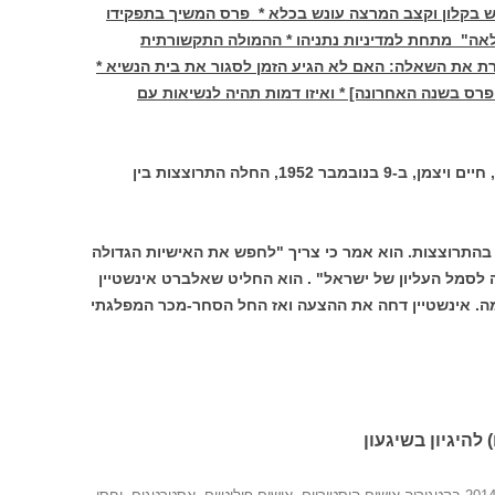
רש בקלון וקצב המרצה עונש בכלא * פרס המשיך בתפקידו
אה" מתחת למדיניות נתניהו * ההמולה התקשורתית
ת את השאלה: האם לא הגיע הזמן לסגור את בית הנשיא *
תה כהונת פרס בשנה האחרונה] * ואיזו דמות תהיה לנשיאות עם
כשנפטר הנשיא הראשון של מדינת ישראל, חיים ויצמן, ב-9 בנובמבר 1952, החלה התרוצצות בין
 בהתרוצצות. הוא אמר כי צריך "לחפש את האישיות הגדולה
 לסמל העליון של ישראל" . הוא החליט שאלברט אינשטיין
מה. אינשטיין דחה את ההצעה ואז החל הסחר-מכר המפלגתי
 להיגיון בשיגעון