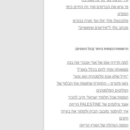
מי גרש את הבריטים ואיך היו החיים בימי
המנדט
מלובנגולו מלך זולו ועד מורה נבוכים
מכתב גלוי ל"אידיוטים שימושיים"
הרשומות הנצפות ביותר (בכל הזמנים)
למה הדירה אמו של אורי אבנרי את בנה
מצוואתה ומתי לחם בכלל באצ"ל
"חייל שלא אנס פלסטינית הוא גזען"
ג'ואן פיטרס – החוקרת שחשפה את הבלוף של
הפליטים הפלסטינים
המפות שכל תלמיד ישראלי חייב להכיר
אוצר צילומים של PALESTINE הריקה
איך להיפטר מזבובי הבית ולפתור את בעיית
היונים
המפה הגדולה של הארץ הריקה