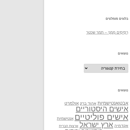
בלוגים מומלצים
רְסִיסִים מִמֶנִי – תמר שכטר
נושאים
נושאים
נושאים
אבטואנטישמיות
אולמרט
אהוד ברק
אישים היסטוריים
אישים פוליטיים
אנטישמיות
ארץ ישראל
אקדמיה
ארצות הברית