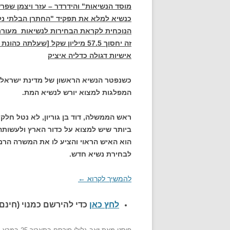
מוסד הנשיאות" והידרדר – עזר ויצמן שפ
כנשיא למלא את תפקיד "החתרן הבלתי נל
הנוכחית לקראת הבחירות לנשיאות מעורר
זה יחסוך 57.5 מיליון שקל [שעל
אישיות דגולה כדליה איציק
המפלגות למצוא יורש לנשיא המת.
ראש הממשלה, דוד בן גוריון, לא נטל חלק
ביותר שיש למצוא על כדור הארץ ולעשותה
הוא האיש הראוי והציע לו את המשרה הר
לבחירת נשיא חדש.
להמשיך לקרוא
←
לחץ כאן
כדי להירשם כ
מנוי (חינם)