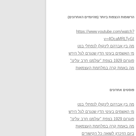
הרשומות הנצפות ביותר (מהיומיים האחרונים)
https://www.youtube.com/watch?
v=4OcaMRLTyGI
מה בין אברהם לינקולן לנפתלי בנט
מי האשמים בעינוי הדין שנגרם לגל הירש
פוגרום 1929 בצפת "עולמנו חרב עלינו"
מה באמת קרה במלחמת העצמאות
פוסטים אחרונים
מה בין אברהם לינקולן לנפתלי בנט
מי האשמים בעינוי הדין שנגרם לגל הירש
פוגרום 1929 בצפת "עולמנו חרב עלינו"
מה באמת קרה במלחמת העצמאות
ביום הזיכרון לשואה כל הקישורים