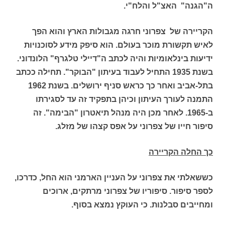
ה"הגנה" האצ"ל והלח"י.
הקריירה של צפרוני חרגה מגבולות הארץ והוא הפך
לאיש תקשורת מוכר בעולם. הוא סיפק מידע לסוכנויות
ידיעות בינלאומיות והיה לכתב ה"דיילי טלגרף" הלונדוני.
בשנת 1935 התחיל לעבוד בעיתון "הבוקר". תחילה ככתב
בתל-אביב ואחר כך כראש סניף ירושלים. בשנת 1962
התמנה לעורך העיתון וכיהן בתפקיד זה עד לסגירתו
ב-1965. לאחר מכן היה מנהל תיאטרון "הבימה". זה
סיפור חייו של צפרוני על אפס קצהו של מזלג.
כך החלה הקריירה
כששאלתי את צפרוני על העניין הארמני הוא החל, כדרכו,
לספר סיפור. סיפוריו של צפרוני מרתקים, ארוכים
ומחייבים סבלנות. כי העוקץ נמצא בסוף.