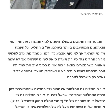
קופי ענאן ויקישיתוף
המוסד הזה התגבש במהלך השנים לגוף המשרת את המדינות
והארגונים המתועבים ביותר בעולם. או" ם החליט על הקמת
מדינת ישראל אך לא נקף אצבע כדי למנוע ממדינות ערב לפלוש
אליה; החליט נגד סגירת תעלת סואץ לשייט ישראלי אך לא עשה
מאומה כשהמצרים צפצפו; כוח או" ם בסיני עזב את עמדותיו
ערב מלחמת ששת הימים ב-67 כשהרודן המצרי גמאל עבדול
נאצר רק השתעל לעברם.
או" ם החליט גם החלטות אינספור נגד המדינה שהמתועבת בהן
היתה ההחלטה שמדינת ישראל גזענית. או" ם החליט גם ש"
ישראל אינה שוחרת שלום" (אחרי החלת החוק הישראלי בגולן).
מוסדות או" ם השתתפו בעלילה של הפלתשינאים כי ישראל