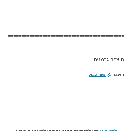
============================================
===========
חוצפה גרמנית
הועבר ל
קישור הבא