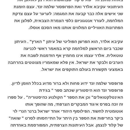
העיתונאי עקיבא אלדר ואת הפרופסור שלמה זנד. עצם הזמנת
שני אישים אלה כבר קבעה את המגמה: לערער על עצם צדקת
המלחמה, לעורר אנטגוניזם כלפי הצמרת הצבאית, לפלצן את
הפתרונות האוויליים המלווים אותנו מאז הסכם אוסלו.
עקיבא אלדר, הוא הפרשן הפוליטי של עיתון " הארץ" . העיתון
שכבר ביום הראשון למלחמה קרא במאמר ראשי לכניעה
טוטאלית. אלדר עצמו אינו מחמיץ אף הזדמנות לשבח את
הערבים ולבקר את ישראל. אין פלא שמאמריו מצוטטים בהרחבה
באמצעי תקשורת בעולם התוקפים את ישראל.
פרופסור שלמה זנד ידוע פחות ולא ברור מדוע בכלל הוזמן לדיון.
פרופסור זנד הוא היסטוריון שכתב ספר " בגידת
האינטלקטואלים" וכן את הספר " הקולנוע כהיסטוריה" . על ספרו
זה זכה בפרס איגוד המבקרים הצרפתי, מה שהופך אותו
אוטומטית לחשוד. הפילוסוף היהודי אוהד ישראל ברנר הנרי לוי
ביקר בחריפות את הספר בין היתר על התייחסותו לסרט " שואה"
של קלוד לנצמן. אבל העיתונות הצרפתית, המפורסמת באהדתה