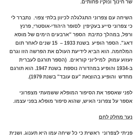
שר חינוך ונזקיו פחותים.
השיחה עם צפרוני התגלגלה לכיוון בלתי צפוי. נתברר לי
כי צפרוני סייע בעקיפין לסופר היהודי-אוסטרי, פרנץ
ורפל, במהלך כתיבת הספר "ארבעים הימים של מוסא
דאג". הספר הופיע בשנת 1933 – 15 שנים לאחר תום
המלחמה. הוא הביא לידיעת העולם את הפרשה הזו וגרם
זעזוע עמוק למיליוני קוראים. (הספר תורגם לעברית
ב-1934 והופיע במהדורה נוספת בשנת 1947. הוא תורגם
מחדש והופיע בהוצאת "עם עובד" בשנת 1979).
לפני שאספר את הסיפור המופלא ששמעתי מצפרוני
אספר על צפרוני האיש, שהוא סיפור מופלא בפני עצמו.
נער מחלק לחם
פניתי לצפרוני ראשית כי כל שיחה עמו היא תענוג. ושנית