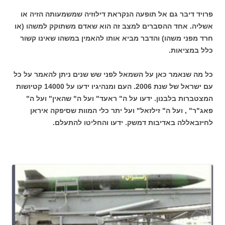
פרויד דיבר גם אל תופעה הנקראת דילוזיה שמשמעותה הזיה או
אשליה. אחד ההסברים למצב זה הוא שאדם משתוקק למשהו (או
חרד מפני משהו) והדבר מביא אותו להאמין במשהו שאינו קשור
כלל במציאות.
כל מה שנאמר כאן על השמאל לפני שש שנים ניתן להאמר על כל
עם ישראל של שנת 2006. העם ומנהיגיו ידעו על 14000 קטיושות
המצטברות בלבנון. ידעו על ה" ראעד" ועל ה" שהאין" ועל ה"
פאג"ר" , ועל ה" זילזאל" ועל יתר כלי המוות שסיפקה איראן
לחיזבאללה באדיבות דמשק. ידעו והחליטו להתעלם.