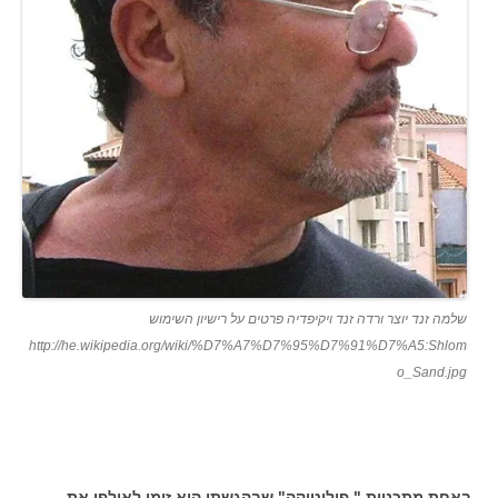
שלמה זנד יוצר ורדה זנד ויקיפדיה פרטים על רישיון השימוש
http://he.wikipedia.org/wiki/%D7%A7%D7%95%D7%91%D7%A5:Shlom
o_Sand.jpg
באחת מתכניות " פוליטיקה" שבהגשתו הוא זימן לאולפן את