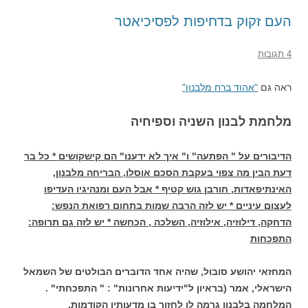
העם זקוק בדחיפות לפסיכיאטר
4 תגובות
ראה גם
"אהוד ברח מלבנון"
מלחמת לבנון השניה וספיחיה
הדיבורים על " הפתעה" ו" איך לא ידענו" הם קישקושים * כל בר
דעת הבין מה צפוי בעקבת הסכם אוסלו, הבריחה מלבנון,
האינתיפאדות, חורבן גוש קטיף * אבל העם ומנהיגיו העדיפו
לעצום עיניים * יש לזה הרבה שמות בתחום רפואת הנפש:
הדחקה, דילוזיה, אילוזיה, השלכה , הכחשה * יש לזה גם תרופה:
התפכחות
המחזאי יהושע סובול, שהיה אחד הדוברים הבולטים של השמאל
הישראלי, אמר (בראיון ל"ידיעות אחרונות" : " התפכחתי" .
המלחמה בלבנון גרמה לו לחזור בו מדעותיו הקודמות.