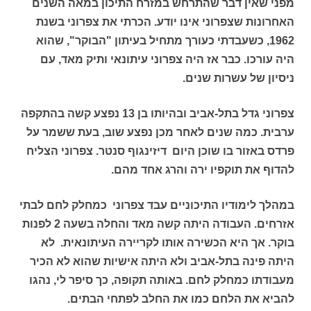
מפני שאין דבר שהתרחש במזרח התיכון במאה השנים
האחרונות שצפרוני אינו יודע. הכרתי את צפרוני בשנת
1962, כשעבדתי כעורך מתחיל בעיתון "הבוקר", שהוא
היה עורכו. כבר אז היה צפרוני עיתונאי ותיק מאד, עם
ניסיון של עשרות שנים.
צפרוני גדל בתל-אביב ובהיותו בן 13 נפצע קשה בהתקפה
ערבית. כמה שנים לאחר מכן נפצע שוב, בעת ששמר על
פרדס באזור בו שוכן היום דיזינגוף סנטר. צפרוני הצליח
להדוף את תוקפיו ירה והרג אחד מהם.
במהלך לימודיו התיכוניים עבד צפרוני כמחלק לחם לבתי
אזרחים. העבודה היתה קשה מאד והחלה בשעה 2 לפנות
בוקר. אך היא הכשירה אותו לקריירה העיתונאית. לא
היתה פינה בתל-אביב ולא היתה אישיות שהוא לא הכיר
מעבודתו כמחלק לחם. באותה תקופה, כך סיפר לי, נהגו
להביא את הלחם כמו את החלב לפתחי הבתים.