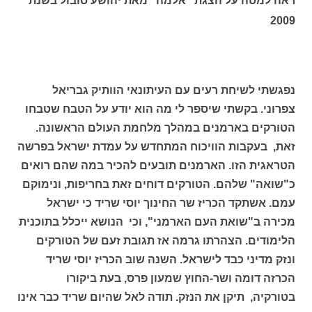
ראה למטה על הצגת "אלמה" מאת יהושע סובול בשנת
2009
נפגשתי לשיחת רעים עם העיתונאי הוותיק גבריאל
צפרוני. בקשתי שיספר לי מה הוא יודע על הטבח שטבחו
הטורקים בארמנים במהלך מלחמת העולם הראשונה.
זאת, בעקבות הוויכוח המתחדש על עמדת ישראל בפרשה
הטראגית הזו. הארמנים תובעים להכיר במה שהם רואים
כ"שואה" שלהם. הטורקים דוחים זאת בחריפות, ונימוקם
עמם. אשתקד הכריז שר החינוך יוסי שריד כי ישראל
מכירה ב"שואת העם הארמני", וכי הנושא ייכלל בתוכנית
הלימודים. הצהרתו גרמה אז תגובת זעם של הטורקים
ונזק מדיני כבד לישראל. השנה שוב הכריז יוסי שריד
הכרזה דומה ושר-החוץ שמעון פרס, בעת ביקורו
בטורקיה, תיקן את הנזק. תודה לאל שהיום שריד כבר אינו