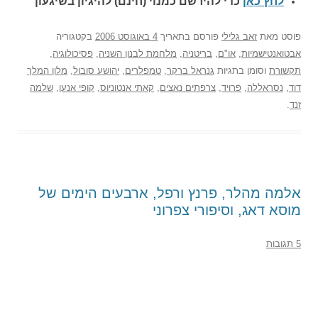
לחץ כאן
כדי להירשם כ
מנוי (חינם) להיגיון בשיגעון
פוסט
מאת
זאב גלילי
פורסם בתאריך
4 באוגוסט 2006
בקטגוריה
אבטואנטישמיות
,
או"ם
,
בריטניה
,
מלחמת לבנון השניה
,
פסיכולוגיה
,
תקשורת
וסומן בתגיות
גנראל ברקר
,
טמפלרים
,
יהושע סובול
,
מלון המלך
דוד
,
נסראללה
,
פרויד
,
צרפתים נאצים
,
קאתי אנטוניוס
,
קופי אנען
,
שלמה
זנד
.
אלמה מהלר, פרנץ ורפל, ארבעים הימים של
מוסא דאג, וסיפורי צפרוני
5 תגובות