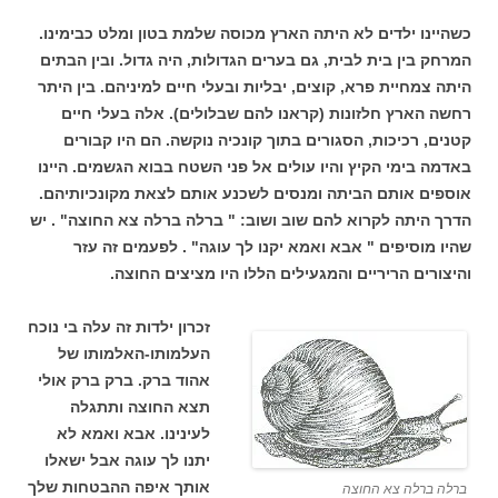
כשהיינו ילדים לא היתה הארץ מכוסה שלמת בטון ומלט כבימינו.
המרחק בין בית לבית, גם בערים הגדולות, היה גדול. ובין הבתים
היתה צמחיית פרא, קוצים, יבליות ובעלי חיים למיניהם. בין היתר
רחשה הארץ חלזונות (קראנו להם שבלולים). אלה בעלי חיים
קטנים, רכיכות, הסגורים בתוך קונכיה נוקשה. הם היו קבורים
באדמה בימי הקיץ והיו עולים אל פני השטח בבוא הגשמים. היינו
אוספים אותם הביתה ומנסים לשכנע אותם לצאת מקונכיותיהם.
הדרך היתה לקרוא להם שוב ושוב: " ברלה ברלה צא החוצה" . יש
שהיו מוסיפים " אבא ואמא יקנו לך עוגה" . לפעמים זה עזר
והיצורים הריריים והמגעילים הללו היו מציצים החוצה.
זכרון ילדות זה עלה בי נוכח
העלמותו-האלמותו של
אהוד ברק. ברק ברק אולי
תצא החוצה ותתגלה
לעינינו. אבא ואמא לא
יתנו לך עוגה אבל ישאלו
אותך איפה ההבטחות שלך
ברלה ברלה צא החוצה