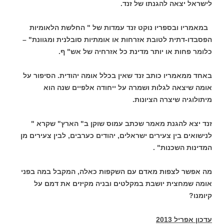
לישראל יצאה להגנתו של זנד.
במאמריו ובספריו נוקט זנד עמדות של " החלשת הלאומיות
הפסבדו-דתית לטובת אזרחות או אומתיות סובלנית ומגוונת" –
כלומר פחות או יותר מדינת כל אזרחיה של אש" ף.
באחד ממאמריו כותב זנד שאין בכלל אומה יהודית. הסיפור על
אומה שיצאה לגלות ושמרה על ייחודה אלפיים שנה הוא
מיתולוגיה שיצרה הציונות.
זנד יצא להגנת מאמר שכתב עמוס שוקן ב" הארץ" שקרא "
לנישואים בין צעירים ישראלים, יהודים כערבים, לבין צעירים מן
המדינות השכנות" .
מה אפשר לצפות מאדם עם השקפות כאלה, המקבל במה בפני
אומה שמחצית יושבת במקלטים ובניה מקיזים את דמם על
קיומנו?
עדכון אפריל 2013