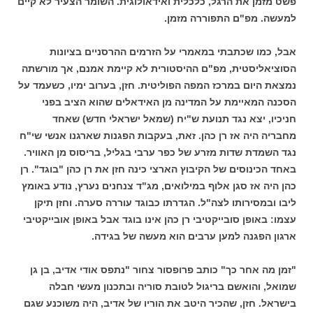
פשט מזמן את הרגל, כלכלית ואידאולוגית. השומר הצעיר לא קיים
למעשה. מפ"ם התפוררה מזמן.
אבל, כמו שכתבתי במאמרי על הזרמים ההרסניים בציונות
הסוציאליסטית, מפ"ם ההיסטורית לא קיימת אמנם, אך מורשתה
נמצאת היום במרכז המפה הפוליטית. חזן, בערוב ימיו, כשעמד על
הסכנה המאיימת על המדינה מן האידאלים שהוא הציב בפני
חניכיו, יצא נגד תנועת ש"יח (שמאל ישראלי חדש) שאחד
מחבריה היה אז רן כהן. זאת, בעקבות הפגנות שארגנו אנשי שי"ח
נגד השמדת שדות מזרע של כפר ערבי בגליל, בריסוס מן האוויר.
באחד הכינוסים של הקיבוץ הארצי כינה חזן את רן כהן "בוגד". רן
כהן היה אז סגן אלוף במילואים, מג"ד צנחנים נערץ, נודע באומץ
ליבו ובמסירותו לצה"ל. הגדרתו כבוגד עוררה סערה. וחזן תיקן
עצמו: באופן סובייקטיבי רן כהן אינו בוגד אבל באופן אובייקטיבי
ארגון הפגנה למען ערבים הוא מעשה של בגידה.
"זמן מה אחר כך" כותב פרופסור צחור "נתפס אודי אדיב, בן גן
שמואל, והואשם בריגול לטובת סוריה ובתכנון מעשי חבלה
בישראל. חזן, שהכיר היטב את הוריו של אדיב, היה משוכנע שגם