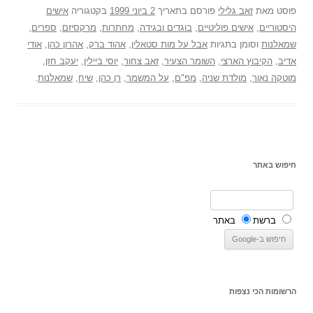
פוסט
מאת
זאב גלילי
פורסם בתאריך
2 ביוני 1999
בקטגוריה
אישים
היסטוריים
,
אישים פוליטיים
,
בוגדים ובגידה
,
מחתרות
,
מרקסיזם
,
ספרים
,
שמאלנות
וסומן בתגיות
אבל על מות סטאלין
,
אהוד ברק
,
אהרון כהן
,
אודי
אדיב
,
הקיבוץ הארצי
,
השומר הצעיר
,
זאב צחור
,
יוסי ביילין
,
יעקב חזן
,
מוטקה נאור
,
מולדת שניה
,
מפ"ם
,
על המשמר
,
רן כהן
,
שיח
,
שמאלנות
.
חיפוש באתר
ברשת
באתר
הרשומות הכי נצפות