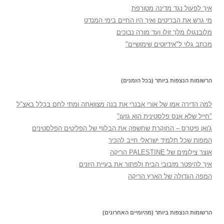
איך לפעול נגד מדינה מטורפת
מי גרש את הבריטים ואיך היו החיים בימי המנדט
מלובנגולו מלך זולו ועד מורה נבוכים
מכתב גלוי ל"אידיוטים שימושיים"
הרשומות הנצפות ביותר (בכל הזמנים)
למה הדירה אמו של אורי אבנרי את בנה מצוואתה ומתי לחם בכלל באצ"ל
"חייל שלא אנס פלסטינית הוא גזען"
ג'ואן פיטרס – החוקרת שחשפה את הבלוף של הפליטים הפלסטינים
המפות שכל תלמיד ישראלי חייב להכיר
אוצר צילומים של PALESTINE הריקה
איך להיפטר מזבובי הבית ולפתור את בעיית היונים
המפה הגדולה של הארץ הריקה
הרשומות הנצפות ביותר (מהיומיים האחרונים)