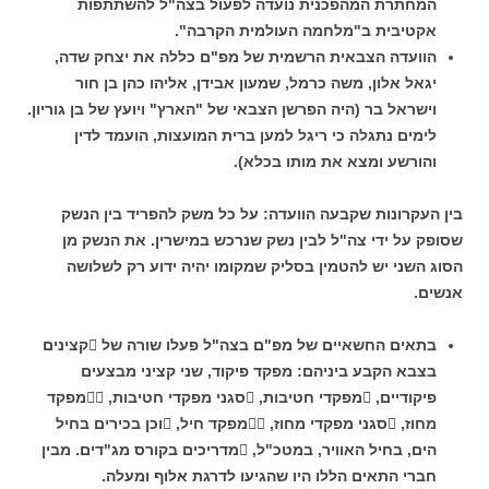
המחתרת המהפכנית נועדה לפעול בצה"ל להשתתפות
אקטיבית ב"מלחמה העולמית הקרבה".
הוועדה הצבאית הרשמית של מפ"ם כללה את יצחק שדה,
יגאל אלון, משה כרמל, שמעון אבידן, אליהו כהן בן חור
וישראל בר (היה הפרשן הצבאי של "הארץ" ויועץ של בן גוריון.
לימים נתגלה כי ריגל למען ברית המועצות, הועמד לדין
והורשע ומצא את מותו בכלא).
בין העקרונות שקבעה הוועדה: על כל משק להפריד בין הנשק
שסופק על ידי צה"ל לבין נשק שנרכש במישרין. את הנשק מן
הסוג השני יש להטמין בסליק שמקומו יהיה ידוע רק לשלושה
אנשים.
בתאים החשאיים של מפ"ם בצה"ל פעלו שורה של קצינים
בצבא הקבע ביניהם: מפקד פיקוד, שני קציני מבצעים
פיקודיים, מפקדי חטיבות, סגני מפקדי חטיבות, מפקד
מחוז, סגני מפקדי מחוז, מפקד חיל, וכן בכירים בחיל
הים, בחיל האוויר, במטכ"ל, מדריכים בקורס מג"דים. מבין
חברי התאים הללו היו שהגיעו לדרגת אלוף ומעלה.