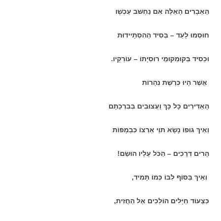
הַאֵבָרִים הָאֵלֶּה אִם נַחְשֹּׁב עַכְשָׁו
חוּסְמוּ לָעַד – בְּסִיד הַהִסְתָיידוּת
וּכְסִיד בְּקוּמְקוּמֵי רוּסִיָתוֹ – עוֹרְקָיו.
אֲשֶׁר הָיוּ כְּרֶשֶׁת נְהָרוֹת
הָאַדִּירִים כָּל כָּךְ וַעֲצוּבִים בְּבִרְכָתָם
וְאֵיךְ גּוּפוֹ נָשָׂא תוֵי אַרְצוֹ כִּבְמָפּוֹת
הָרים דְּרָכִים – הַכֹּל עָלָיו הוּשַׂם!
וְאֵיךְ בַּסּוֹף לִבּוֹ כְּמוֹ תָּמִיד,
כִּצְעוֹד חַיָּלִים הוֹלְכִים אֶל הַחֲזִית,