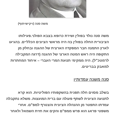
משה סנה (ויקישיתוף)
משה סנה נולד בפולין ושירת כרופא בצבא הפולני.פעילותו
הציבורית החלה בפולין בה היה מראשי הציונים הכלליים. בהגיעו
לארץ התמנה חבר המפקדה הארצית של ההגנה ובחלק מן
התקופה היה ראש המטה הארצי של ההגנה (דרגה המקבילה
לרמטכ"ל). היה ממקימי תנועת המרי העברי – איחוד המחתרות
למאבק בבריטים.
סנה משנה עמדותיו
בשלב מסוים חלה תפנית בהשקפותיו הפוליטיות. הוא קרא
לתנועה הציונית לשתף פעולה עם ברית המועצות. משלא נתקבלה
עמדתו התפטר מן ההנהלה הציונית והצטרף למפ"ם. אחרי
משפטי פראג הוא פרש ממפ"ם והקים את חזית השמאל ולאחר