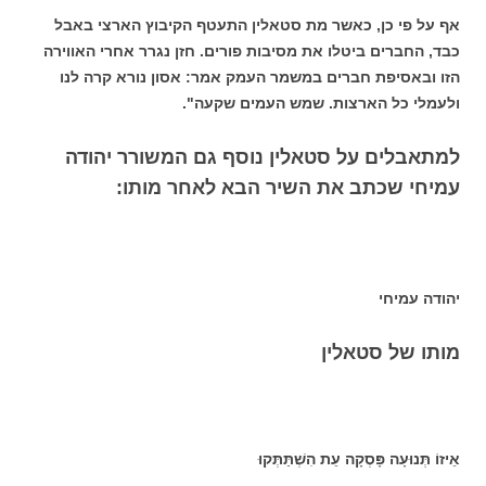
אף על פי כן, כאשר מת סטאלין התעטף הקיבוץ הארצי באבל
כבד, החברים ביטלו את מסיבות פורים. חזן נגרר אחרי האווירה
הזו ובאסיפת חברים במשמר העמק אמר: אסון נורא קרה לנו
ולעמלי כל הארצות. שמש העמים שקעה".
למתאבלים על סטאלין נוסף גם המשורר יהודה
עמיחי שכתב את השיר הבא לאחר מותו:
יהודה עמיחי
מותו של סטאלין
אֵיזוֹ תְּנוּעָה פָּסְקָה עֵת הִשְׁתַּתְּקוּ