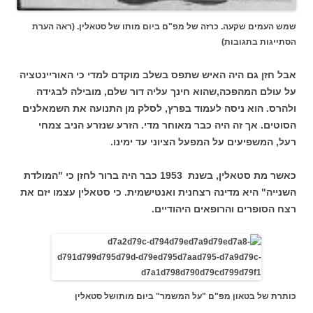
שמש העמים שקעה. כרזה של מפ"ם ביום מותו של סטאלין. (ראה הערת
הסתייגות בתגובות)
אבל חזן גם היה האיש שתפס בשלב מוקדם למדי כי האוריינטציה
על עולם המהפכה,שהוא חינך עליה דור שלם, מובילה לבגידה
ולהרס. הוא ניסה לעמוד בפרץ, לסלק מן התנועה את השמאלנים
הסוטים. אך זה היה כבר מאוחר מדי. הזרע שנזרע הניב צמחי
רעל, המשפיעים על המפעל הציוני עד ימינו.
כאשר מת סטאלין, בשנת 1953 כבר היה ברור לחזן כי "המולדת
השנייה" היא מדינה רצחנית ואנטישמית. כי סטאלין עצמו יזם את
רצח הסופרים והרופאים היהודיים.
כותרת של בטאון מפ"ם "על המשמר" ביום מותושל סטאלין