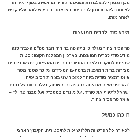
מכן הצטרף למפלגה הקומוניסטית והיה מראשיה. בסוף ימיו חזר
לציונות וליהדות ונתן לכך ביטוי בצוואתו בה ביקש לומר עליו קדיש
לאחר מותו.
מידע סודי לברית המועצות
פרופסור צחור מגלה כי בתקופה בה היה חבר מפ"ם העביר סנה
מידע סודי לברית המועצות. בארכיון המפלגה הקומוניסטית
שנפתח לחוקרים לאחר התפוררות ברית המועצות, נמצאו דיווחים
מצירות ברית המועצות ברמת-גן המעידים על כך שסנה מסר
אינפורמציה סודית ביותר למזכיר שני בצירות הסובייטית.
"האינפורמציה מדהימה בהקפה וברגישותה, כללה דיווח על כוונת
ישראל לתקוף את סוריה, על מינויים במטכ"ל ועל מבנה צה"ל" –
אומר פרופסור צחור.
רן כהן כמשל
לכאורה כל הפרשיות הללו שייכות להיסטוריה. הקיבוץ הארצי