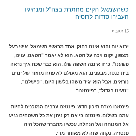
כשהשמאל הקים מחתרת בצה"ל ומנהיגיו
העבירו סודות לרוסיה
15 תגובות
יבוא יום והוא איננו רחוק. אחד מראשי השמאל, איש בעל
מצפון, יקום ויכה על חטא. הוא לא יאמר "חטאנו, עוינו,
פשענו". כי זו איננה השפה שלו. הוא כבר שכח איך נראה
בית כנסת מבפנים. הוא מעולם לא פתח מחזור של ימים
נוראים. אבל הוא יגיד משהו בלשון היום: "פישלנו",
"טעינו בגדול", "פינטזנו".
פינטזנו מזרח תיכון חדש. פינטזנו ערבים המוכנים לחיות
עמנו בשלום. פינטזנו כי אם רק ניתן את כל השטחים נגיע
אל המנוחה ואל הנחלה. עכשיו מתברר שהכל היה
פנטזיה. נקווה שזה לא מאוחר מדי.