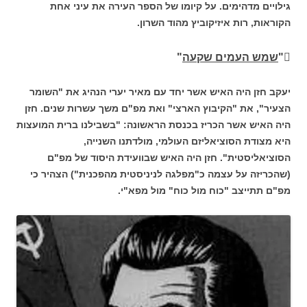
גילויים מדהימים. על קיומו של הספר העירה את עיני אחת
הקוראות, רות איזיקוביץ מהוד השרון.
"
שמש העמים שקעה
"
יעקב חזן היה האיש אשר יחד עם מאיר יערי הנהיג את "השומר
הצעיר", את "הקיבוץ הארצי" ואת מפ"ם משך עשרות שנים. חזן
היה האיש אשר הכריז בכנסת הראשונה: "בשבילנו ברית המועצות
היא מצודת הסוציאליזם העולמי, מולדתנו השנייה,
הסוציאליסטית". חזן היה האיש שבוועידת היסוד של מפ"ם
(שהכריזה על עצמה כ"מפלגה לניניסטית מהפכנית") הצהיר כי
מפ"ם תתייצב "כוח מול כוח" מול מפא"י.