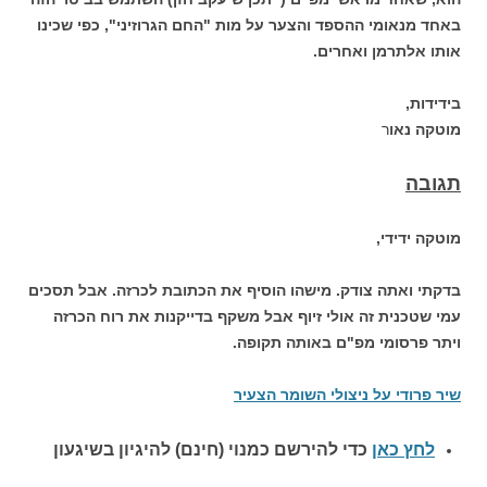
באחד מנאומי ההספד והצער על מות "החם הגרוזיני", כפי שכינו
אותו אלתרמן ואחרים.
בידידות,
מוטקה נאו
ר
תגובה
מוטקה ידידי,
בדקתי ואתה צודק. מישהו הוסיף את הכתובת לכרזה. אבל תסכים
עמי שטכנית זה אולי זיוף אבל משקף בדייקנות את רוח הכרזה
ויתר פרסומי מפ"ם באותה תקופה.
שיר פרודי על ניצולי השומר הצעיר
לחץ כאן
כדי להירשם כ
מנוי (חינם) להיגיון בשיגעון