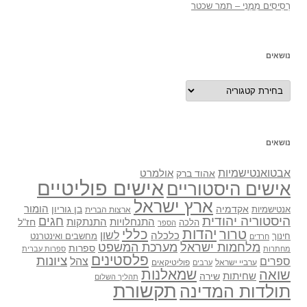
רְסִיסִים מִמֶנִי – תמר שכטר
נושאים
נושאים
נושאים
אבטואנטישמיות
אולמרט
אהוד ברק
אישים פוליטיים
אישים היסטוריים
ארץ ישראל
אקדמיה
בן גוריון
הומור
אנטישמיות
ארצות הברית
היסטוריה יהודית
חגים
התנתקות
התנחלויות
חז"ל
הלכה
הספר
יהדות
כללי
טרור
לשון
כלכלה
מחשבים ואינטרנט
חינוך
חרדים
מלחמות ישראל
מערכת המשפט
ספרות
מחתרות
ספרות עברית
פלסטינים
ציונות
ספרים
צהל
ערביי ישראל
פוליטיקאים
ערבים
שואה
שמאלנות
שחיתות
שירה
תהליך השלום
תקשורת
תולדות המדינה