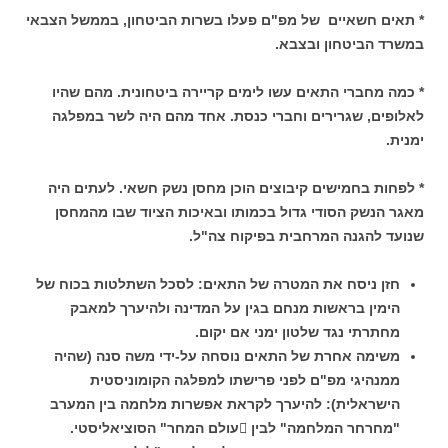
* תאים חשאיים של מפ"ם פעלו בשרות הביטחון, בממשל הצבאי
במשרד
הביטחון ובצבא.
* כמה מחברי התאים עשו לימים קריירה ביטחונית. מהם שהיו
לאלופים, שגרירים וחברי כנסת. אחד מהם היה לשר במפלגה
ימנית.
* לפחות בחמישים קיבוצים הוכן מחסן נשק חשאי. לעתים היה
מאגר הנשק הסודי גדול בכמותו ובאיכות הציוד שבו מהמחסן
שנועד להגנה המרחבית בפיקוח צה"ל.
חזן ניסח את המטרה של התאים: לסכל השתלטות בכוח של
הימין בראשות מנחם בגין על המדינה ולהיערך למאבק
מחתרתי נגד שלטון ימני אם יקום.
משימה אחרת של התאים נוסחה על-ידי משה סנה (שהיה
ממנהיגי מפ"ם לפני פרישתו למפלגה הקומוניסטית
הישראלית): להיערך לקראת אפשרות מלחמה בין המערב
"מחרחר המלחמה" לבין עולם המחר" הסוציאליסטי.