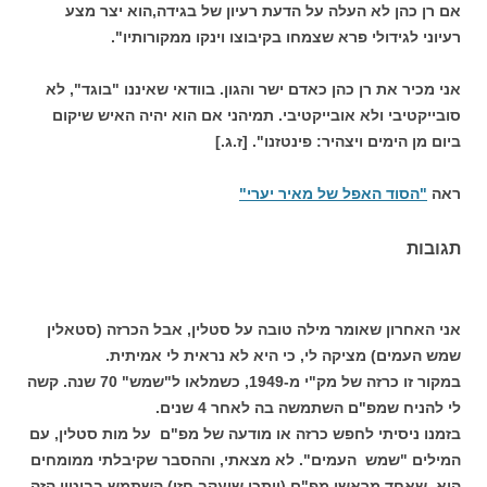
אם רן כהן לא העלה על הדעת רעיון של בגידה,הוא יצר מצע
רעיוני לגידולי פרא שצמחו בקיבוצו וינקו ממקורותיו".
אני מכיר את רן כהן כאדם ישר והגון. בוודאי שאיננו "בוגד", לא
סובייקטיבי ולא אובייקטיבי. תמיהני אם הוא יהיה האיש שיקום
ביום מן הימים ויצהיר: פינטזנו". [ז.ג.]
ראה
"הסוד האפל של מאיר יערי"
תגובות
אני האחרון שאומר מילה טובה על סטלין, אבל הכרזה (סטאלין
שמש העמים) מציקה לי, כי היא לא נראית לי אמיתית.
במקור זו כרזה של מק"י מ-1949, כשמלאו ל"שמש" 70 שנה. קשה
לי להניח שמפ"ם השתמשה בה לאחר 4 שנים.
בזמנו ניסיתי לחפש כרזה או מודעה של מפ"ם על מות סטלין, עם
המילים "שמש העמים". לא מצאתי, וההסבר שקיבלתי ממומחים
הוא, שאחד מראשי מפ"ם (ייתכן שיעקב חזן) השתמש בביטוי הזה