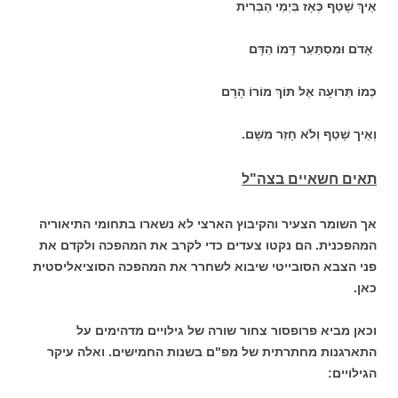
אֵיךְ שָׁטַף כְּאָז בִּיְמֵי הַבְּרִית
אָדֹם וּמִסְתַּעֵר דָּמוֹ הַדָּם
כְּמוֹ תְּרוּעָה אֶל תּוֹךְ מוֹרוֹ הָרָם
וְאֵיך שָׁטַף וְלֹא חָזַר מִשָּׁם.
תאים חשאיים בצה"ל
אך השומר הצעיר והקיבוץ הארצי לא נשארו בתחומי התיאוריה
המהפכנית. הם נקטו צעדים כדי לקרב את המהפכה ולקדם את
פני הצבא הסובייטי שיבוא לשחרר את המהפכה הסוציאליסטית
כאן.
וכאן מביא פרופסור צחור שורה של גילויים מדהימים על
התארגנות מחתרתית של מפ"ם בשנות החמישים. ואלה עיקר
הגילויים: