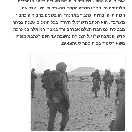
אורי דן היה החלוץ של סיקור יחידות העילית בצה" ל ומרבית
הלוחמים היו חבריו משדה הקרב. הוא נילווה, ישן ואכל עם
הכוחות, הן בהיותו כתב " במחנה" והן בשנים בהם היה כתב "
מעריב" . הוא הכתב הישראלי היחידי בכל הזמנים שצנח צניחה
מבצעית עם חברו הצלם אברהם ורד במצרי המיתלה במערכת
קדש. הכתבה שלו על הצניחה נחשבת עד היום לכתבת מופת,
נושא ללימוד בבית ספר לעיתונאים.