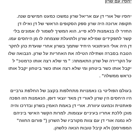
יחסיו עם שרון
יחסיו של אורי דן עם אריאל שרון נמשכו כמעט חמישים שנה.
תקופה ארוכה היה שרון ספק הסקופים הראשי של דן ואילו דן
החזיר לו בנאמנות ללא סייג. הוא המשיך לשמור לו אמונים בלי
קשר לתפקידים שמילא שרון ולתועלת שצמחה לו מן היחסים עמו.
דן היה אולי העיתונאי היחיד שתמך בשרון אחרי שועדת כהן לחקר
הטבח בסברה ושתילה הטילה את האחריות על שרון. הנבואה שלו
על הקריירה של שרון התאמתה: " מי שלא רצה אותו כרמטכ" ל
יקבל אותו כשר ביטחון ומי שלא רצה אותו כשר ביטחון יקבל אותו
כראש ממשלה" .
בעולם הפוליטי בו נאמנויות מתחלפות בקצב של החלפת גרביים
היו היחסים הין שרון לאורי דן מאד יוצאי דופן. הנאמנות הזו הפכה
פאתטית וכמעט עיוורת. אורי דן באמת האמין בשרון ובדרכו והיה
מוכן ללכת אחריו בעיניים עצומות. למרות הקשר האישי ביניהם
לא נמנה אורי דן עם צוות מקורביו של השרון (" פורום החווה"
המפורסם) ולא קיבל טובות הנאה כלשהן.