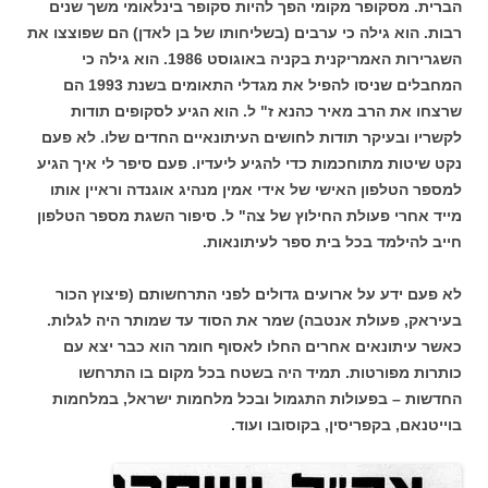
הברית. מסקופר מקומי הפך להיות סקופר בינלאומי משך שנים
רבות. הוא גילה כי ערבים (בשליחותו של בן לאדן) הם שפוצצו את
השגרירות האמריקנית בקניה באוגוסט 1986. הוא גילה כי
המחבלים שניסו להפיל את מגדלי התאומים בשנת 1993 הם
שרצחו את הרב מאיר כהנא ז" ל. הוא הגיע לסקופים תודות
לקשריו ובעיקר תודות לחושים העיתונאיים החדים שלו. לא פעם
נקט שיטות מתוחכמות כדי להגיע ליעדיו. פעם סיפר לי איך הגיע
למספר הטלפון האישי של אידי אמין מנהיג אוגנדה וראיין אותו
מייד אחרי פעולת החילוץ של צה" ל. סיפור השגת מספר הטלפון
חייב להילמד בכל בית ספר לעיתונאות.
לא פעם ידע על ארועים גדולים לפני התרחשותם (פיצוץ הכור
בעיראק, פעולת אנטבה) שמר את הסוד עד שמותר היה לגלות.
כאשר עיתונאים אחרים החלו לאסוף חומר הוא כבר יצא עם
כותרות מפורטות. תמיד היה בשטח בכל מקום בו התרחשו
החדשות – בפעולות התגמול ובכל מלחמות ישראל, במלחמות
בוייטנאם, בקפריסין, בקוסובו ועוד.