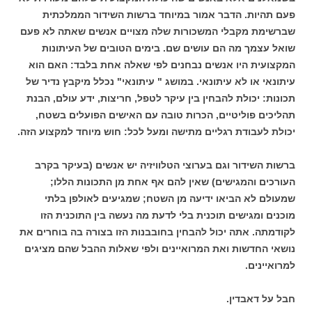
פעם תהיות. הדבר אמור במיוחד ברשות השידור הממלכתית
שברשימת מקבלי המשכורות שלה מצויים אנשים שאתה לא פעם
שואל עצמך מה הם עושים שם. בימים הטובים של העיתונות
המקצועית היו אנשים נבחנים לפי שאלה אחת בלבד: האם הוא
עיתונאי או לא עיתונאי. במושג " עיתונאי" נכלל מיקבץ נדיר של
תכונות: יכולת להבחין בין עיקר לטפל, חריצות, ידע עולם, הבנת
תהליכים פוליטיים, הכרות טובה עם האישים הפועלים בשטח,
יכולת לעבודת רגליים מתישה ומעל לכל: חוש מיוחד למקצוע הזה.
ברשות השידור וגם בערוצי הטלוויזיה יש אנשים (בעיקר בקרב
העורכים והמגישים) שאין להם אף אחת מן התכונות הללו;
שמעולם לא הביאו ידיעה מן השטח; שמגיעים לאולפן בלתי
מוכנים ומגישים תוכנית בלי לדעת מה נעשה בין התוכנית הזו
לקודמתה. אתה יכול להבחין בחובבנות הזו בצורה בה בוחרים את
נושאי החדשות ואת המרואיינים ולפי שאלות ההבל שהם מציגים
למרואיינים.
חבל על דאבדין.