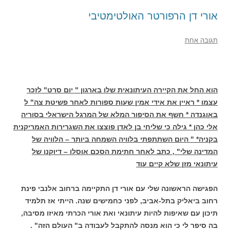
אורי דן הרפורטר האולטימטיבי
תגובה אחת
הוא החל את הקיירה העיתונאית שלו בארגון " יום סרט" לזכר
עצמו * ראיין את אידי אמין שעות ספורות לאחר פשיטת צה" ל
באוגנדה * חשף את הסיפור המלא של המרגל הישראלי בסוריה
אלי כהן * גילה כי שליחי בן לאדן פוצצו את השגרירות האמריקנית
בקניה* " היום השתתפתי בלוויה השמחה ביותר – הלוויה של
המדינה שלי" , כתב לאחר חתימת הסכם אוסלו – דיוקנו של
עיתונאי מזן שלא קיים עוד
הפגישה הראשונה שלי עם אורי דן התקיימה ברחוב אלנבי פינת
רחוב ביאליק בתל-אביב, לפני כחמישים שנה. הייתי אז תלמיד
תיכון עם שאיפות להיות עיתונאי ואת אורי הכרתי מאיזו מסיבה,
בה סיפר לי כי הוא מנסה להתקבל לעבודה ב" העולם הזה" .