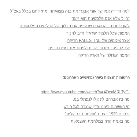
למה הדירה אמו של אורי אבנרי את בנה מצוואתה ומתי לחם בכלל באצ"ל
"חייל שלא אנס פלסטינית הוא גזען"
ג'ואן פיטרס – החוקרת שחשפה את הבלוף של הפליטים הפלסטינים
המפות שכל תלמיד ישראלי חייב להכיר
אוצר צילומים של PALESTINE הריקה
איך להיפטר מזבובי הבית ולפתור את בעיית היונים
המפה הגדולה של הארץ הריקה
הרשומות הנצפות ביותר (מהיומיים האחרונים)
https://www.youtube.com/watch?v=4OcaMRLTyGI
מה בין אברהם לינקולן לנפתלי בנט
מי האשמים בעינוי הדין שנגרם לגל הירש
פוגרום 1929 בצפת "עולמנו חרב עלינו"
מה באמת קרה במלחמת העצמאות