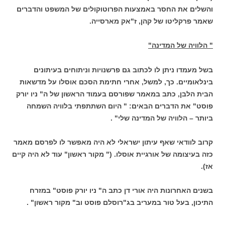
והשלים את החסר באמצעות הפרוטוקולים של המשפט והדברים
שאמר פרקליטו של קהן, ז"אק מארסייה.
" הלוויה של המדינה"
בשל מעמדו ניתן לו לכתוב גם פרשנויות וניתוחים בעיתונים
בינלאומיים. כך, למשל, אחרי חתימת הסכם אוסלו על מדשאות
הבית הלבן, כתב במאמר שפורסם בעמוד הראשון של ה" ניו יורק
פוסט" את הדברים הבאים: " היום השתתפתי בלוויה השמחה
ביותר – הלוויה של המדינה שלי" .
קרוב לוודאי שאף עיתון ישראלי לא היה מאפשר לו לפרסם מאמר
כזה בעיצומה של אורגיית אוסלו. (" מקור ראשון" עוד לא היה קיים
אז).
בשנים האחרונות היה אורי דן כתב ה" ניו יורק פוסט" במזרח
התיכון, בעל טור במעריב בג"רוסלם פוסט וב" מקור ראשון" .