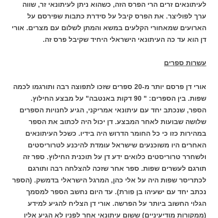
לעיתונאים זרים הרי הפרס הזה, כשהוא ניתן לעיתונאי זר, שווה
ערך לפוליצר. את הפרס קיבל על סידרת כתבות שפירסם על
הארועים שמאחורי הקלעים במשא והמתן לשלום עם מצרים. אורי
דן הוא עד כה העיתונאי הישראלי היחיד שקיבל פרס זה.
עשרות ספרים
אורי דן פרסם יותר מ-20 ספרים שזכו לתפוצה רבה ותורגמו לכמה
שפות. בין הספרים: " 90 דקות באנטבה" על מבצע החילוץ.
הספר, שנכתב יחד עם עיתונאי אמריקני, הגיע לחנויות הספרים
שלושה שבועות לאחר המבצע. דן יכול היה לכתוב את הספר
במהירות כזו כי כל החומר הדרוש היה בידיו. כשכל העיתונאים
האחרים היו משוכנעים שישראל עומדת להיכנע לטרוריסטים
ולשחרר טרוריסטים כלואים ידע דן על תוכנית החילוץ. ספר זה
תורגם לעשרים שפות. ספר אחר שזכה להצלחה רבה ותורגם
לכתריסר שפות היה על אלי כהן, המרגל הישראלי בדמשק. (הספר
נכתב יחד עם ישעיהו בן פורת). עד היום נחשב הספר למסמך
הגלוי החשוב ביותר על הפרשה. אורי דן הצליח להגיע למידע
(ממקורות מודיעיניים) ששום עיתונאי אחר לפניו לא הגיע אליו