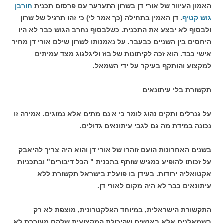
האמון העיוור של אורי דן בשרון התערער עם פרסום תכנית
חורבן
גוש קטיף
. דן האמין בתחילה (כך אמר לי) כי זהו תרגיל של שרון
ולבסוף לא יבצע את התכנית. כשלבסוף נחרב הגוש כבר לא היו
היחסים בין השניים כבעבר. על נאמנותו לשרון שילם אורי דן מחיר
אישי כבד. הוא זכה לקיתונות של בוז וליגלגוג מצד עמיתים
למקצוע והותקף בעיקר על ידי השמאל.
תקשורת בלי עיתונאים
על גנרלים ותקים נהוג לומר כי אינם מתים אלא נמוגים. אמירה זו
נכונה במידת מה גם לגבי עיתונאים גדולים.
בשנים האחרונות הועם זוהרו של אורי דן והוא היה צריך להיאבק
על זכותו להופיע כמגיש שותף בתכנית " הכל דיבורים" ובתכניות
אקטואליה ירודות. בעידן בו פועלת בישראל תקשורת ללא
עיתונאים כבר לא היה מקום לאורי דן.
התקשורת הישראלית, במיוחד האלקטרונית, מוצפת לא רק
בשמאלנים אלא באנשים שהיכולת המקצועית שלהם מעוררת לא