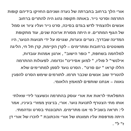
אורי הלך ברחוב בחברתה של נערה ושניהם החזיקו בידיהם קופות
התרמה וסרטי נייר. באותה תקופה נהוג היה להתרים ברחוב
אנשים ולהצמיד לדש בגדם בסיכה, סרט נייר ועליו ציור או סמל
של הגוף המתרים. זו היתה מסורת ארוכת שנים, עוד מתקופת
המדינה שבדרך. נערים ונערות, שגויסו על ידי תנועות הנוער, היו
משוטטים ברחובות ומתרימים – לקרן הקיימת, קרן תל חי, הליגה
למלחמה בשחפת, " כופר הישוב" , ארגון אמהות עובדות,
אילנשי" ל פוליו, " למען אסירינו" וכדומה. לפעולות ההתרמה
הללו קראו " יום סרט" . הסרט נועד לסמן למתרימים שלא
להטריד שוב אנשים שכבר תרמו. לתורמים שימש הסרט להפגין
גאווה – אנחנו שותפים למאמץ הלאומי.
התפלאתי לראות את אורי עוסק בהתרמה וכשעצר לידי שאלתי
אותו מתי הצטרף לתנועת נוער. אורי, בניצוץ ממזרי בעיניו, אמר
לי: תראה בשביל מי אנו מתרימים. התבוננתי בסרט ונדהמתי.
היתה מודפסת עליו תמונתו של אורי והכתובת " לזכרו של אורי דן
ז" ל" .