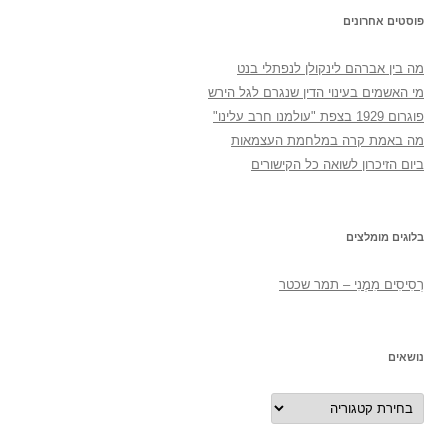
פוסטים אחרונים
מה בין אברהם לינקולן לנפתלי בנט
מי האשמים בעינוי הדין שנגרם לגל הירש
פוגרום 1929 בצפת "עולמנו חרב עלינו"
מה באמת קרה במלחמת העצמאות
ביום הזיכרון לשואה כל הקישורים
בלוגים מומלצים
רְסִיסִים מִמֶנִי – תמר שכטר
נושאים
נושאים