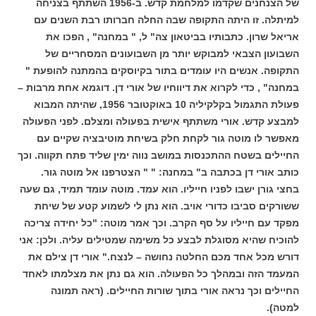
של הצנחנים שקדמו למלחמת קדש. ב-1956 השתתף בצניחה
למיתלה. זו היתה התקופה שבה החלה חברותו רבת השנים עם
אריאל שרון. כתבותיו בביטאון צה" ל, " במחנה" , הפכו את
השבועון הצבאי למבוקש יותר מן השבועונים המסחריים של
התקופה. אנשים היו עומדים בתור בקיוסקים בהמתנה להופעת "
במחנה" , כדי לקרוא את דיווחיו של אורי דן. דוגמא אחת מרבות –
פעולת התגמול בקלקיליה 10 באוקטובר 1956, שהיתה המבוא
למבצע קדש. אורי משתתף אישית בפעולה ומצלם. לפני הפעולה
מאפשר לו מוטה גור לקחת חלק בשיחת מוטיבציה שקיים עם
החיילים בשטח ההתכנסות במושב נווה ימין שליד פתח תקווה. וכך
כותב אורי דן בכתבה ב" במחנה: " " הצטרפנו אל מוטה גור.
בחצי גורן ישבו לפניו חייליו. הוא עמד. מוטה עומד תמיד, גם שעה
ששורקים סביבו כדורי אויב. הוא נתן לי לשמוע קטע של שיחת
מפקד עם חייליו על סף הקרב. וכך אמר מוטה: "כל יחידה צריכה
להוכיח שהיא מסוגלת לבצע כל משימה שמטילים עליה. ולכן: אני
דורש מכל אחד מכם החלטה נחושה – לנצח." אורי דן צילם את
המעמד הזה ובמהלך כל הפעולה. הוא גם נתן את מצלמתו לאחד
החיילים וכך נראה אורי בתוך שורות החיילים. (ראה תמונה
למטה).