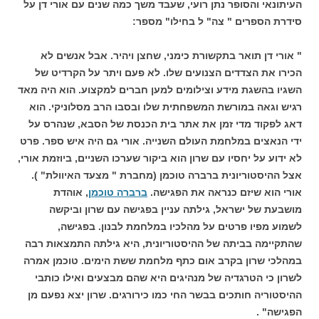
העיתונאי והסופר נתן רועי, שעבד משך כמה שנים עם אורי דן על
סידרת הספרים " צה" ל בחילו" מספר:
" אורי דן תואר בתקשורת כימני, שחצן ויהיר. אבל אנשים לא
הכירו את הצדדים הצנועים שלו. לא פעם ויתר על הקרדיט של
השגיו בהשגת מידע וצילומים למען חברים למקצוע. הוא היה מאד
רגיש וגאה במורשת המשפחתית שלו ובסבו הרב מסלוניקי. הוא
דאג לפקוד מדי זמן את אתר בית הכנסת של הסבא, שנהרס על
ידי הנאצים במלחמת העולם השנייה. אורי גם היה איש ספר. פרט
לא ידוע על יחסיו עם שרון הוא ביקור שערכו השניים, ביוזמת אורי,
אצל ההיסטוריונית ברברה טוכמן (מחברת " מצעד האיוולת" ).
אורי הוא שיזם כנראה את הפגישה.
ברברה טוכמן
, אוהדת
מושבעת של ישראל, גילתה עניין בפגישה עם שרון וביקשה
לשמוע מפיו פרטים על מהלכיו במלחמת לבנון. בפגישה,
שהתקיימה בביתה של ההיסטוריונית, היא גילתה התמצאות רבה
במהלכי שרון בקרב אום כתף מלחמת ששת הימים. טוכמן אמרה
לשרון כי הטרגדיה של מנהיגים היא שהם מבצעים ואילו כותבי
ההיסטוריה חותכים בבשר החי כמו כירורגים. שרון יצא נפעם מן
הפגישה" .