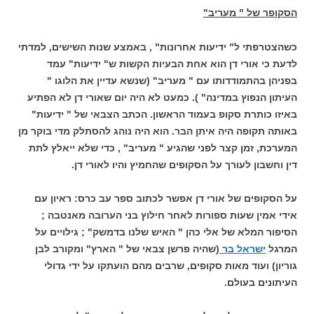
הסקופר של " מעריב"
כשהצטרפתי ל" ידיעות אחרונות" , באמצע שנות השישים, למדתי
לדעת כי אורי דן הוא אחת הבעיות הקשות ש" ידיעות" עמד
בפניהן בהתמודדותו עם " מעריב" (שנשא עדיין את הלוגו "
העיתון הנפוץ במדינה" ). כמעט לא היה יום שאורי דן לא הפתיע
באיזו כותרת סקופ בעמוד הראשון. הכתב הצבאי של " ידיעות"
באותה תקופה היה איתן הבר. הוא היה נוהג להסתלק מדי בוקר מן
המערכת, זמן קצר לפני שהגיע " מעריב" , כדי שלא ייאלץ לתת
דין וחשבון לעורך על הסקופים שהחמיץ והיו לאורי דן.
על הסקופים של אורי דן אפשר לכתוב ספר עב כרס: ראיון עם
אידי אמין שעות ספורות לאחר חילוץ בני הערובה מאנטבה ;
הסיפור המלא של אלי כהן " האיש שלנו בדמשק" ; גילויים על
המרגל
ישראל בר
(שהיה פרשן צבאי של " הארץ" ומקורב לבן
גוריון) ועוד מאות סקופים, שרבים מהם הועתקו על ידי גדולי
העיתונים בעולם.