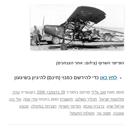
הפייפר השרוף (צילום: אתר הצנחנים)
לחץ כאן
כדי להירשם כ
מנוי (חינם) להיגיון בשיגעון
פוסט
מאת
זאב גלילי
פורסם בתאריך
29 בדצמבר 2006
בקטגוריה
טרור
,
מלחמות ישראל
,
תהליך השלום
,
תקשורת
וסומן בתגיות
אידי אמין
,
אלי כהן
,
אריאל שרון
,
ברברה טוכמן
,
הפייפר השרוף
,
הצניחה במיטלה
,
מבצע
אנטבה
,
מוטה גור
,
פעולות התגמול
.