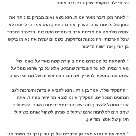
והייתי ילד בתקופה שבן גוריון זכר אותה.
" לאחר מכן דיבר מאיר עמית. הוא נשא נאום מבריק בו ניתח את
כוחן של מדינות ערב והעריך את כוונותיהן. הוא אמר כי לדעתו לא
צפויה מלחמה עם מדינות ערב בשנתיים הקרובות. בדיעבד נתברר
שכל הערכותיו היו נכונות ומדויקות. כשסיים עמית את נאומו ביקש
בן גוריון את רשות הדיבור.
" להפתעת כל הנוכחים מתח ביקורת קשה מאד על נאומו של
מאיר עמית. לא על העובדות שהביא, אלא על כך שהוא נוטל על
עצמו את התפקיד להעריך את הכוונות הצפויות של מנהיגי האויב.
" התפקיד שלך, אמר בן גוריון, הוא להביא עובדות והערכות לגבי
הנתונים הנוכחיים. תפקידך איננו לנבא מה יהיה בעתיד. אתה
אינך מסוגל להעריך מה יעשו קברניטי מדינות האויב. השיקולים
שמביאים למלחמה אינם שיקולים שניתן לשקול אותם בשיקולי
היגיון של אנשי מודיעין.
" מאיר עמית נפגע מאד מן הדברים של בן גוריון וכך גם חשתי אני