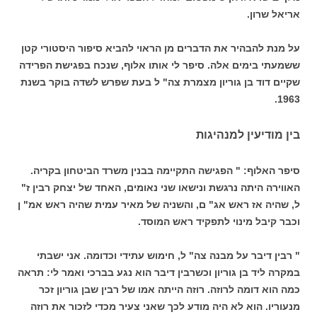
אריאל שרון.
על מנת להבהיר את הדברים מן הראוי להביא סיפור היסטורי קטן
ששמעתי בימים אלה. סיפר לי אותו אלוף, שנכח בפגישת הפרידה
שקיים דוד בן גוריון מצמרת צה" ל בעת שפרש לשדה בוקר בשנת
1963.
בין מודיעין למנהיגות
סיפר האלוף: " הפגישה התקיימה בבנין משרד הביטחון בקריה.
האווירה היתה נרגשת ונישאו שני נאומים, האחד של יצחק רבין ז"
ל, שהיה אז ראש אג" ם, והשניה של מאיר עמית שהיה ראש אמ" ן
וכבר קיבל מינוי לתפקיד ראש המוסד.
" רבין דיבר על מבנה צה" ל, חימוש עתידי וכדומה. אני ישבתי
במקרה ליד בן גוריון וכשרבין דיבר הוא נגע בברכי ואמר לי: תראה
כמה הוא דומה לרוזה. רוזה הייתה אמו של רבין שבן גוריון זכר
מנעוריו. הוא לא היה מודע לכך שאני צעיר מכדי לזכור את רוזה