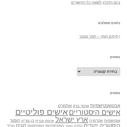
ביום הזיכרון לשואה כל הקישורים
בלוגים מומלצים
רְסִיסִים מִמֶנִי – תמר שכטר
נושאים
נושאים
נושאים
אבטואנטישמיות
אולמרט
אהוד ברק
אישים פוליטיים
אישים היסטוריים
ארץ ישראל
אקדמיה
בן גוריון
הומור
אנטישמיות
ארצות הברית
היסטוריה יהודית
חגים
התנתקות
התנחלויות
חז"ל
הלכה
הספר