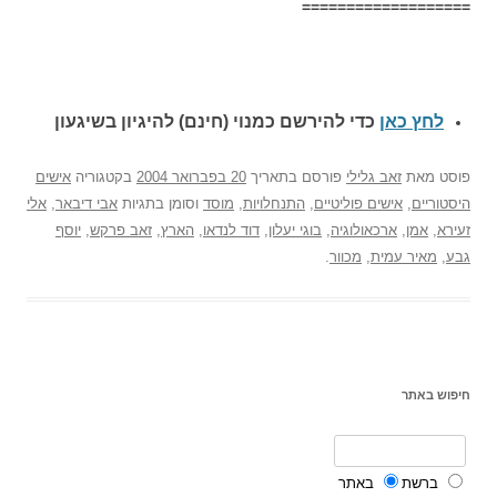
===================
לחץ כאן
כדי להירשם כ
מנוי (חינם) להיגיון בשיגעון
פוסט
מאת
זאב גלילי
פורסם בתאריך
20 בפברואר 2004
בקטגוריה
אישים
היסטוריים
,
אישים פוליטיים
,
התנחלויות
,
מוסד
וסומן בתגיות
אבי דיבאר
,
אלי
זעירא
,
אמן
,
ארכאולוגיה
,
בוגי יעלון
,
דוד לנדאו
,
הארץ
,
זאב פרקש
,
יוסף
גבע
,
מאיר עמית
,
מכוור
.
חיפוש באתר
ברשת
באתר