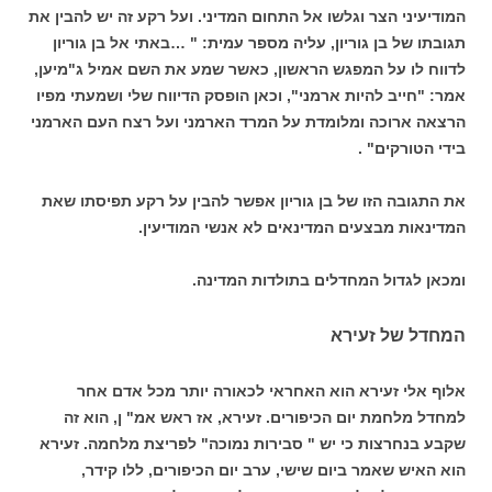
המודיעיני הצר וגלשו אל התחום המדיני. ועל רקע זה יש להבין את
תגובתו של בן גוריון, עליה מספר עמית: " …באתי אל בן גוריון
לדווח לו על המפגש הראשון, כאשר שמע את השם אמיל ג"מיען,
אמר: "חייב להיות ארמני", וכאן הופסק הדיווח שלי ושמעתי מפיו
הרצאה ארוכה ומלומדת על המרד הארמני ועל רצח העם הארמני
בידי הטורקים" .
את התגובה הזו של בן גוריון אפשר להבין על רקע תפיסתו שאת
המדינאות מבצעים המדינאים לא אנשי המודיעין.
ומכאן לגדול המחדלים בתולדות המדינה.
המחדל של זעירא
אלוף אלי זעירא הוא האחראי לכאורה יותר מכל אדם אחר
למחדל מלחמת יום הכיפורים. זעירא, אז ראש אמ" ן, הוא זה
שקבע בנחרצות כי יש " סבירות נמוכה" לפריצת מלחמה. זעירא
הוא האיש שאמר ביום שישי, ערב יום הכיפורים, ללו קידר,