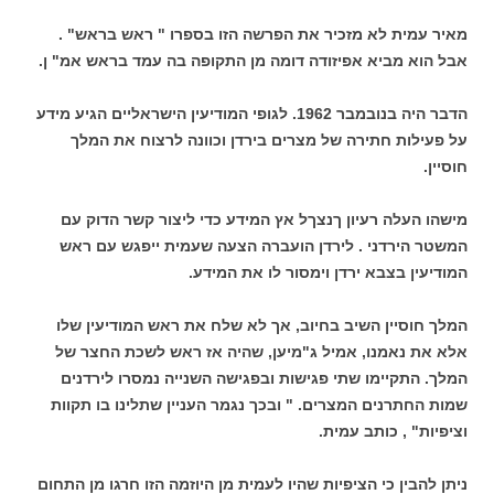
מאיר עמית לא מזכיר את הפרשה הזו בספרו " ראש בראש" .
אבל הוא מביא אפיזודה דומה מן התקופה בה עמד בראש אמ" ן.
הדבר היה בנובמבר 1962. לגופי המודיעין הישראליים הגיע מידע
על פעילות חתירה של מצרים בירדן וכוונה לרצוח את המלך
חוסיין.
מישהו העלה רעיון ךנצךל אץ המידע כדי ליצור קשר הדוק עם
המשטר הירדני . לירדן הועברה הצעה שעמית ייפגש עם ראש
המודיעין בצבא ירדן וימסור לו את המידע.
המלך חוסיין השיב בחיוב, אך לא שלח את ראש המודיעין שלו
אלא את נאמנו, אמיל ג"מיען, שהיה אז ראש לשכת החצר של
המלך. התקיימו שתי פגישות ובפגישה השנייה נמסרו לירדנים
שמות החתרנים המצרים. " ובכך נגמר העניין שתלינו בו תקוות
וציפיות" , כותב עמית.
ניתן להבין כי הציפיות שהיו לעמית מן היוזמה הזו חרגו מן התחום