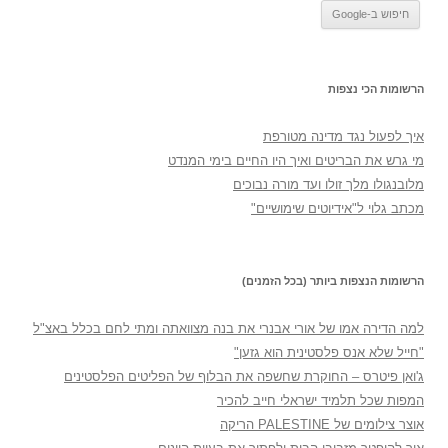
הרשומות הכי נצפות
איך לפעול נגד מדינה מטורפת
מי גרש את הבריטים ואיך היו החיים בימי המנדט
מלובנגולו מלך זולו ועד מורה נבוכים
מכתב גלוי ל"אידיוטים שימושיים"
הרשומות הנצפות ביותר (בכל הזמנים)
למה הדירה אמו של אורי אבנרי את בנה מצוואתה ומתי לחם בכלל באצ"ל
"חייל שלא אנס פלסטינית הוא גזען"
ג'ואן פיטרס – החוקרת שחשפה את הבלוף של הפליטים הפלסטינים
המפות שכל תלמיד ישראלי חייב להכיר
אוצר צילומים של PALESTINE הריקה