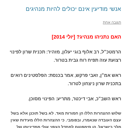
אנשי מודיעין אינם יכולים להיות מנהיגים
תגובה אחת
האם נתניהו מנהיג? [יולי 2014]
הרמטכ"ל, רב אלוף בוגי יעלון, מזהיר: תכנית שרון לפינוי
רצועת עזה תפיח רוח גבית בטרור.
ראש אמ"ן, זאבי פרקש, אמר בכנסת: הפלסטינים רואים
בתכנית שרון ניצחון לטרור.
ראש השב"כ, אבי דיכטר, מתריע: הפינוי מסוכן.
שלוש ההצהרות הללו הן חמורות מאד. לא בשל תוכנן אלא בשל
עצם העובדה שנאמרו, ובפומבי. כי ההצהרות הללו מעידות שאין
מלך בישראל. הן סימפטום למחדל הצפוי אולי ממדיניותו של