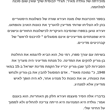
מזכירתה של גולדה מאיר: תגידי לבוסית שלך שאין שום סכנה
למלחמה.
בספר הזכרונות שלו מונה זעירא שורה של כשלונות היסטוריים
בהן לא הצליחו שרותי מודיעין להעריך את כוונות האויב והופתעו.
זעירא טוען בספרו שהסיבה העיקרית לכישלונות החוזרים ונישנים
היא שמנתחים מודיעיניים אינם מסוגלים " להיכנס לראש" של
קברניטים מדיניים.
בשיחה עם עורך ספרו, רמי טל, הוא הביא לדוגמא את החלטת
בן-גוריון להקים את המדינה. כל מנתח מודיעיני היה מעריך את
הסבירות לכך שבן-גוריון יכריז על הקמת מדינת ישראל ב-15 במאי
1948, כ" נמוכה מאוד" . אדם המסוגל להבין את בן-גוריון ולנחש
את כוונותיו, או את כוונות כל מנהיג אחר, לא היה הופך לאיש
מודיעין אלא למנהיג.
בדבריו אלה הסיר מעצמו זעירא חלק מן האחריות. הוא בעצם
אמר: גולדה היא המנהיגה היא הייתה צריכה להחליט ולא לסמוך
על החיזוי שלי.