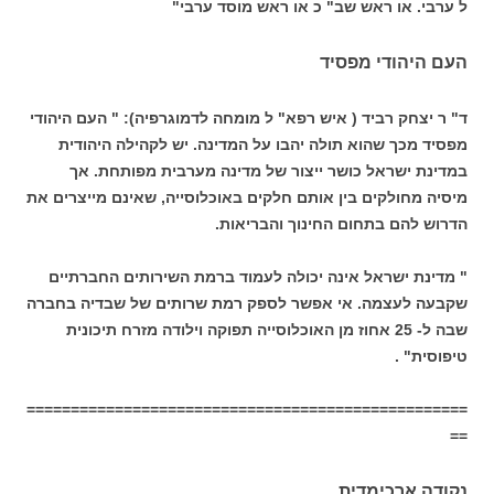
ל ערבי. או ראש שב" כ או ראש מוסד ערבי"
העם היהודי מפסיד
ד" ר יצחק רביד ( איש רפא" ל מומחה לדמוגרפיה): " העם היהודי
מפסיד מכך שהוא תולה יהבו על המדינה. יש לקהילה היהודית
במדינת ישראל כושר ייצור של מדינה מערבית מפותחת. אך
מיסיה מחולקים בין אותם חלקים באוכלוסייה, שאינם מייצרים את
הדרוש להם בתחום החינוך והבריאות.
" מדינת ישראל אינה יכולה לעמוד ברמת השירותים החברתיים
שקבעה לעצמה. אי אפשר לספק רמת שרותים של שבדיה בחברה
שבה ל- 25 אחוז מן האוכלוסייה תפוקה וילודה מזרח תיכונית
טיפוסית" .
==================================================
==
נקודה ארכימדית