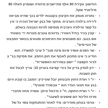
החישוב עקירת 80 אלף מתיישבים מיהודה ושומרון תעלה 80
מיליארד שקל.
· נתניהו מנמק את הקיצוץ בקצבות ילדים בכך שהיא מביאה
לירידה בילודה הערבית. מחקר של בנק ישראל הוכיח כי אין
כל קשר והילודה הערבית מוסיפה להיות הגבוהה בעולם.
· קצין בכיר בחיל האוויר: בדואים גונבים מטרות ירי בשטחי
אש בנגב. כם משבשים את האימונים ופוגעים בכושר המבצעי
של הטייסים" .
· שר הפנים אופיר פינס מינה מנכ" ל ערבי למשרדו. הוא
הודיע כי אינו מתכוון לאכוף את חוק החמץ. את פסיקת בג" ץ
לגיור הקפצה " יישם במהירות האפשרית" .
· ירון לונדון בדיון על גיורי קפיצה בערוץ 10: צריך לבטל את
חוק השבות.
· יו" ר ועדת החוץ והבטחון יובל שטייניץ: המצב בו קובע היום
בגץ את תוואי הגדר הוא " אבסורד מוטרף" .
· יו" ר ועדת החוקה, ח" כ מיכאל איתן: עשרה אחוז מחברי
מרכז הליכוד הם פושעים לשעבר" .
· גורמי בטחון מזהירים: מיד לאחר ההתנתקות צפוי גל של