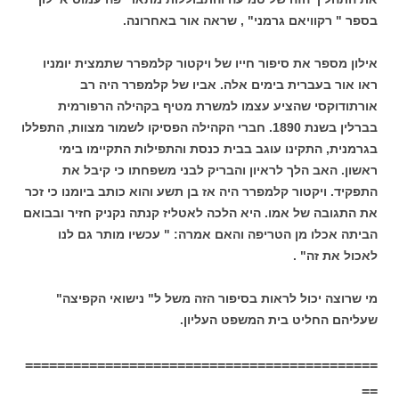
בספר " רקוויאם גרמני" , שראה אור באחרונה.
אילון מספר את סיפור חייו של ויקטור קלמפרר שתמצית יומניו
ראו אור בעברית בימים אלה. אביו של קלמפרר היה רב
אורתודוקסי שהציע עצמו למשרת מטיף בקהילה הרפורמית
בברלין בשנת 1890. חברי הקהילה הפסיקו לשמור מצוות, התפללו
בגרמנית, התקינו עוגב בבית כנסת והתפילות התקיימו בימי
ראשון. האב הלך לראיון והבריק לבני משפחתו כי קיבל את
התפקיד. ויקטור קלמפרר היה אז בן תשע והוא כותב ביומנו כי זכר
את התגובה של אמו. היא הלכה לאטליז קנתה נקניק חזיר ובבואם
הביתה אכלו מן הטריפה והאם אמרה: " עכשיו מותר גם לנו
לאכול את זה" .
מי שרוצה יכול לראות בסיפור הזה משל ל" נישואי הקפיצה"
שעליהם החליט בית המשפט העליון.
============================================
==