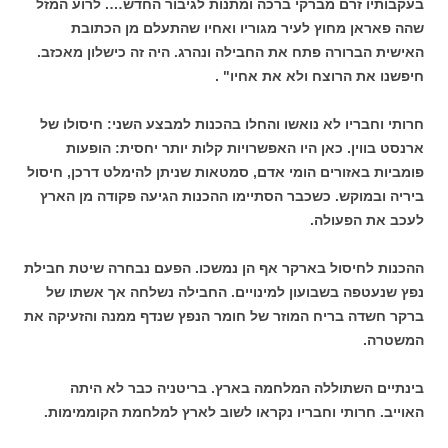
בעקבותיו זרם מברקי ברכה ומתנות לגיבור החדש…. לרוע המזל
שהה פאראן מחוץ לעיר מגוריו ואחיו שהתעלם מן הכתובת
האישית הברורה פתח את החבילה ונהרג. היה זה כישלון מאכזב.
חיפשנו את הרוצח ולא את אחיו" .
חרותי וחבריו לא נואשו והחלו בהכנות למבצע השני: חיסולו של
ארנסט בווין. כאן היו האפשרויות קלות יותר יחסית: הופעות
פומביות באזורים הומי אדם, סמטאות שניתן להימלט דרכן, חיסול
ביריה ובמוקש. כשכבר הסתיימו ההכנות הגיעה פקודה מן הארץ
לעכב את הפעולה.
ההכנות לחיסול בארקר אף הן נמשכו. הפעם נבחרה שיטת חבילת
נפץ שנעטפה בשבועון למינויים. החבילה נשלחה אך אשתו של
ברקר חשדה בריח המוזר של חומר הנפץ שנדף ממנה והזעיקה את
המשטרה.
בינתיים השתוללה המלחמה בארץ. בריטניה כבר לא היתה
האוייב. חרותי וחבריו נקראו לשוב לארץ למלחמת הקוממימות.