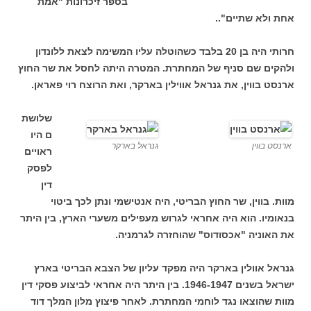
בספר זיכרונות "אמת
אחת ולא שתיים"..
חרותי היה בן 20 בלבד כשהוטלה עליו המשימה לצאת ללונדון
ולהקים שם סניף של המחתרת. המטרה היתה לחסל את שר החוץ
ארנסט בווין, את גנראל אווילין בארקר, ואת הרוצח רוי פאראן.
שלושת
ם היו
ארנסט בווין
גנראל בארקר
ראויים
לפסק
דין
מוות. בווין, שר החוץ הבריטי, היה אנטישמי ונתן לכך ביטוי
בנאומיו. הוא היה אחראי לגרוש מעפילים משערי הארץ, בין היתר
את האוניה "אכסודוס" שהוחזרה לגרמניה.
גנראל אוולין בארקר היה מפקד עליון של הצבא הבריטי בארץ
ישראל בשנים 1946-1947. בין היתר היה אחראי לביצוע פסקי דין
מוות שהוצאו נגד לוחמי המחתרת. לאחר פיצוץ מלון המלך דוד