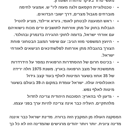
מעשי טרור בעיקר מיהודה ושומרון.
· טכנולוגיית הקסאם זלגה מעזה ליו" ש. אמצעי לחימה
מוברחים מגבול מצרים, דרך ישובי הבדואים.
· ראש המועצה לבטחון לאומי, גיורא איילנד, מציע להטיל
הגבלות בחוק על מתן אזרחות לתושבים זרים מכוח נישואיהם
עם אזרחי ישראל, בדומה לחוקי ההגירה בדנמרק ובהולנד.
· היועץ המשפטי מזוז הגיב: עם שיפור המצב הבטחוני פוחת
הצורך בהגבלת מתן אזרחות לפלשתינאים הנישאים לאזרחי
ישראל.
· בכינוס חרום של ההסתדרות הרפואית נמסר על הידרדרות
מתמשכת של מצב הרפואה בארץ. משנת 1975 חלה ירידה
של 35 אחוז בשעור המיטות לאלף בעוד קצב גידול
האוכלוסיה עולה. ישראל עומדת במקום ה-39 בעולם בשעור
מיטות לאלף נפש.
· גדעון לוי בהארץ: הסוכנות היהודית צריכה לחדול
מלהתקיים. העליה כבר אינה צריכה להיות ערך בפני עצמו.
המסקנה העולה מן המקבץ הזה ברורה. מדינת ישראל כבר איננה
מדינה ציונית. יותר ויותר יהודים מרגישים שהמדינה הזו לא כל כך