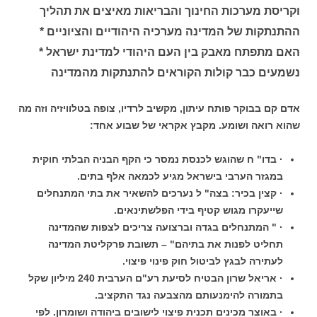
וקריסת מערכות החינוך והבריאות מאיצים את תהליך
ההתנתקות של המדינה מערכיה היהודיים והציוניים *
האם מתפתח מאבק בין העם היהודי למדינת ישראל *
נשמעים כבר קולות הקוראים להתנתקות מהמדינה
אדם קם בבוקר פותח עיתון, מקשיב לרדיו, צופה בטלוויזיה וזה מה
שהוא רואה ושומע. מקבץ אקראי של שבוע אחד:
· בדו" ח שהוגש לכנסת נמסר כי הקף הבניה הבלתי חוקית
במגזר הערבי בישראל מגיע לכמאה אלף בתים.
· קצין בכיר: בצה" ל נערכים להשאיר את בתי המתנחלים
שייעקרו מגוש קטיף בידי הפלשתינאים.
· " המתנחלים בגדה וברצועה צריכים לצפות שהמדינה
תחליט לפנות את בתיהם" – תשובת פרקליטת המדינה
לעתירה לבגץ לביטול חוק פינוי פיצוי.
· אריאל שרון הבטיח לסיעת רע"ם הערבית 240 מיליון שקל
בתמורה להימנעותם מהצבעה נגד התקציב.
· באוצר מכינים תכנית פיצוי לישובים ביהודה ושומרון. לפי