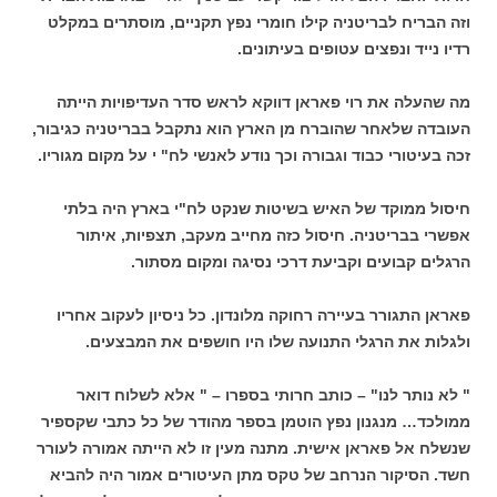
וזה הבריח לבריטניה קילו חומרי נפץ תקניים, מוסתרים במקלט
רדיו נייד ונפצים עטופים בעיתונים.
מה שהעלה את רוי פאראן דווקא לראש סדר העדיפויות הייתה
העובדה שלאחר שהוברח מן הארץ הוא נתקבל בבריטניה כגיבור,
זכה בעיטורי כבוד וגבורה וכך נודע לאנשי לח" י על מקום מגוריו.
חיסול ממוקד של האיש בשיטות שנקט לח"י בארץ היה בלתי
אפשרי בבריטניה. חיסול כזה מחייב מעקב, תצפיות, איתור
הרגלים קבועים וקביעת דרכי נסיגה ומקום מסתור.
פאראן התגורר בעיירה רחוקה מלונדון. כל ניסיון לעקוב אחריו
ולגלות את הרגלי התנועה שלו היו חושפים את המבצעים.
" לא נותר לנו" – כותב חרותי בספרו – " אלא לשלוח דואר
ממולכד… מנגנון נפץ הוטמן בספר מהודר של כל כתבי שקספיר
שנשלח אל פאראן אישית. מתנה מעין זו לא הייתה אמורה לעורר
חשד. הסיקור הנרחב של טקס מתן העיטורים אמור היה להביא