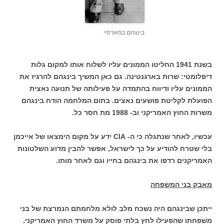
בינגהם במארסיי
בשנת 1941 החליטו הממונים עליו לשלוח אותו למקום גלות
דיפלומטי: שרות בארגנטינה. גם כאן המשיך בינגהם להרגיז את
הממונים עליו ודיווח בהתמדה על פעילותה של תנועה נאצית
הפועלת לקליטת פושעים נאצים. בתום המלחמה הודח בינגהם
משרות החוץ האמריקני וב- 1988 מת חסר כל.
עכשיו, לאחר שנתגלה כי ה- CIA ידע על מקום הימצאו של אייכמן
בלי שטרח להודיע על כך לישראל, אפשר להבין מדוע השלטונות
האמריקנים רדפו את בינגהם בחייו וגם לאחר מותו.
מאבק בני המשפחה
ייתכן שבינגהם היה נשכח מלב לולא מלחמתם הנמרצת של בני
משפחתו שהפעילו לחץ בלתי פוסק על משרד החוץ האמריקני.