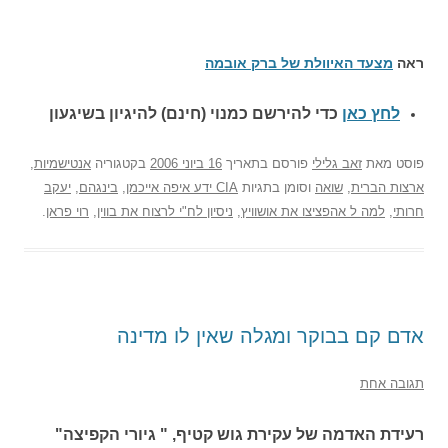
ראה
מצעד האיוולת של ברק אובמה
לחץ כאן
כדי להירשם כ
מנוי (חינם) להיגיון בשיגעון
פוסט
מאת
זאב גלילי
פורסם בתאריך
16 ביוני 2006
בקטגוריה
אנטישמיות
,
ארצות הברית
,
שואה
וסומן בתגיות
CIA ידע איפה אייכמן
,
בינגהם
,
יעקב
חרותי
,
למה ל אהפציצו את אושוויץ
,
ניסיון לח"י לרצוח את בווין
,
רוי פראן
.
אדם קם בבוקר ומגלה שאין לו מדינה
תגובה אחת
רעידת האדמה של עקירת גוש קטיף, " גיורי הקפיצה"