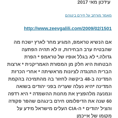
עידכון מאי 2017
מאמר מורחב על חירם בינגהם
http://www.zeevgalili.com/2009/02/1501
אם הנשיא טראמפ, המגיע מחר לארץ ישכח מה
שהבטיח ערב הבחירות, זו לא תהיה הפתעה
גדולה.* לא בגלל אופיו של טראמפ * הפרת
הבטחות היא חלק מן המסורת האמריקנית * ארצות
הברית התנגדה לציונות מראשיתה * אחרי הכרזת
המדינה ב-48 ביקשה לחזור בה מהתמיכה בהקמת
המדינה *היא נעלה שעריה בפני יהודים בשואה
ונמנעה מלהפציץ את מחנות ההשמדה * היא רדפה
60 שנה את הדיפלומט חירם בינגהם שהפר פקודה
והציל יהודים * ה-CIA העלים מישראל מידע על
מקומו של אייכמן