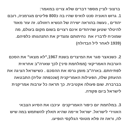
ברצוני לציין מספר דברים שלא צויינו במאמר:
1. גרוש האוניה סנט לואיס שהיו בה כ800 פליטים מגרמניה, רובם
יהודים , נעשה בהוראה ישירה של הנשיא רוזוולט. זה עזר מאוד
להיטלר שטען שהיהודים אינם רצויים בשום מקום בעולם, מה
שמוכיח לדבריו את נחיתותם ומצדיק את התנהגותו כלפיהם.
(1939 לאחר ליל הבדולח)
2. כשנאצר סגר את המיצרים בשנת 1967,"לא מצאו" את הסכם
הערבות האמריקאי (ממלחמת סיני) לכך שארה"ב אחראית
לפתיחתם. בארה"ב מזמן גרסו את ההסכם . כשישראל הציגה את
ההעתק שלה, הפעילות האמריקנית (שנכפתה עליה) התבטאה
בברברת. שום פעולה אקטיבית. כך תראה כל ערבות אמריקנית
לישראל ביום פקודה.
3. במלחמת יום כיפור האמריקנים עיכבו את הסיוע הצבאי
האווירי לישראל. ישראל איימה שהיא תאלץ להשתמש במה שיש
לה, וראה זה פלא מטוסי הגלקסי הופיעו.