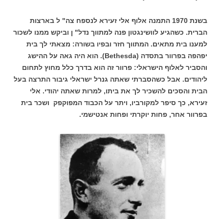
בשנת 1970 התמנה אלוף אלי זעירא לנספח צה" ל בארצות
הברית. כשהגיע לוושינגטון פנה למתווך נדל" ן וביקש ממנו לשכור
למענו בית מתאים. המתווך חזר ובפיו בשורה: מצאתי לך בית
יפהפה בפרוור בתסדה (Bethesda). הוא היה גאה על ההישג
והסביר לאלוף הישראלי: פרוור זה הוא בדרך כלל מחוץ לתחום
ליהודים. אבל כשהסברתי שאתה גנרל ישראלי גיבור התרצה בעל
הבית והסכים להשכיר לך את ביתו, למרות שאתה יהודי. אלי
זעירא, כך סיפר למקורביו, ויתר על הכבוד המפוקפק ושכר בית
בפרוור אחר, פחות יוקרתי ופחות אנטישמי.