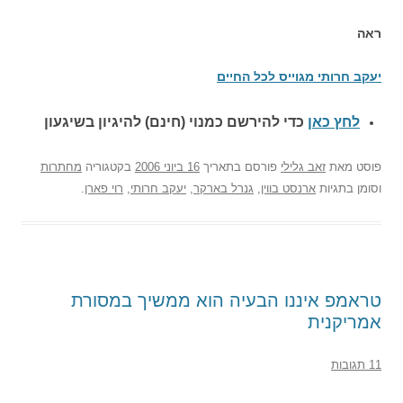
ראה
יעקב חרותי מגוייס לכל החיים
לחץ כאן
כדי להירשם כ
מנוי (חינם) להיגיון בשיגעון
פוסט
מאת
זאב גלילי
פורסם בתאריך
16 ביוני 2006
בקטגוריה
מחתרות
וסומן בתגיות
ארנסט בווין
,
גנרל בארקר
,
יעקב חרותי
,
רוי פארן
.
טראמפ איננו הבעיה הוא ממשיך במסורת
אמריקנית
11 תגובות