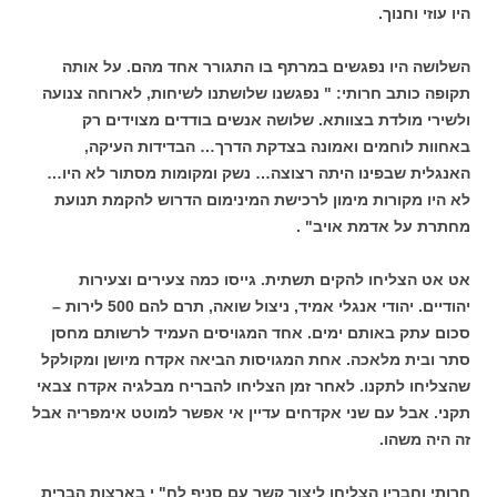
היו עוזי וחנוך.
השלושה היו נפגשים במרתף בו התגורר אחד מהם. על אותה
תקופה כותב חרותי: " נפגשנו שלושתנו לשיחות, לארוחה צנועה
ולשירי מולדת בצוותא. שלושה אנשים בודדים מצוידים רק
באחוות לוחמים ואמונה בצדקת הדרך… הבדידות העיקה,
האנגלית שבפינו היתה רצוצה… נשק ומקומות מסתור לא היו…
לא היו מקורות מימון לרכישת המינימום הדרוש להקמת תנועת
מחתרת על אדמת אויב" .
אט אט הצליחו להקים תשתית. גייסו כמה צעירים וצעירות
יהודיים. יהודי אנגלי אמיד, ניצול שואה, תרם להם 500 לירות –
סכום עתק באותם ימים. אחד המגויסים העמיד לרשותם מחסן
סתר ובית מלאכה. אחת המגויסות הביאה אקדח מיושן ומקולקל
שהצליחו לתקנו. לאחר זמן הצליחו להבריח מבלגיה אקדח צבאי
תקני. אבל עם שני אקדחים עדיין אי אפשר למוטט אימפריה אבל
זה היה משהו.
חרותי וחבריו הצליחו ליצור קשר עם סניף לח" י בארצות הברית