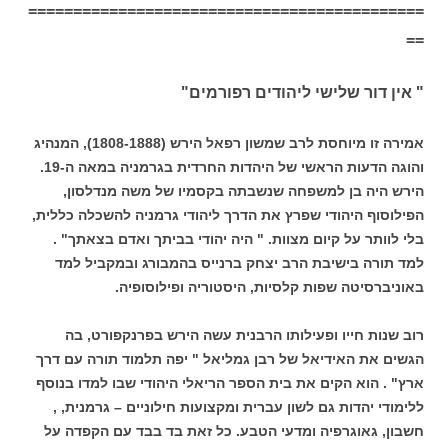
============================================
==
" אין דור שלישי ליהודים רפורמים"
אמירה זו מיוחסת לרב שמשון רפאל הירש (1808-1888), המנהיג
והוגה הדעות הראשי של היהדות החרדית בגרמניה במאה ה-19.
הירש היה בן למשפחה שנשבתה בקסמיו של משה מנדלסון,
הפילוסוף היהודי שפרץ את הדרך ליהודי גרמניה להשכלה כללית,
בלי לוותר על קיום מצוות. " היה יהודי בביתך ואדם בצאתך" .
למד תורה בישיבת הרב יצחק ברנייס בהמבורג ובמקביל למד
באוניברסיטה שפות קלסיות, היסטוריה ופילוסופיה.
רוב שנות חייו ופעילותו הרבנית עשה הירש בפרנקפורט, בה
הגשים את האידיאל של רבן גמליאל " יפה תלמוד תורה עם דרך
ארץ" . הוא הקים את בית הספר הריאלי היהודי שבו למדו בנוסף
ללימודי יהדות גם לשון עברית ומקצועות חילוניים – גרמנית, ,
חשבון, גאוגרפיה ומדעי הטבע. כל זאת בד בבד עם הקפדה על