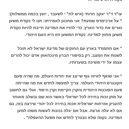
עו"ד ד"ר יעקב חרותי (איש לח" י לשעבר , יועץ בכמה ממשלות):
" על ארכימדס שמעת? אני מתכוון לאמירתו: תנו לי נקודת משען
וארים את כדור הארץ. כדי להזיז את המדינה חייבת להיות נקודת
משען מחוץ למדינה. נקודת המשען הזו היא העם היהודי.
" אם תתמודד בארץ עם החוקים של מדינת ישראל לא תוכל
לשנות את המצב. רק בסיפורי הברון מינכהאוזן אדם יכול להרים
עצמו על ידי משיכה בשערותיו.
" אני שואף לאיזה גוף שייצג את יהדות העולם, מה שהיה פעם
הקונגרס היהודי העולמי. צריך למעשה לחדש את מה שהייתה
פעם הסוכנות היהודית והקרן הקיימת וקרן היסוד. אולי גם לחשוב
על מתן זכות בחירה לכל ישראלי באשר הוא שם ובשלב מאוחר
להעניק אזרחות ישראלית וזכות בחירה לכל יהודי שירצה בזה, גם
אם לא עלה ארצה. אבל אם יגלה נכונות לעשות משהו למען
המדינה. נקווה שלא נצטרך לחדש את מפעל ההעפלה" .