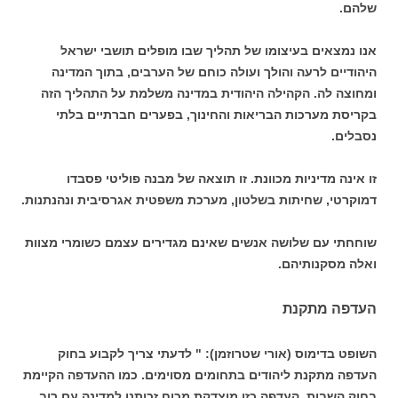
שלהם.
אנו נמצאים בעיצומו של תהליך שבו מופלים תושבי ישראל
היהודיים לרעה והולך ועולה כוחם של הערבים, בתוך המדינה
ומחוצה לה. הקהילה היהודית במדינה משלמת על התהליך הזה
בקריסת מערכות הבריאות והחינוך, בפערים חברתיים בלתי
נסבלים.
זו אינה מדיניות מכוונת. זו תוצאה של מבנה פוליטי פסבדו
דמוקרטי, שחיתות בשלטון, מערכת משפטית אגרסיבית ונהנתנות.
שוחחתי עם שלושה אנשים שאינם מגדירים עצמם כשומרי מצוות
ואלה מסקנותיהם.
העדפה מתקנת
השופט בדימוס (אורי שטרוזמן): " לדעתי צריך לקבוע בחוק
העדפה מתקנת ליהודים בתחומים מסוימים. כמו ההעדפה הקיימת
בחוק השבות. העדפה כזו מוצדקת מכוח זכותנו למדינה עם רוב