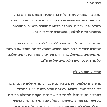
בכל מחיר.
התמיכה האמריקנית והתלות בה השכיחו מאתנו את העובדה
שמראשית המאה העשרים היו קובעי המדיניות בוושינגטון אנטי
ציוניים ופרו ערבים. במהלך מלחמת העולם השנייה, התעלמה
ארצות הברית לחלוטין מהשמדת יהודי אירופה.
הנהגת יהודי ארה"ב נמנעה מ"להציק" לנשיא רוזבלט בעניין
השמדת יהודי אירופה. זאת מחשש שהתערבותם תחזק את טענות
האנטישמים בממשל, שהיהודים מעדיפים את האינטרסים שלהם
על פני האינטרסים הלאומיים של ארה"ב.
חסיד אומות העולם
פרשת הדיפלומט חירם בינגהם, שכבר סיפרתי עליה פעם, יש בה
כדי ללמד משהו בנושא. בינגהם הוצב בשנת 1939 במרסיי
בתפקיד סגן קונסול. לאחר כיבוש צרפת והקמת ממשלת הבובות
של וישי הצרפתית, ששיתפה פעולה עם הנאצים, הורה הנשיא
רוזבלט שלא לתת אף ויזה ליהודים. בינגהם החליט שזו מדיניות