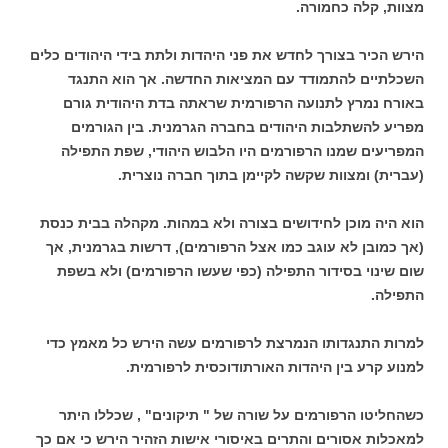
מצוות, קלה כחמורה.
הירש הכיר בצורך לחדש את פני היהדות ולתת בידי היהודים כלים
השכלתיים להתמודד עם המציאות החדשה. אך הוא התנגד
באורח נמרץ לתנועה הרפורמית שראתה בדת היהודית גורם
מפריע להשתלבות היהודים בחברה הגרמנית. בין הגורמים
המפריעים שמנו הרפורמים היו הלבוש היהודי, שפת התפילה
(עברית) ומצוות שקשה לקיימן בתוך חברה נוצרית.
הוא היה מוכן לחידושים בצורה ולא במהות. מקהלה בבית כנסת
(אך כמובן לא עוגב כמו אצל הרפורמים), דרשות בגרמנית, אך
שום שינוי בסידור התפילה (כפי שעשו הרפורמים) ולא בשפת
התפילה.
למרות התנגדותו הנמרצת לרפורמים עשה הירש כל מאמץ כדי
למנוע קרע בין היהדות האורתודוכסית לרפורמית.
כשהחליטו הרפורמים על שורה של " תיקונים" , שכללו היתר
למאכלות אסורים והתרים באיסורי אישות הזהיר הירש כי אם כך