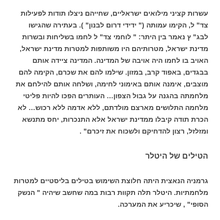
עשרות קציני מילואים ישראליים, שחייהם ניצלו תודות לפעילות
צד" ל, הקימו עמותה (" ידידי דרום לבנון" ). בעתירה שהגישו
לבג" ץ נאמר בין היתר: " לוחמי צד" ל לחמו בשליחות ובשרות
מדינת ישראל, מטרותיהם היו משותפות למטרות מדינת ישראל,
האויב בו לחמו היה אויבה של המדינה. המדינה ציידה אותם
בבגדים, באפוד קרב, במזון. שילמו להם את שכרם, הקימה להם
מוצבים, אימנה אותם באימוני לחימה, ושלחה אותם להילחם את
מלחמתה בהגנה על גבול הצפון… העותרים הפכו להיות פליטי
מלחמה התלושים מארצם מולדתם, ללא אדמה ללא רכוש… לא
הכרת תודה קיבלו ממדינת ישראל אלא התנכרות, יחס מתנשא
ומזלזל, רצון להדחיקם ולשכוח את זיכרם" .
הטילים של היטלר
גרמניה הנאצית היתה חלוצת השימוש בטילים בליסטיים למטרות
מלחמתיות. היטלר תלה תקוות רבות במה שחשב שיהיה " הנשק
הסופי" , שיכריע את המערכה.