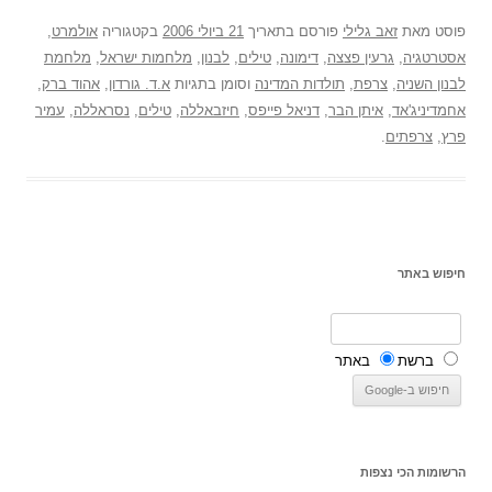
פוסט
מאת
זאב גלילי
פורסם בתאריך
21 ביולי 2006
בקטגוריה
אולמרט
,
אסטרטגיה
,
גרעין פצצה
,
דימונה
,
טילים
,
לבנון
,
מלחמות ישראל
,
מלחמת
לבנון השניה
,
צרפת
,
תולדות המדינה
וסומן בתגיות
א.ד. גורדון
,
אהוד ברק
,
אחמדיניג'אד
,
איתן הבר
,
דניאל פייפס
,
חיזבאללה
,
טילים
,
נסראללה
,
עמיר
פרץ
,
צרפתים
.
חיפוש באתר
ברשת
באתר
הרשומות הכי נצפות