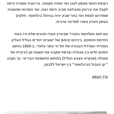
רצועת החוף מצפון לעכו ועד אסיה הקטנה. בריטניה אמורה היתה
לקבל את עיראק ומובלעת סביב חיפה ועכו. עוד הסכימו שהשטח
שמדרום לצפת ועד באר שבע יהיה בניהול בינלאומי. חלקים
בצפון הארץ נועדו למדינה ערבית.
עם תום המלחמה נתברר שבארץ נוצרו תנאים שלא היו בעת
חתימת ההסכם. ביניהם קיומם של ישובים יהודים בגליל העליון
המזרחי ועמידת הגבורה של תל חי וכפר גלעדי. ב-1920 נחתם
הסכם חדש בין אנגליה וצרפת שקבע את השטח מן הכינרת ועד
מטולה (שנקרא אצבע הגליל) בתחום ההשפעה הבריטי. כך נקבע
" קו הגבול הבינלאומי" בין ישראל ללבנון.
גדר הצפון