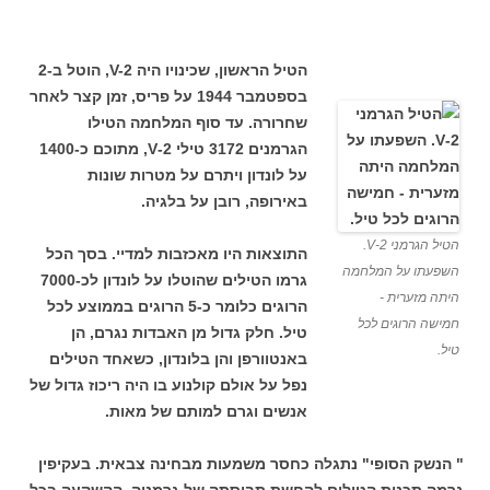
הטיל הראשון, שכינויו היה V-2, הוטל ב-2
בספטמבר 1944 על פריס, זמן קצר לאחר
שחרורה. עד סוף המלחמה הטילו
הגרמנים 3172 טילי 2-V, מתוכם כ-1400
על לונדון ויתרם על מטרות שונות
באירופה, רובן על בלגיה.
הטיל הגרמני 2-V.
התוצאות היו מאכזבות למדיי. בסך הכל
השפעתו על המלחמה
גרמו הטילים שהוטלו על לונדון לכ-7000
היתה מזערית -
הרוגים כלומר כ-5 הרוגים בממוצע לכל
חמישה הרוגים לכל
טיל. חלק גדול מן האבדות נגרם, הן
טיל.
באנטוורפן והן בלונדון, כשאחד הטילים
נפל על אולם קולנוע בו היה ריכוז גדול של
אנשים וגרם למותם של מאות.
" הנשק הסופי" נתגלה כחסר משמעות מבחינה צבאית. בעקיפין
גרמה תכנית הטילים להחשת תבוסתה של גרמניה. ההשקעה בכל