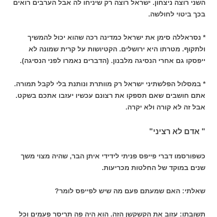
השני רוצה ניצחון. ישראל רוצה רק שיניחו לה אבל הערבים רואים
בכך ביטוי לחולשה.
* נסראללה סימן את ישראל כמדינה רכה שהוא יכול להמשיך
ולתקוף. מטרתו היא ירושלים. הקטיושות על קרית שמונה לא
ייפסקו גם אחרי הנסיגה מלבנון. (הדברים נאמרו לפני הנסיגה).
* במסלול הפלשתיני ישראל רק מוותרת ונותנת בלי לקבל תמורה.
אתם חושבים שאם תספקו את רצונם עכשיו יעזבו אתכם בשקט.
אבל זה לא קורה ולא יקרה.
" אדם לא רציני"
כשפורסמו דברי פייפס פניתי לידידי איתן הבר, שהיה מצוי משך
שנים במוקד של החלטות מכריעות.
שאלתי: האם שמעתם פעם מה שיש לפייפס לומר?
תשובתו: עזוב את הקשקשן הזה. הוא היה פה תריסר פעמים וכל