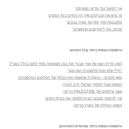
איך לפעול נגד מדינה מטורפת
מי גרש את הבריטים ואיך היו החיים בימי המנדט
מלובנגולו מלך זולו ועד מורה נבוכים
מכתב גלוי ל"אידיוטים שימושיים"
הרשומות הנצפות ביותר (בכל הזמנים)
למה הדירה אמו של אורי אבנרי את בנה מצוואתה ומתי לחם בכלל באצ"ל
"חייל שלא אנס פלסטינית הוא גזען"
ג'ואן פיטרס – החוקרת שחשפה את הבלוף של הפליטים הפלסטינים
המפות שכל תלמיד ישראלי חייב להכיר
אוצר צילומים של PALESTINE הריקה
איך להיפטר מזבובי הבית ולפתור את בעיית היונים
המפה הגדולה של הארץ הריקה
הרשומות הנצפות ביותר (מהיומיים האחרונים)