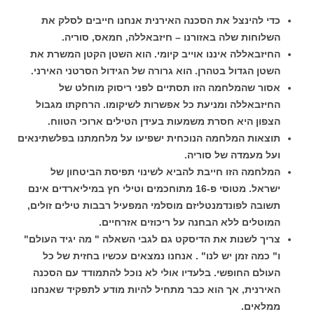
כדי להינצל את הסכנה האירנית אנחנו חייבים לסלק את
השלוחות שלה באזורנו – חיזבאללה, חמאס, סוריה.
החיזבאללה איננו אוייב קיומי. הוא השטן הקטן המשרת את
השטן הגדול בטהרן. הוא גרורה של הגידול הסרטני האירני.
אסור שהמלחמה הזו תסתיים לפני ריסוק מוחלט של
החיזבאללה ומניעת כל אפשרות לשיקומו. הרחקתו מגבול
הצפון היא חסרת משמעות בעידן הטילים ארוכי הטווח.
תוצאות המלחמה הנוכחית ישפיעו על מלחמתנו בפלשתינאים
ועל מעמדה של סוריה.
המלחמה הזו חייבת להביא לשינוי תפיסת הביטחון של
ישראל. מטוסי פ-16 מתוחכמים וטילי חץ במיליארדים אינם
תשובה לפונדמנטליזם מוסלמי המפעיל רבבות טילים זולים,
המוטלים ללא הבחנה על ריכוזים אזרחיים.
צריך לשנות את הדיסקט גם לגבי השאלה " מה יגיד העולם"
ו" כמה זמן יש לנו" . אנחנו נמצאים עכשיו בחזית של כל
העולם החופשי. בלעדיו אולי לא נוכל להתמודד עם הסכנה
האירנית, אך הוא כבר מתחיל להיות מודע לתפקיד שאנחנו
ממלאים.