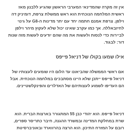
אין זה מקרה שהמדינאי המערבי הראשון שהגיע ללבנון מאז
ראשית המלחמה הנוכחית הוא ראש ממשלת צרפת, דומיניק דה
וילפן. צרפת אמנם חתמה יחד עם יתר מדינות ה-G8 על גינוי
לחיזבאללה. אך כמו עקרב שאינו יכול שלא לעקוץ מיהר וילפן
לביירות כדי לנסות ולעשות את מה שהם יודעים לעשות מזה שנות
דור: לבגוד.
אילו שמעו בקולו של דניאל פייפס
אם ראשי הממשלה שהביאונו עד הלום היו שומעים לעצותיו של
דניאל פייפס ייתכן שלא היינו מסתבכים במלחמה הנוכחית. אבל
הם העדיפו לשמוע לעצותיהם של האדלרים והפינקלשטיינים.
דניאל פייפס. הוא יהודי כבן 55 המתגורר בארצות הברית. הוא
שרת במחלקת המדינה ובמשרד ההגנה, חיבר כתריסר ספרים,
רובם על המזרח התיכון. הוא הרצה בהרווארד ובאוניברסיטת