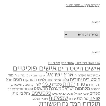
רְסִיסִים מִמֶנִי – תמר שכטר
נושאים
נושאים
נושאים
אבטואנטישמיות
אולמרט
אהוד ברק
אישים פוליטיים
אישים היסטוריים
ארץ ישראל
אקדמיה
בן גוריון
הומור
אנטישמיות
ארצות הברית
היסטוריה יהודית
חגים
התנתקות
התנחלויות
חז"ל
הלכה
הספר
יהדות
כללי
טרור
לשון
כלכלה
מחשבים ואינטרנט
חינוך
חרדים
מלחמות ישראל
מערכת המשפט
ספרות
מחתרות
ספרות עברית
פלסטינים
ציונות
ספרים
צהל
ערביי ישראל
פוליטיקאים
ערבים
שואה
שמאלנות
שחיתות
שירה
תהליך השלום
תקשורת
תולדות המדינה