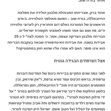
אהוד בורח שוב
אהוד ברק, שבריחתו המבוהלת מלבנון הולידה את מפלצת
החיזבאללה, בורח שוב – הפעם מאולפני הטלוויזיה. בימים
הראשונים של המערכה נאלם דום והתראיין רק לערוצי טלוויזיה
זרים. פה ושם גם אמר משהו לאמצעי תקשורת ישראליים.
הבריחה מלבנון הצדיקה עצמה, אמר. כי חסכה לצה" ל כ-25
אבידות בשנה. את אבידות האינתיפאדה שבאה בעקבות הבריחה
הוא אינו סופר. האם לא אמרו עליו שהוא חזק במתמטיקה?
אצל הצרפתים הבגידה גנטית
לפני כמה שנים התקיים בביירות כינוס של המדינות דוברות
צרפתית. בראש הכינוס עמד נשיא צרפת, ז"אק שיראק, ובין
המוזמנים המכובדים היה מזכ" ל החיזבאללה, חסן נסראללה.
בלשון החלקות שלו דיבר שיראק על הצורך להילחם בטרור " על
ידי סילוק הסיבות לטרור" . בתרגום לעברית בסיסית: לא הטרור
שרוצח נשים וילדים ברחובות ירושלים ותל-אביב ומטיל קטיושות
וקסאמים על הגליל ועל הנגב אשם. ישראל היא הסיבה לטרור.