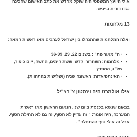
אולי היועץ המשפטי היה שוקל מחדש את כתב האישום שהכינה
נגדו דורית בייניש.
13 מלחמות
ואלה המלחמות שהתנהלו בין ישראל לערבים מאז ראשית המאה:
· ה" מאורעות" : בשנים 22, 29, 36-39
· מלחמות: השחרור, קדש, ששת הימים, התשה, ייום כיפור,
של"ג, המפרץ
· האינתפיאדות: ראשונה שניה (ושלישית בהתהוות).
אילו אולמרט היה וינסטון צ"רצ"יל
בנאום שנשא בכנסת ביום שני, הנאום הראשון מאז ראשית
המערכה, היה אומר: " זה עדיין לא הסוף, זה גם לא תחילת הסוף.
אבל זה אולי סוף ההתחלה" .