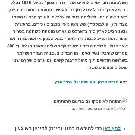
השלטונות הבריטיים להקים את " גדר הצפון" . ביולי 1936 נסלל
כביש לאורך הגבול עם לבנון כדי לאפשר תנועת רכוחות בריטיים,
באזור שהיה נתון לשליטת כנופיות ערביות. לאורך הכביש הוקמו
מצדיות (" פילבוקס" ) ששימשו מעין מוצבים זעירים. בראשית
1938 הגיע לארץ סיר צ"ארלס טיגארט מומחה ללוחמה בטרור
מהודו. הוא הציע לבנות גדר לאורך גבול הצפון מראש הנקרה ועד
שער הגולן. לבניית הגדר גויסו כאלף פועלים שאובטחו על ידי 300
נוטרים שקיבלו נשק ואימון מן הבריטים. בניית הגדר הושלמה
בשלושה חודשים תוך ניהול קרבות קשים עם ערבים שהרגו שני
פועלים ופצעו שלושה.
ראה
הגדת לבנון וטפשותו של עמיר פרץ
המוזות לא פסקו גם ברעום התותחים.
לחץ כאן
כדי להירשם כ
מנוי (חינם) להיגיון בשיגעון