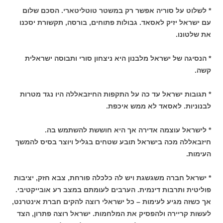
* לשלוט על סוריה אפשר רק במשטר טוטליטארי. הסכם שלום
עם ישראל יזיק לאסאד. גבולות פתוחים, בורסה, תקשורת יסכנו
את שלטונו.
* הנסיגה של ישראל מלבנון היא ניצחון סורי ותבוסה ישראלית
קשה.
* תגובות ישראל עד כה על התקפות החיזבאללה היו נגד מטרות
לבנוניות. לאסאד לא ממש איכפת.
* לישראל עוצמה אדירה אך היא חוששת להשתמש בה.
חיזבאללה מכה בישראל תובע שטחים בגליל ויוצר בסיס להמשך
העימות.
* ישראל חברה משגשגת ויש לה כלכלה פורחת, צבא חזק, יציבות
פוליטית ותרבות דינמית. הערבים לעומתם במצב רע אובייקטיבי.
אך כשזה מגיע לעימות – כל ישראלי רוצה להקים חברת אינטרנט,
לעשות קריירה ולהפסיק את המלחמות. ישראל רוצה פתרון, הצד