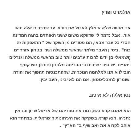
אולמרט ופרץ
אני מקווה שלא איאלץ לאכול את כובעי עד שדברים אלה יראו
אור.. אבל נדמה לי שדווקא משום ששני האוחזים בהגה המדינה
חסרי כל עבר צבאי, הם פטורים מן השקר של " התאפקות זה
כוח" . ניסיון העבר מלמד שראשי ממשלה ושרי בטחון אזרחיים
(ושמאליים) ידעו להכות ערבים יותר טוב מראשי ממשלה וגנרלים
וימניים. יש סיכוי שיבינו כי הבריחה מלבנון וחורבן גוש קטיף
הובילו אותנו למלחמה הנוכחית. שההתכנסות תהפוך את יהודה
ושומרון לחזבליסטאן. אם הם לא יבינו, העם יבין.
נסראללה לא איכזב
הוא אמנם קרא בשקדנות את ספריהם של אריאל שרון ובנימין
נתניהו. הוא קורא בשקיקה את העיתונות הישראלית. במיוחד הוא
אוהב לקרוא את זאב שיף ב" הארץ" .