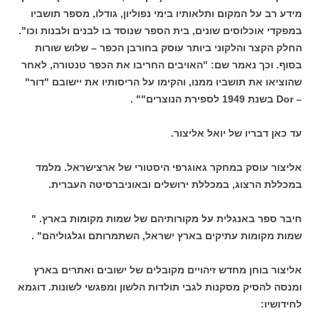
מידע רב על המקום ותלאותיו בימי נפוליון, גודלו, מספר תושביו
במפקדי אוכלוסים שונים, בית הספר שנוסד בו לבנים ולבנות וכו".
החלק הקצר והלקוני ביותר עוסק בחורבן הכפר – שלוש שורות
בסוף. וכך נאמר שם: "האויבים החריבו את הכפר טנטורה, לאחר
שהוציאו את תושביו ממנו, והקימו על הריסותיו את יישובם "דור"
– Dor בשנת 1949 לספירת הנוצרים"" .
עד כאן דבריו של יואל אליצור.
אליצור עוסק במחקר גאוגרפי היסטורי של ארצישראל. מלמד
במכללת הרצוג, במכללת ירושלים ובאוניברסיטה העברית.
חיבר ספר באנגלית על מקורותיהם של שמות מקומות בארץ. "
שמות מקומות עתיקים בארץ ישראל, השתמרותם וגלגוליהם" .
אליצור בוחן מחדש זיהויים מקובלים של ישובים ואתרים בארץ
ומנסה להסיק מסקנות לגבי תולדות הלשון ומפגשי לשונות. דוגמא
לחידושיו: