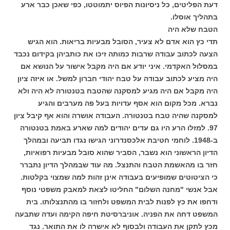
דעת הפליטים, כל ניסיונות הפיוס יתמוטטו, כפי שאכן כבר ארע
בתהליך אוסלו.
הטבח שלא היה
תדי כץ הוא אדם לא צעיר, הסובל מבעיות בריאות. הוא הגיש
הצעה לכתוב עבודה שרבות כמותה זיכו את כותביהן בקידום נכבד
במסלול האקדמי. איני יודע אם היה מקבל אישור על הנושא אם
היה מציע לכתוב עבודה על טבח יהודי חברון למשל. או איזה ציון
היה מקבל אם היה מגיע למסקנה שהטבח בטנטורה לא היה ולא
נברא. מכל מקום הוא אסף עדויות בעל פה מערבים והגיע
למסקנה שהיה טבח בטנטורה. העבודה אושרה והוא אף קיבל ציון
97. למזלו הרע היו גם עדים יהודים למה שארע באמת בטנטורה
ב-1948. לוחמי חטיבת אלכסנדרוני הגישו נגדו תביעה ובמהלך
הדיון הראשוני הוא נשבר, הסביר שהוא סובל מבעיות רפואיות,
חזר בו מהאשמת הטבח והתנצל. מה עוד שבמהלך הדיון נתברר
כי הציטוטים שמופיעים בעבודה אינן זהות למה שמצוי בקלטות.
אבל אנשי "מחנה השלום" החליטו לצאת למאבק משפטי נוסף
ודחפו את כץ לפנות לבית המשפט ולחזור בו מהתנצלותו. בית
המשפט דחה את הפניה. אוניברסיטת חיפה הקימה ועדה שתבעה
מכץ לתקן את העבודה ולבסוף לא אישרה לו את התואר. נגד