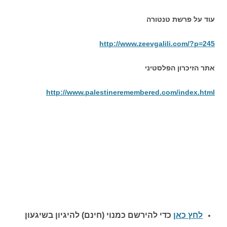
עוד על פרשת טנטורה
http://www.zeevgalili.com/?p=245
אתר הזיכרון הפלסטיני
http://www.palestineremembered.com/index.html
לחץ כאן
כדי להירשם כ
מנוי (חינם) להיגיון בשיגעון