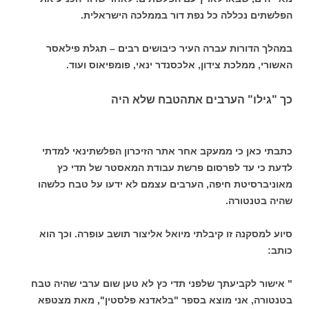
הפלשתים נכללה כל נפת דור בממלכה הישראלית.
במהלך הדורות עברה העיר כיבושים רבים – תגלת פילאסר
האשורי, ממלכת צידון, אלכסנדר ינאי, פומפיאוס ועוד.
כך "גילו" הערבים אתהטבח שלא היה
כתבתי כאן כי ממעקב אחר אתר הזיכרון הפלשתינאי למדתי
לדעת כי עד לפרסום פרשת עבודת המאסטר של תדי כץ
מאוניברסיטת חיפה, הערבים עצמם לא ידעו על טבח כלשהו
שהיה בטנטורה.
סיוע למסקנה זו קיבלתי מיואל אליצור תושב עופרה. וכך הוא
כותב:
" אישור לקביעתך שלפני תדי כץ לא טען שום ערבי שהיה טבח
בטנטורה, אני מוצא בספר "בלאדנא פלסטין", מאת מצטפא