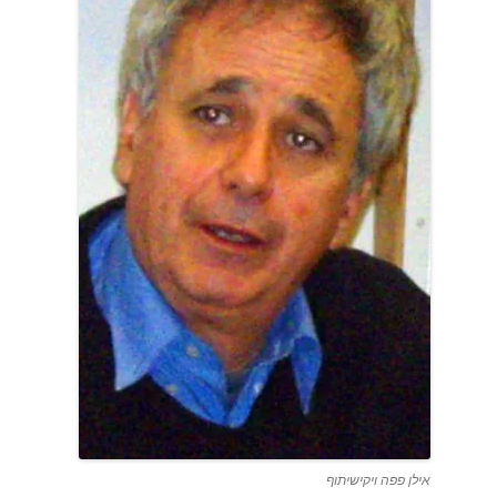
אילן פפה ויקישיתוף