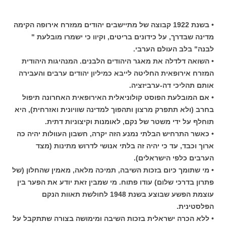
• בשנת 1922 קבוצה של מתיישבים יהודים ממזרח אירופה הקימה
מדינה שבדרך, על כידונים בריטים, וקיוו כי ישמרו מובלעת "
לבנה" בלב העולם הערבי.
• השואה דלדלה את מאגר היהודים הלבנים. המנהיגות היהודית
המזרח אירופאית החליטה לייבא כמיליון יהודים ערבים והעבירה
אותם תהליכי דה-ערביזציה.
• אם המובלעת הפוסט קולוניאלית האירופאית האחרונה תיפול
בחרב (ולא תתפרק מרצון ותהפוך למדינה שוויונית ואזרחית), היא
תוחלף על ידי משטר של נקם, לאומנות וקיצוניות דתית.
• כאשר התרחיש הבלתי נמנע הזה יקרה, חשבון העוולות יהיה כה
ארוך וכבד, עד כי יהיה זה בלתי אנושי לדרוש מתינות (מצד
הערבים כלפי הישראלים).
• מי שתומך כיום בזכות השיבה, תמיכה מלאה, מאמין שהחלון (של
פתרון בדרכי שלום) עודו פתוח. מי שמבין זאת יודע את הפער בין
עוצמת הפשע שבוצע בשנת 1948 לחולשת תאוות הנקם
הפלסטינית.
• ללא הכרה ישראלית בזכות השיבה ומימושה בצורה שתתקבל על