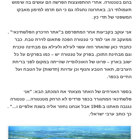
בהם בטנטורה. אחרי ההתפוצצות הפרשה הם עושים בה שימוש
תעמולתי רב. באחרונה נתגלה גם כי הם תרמו למימון מאבקו
המשפטי של תדי כץ.
אני עוקב בקביעות אחר המתפרסם ב"אתר הזיכרון הפלשתינאי" .
ממעקב זה אני למד כי טנטורה הפכה פתאום לזירת טבח. כבר
כתבתי כאן שהאתר הזה עשוי לעילא ולעילא גם מבחינה טכנית
וגם מבחינת התוכן. בפרק על טנטורה יש – כמו בפרקים על כל
ישוב בארץ – פרוט של האוכלוסייה שהייתה במקום לפני בריחת
הערבים, תאור הטבע והנוף וכן עדויות (חדשות) על הטבח ועל
החיים בכפר.
בספר האורחים של האתר מצאתי את המכתב הבא: "אני
פלשתינאי המתגורר בכפר פרדיס לא הרחק מטנטורה… טנטורה
נגנבה מאתנו ב-1948 אבל אנחנו נחזור אליה בשנת אלפיים ו…" .
כך כותב ערבי ישראלי.