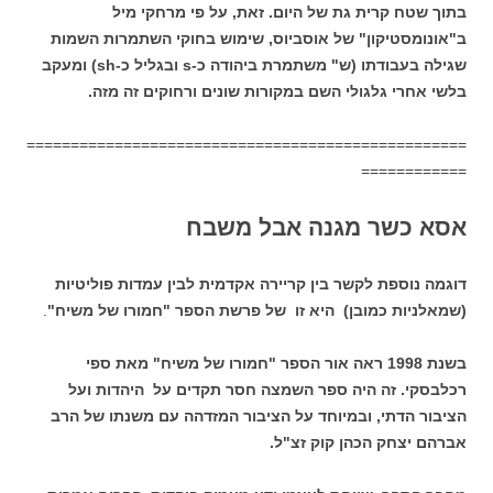
בתוך שטח קרית גת של היום. זאת, על פי מרחקי מיל
ב"אונומסטיקון" של אוסביוס, שימוש בחוקי השתמרות השמות
שגילה בעבודתו (ש" משתמרת ביהודה כ-s ובגליל כ-sh) ומעקב
בלשי אחרי גלגולי השם במקורות שונים ורחוקים זה מזה.
==================================================
============
אסא כשר מגנה אבל משבח
דוגמה נוספת לקשר בין קריירה אקדמית לבין עמדות פוליטיות
(שמאלניות כמובן) היא זו של פרשת הספר "חמורו של משיח"
.
בשנת 1998 ראה אור הספר "חמורו של משיח" מאת ספי
רכלבסקי. זה היה ספר השמצה חסר תקדים על היהדות ועל
הציבור הדתי, ובמיוחד על הציבור המזדהה עם משנתו של הרב
אברהם יצחק הכהן קוק זצ"ל.