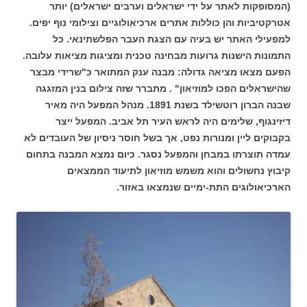
(המסופקות לאתר על ידי ישראלים וערבים ישראלים) יותר
אטרקטיביות והן כוללות אתרים ארכיאולוגיים וצילומי נוף יפים.
למפעילי האתר יש בעיה עם הצגת העבר הפלשתינאי. כל
התמונות הישנות גרועות מבחינה טכנית ומציגות מציאות עלובה.
הפעם מצאו מציאה גדולה: מבנה ענק המתואר כ"שרידי מבצר
שהישראלים הפכו למוזיאון" . מתברר שזה צילום בנין המזגגה
שבנה הברון רוטשילד בשנת 1891. מנהל המפעל היה מאיר
דיזינגוף, שלימים היה לראש העיר תל אביב. המפעל ייצר
בקבוקים ליין ומנורות נפט, אך בשל חוסר ניסיון של העובדים לא
עמדה תוצרתו במבחן והמפעל נסגר. כיום נמצא המבנה בתחום
קיבוץ נחשולים והוא משמש מוזיאון לתיעוד הממצאים
הארכיאולוגים התת-ימיים שנמצאו באזור.