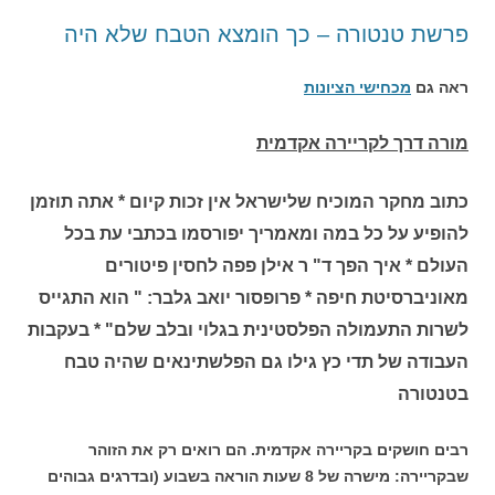
פרשת טנטורה – כך הומצא הטבח שלא היה
ראה גם
מכחישי הציונות
מורה דרך לקריירה אקדמית
כתוב מחקר המוכיח שלישראל אין זכות קיום * אתה תוזמן
להופיע על כל במה ומאמריך יפורסמו בכתבי עת בכל
העולם * איך הפך ד" ר אילן פפה לחסין פיטורים
מאוניברסיטת חיפה * פרופסור יואב גלבר: " הוא התגייס
לשרות התעמולה הפלסטינית בגלוי ובלב שלם" * בעקבות
העבודה של תדי כץ גילו גם הפלשתינאים שהיה טבח
בטנטורה
רבים חושקים בקריירה אקדמית. הם רואים רק את הזוהר
שבקריירה: מישרה של 8 שעות הוראה בשבוע (ובדרגים גבוהים