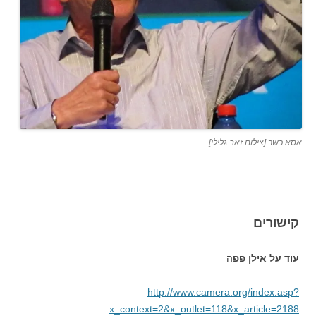
אסא כשר [צילום זאב גלילי]
קישורים
עוד על אילן פפ
ה
http://www.camera.org/index.asp?
x_context=2&x_outlet=118&x_article=2188