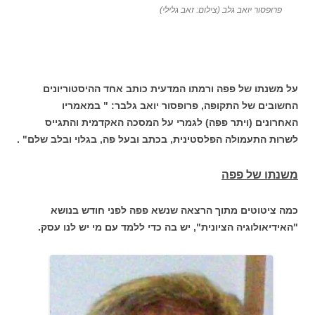
פרופסור יואב גלב (צילום: זאב גלילי)
על משנתו של פפה ורמתו המדעית כותב אחד ההיסטוריונים
החשובים של התקופה, פרופסור יואב גלבר: " במאמריו
האחרונים (ויתר פפה) לגמרי על המסכה האקדמית והתגייס
לשרות התעמולה הפלסטינית, בכתב ובעל פה, בגלוי ובלב שלם" .
משנתו של פפה
כמה ציטוטים מתוך הרצאה שנשא פפה לפני חודש בנושא
"האידיאולוגיה הציונית", יש בה כדי ללמד עם מי יש לנו עסק.