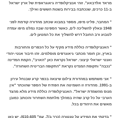
מראד אלדבאע". זוהי אנציקלופדיה גיאוגראפית של ארץ ישראל
ב-11 כרכים, שנכתבה בבירות בשנות הששים ואילך.
" המחבר, פליט מיפו, מספר במבוא שכתב מהדורה קודמת לפני
1948 ונאלץ להשליכה לים, כאשר הספינה שבה נמלט מיפו עמדה
לטבוע ורב החובל דרש להשליך את כל המטען לים.
" האנציקלופדיה כוללת מידע מקיף על כל הכפרים והחורבות
בארץ, וכן חומר מכתבי גיאוגרפים מוסלמים. זהו חיבור אנטי-יהודי
ואנטי ישראלי קיצוני. ישראל נקראת כאן "האויב", הקמת המדינה
"נכבה" ותקופת המנדט נקראת "התקופה הבריטית השחורה".
" אני משתמש במהדורת צילום שיצאה בכפר קרע שבנחל עירון
ב-1991. מהדורה זו השמיטה את הפתיח של הספר שהוכתר "אין
מנוס מהשמדת ישראל". האנציקלופדיה כוללת מידע מלא מהצד
הערבי על כל קרב שהיה במהלך מלחמת השחרור והכותב כמובן
מאשים את היהודים בכל.
" בדקתי את המידע על טנטורה (כרך ב/7, עמ" 610-605). יש כאן