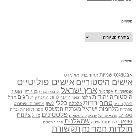
נושאים
נושאים
נושאים
אבטואנטישמיות
אולמרט
אהוד ברק
אישים פוליטיים
אישים היסטוריים
ארץ ישראל
אקדמיה
בן גוריון
הומור
אנטישמיות
ארצות הברית
היסטוריה יהודית
חגים
התנתקות
התנחלויות
חז"ל
הלכה
הספר
יהדות
כללי
טרור
לשון
כלכלה
מחשבים ואינטרנט
חינוך
חרדים
מלחמות ישראל
מערכת המשפט
ספרות
מחתרות
ספרות עברית
פלסטינים
ציונות
ספרים
צהל
ערביי ישראל
פוליטיקאים
ערבים
שואה
שמאלנות
שחיתות
שירה
תהליך השלום
תקשורת
תולדות המדינה