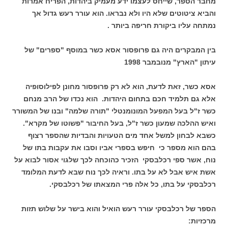
מחבר הספר, שייחס לעצמו ידע מעמיק ביהדות, הפריח אמרות
והביא ציטוטים שלא היו ולא נבראו. הוא עורר רעש גדול אך
נמתחה עליו ביקורת חריפה ביותר .
בין המבקרים היה גם פרופסור אסא כשר במוסף "ספרים" של
עיתון "הארץ" מנובמבר 1998
אסא כשר, זאת לדעת, הוא לא רק פרופסור מחונן לפילוסופיה
אלא גם תלמיד חכם בתחום היהדות. הוא נכדו של הרב מנחם
כשר ז"ל בעל המפעל המונומנטלי "תורה שלמה" ובנו של המשורר
ואיש ההלכה שמעון כשר ז"ל, בעל החיבור "פשוטו של מקרא".
כשבא לבחון למשל אחד מים הטעויות והבדיות שהספר רצוף
בהם הוא מספר כי חיפש בספרי אביו וסבו את עקבות בתו של
נוח, אשר ספי רכלבסקי הזכיר כהוכחה לכך שלגוי אסור לבוא על
אשת איש אבל לא על בתו. וראיה לכך נוח שבא לדעת המלומד
רכלבסקי על בתו, כל אלה פרי המצאתו של רכלבסקי.
הספר של רכלבסקי עורר רעש הואיל והוא בישר על שלוש תזות
מרכזיות: