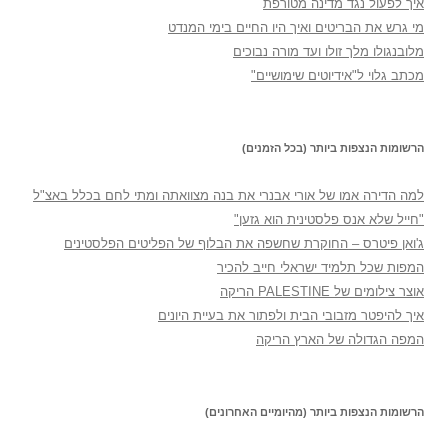
איך לפעול נגד מדינה מטורפת
מי גרש את הבריטים ואיך היו החיים בימי המנדט
מלובנגולו מלך זולו ועד מורה נבוכים
מכתב גלוי ל"אידיוטים שימושיים"
הרשומות הנצפות ביותר (בכל הזמנים)
למה הדירה אמו של אורי אבנרי את בנה מצוואתה ומתי לחם בכלל באצ"ל
"חייל שלא אנס פלסטינית הוא גזען"
ג'ואן פיטרס – החוקרת שחשפה את הבלוף של הפליטים הפלסטינים
המפות שכל תלמיד ישראלי חייב להכיר
אוצר צילומים של PALESTINE הריקה
איך להיפטר מזבובי הבית ולפתור את בעיית היונים
המפה הגדולה של הארץ הריקה
הרשומות הנצפות ביותר (מהיומיים האחרונים)