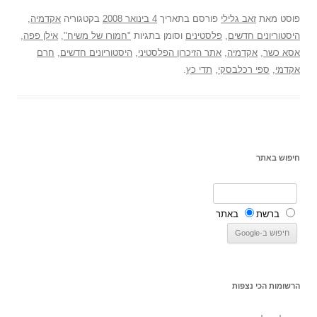
פוסט
מאת
זאב גלילי
פורסם בתאריך
4 בינואר 2008
בקטגוריה
אקדמיה
,
היסטוריונים חדשים
,
פלסטינים
וסומן בתגיות
"חמורו של משיח"
,
אילן פפה
,
אסא כשר
,
אקדמיה
,
אתר הזיכרון הפלסטיני
,
היסטוריונים חדשים
,
חרם
אקדמי
,
ספי רכלבסקי
,
תדי כץ
.
חיפוש באתר
ברשת
באתר
הרשומות הכי נצפות