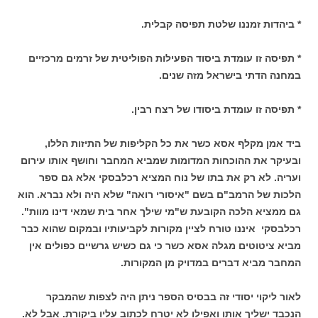
* ביהדות זמננו שלטת תפיסה קבלית.
* תפיסה זו עומדת ביסוד הפעילות הפוליטית של זרמים מרכזיים
במחנה הדתי בישראל מזה שנים.
* תפיסה זו עומדת ביסודו של רצח רבין.
ביד אמן מקלף אסא כשר את כל הקליפות של התיזות הללו,
ובעיקר את ההוכחות המדומות שמביא המחבר וחושף אותו עירום
ועריה. לא רק את בתו של נוח המציא רכלבסקי אלא גם ספר
הלכות של הרמב"ם בשם "איסורי רואה" שלא היה ולא נברא. הוא
גם ממציא הלכה הקובעת ש"מי שילך אחר בית שמאי דינו מוות".
רכלבסקי איננו טורח לציין מקורות לקביעותיו ובמקום שהוא כבר
מביא ציטוטים מגלה אסא כשר כי גם כשיש גרשיים כפולים אין
המחבר מביא דברים במדויק מן המקורות.
לאור ליקוי יסודי זה בבסיס הספר ניתן היה לצפות שהמבקר
הנכבד ישליך אותו ואפילו לא יטרח לכתוב עליו ביקורת. אבל לא.