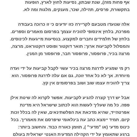
אף פחות מזה), שנת שבתון, נסיעות לחוץ לארץ, הופעות
בתקשורת, פרסים, תהילה, שכר, מענקים, מלגות ומה לא.
אלה שנועדו מטבעם לקריירה כזו יודעים כי זו כרוכה בעבודה
מפרכת, בלחץ אינסופי להוכיח עצמך בפרסום מאמרים וספרים.
בלחץ של תלמידים וחברים למקצוע. בנסיעות מייגעות לכינוסים.
והמסלול לקביעות ארוך: תואר דוקטור ופוסט דוקטוראט, מרצה,
מרצה בכיר, פרופסור, פרופסור חבר, פרופסור מן המנין.
רק מי שמגיע לדרגת מרצה בכיר עשוי לקבל קביעות על ידי ועדה
מיוחדת. אך לא כל אחד זוכה, גם אם עלה לדרגת פרופסור. הוא
צריך להוכיח עצמו שוב ושוב בפרסומים אין קץ.
אבל יש דרך קצרה להגיע לקביעות. אפשר לקרוא לה שיטת אילן
פפה. כל מה שעליך לעשות הוא לכתוב שישראל היא מדינת
אפרטהייד, שהיא מדכאת את הפלשתינאים, שאין לה בכלל זכות
קיום. תמיד יימצא כתב עת בינלאומי שיפרסם את מאמריך. בכל
כינוס מדעי (או "מדעי" ), תוזמן כאורח כבוד. והחשוב ביותר:
ברגע שתאומץ על ידי הקהילה המדעית האנטי ישראלית בעולם