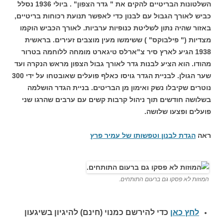
השלטונות הבריטיים להקים את " גדר הצפון" . ביולי 1936 נסלל
כביש לאורך הגבול עם לבנון כדי לאפשר תנועת רכוחות בריטיים,
באזור שהיה נתון לשליטת כנופיות ערביות. לאורך הכביש הוקמו
מצדיות (" פילבוקס" ) ששימשו מעין מוצבים זעירים. בראשית
1938 הגיע לארץ סיר צ"ארלס טיגארט מומחה ללוחמה בטרור
מהודו. הוא הציע לבנות גדר לאורך גבול הצפון מראש הנקרה ועד
שער הגולן. לבניית הגדר גויסו כאלף פועלים שאובטחו על ידי 300
נוטרים שקיבלו נשק ואימון מן הבריטים. בניית הגדר הושלמה
בשלושה חודשים תוך ניהול קרבות קשים עם ערבים שהרגו שני
פועלים ופצעו שלושה.
ראה
הגדת לבנון וטפשותו של עמיר פרץ
המוזות לא פסקו גם ברעום התותחים.
לחץ כאן
כדי להירשם כ
מנוי (חינם) להיגיון בשיגעון