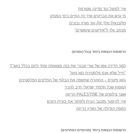
איך לפעול נגד מדינה מטורפת
מי גרש את הבריטים ואיך היו החיים בימי המנדט
מלובנגולו מלך זולו ועד מורה נבוכים
מכתב גלוי ל"אידיוטים שימושיים"
הרשומות הנצפות ביותר (בכל הזמנים)
למה הדירה אמו של אורי אבנרי את בנה מצוואתה ומתי לחם בכלל באצ"ל
"חייל שלא אנס פלסטינית הוא גזען"
ג'ואן פיטרס – החוקרת שחשפה את הבלוף של הפליטים הפלסטינים
המפות שכל תלמיד ישראלי חייב להכיר
אוצר צילומים של PALESTINE הריקה
איך להיפטר מזבובי הבית ולפתור את בעיית היונים
המפה הגדולה של הארץ הריקה
הרשומות הנצפות ביותר (מהיומיים האחרונים)