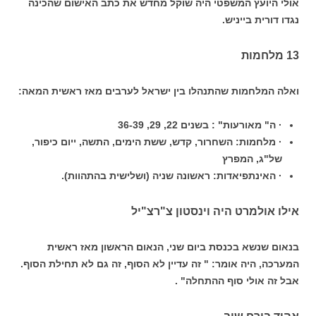
אולי היועץ המשפטי היה שוקל מחדש את כתב האישום שהכינה
נגדו דורית בייניש.
13 מלחמות
ואלה המלחמות שהתנהלו בין ישראל לערבים מאז ראשית המאה:
· ה" מאורעות" : בשנים 22, 29, 36-39
· מלחמות: השחרור, קדש, ששת הימים, התשה, ייום כיפור,
של"ג, המפרץ
· האינתפיאדות: ראשונה שניה (ושלישית בהתהוות).
אילו אולמרט היה וינסטון צ"רצ"יל
בנאום שנשא בכנסת ביום שני, הנאום הראשון מאז ראשית
המערכה, היה אומר: " זה עדיין לא הסוף, זה גם לא תחילת הסוף.
אבל זה אולי סוף ההתחלה" .