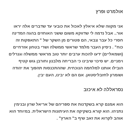
אולמרט ופרץ
אני מקווה שלא איאלץ לאכול את כובעי עד שדברים אלה יראו
אור.. אבל נדמה לי שדווקא משום ששני האוחזים בהגה המדינה
חסרי כל עבר צבאי, הם פטורים מן השקר של " התאפקות זה
כוח" . ניסיון העבר מלמד שראשי ממשלה ושרי בטחון אזרחיים
(ושמאליים) ידעו להכות ערבים יותר טוב מראשי ממשלה וגנרלים
וימניים. יש סיכוי שיבינו כי הבריחה מלבנון וחורבן גוש קטיף
הובילו אותנו למלחמה הנוכחית. שההתכנסות תהפוך את יהודה
ושומרון לחזבליסטאן. אם הם לא יבינו, העם יבין.
נסראללה לא איכזב
הוא אמנם קרא בשקדנות את ספריהם של אריאל שרון ובנימין
נתניהו. הוא קורא בשקיקה את העיתונות הישראלית. במיוחד הוא
אוהב לקרוא את זאב שיף ב" הארץ" .