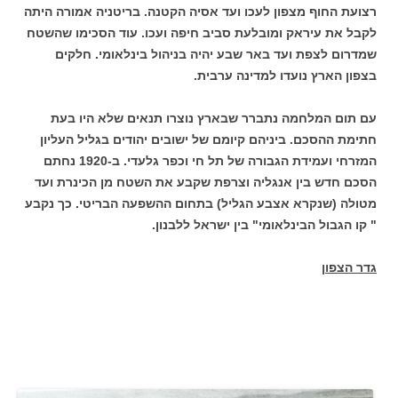
רצועת החוף מצפון לעכו ועד אסיה הקטנה. בריטניה אמורה היתה
לקבל את עיראק ומובלעת סביב חיפה ועכו. עוד הסכימו שהשטח
שמדרום לצפת ועד באר שבע יהיה בניהול בינלאומי. חלקים
בצפון הארץ נועדו למדינה ערבית.
עם תום המלחמה נתברר שבארץ נוצרו תנאים שלא היו בעת
חתימת ההסכם. ביניהם קיומם של ישובים יהודים בגליל העליון
המזרחי ועמידת הגבורה של תל חי וכפר גלעדי. ב-1920 נחתם
הסכם חדש בין אנגליה וצרפת שקבע את השטח מן הכינרת ועד
מטולה (שנקרא אצבע הגליל) בתחום ההשפעה הבריטי. כך נקבע
" קו הגבול הבינלאומי" בין ישראל ללבנון.
גדר הצפון