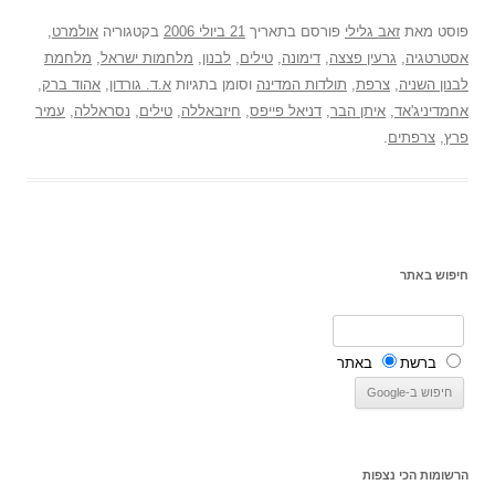
פוסט
מאת
זאב גלילי
פורסם בתאריך
21 ביולי 2006
בקטגוריה
אולמרט
,
אסטרטגיה
,
גרעין פצצה
,
דימונה
,
טילים
,
לבנון
,
מלחמות ישראל
,
מלחמת
לבנון השניה
,
צרפת
,
תולדות המדינה
וסומן בתגיות
א.ד. גורדון
,
אהוד ברק
,
אחמדיניג'אד
,
איתן הבר
,
דניאל פייפס
,
חיזבאללה
,
טילים
,
נסראללה
,
עמיר
פרץ
,
צרפתים
.
חיפוש באתר
ברשת
באתר
הרשומות הכי נצפות