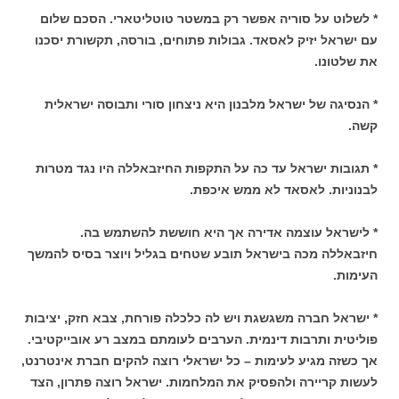
* לשלוט על סוריה אפשר רק במשטר טוטליטארי. הסכם שלום
עם ישראל יזיק לאסאד. גבולות פתוחים, בורסה, תקשורת יסכנו
את שלטונו.
* הנסיגה של ישראל מלבנון היא ניצחון סורי ותבוסה ישראלית
קשה.
* תגובות ישראל עד כה על התקפות החיזבאללה היו נגד מטרות
לבנוניות. לאסאד לא ממש איכפת.
* לישראל עוצמה אדירה אך היא חוששת להשתמש בה.
חיזבאללה מכה בישראל תובע שטחים בגליל ויוצר בסיס להמשך
העימות.
* ישראל חברה משגשגת ויש לה כלכלה פורחת, צבא חזק, יציבות
פוליטית ותרבות דינמית. הערבים לעומתם במצב רע אובייקטיבי.
אך כשזה מגיע לעימות – כל ישראלי רוצה להקים חברת אינטרנט,
לעשות קריירה ולהפסיק את המלחמות. ישראל רוצה פתרון, הצד