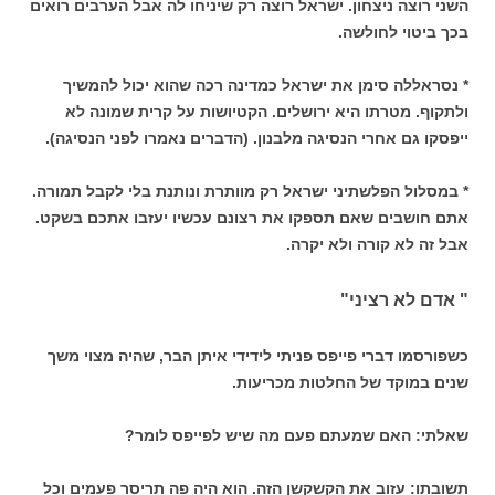
השני רוצה ניצחון. ישראל רוצה רק שיניחו לה אבל הערבים רואים
בכך ביטוי לחולשה.
* נסראללה סימן את ישראל כמדינה רכה שהוא יכול להמשיך
ולתקוף. מטרתו היא ירושלים. הקטיושות על קרית שמונה לא
ייפסקו גם אחרי הנסיגה מלבנון. (הדברים נאמרו לפני הנסיגה).
* במסלול הפלשתיני ישראל רק מוותרת ונותנת בלי לקבל תמורה.
אתם חושבים שאם תספקו את רצונם עכשיו יעזבו אתכם בשקט.
אבל זה לא קורה ולא יקרה.
" אדם לא רציני"
כשפורסמו דברי פייפס פניתי לידידי איתן הבר, שהיה מצוי משך
שנים במוקד של החלטות מכריעות.
שאלתי: האם שמעתם פעם מה שיש לפייפס לומר?
תשובתו: עזוב את הקשקשן הזה. הוא היה פה תריסר פעמים וכל