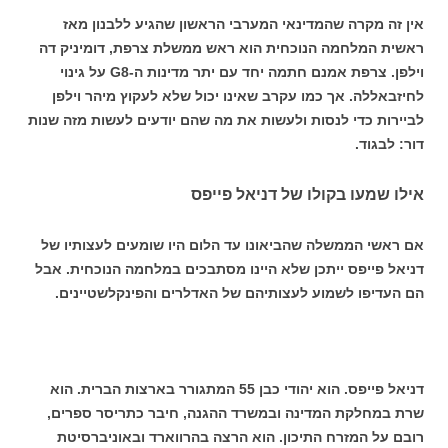
אין זה מקרה שהמדינאי המערבי הראשון שהגיע ללבנון מאז
ראשית המלחמה הנוכחית הוא ראש ממשלת צרפת, דומיניק דה
וילפן. צרפת אמנם חתמה יחד עם יתר מדינות ה-G8 על גינוי
לחיזבאללה. אך כמו עקרב שאינו יכול שלא לעקוץ מיהר וילפן
לביירות כדי לנסות ולעשות את מה שהם יודעים לעשות מזה שנות
דור: לבגוד.
אילו שמעו בקולו של דניאל פייפס
אם ראשי הממשלה שהביאונו עד הלום היו שומעים לעצותיו של
דניאל פייפס ייתכן שלא היינו מסתבכים במלחמה הנוכחית. אבל
הם העדיפו לשמוע לעצותיהם של האדלרים והפינקלשטיינים.
דניאל פייפס. הוא יהודי כבן 55 המתגורר בארצות הברית. הוא
שרת במחלקת המדינה ובמשרד ההגנה, חיבר כתריסר ספרים,
רובם על המזרח התיכון. הוא הרצה בהרווארד ובאוניברסיטת