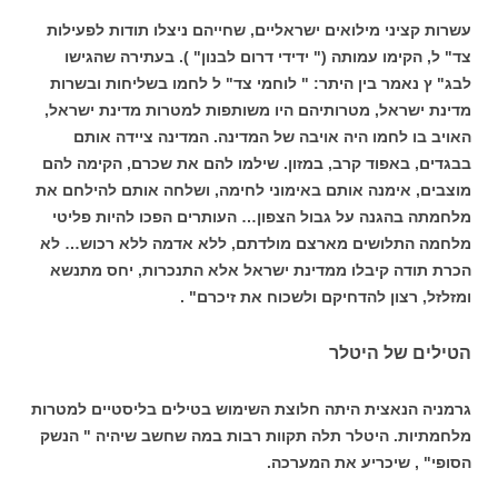
עשרות קציני מילואים ישראליים, שחייהם ניצלו תודות לפעילות
צד" ל, הקימו עמותה (" ידידי דרום לבנון" ). בעתירה שהגישו
לבג" ץ נאמר בין היתר: " לוחמי צד" ל לחמו בשליחות ובשרות
מדינת ישראל, מטרותיהם היו משותפות למטרות מדינת ישראל,
האויב בו לחמו היה אויבה של המדינה. המדינה ציידה אותם
בבגדים, באפוד קרב, במזון. שילמו להם את שכרם, הקימה להם
מוצבים, אימנה אותם באימוני לחימה, ושלחה אותם להילחם את
מלחמתה בהגנה על גבול הצפון… העותרים הפכו להיות פליטי
מלחמה התלושים מארצם מולדתם, ללא אדמה ללא רכוש… לא
הכרת תודה קיבלו ממדינת ישראל אלא התנכרות, יחס מתנשא
ומזלזל, רצון להדחיקם ולשכוח את זיכרם" .
הטילים של היטלר
גרמניה הנאצית היתה חלוצת השימוש בטילים בליסטיים למטרות
מלחמתיות. היטלר תלה תקוות רבות במה שחשב שיהיה " הנשק
הסופי" , שיכריע את המערכה.