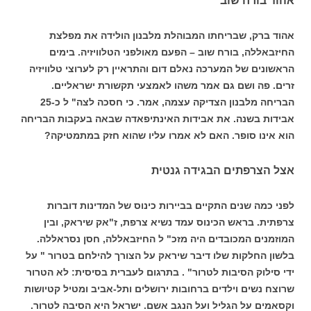
אהוד בורח שוב
אהוד ברק, שבריחתו המבוהלת מלבנון הולידה את מפלצת
החיזבאללה, בורח שוב – הפעם מאולפני הטלוויזיה. בימים
הראשונים של המערכה נאלם דום והתראיין רק לערוצי טלוויזיה
זרים. פה ושם גם אמר משהו לאמצעי תקשורת ישראליים.
הבריחה מלבנון הצדיקה עצמה, אמר. כי חסכה לצה" ל כ-25
אבידות בשנה. את אבידות האינתיפאדה שבאה בעקבות הבריחה
הוא אינו סופר. האם לא אמרו עליו שהוא חזק במתמטיקה?
אצל הצרפתים הבגידה גנטית
לפני כמה שנים התקיים בביירות כינוס של המדינות דוברות
צרפתית. בראש הכינוס עמד נשיא צרפת, ז"אק שיראק, ובין
המוזמנים המכובדים היה מזכ" ל החיזבאללה, חסן נסראללה.
בלשון החלקות שלו דיבר שיראק על הצורך להילחם בטרור " על
ידי סילוק הסיבות לטרור" . בתרגום לעברית בסיסית: לא הטרור
שרוצח נשים וילדים ברחובות ירושלים ותל-אביב ומטיל קטיושות
וקסאמים על הגליל ועל הנגב אשם. ישראל היא הסיבה לטרור.