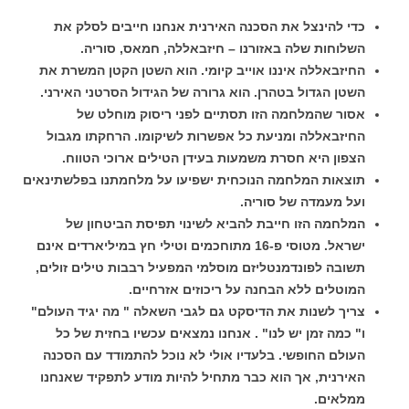
כדי להינצל את הסכנה האירנית אנחנו חייבים לסלק את
השלוחות שלה באזורנו – חיזבאללה, חמאס, סוריה.
החיזבאללה איננו אוייב קיומי. הוא השטן הקטן המשרת את
השטן הגדול בטהרן. הוא גרורה של הגידול הסרטני האירני.
אסור שהמלחמה הזו תסתיים לפני ריסוק מוחלט של
החיזבאללה ומניעת כל אפשרות לשיקומו. הרחקתו מגבול
הצפון היא חסרת משמעות בעידן הטילים ארוכי הטווח.
תוצאות המלחמה הנוכחית ישפיעו על מלחמתנו בפלשתינאים
ועל מעמדה של סוריה.
המלחמה הזו חייבת להביא לשינוי תפיסת הביטחון של
ישראל. מטוסי פ-16 מתוחכמים וטילי חץ במיליארדים אינם
תשובה לפונדמנטליזם מוסלמי המפעיל רבבות טילים זולים,
המוטלים ללא הבחנה על ריכוזים אזרחיים.
צריך לשנות את הדיסקט גם לגבי השאלה " מה יגיד העולם"
ו" כמה זמן יש לנו" . אנחנו נמצאים עכשיו בחזית של כל
העולם החופשי. בלעדיו אולי לא נוכל להתמודד עם הסכנה
האירנית, אך הוא כבר מתחיל להיות מודע לתפקיד שאנחנו
ממלאים.