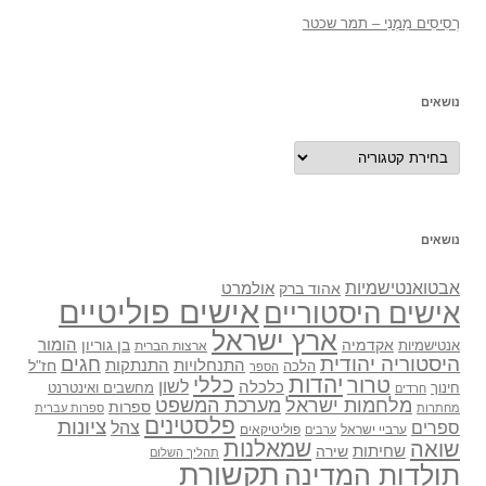
רְסִיסִים מִמֶנִי – תמר שכטר
נושאים
נושאים
נושאים
אבטואנטישמיות
אולמרט
אהוד ברק
אישים פוליטיים
אישים היסטוריים
ארץ ישראל
אקדמיה
בן גוריון
הומור
אנטישמיות
ארצות הברית
היסטוריה יהודית
חגים
התנתקות
התנחלויות
חז"ל
הלכה
הספר
יהדות
כללי
טרור
לשון
כלכלה
מחשבים ואינטרנט
חינוך
חרדים
מלחמות ישראל
מערכת המשפט
ספרות
מחתרות
ספרות עברית
פלסטינים
ציונות
ספרים
צהל
ערביי ישראל
פוליטיקאים
ערבים
שואה
שמאלנות
שחיתות
שירה
תהליך השלום
תקשורת
תולדות המדינה