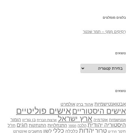
בלוגים מומלצים
רְסִיסִים מִמֶנִי – תמר שכטר
נושאים
נושאים
נושאים
אבטואנטישמיות
אולמרט
אהוד ברק
אישים פוליטיים
אישים היסטוריים
ארץ ישראל
אקדמיה
בן גוריון
הומור
אנטישמיות
ארצות הברית
היסטוריה יהודית
חגים
התנתקות
התנחלויות
חז"ל
הלכה
הספר
יהדות
כללי
טרור
לשון
כלכלה
מחשבים ואינטרנט
חינוך
חרדים