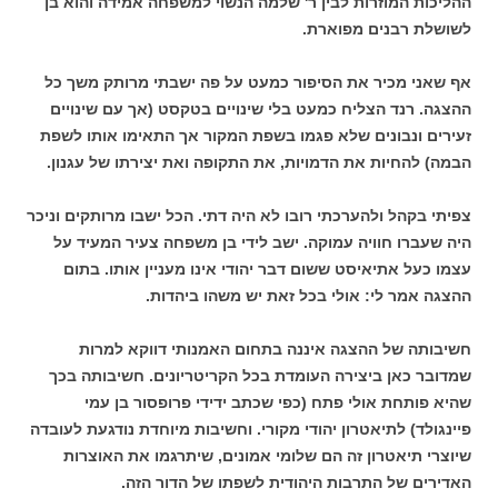
ההליכות המוזרות לבין ר' שלמה הנשוי למשפחה אמידה והוא בן
לשושלת רבנים מפוארת.
אף שאני מכיר את הסיפור כמעט על פה ישבתי מרותק משך כל
ההצגה. רנד הצליח כמעט בלי שינויים בטקסט (אך עם שינויים
זעירים ונבונים שלא פגמו בשפת המקור אך התאימו אותו לשפת
הבמה) להחיות את הדמויות, את התקופה ואת יצירתו של עגנון.
צפיתי בקהל ולהערכתי רובו לא היה דתי. הכל ישבו מרותקים וניכר
היה שעברו חוויה עמוקה. ישב לידי בן משפחה צעיר המעיד על
עצמו כעל אתיאיסט ששום דבר יהודי אינו מעניין אותו. בתום
ההצגה אמר לי: אולי בכל זאת יש משהו ביהדות.
חשיבותה של ההצגה איננה בתחום האמנותי דווקא למרות
שמדובר כאן ביצירה העומדת בכל הקריטריונים. חשיבותה בכך
שהיא פותחת אולי פתח (כפי שכתב ידידי פרופסור בן עמי
פיינגולד) לתיאטרון יהודי מקורי. וחשיבות מיוחדת נודגעת לעובדה
שיוצרי תיאטרון זה הם שלומי אמונים, שיתרגמו את האוצרות
האדירים של התרבות היהודית לשפתו של הדור הזה.