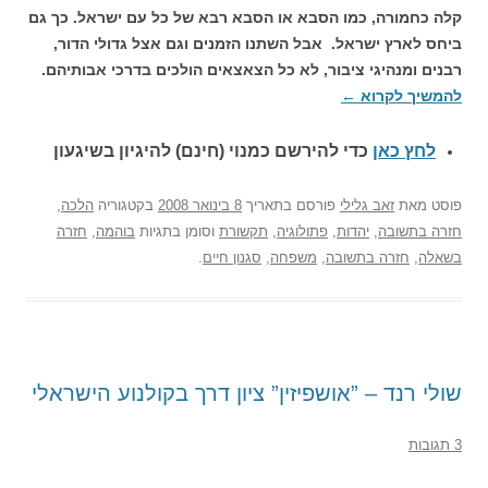
קלה כחמורה, כמו הסבא או הסבא רבא של כל עם ישראל. כך גם
ביחס לארץ ישראל. אבל השתנו הזמנים וגם אצל גדולי הדור,
רבנים ומנהיגי ציבור, לא כל הצאצאים הולכים בדרכי אבותיהם.
להמשיך לקרוא
←
לחץ כאן
כדי להירשם כ
מנוי (חינם) להיגיון בשיגעון
פוסט
מאת
זאב גלילי
פורסם בתאריך
8 בינואר 2008
בקטגוריה
הלכה
,
חזרה בתשובה
,
יהדות
,
פתולוגיה
,
תקשורת
וסומן בתגיות
בוהמה
,
חזרה
בשאלה
,
חזרה בתשובה
,
משפחה
,
סגנון חיים
.
שולי רנד – ”אושפיזין” ציון דרך בקולנוע הישראלי
3 תגובות