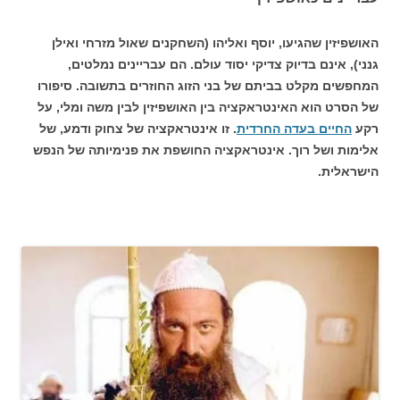
האושפיזין שהגיעו, יוסף ואליהו (השחקנים שאול מזרחי ואילן
גנני), אינם בדיוק צדיקי יסוד עולם. הם עבריינים נמלטים,
המחפשים מקלט בביתם של בני הזוג החוזרים בתשובה. סיפורו
של הסרט הוא האינטראקציה בין האושפיזין לבין משה ומלי, על
רקע
החיים בעדה החרדית
. זו אינטראקציה של צחוק ודמע, של
אלימות ושל רוך. אינטראקציה החושפת את פנימיותה של הנפש
הישראלית.