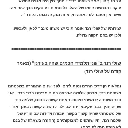
על חנוך לוין אמר בשעתו רנד: " חנוך לוין היה מגויס לנושא
עיקרי: הכחשת קיומו של האל. כל מחזותיו עוסקים בכך שזה מה
שיש ואין מעבר לזה. אתה חי, אתה מת, זה נגמר. נקודה" .
יצירותיו של שולי רנד אומרות כי יש משהו מעבר לכאן ולעכשיו.
ולכן יש בהם תקווה גדולה.
================================================
שולי רנד ב"שני תלמידי חכמים שהיו בעירנו
" (מאמר
קודם על שולי רנד)
נפלאות הן דרכי החיים ונפתוליהם. לפני שנים התגוררה בשכנותנו
משפחת רנד, מרחק שלושה ארבעה בתים מביתנו בבני ברק. .אני
זוכר משפחה זו משתי סיבות. האחת קשורה בבנם, שלמה רנד,
שהיה חניך בבני עקיבא, יחד עם ילדיי. השניה קשורה בענף אחר
של משפחתי שהיה קשור בקשרי עבודה וידידות עם הוריו של
שלמה רנד, והיו שותפים למצוקותיהם (החזרה בשאלה של בנם
לא היתה הגדולה בהם).