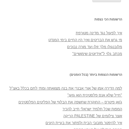
הרשומות הכי נצפות
איך לפעול נגד מדינה מטורפת
מי גרש את הבריטים ואיך היו החיים בימי המנדט
מלובנגולו מלך זולו ועד מורה נבוכים
מכתב גלוי ל"אידיוטים שימושיים"
הרשומות הנצפות ביותר (בכל הזמנים)
למה הדירה אמו של אורי אבנרי את בנה מצוואתה ומתי לחם בכלל באצ"ל
"חייל שלא אנס פלסטינית הוא גזען"
ג'ואן פיטרס – החוקרת שחשפה את הבלוף של הפליטים הפלסטינים
המפות שכל תלמיד ישראלי חייב להכיר
אוצר צילומים של PALESTINE הריקה
איך להיפטר מזבובי הבית ולפתור את בעיית היונים