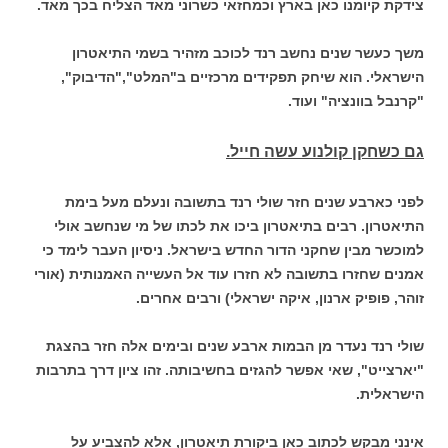
צידקת קיומנו כאן בארץ וכמחזאי כשרוני מאד הצליח בכך מאד.
משך כעשר שנים נחשב רנד לכוכב מזהיר בשמי התיאטרון
הישראלי. הוא שיחק תפקידים מרכזיים ב"המלט","הדיבוק",
"קרנבל בוונציה" ועוד.
גם כשחקן קולנוע עשה חייל.
לפני כארבע שנים חזר שולי רנד בתשובה ונעלם מעל בימת
התיאטרון. רבים בתיאטרון ביכו את לכתו של מי שנחשב אולי
למוכשר מבין שחקני הדור החדש בישראל. ניסיון העבר לימד כי
אמנים שחזרו בתשובה לא חזרו עוד אל העשייה האמנותית (אורי
זוהר, פופיק ארנון, איקה ישראלי) ורבים אחרים.
שולי רנד נעדר מן הבמות ארבע שנים ובימים אלה חזר בהצגת
"יארצייט", שאי אפשר להגזים בחשיבותה. זהו ציון דרך בתרבות
הישראלית.
אינני מבקש לכתוב כאן ביקורת תיאטרון, אלא להצביע על