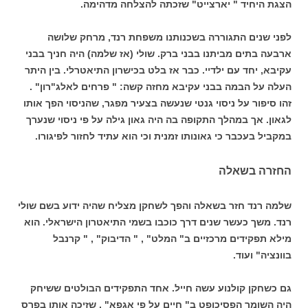
הצגת היחיד " יארצייט" שזכתה להצלחה מדהימה.
לפני שנים התגוררה בשכנותנו משפחת רנד, מרחק שלושה
ארבעה בתים מביתנו בבני ברק. שולי (אז שלמה) היה חניך בבני
עקיבא, יחד עם ילדיי. כבר אז בלט בכישרון התיאטרלי. בין היתר
העלה על הבמה בבני עקיבא מחזה קשה: " פרחים לאלג"רון" .
זהו סיפור על ניסוי גנטי שנעשה בצעיר מפגר, שהניסוי הפך אותו
לגאון. אך במהלך התקופה בה היה גאון גילה על פי ניסוי שנערך
במקביל בעכבר כי גאונותו זמנית וכי הוא עתיד לחזור לפיגורו.
החזרה בשאלה
שלמה רנד חזר בשאלה והפך לשחקן מצליח שהיה ידוע בשם שולי
רנד. משך כעשר שנים דרך כוכבו בשמי התיאטרון הישראלי. הוא
מילא תפקידים מרכזיים ב" המלט" , " הדיבוק" , " קרנבל
בוונציה" ועוד.
גם כשחקן קולנוע עשה חייל. אחד התפקידים הבולטים ששיחק
היה השומר הפסיכופט ב" חיים על פי אגפא" , שזיכה אותו בפרס