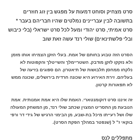
סרט מצחיק וסוחט דמעות על מפגש בין זוג חוזרים
בתשובה לבין עבריינים נמלטים שהיו חבריהם בעבר *
סרט אמיתי, סרט יהודי ומעל לכל סרט ישראלי (בלי כיבוש
ובלי פלשתינאים) שולי רנד עשה זאת שוב
הסרט הזה טבוע בחותם של אמת. בעלי הזקן הצמיחו אותו מזמן
ולא נזקקו לזקן מודבק. השטריימלך והשייטלך והקפוטות לא
נלקחו ממחסן תלבושות של תיאטרון. הם ספוגים בזיעה של
בעליהם. זירת האירוע היא שכונה חרדית בירושלים, שכונה ממש
לא תפאורות קרטון.
זה איננו סרט דוקומנטארי. האמת שלו היא אמת אמנותית. אמת
הנובעת מן התסריט המצוין שכתב שולי רנד, מן המשחק המעולה
שלו ושל רעייתו מיכל בת-שבע, מן הבימוי הרגיש של גידי דר ורפי
בוקאי ז" ל (שנפטר במהלך הפקת הסרט).
מתפללים לנס