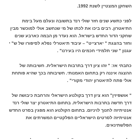
השחקן המצטיין לשנת 1992.
לפני כתשע שנים חזר שולי רנד בתשובה ונעלם מעל בימת
התיאטרון. רבים ביכו את לכתו של מי שנחשב אולי למוכשר מבין
שחקני הדור החדש בישראל. הוא נעדר מן הבמה כארבע שנים
וחזר בהצגת " יארצייט" – עיבוד תיאטרלי נפלא לסיפורו של ש" י
עגנון " שני תלמידי חכמים היו בעירנו" .
כתבתי אז: " זהו ציון דרך בתרבות הישראלית. חשיבותה של
ההצגה איננה רק בתחום האמנותי. חשיבותה בכך שהיא פותחת
אולי פתח לתיאטרון יהודי מקורי" .
" אושפיזין" הוא ציון דרך בקולנוע הישראלי והרחבת כיבושה של
דרך חדשה בתרבות הישראלית. בתחום התיאטרון יצר שולי רנד
אנטיתיזה לחנוך לויניזם. בתחום הקולנוע הוא מפגין בסרט החדש
אנטיתיזה לסרטים הישראליים הפלקטיים המשרתים את
הפלשתינאים.