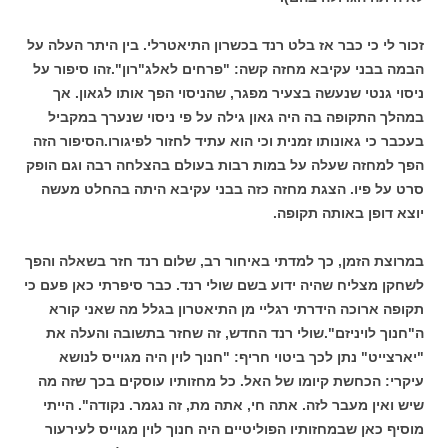
זכור לי כי כבר אז בלט רנד בכשרון התיאטרלי. בין היתר העלה על
הבמה בבני עקיבא מחזה קשה: "פרחים לאלג"רון".זהו סיפור על
ניסוי גנטי שנעשה בצעיר מפגר, שהניסוי הפך אותו לגאון. אך
במהלך התקופה בה היה גאון גילה על פי ניסוי שנערך במקביל
בעכבר כי גאונותו זמנית וכי הוא עתיד לחזור לפיגורו.הסיפור הזה
הפך למחזה שעלה על במות רבות בעולם בהצלחה רבה וגם הופק
סרט על פיו. הצגת מחזה כזה בבני עקיבא היתה בהחלט מעשה
יוצא דופן באותה תקופה.
במרוצת הזמן, כך למדתי באיחור רב, שלום רנד חזר בשאלה והפך
לשחקן מצליח שהיה ידוע בשם שולי רנד. כבר סיפרתי כאן פעם כי
תקופה ארוכה הידרתי רגליי מן התיאטרון בגלל מה שאני קורא
ה"חנוך לויניזם".שולי רנד החדש, זה שחזר בתשובה והעלה את
"יארצייט" נתן לכך ביטוי חריף: "חנוך לוין היה מגוייס לנושא
עיקרי: הכחשת קיומו של האל. כל מחזותיו עוסקים בכך שזה מה
שיש ואין מעבר לזה. אתה חי, אתה מת, זה נגמר. נקודה". הייתי
מוסיף כאן שבמחזותיו הפוליטיים היה חנוך לוין מגוייס לעירעור