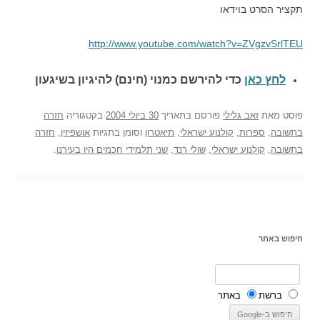
תקציר הסרט בוידאו
http://www.youtube.com/watch?v=ZVgzvSrlTEU
לחץ כאן
כדי להירשם כ
מנוי (חינם) להיגיון בשיגעון
פוסט
מאת
זאב גלילי
פורסם בתאריך
30 ביולי 2004
בקטגוריה
חזרה
בתשובה
,
ספרות
,
קולנוע ישראלי
,
תיאטרון
וסומן בתגיות
אושפיזין
,
חזרה
בתשובה
,
קולנוע ישראלי
,
שולי רנד
,
שני תלמידי חכמים היו בעירנו
.
חיפוש באתר
ברשת
באתר