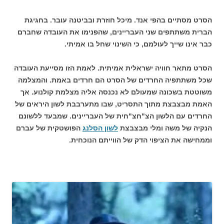
הסרט מסתיים בהפי אנד. מיכל חוזרת ובביטנה עובר. בחגיגת
הברית משתתפים שני העבריינים, שהפנימו את העובדה שחברם
כבר אינו שייך לעולמם, כי השינוי שחל בו אמיתי.
הסרט מתאר חוויה ישראלית אמיתית. לאמת הזו מסייעת העובדה
שכל משתתפיה החרדים של הסרט הם חרדים באמת. והמצלמה
משוטטת בשכונה שמעולם לא נכנסה אליה מצלמת קולנוע. אך
האמת מבצבצת מתוך התסריט, שבו מתערבבת לשון היראים של
החרדים עם הלשון הצ"חצ"חית של העבריינים. שמבעד ללשונם
הנקיה של משה ומלי מבצבצת
לשון הסלנג
הפושטקית של עברם
וממחישה את הציפוי הדק של הווייתם הנוכחית.