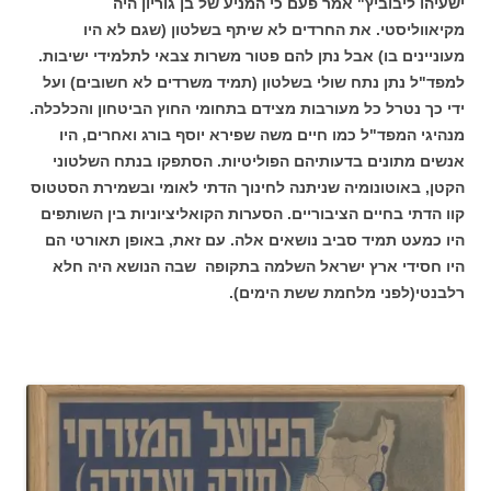
ישעיהו ליבוביץ" אמר פעם כי המניע של בן גוריון היה
מקיאווליסטי. את החרדים לא שיתף בשלטון (שגם לא היו
מעוניינים בו) אבל נתן להם פטור משרות צבאי לתלמידי ישיבות.
למפד"ל נתן נתח שולי בשלטון (תמיד משרדים לא חשובים) ועל
ידי כך נטרל כל מעורבות מצידם בתחומי החוץ הביטחון והכלכלה.
מנהיגי המפד"ל כמו חיים משה שפירא יוסף בורג ואחרים, היו
אנשים מתונים בדעותיהם הפוליטיות. הסתפקו בנתח השלטוני
הקטן, באוטונומיה שניתנה לחינוך הדתי לאומי ובשמירת הסטטוס
קוו הדתי בחיים הציבוריים. הסערות הקואליציוניות בין השותפים
היו כמעט תמיד סביב נושאים אלה. עם זאת, באופן תאורטי הם
היו חסידי ארץ ישראל השלמה בתקופה שבה הנושא היה חלא
רלבנטי(לפני מלחמת ששת הימים).