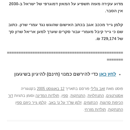
מדוע עקירה מעזה תשפיע על המאזן דמוגרפי של ישראל ב-2030
אין הסבר.
קלמן גייר מככב אגב בכתב האישום שהוגש נגד עמרי שרון. כתוב
שם כי גייר קיבל מעמרי עבור סקרים שערך למען אריאל שרון סך
של 729,174 ₪.
==================================================
=======
לחץ כאן
כדי להירשם כ
מנוי (חינם) להיגיון בשיגעון
פוסט
מאת
זאב גלילי
פורסם בתאריך
12 באוגוסט 2005
בקטגוריה
אסטרטגים
,
התנחלויות
,
התנתקות
,
ספין
,
תולדות המדינה
וסומן בתגיות
דור
הכיפות סרוגות
,
הכתומים
,
זלמן שז"ר על ט' באב
,
קלמן גייר כיוזם ספין
התנתקות
,
תולדות מזרחי
.