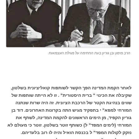
הרב מימון ובן גוריון בעת החתימה על מגילת העצמאות
לאחר הקמת המדינה הפך הקשר לשותפות קואליציונית בשלטון,
שקיבלה את הכינוי " ברית היסטורית" . זו לא הייתה שותפות של
שווים בנהיגת הקטר של הרכבת הציונית. זה היה שרות שנתנה
המזרחי למפא" י בתפקיד מגיש התה בקרונות האחרונים. דוד בן
גוריון הקפיד, מן הימים הראשונים להקמת המדינה, לשתף את
המזרחי (לימים המפד" ל) כשותף זוטר בשלטון. זוטר כי מעולם לא
נזקק לקולות המפד" ל בכנסת הואיל והיה לו רוב בלעדיהם.