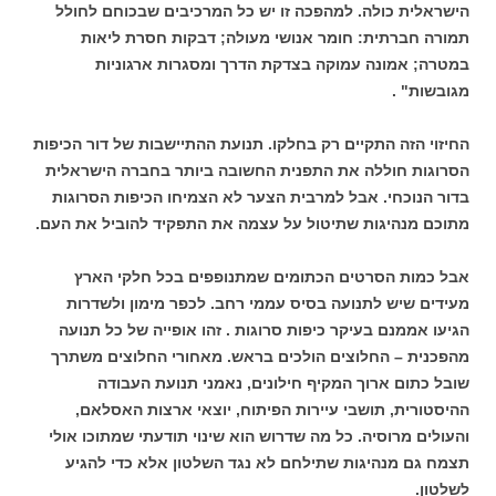
הישראלית כולה. למהפכה זו יש כל המרכיבים שבכוחם לחולל
תמורה חברתית: חומר אנושי מעולה; דבקות חסרת ליאות
במטרה; אמונה עמוקה בצדקת הדרך ומסגרות ארגוניות
מגובשות" .
החיזוי הזה התקיים רק בחלקו. תנועת ההתיישבות של דור הכיפות
הסרוגות חוללה את התפנית החשובה ביותר בחברה הישראלית
בדור הנוכחי. אבל למרבית הצער לא הצמיחו הכיפות הסרוגות
מתוכם מנהיגות שתיטול על עצמה את התפקיד להוביל את העם.
אבל כמות הסרטים הכתומים שמתנופפים בכל חלקי הארץ
מעידים שיש לתנועה בסיס עממי רחב. לכפר מימון ולשדרות
הגיעו אממנם בעיקר כיפות סרוגות . זהו אופייה של כל תנועה
מהפכנית – החלוצים הולכים בראש. מאחורי החלוצים משתרך
שובל כתום ארוך המקיף חילונים, נאמני תנועת העבודה
ההיסטורית, תושבי עיירות הפיתוח, יוצאי ארצות האסלאם,
והעולים מרוסיה. כל מה שדרוש הוא שינוי תודעתי שמתוכו אולי
תצמח גם מנהיגות שתילחם לא נגד השלטון אלא כדי להגיע
לשלטון.