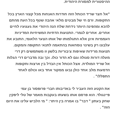
ההיסטורית למסורת היהודית.
"אל חצר שריד הכותל הזה חודרות האנחות מכל קצווי הארץ בכל
התקופות. זרם חי של מבטים מלאי אהבה שטף בכל העת מהתם
להכא ומהפינה היותר נידחת שלח הנה היהודי את געגועיו לחיים
אחרים. אחרים לגמרי. התנועות הדתיות המשיחיות המדיניות
העממיות אינן אלא התגלמותו של אותו הצער הלאומי, התובע את
עלבונו רק בשינוי נוסחאות בהתאמה לתנאי התקופה והמקום.
תנועות מרידות שאיפות ציבוריות בלשון זו משתמשים רק דרי
מעלה דורות סגולה וגם לא הדור כולו. וכך ובה מדברים דרי הגלות
אל שריד המולדת. אצל הכותל אין הבדל בין ארצות ותקופות
הדמעות מלב אחד כולן נבעו ממקור אחד באו וכולם לאחד
התפללו" .
את הקטע הזה העביר לי באדיבותו חברי פרופסור בן עמי
פיינגולד. הוא פרסם אותו בשעתו בעקבות מאמר של טלי ליפקין
שחק בעתון " דבר" בו אמרה בין היתר: " מי הלביש עלינו את היום
הזה" .