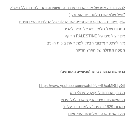
למה הדירה אמו של אורי אבנרי את בנה מצוואתה ומתי לחם בכלל באצ"ל
"חייל שלא אנס פלסטינית הוא גזען"
ג'ואן פיטרס – החוקרת שחשפה את הבלוף של הפליטים הפלסטינים
המפות שכל תלמיד ישראלי חייב להכיר
אוצר צילומים של PALESTINE הריקה
איך להיפטר מזבובי הבית ולפתור את בעיית היונים
המפה הגדולה של הארץ הריקה
הרשומות הנצפות ביותר (מהיומיים האחרונים)
https://www.youtube.com/watch?v=4OcaMRLTyGI
מה בין אברהם לינקולן לנפתלי בנט
מי האשמים בעינוי הדין שנגרם לגל הירש
פוגרום 1929 בצפת "עולמנו חרב עלינו"
מה באמת קרה במלחמת העצמאות