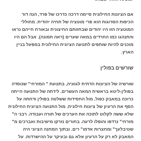
אם הציונות החילונית סיימה דרכה כדרכו של פרד, הנה דור
הכיפות הסרוגות הוא פרי מוטציה של תחיה יהודית. מחוללי
המוטציה הזו היו יהודים שבחזותם החיצונית ובאורח חייהם נראו
והתנהגו כמו החרדים במאה שערים (ראה תמונה). אבל הם היו
מוכנים להיות שותפים לתנועה הציונית החילונית במפעל בניין
הארץ.
שורשים בפולין
שורשיה של הציונות הדתית לגווניה, בתנועת " המזרחי" שנוסדה
בפולין-ליטא בראשית המאה העשרים. לידתה של התנועה הייתה
כרוכה במאבק כפול. מול החסידות ששלטה בפולין ודחתה על
הסף את הרעיון של ציונות חילונית. מול התנועה הציונית החילונית
שלא ששה לקלוט לתוכה את הערכים של תורה ועבודה. רבני ה"
מזרחי" נרדפו והופלו לרעה. בחורים נזרקו מישיבות ואברכים מ"
שטיבלעך" ומחצרות אדמו" רים. ובתוך המחנה הציוני היה
המאבק לא רק על הרעיון אלא גם ובעיקר על ההישרדות. על