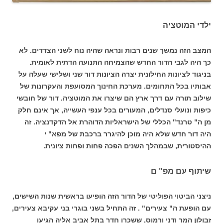
ילדי המוטציה
המצב הזה נמשך שנים רבות ונראה שהיה נוח לשני הצדדים. לא
כך היה לגבי הדור החדש שהצמיחה התנועה הדתית לאומית.
בניגוד לציונות החילונית יצרה הציונות דור שני ושלישי שעלה על
אבותיו בכל התחומים. מערכת החינוך המסועפת והעקרונות של
שילוב תורה עם דרך ארץ הם שיצרו את המוטציה. דור של חובשי
כיפות ונועלי סנדלים, המעורים בכל ענפי העשייה, אך אינם חלק
מן ה" טרנד" הכללי של הישראליות הדוהרת אל הדקדנציה. זה
היה דור חדש שלא היה מוכן להיגרר ברכבת של מפא" י
ההיסטורית, שבמהלך השנים הפכה פחות ופחות ציונית.
שיתוף עם מפ" ם
ניצני הביטוי הפוליטי של הדור הזה הופיעו בראשית שנות השישים,
עם הופעת ה" צעירים" . זה התחיל בשני בוגרי בני עקיבא צעירים,
זבולון המר ודני ורמוס, ששכרו חדר בתל אביב אליה הגיעו