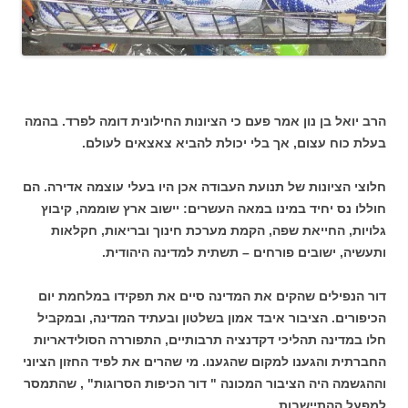
הרב יואל בן נון אמר פעם כי הציונות החילונית דומה לפרד. בהמה
בעלת כוח עצום, אך בלי יכולת להביא צאצאים לעולם.
חלוצי הציונות של תנועת העבודה אכן היו בעלי עוצמה אדירה. הם
חוללו נס יחיד במינו במאה העשרים: יישוב ארץ שוממה, קיבוץ
גלויות, החייאת שפה, הקמת מערכת חינוך ובריאות, חקלאות
ותעשיה, ישובים פורחים – תשתית למדינה היהודית.
דור הנפילים שהקים את המדינה סיים את תפקידו במלחמת יום
הכיפורים. הציבור איבד אמון בשלטון ובעתיד המדינה, ובמקביל
חלו במדינה תהליכי דקדנציה תרבותיים, התפוררה הסולידאריות
החברתית והגענו למקום שהגענו. מי שהרים את לפיד החזון הציוני
וההגשמה היה הציבור המכונה " דור הכיפות הסרוגות" , שהתמסר
למפעל ההתיישבות.