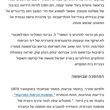
בראשה אישים בעלי שעור קומה, הם הפכו להיות הידועה בציבור
של מפלגה מנוונת. אפשר לשמוע את הדי המצב הזה בדיבורים על
שרון ובגידתו באידיאל ההתיישבות. כך מדברת אישה נבגדת על
המאהב שנטש אותה.
כאן מן הראוי להדגיש כי המפד" ל, כביטוי הפוליטי הפרלמנטרי
לא שיקף את עוצמתו הדמוגרפית והערכית של דור הכיפות
הסרוגות. הדור הזה שאב את השראתו בראש ובראשונה ממוריו
בישיבות ובראשם הרב אברהם יצחק הכהן קוק, שראה בפעולת
החלוצים החילוניים בארץ ישראל מעשה של קדושה השקול
כבניית בית המקדש.
המהפכה שבוששה
ולסיום אזכיר, בחוסר צניעות, מאמר שכתבתי באוקטובר 1974
בידיעות אחרונות, תחת הכותרת
" מהפכת הכיפות הסרוגות"
.
כתבתי אז בין היתר: " מתגלים עתה לנגד עינינו ניצניה של
מהפכה חברתית, העתידה להטביע את חותמה על החברה