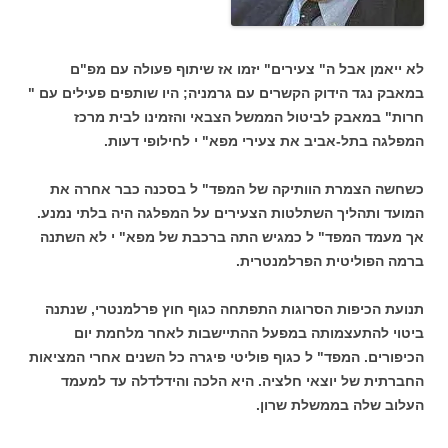
לא ייאמן אבל ה" צעירים" יזמו אז שיתוף פעולה עם מפ"ם
במאבק נגד הידוק הקשרים עם גרמניה; היו שותפים פעילים עם "
חרות" במאבק לביטול הממשל הצבאי והזמינו לבית מרכז
המפלגה בתל-אביב את צעירי מפא" י לחילופי דעות.
כשחשה הצמרת הוותיקה של המפד" ל בסכנה כבר אחרה את
המועד ותהליך השתלטות הצעירים על המפלגה היה בלתי נמנע.
אך מעמד המפד" ל כמגיש התה ברכבת של מפא" י לא השתנה
ברמה הפוליטית הפרלמנטרית.
תנועת הכיפות הסרוגות התפתחה כגוף חוץ פרלמנטרי, שנתנה
ביטוי להתעצמותה במפעל ההתיישבות לאחר מלחמת יום
הכיפורים. המפד" ל כגוף פוליטי פיגרה כל השנים אחרי המציאות
החברתית של יוצאי חלציה. היא הלכה והידלדלה עד למעמד
העלוב שלה בממשלת שרון.