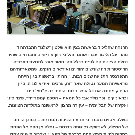
ההנחה שהליכוד בראשות בגין הוא שלטון "שלנו" התבדתה די
מהר. על הליכוד עברו אותם תהליכי ניוון אידיאיים וחברתיים שהיו
נחלת הציונות החילונית בכללותה. חמור מזה: לתנועת העבודה
ההיסטורית היו שורשים יהודיים ואידיאיים חזקים, שמשאריותיהם
התפרנסה התנועה שנים רבות. " חרות" בראשות בגין הייתה
מראשיתה תנועה נטולת שאר רוח, ערכים ואידיאולוגיה. בגין
הרחיק מתוכה את כל אנשי הרוח והותיר בה צ"חצ"חים
וכדאיניקים. וכך נולד אבי כל חטאת – הסכם קמפ דייויד, פינוי סיני
ועקירה של חבל ימית – עקירה מרצון, לראשונה בתולדות הציונות.
בשלב מסוים נתברר כי תנועת הכיפות הסרוגות – במובן הרחב
של המילה, לא דווקא נציגותה בכנסת – נפלה מן הפח אל הפחת.
במקום להיות מגיש התה ברכבת של מפא"י, שברוב השנים עמדו