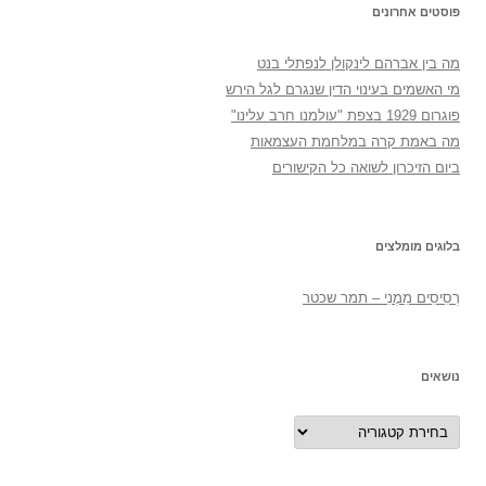
פוסטים אחרונים
מה בין אברהם לינקולן לנפתלי בנט
מי האשמים בעינוי הדין שנגרם לגל הירש
פוגרום 1929 בצפת "עולמנו חרב עלינו"
מה באמת קרה במלחמת העצמאות
ביום הזיכרון לשואה כל הקישורים
בלוגים מומלצים
רְסִיסִים מִמֶנִי – תמר שכטר
נושאים
נושאים