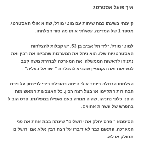
איך פועל אסטרטג
קיימתי בשעתו כמה שיחות עם מוטי מורל, שהוא אולי האסטרטג
מספר 1 של המדינה. שאלתי אותו מה סוד הצלחתו.
למוטי מורל, יליד תל אביב בן 53, יש קבלות להצלחות
האסטרטגיות שלו. הוא ניהל את המערכות שהביאו את רבין ואת
נתניהו לראשות הממשלה, את המערכה לבחירת משה קצב
לנשיאות ואת הקמפיין שהביא להצלחת " ישראל בעליה" .
הצלחתו הגדולה ביותר אולי הייתה בהובלת ביבי לניצחון על פרס.
הבחירות התקיימו אז בצל רצח רבין. כל האצבעות המאשימות
הופנו כלפי נתניהו, שהיה מנודה בעם ואפילו במפלגתו. פרס הוביל
בהפרש של עשרות אחוזים.
הסיסמא " פרס יחלק את ירושלים" שינתה בבת אחת את פני
המערכה. פתאום כבר לא דיברו על רצח רבין אלא אם ירושלים
תחולק או לא.