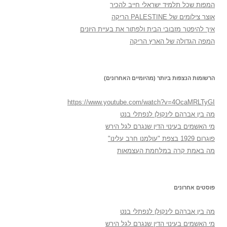
המפות שכל תלמיד ישראלי חייב להכיר
אוצר צילומים של PALESTINE הריקה
איך להיפטר מזבובי הבית ולפתור את בעיית היונים
המפה הגדולה של הארץ הריקה
הרשומות הנצפות ביותר (מהיומיים האחרונים)
https://www.youtube.com/watch?v=4OcaMRLTyGI
מה בין אברהם לינקולן לנפתלי בנט
מי האשמים בעינוי הדין שנגרם לגל הירש
פוגרום 1929 בצפת "עולמנו חרב עלינו"
מה באמת קרה במלחמת העצמאות
פוסטים אחרונים
מה בין אברהם לינקולן לנפתלי בנט
מי האשמים בעינוי הדין שנגרם לגל הירש