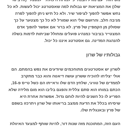
שלו) את המציאות יש גבולות למה שאסטרטג יכול לעשות. לא כל
נחש אפשר להפוך לציפור שיר. ולא כל תיש ניתן להפוך לפרה
מניבה חלב. והרושם שלי הוא שמורל לא כל כך מצטער על כך
שסולק מן הקמפיין של פרץ. לא ברור אם אפשר להפוך אדם
המצטייר בציבור כמנהיג פועלים ומחולל שביתות לדמות בשלה
להנהגת המדינה. גם אסטרטג איננו כל יכול.
גבולותיו של שרון
לשרון יש אסטרטגים מתוחכמים שיודעים את נפש בהמתם. הם
אולי יצליחו להוכיח ששרון עושה דיאטה והוא כבר מתקרב
לממדים של טוויגי, שלחץ הדם שלו וראייתו הם כשל טייס פ-16,
הכתם במוחו הוא סתם צללית והפגם בליבו הוא מום מלידה שלא
הפריע לו כל השנים להיות לוחם גדול. אפשרות אחרת היא
שיסיחו בכלל את הדעת ממצב בריאותו של שרון ויתרכזו בשפם
של פרץ ובאנגלית שלו.
העם הזה, המתוכנת מזה שנות דור, להיות שותף למצעד האיוולת