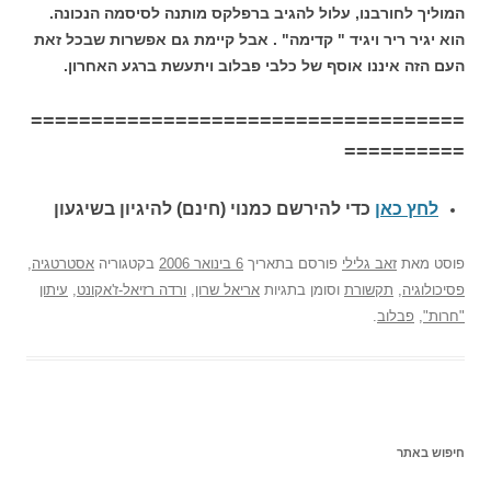
המוליך לחורבנו, עלול להגיב ברפלקס מותנה לסיסמה הנכונה.
הוא יגיר ריר ויגיד " קדימה" . אבל קיימת גם אפשרות שבכל זאת
העם הזה איננו אוסף של כלבי פבלוב ויתעשת ברגע האחרון.
====================================
==========
לחץ כאן
כדי להירשם כ
מנוי (חינם) להיגיון בשיגעון
פוסט
מאת
זאב גלילי
פורסם בתאריך
6 בינואר 2006
בקטגוריה
אסטרטגיה
,
פסיכולוגיה
,
תקשורת
וסומן בתגיות
אריאל שרון
,
ורדה רזיאל-ז'אקונט
,
עיתון
"חרות"
,
פבלוב
.
חיפוש באתר