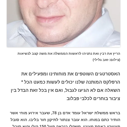
הריץ את רבין ואת נתניהו לראשות הממשלה את משה קצב לנשיאות
(צילום: זאב גלילי)
האסטרטגים השוטפים את מוחותינו ומפעילים את
הרפלקס המותנה שלנו יכולים לעשות כמעט הכל *
השאלה אם לא הגיעו לגבול, ואם אין בכל זאת הבדל בין
ציבור בוחרים לכלבי פבלוב
בראש ממשלת ישראל עומד אדם בן 78, שעבר אירוע מוחי אשר
הותיר כתם במוחו. הוא עובר צנתור לתיקון חור בליבו. הוא סובל
מעיוורון באחת מעיניו, משקלו כנראה מעל 150 קילו והוא סובל