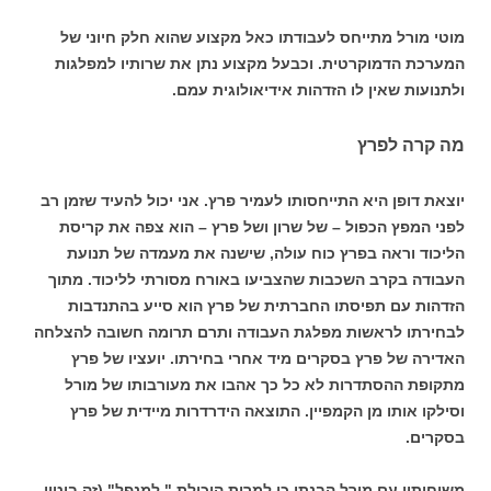
מוטי מורל מתייחס לעבודתו כאל מקצוע שהוא חלק חיוני של
המערכת הדמוקרטית. וכבעל מקצוע נתן את שרותיו למפלגות
ולתנועות שאין לו הזדהות אידיאולוגית עמם.
מה קרה לפרץ
יוצאת דופן היא התייחסותו לעמיר פרץ. אני יכול להעיד שזמן רב
לפני המפץ הכפול – של שרון ושל פרץ – הוא צפה את קריסת
הליכוד וראה בפרץ כוח עולה, שישנה את מעמדה של תנועת
העבודה בקרב השכבות שהצביעו באורח מסורתי לליכוד. מתוך
הזדהות עם תפיסתו החברתית של פרץ הוא סייע בהתנדבות
לבחירתו לראשות מפלגת העבודה ותרם תרומה חשובה להצלחה
האדירה של פרץ בסקרים מיד אחרי בחירתו. יועציו של פרץ
מתקופת ההסתדרות לא כל כך אהבו את מעורבותו של מורל
וסילקו אותו מן הקמפיין. התוצאה הידרדרות מיידית של פרץ
בסקרים.
משיחותיי עם מורל הבנתי כי למרות היכולת " למנפל" (זה ביטוי