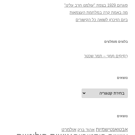
פוגרום 1929 בצפת "עולמנו חרב עלינו"
מה באמת קרה במלחמת העצמאות
ביום הזיכרון לשואה כל הקישורים
בלוגים מומלצים
רְסִיסִים מִמֶנִי – תמר שכטר
נושאים
נושאים
נושאים
אבטואנטישמיות
אולמרט
אהוד ברק