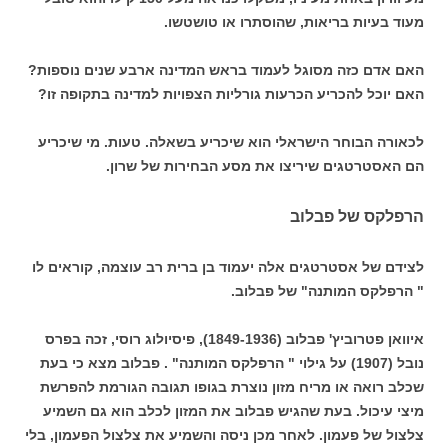
מעוד בעיות בריאות, שהוסתרו או טושטשו.
האם אדם כזה מסוגל לעמוד בראש המדינה ארבע שנים נוספות?
האם יוכל להכריע הכרעות גורליות הצפויות למדינה בתקופה זו?
לכאורה הבוחר הישראלי הוא שיכריע בשאלה. טעות. מי שיכריע
הם האסטרטגים שיריצו את מסע הבחירות של שרון.
הרפלקס של פבלוב
לצידם של אסטרטגים אלה יעמוד בן ברית רב עוצמה, קוראים לו
" הרפלקס המותנה" של פבלוב.
איוואן
פטרוביץ' פבלוב (1849-1936), פיסיולוג רוסי, זכה בפרס
נובל (1907) על גילוי " הרפלקס המותנה" . פבלוב מצא כי בעת
שכלב רואה או מריח מזון נוצרת בגופו תגובה הגורמת להפרשת
מיצי עיכול. בעת שהגיש פבלוב את המזון לכלב הוא גם השמיע
צלצול של פעמון. לאחר מכן ניסה והשמיע את צלצול הפעמון, בלי