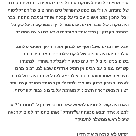
איני מתיימר לדעת לעומקם את כל פרטי החקירה בפרשת חקירתו
של נתניהו. אין לי גם ספק שהפרקליטים החרוצים של הפרקליטות
יוכלו להכין כתב אישום עסיסי על קבלת שוחד וגניבת מתנות. כבר
היה מקרה של עובד מדינה שהועמד לדין ונענש קשות על שקיבל
במתנה בקבוק יין מידי אחד האזרחים שבא במגע עם המשרד.
אבל יש דברים שעל הסף יש לבחון את ההיגיון הפנימי שלהם.
אילו נתניהו היה טיפוס של לוקח שלמונים, האם היה בוחר
בשיפוצניק ומוביל רהיטים כמקור לקבלת השוחד?. לנתניהו
קשרים ענפים עם רבים מן המיליארדרים שבעולם. רבים מהם
מעריצים אותו ותומכים בו. אילו רצה לקבל שוחד היה יכול לסדר
לעצמו חשבון בבנק שוויצרי ולתת לנותן השוחד תמורה קצת יותר
רצינית מאשר איזו חשבונית מוגזמת על ביצוע עבודות פרטיות.
האם היה קושי לנתניהו למצוא איזה סרוסי שייתן לו "מתנות"? או
למצוא איזה יבואן מכוניות ש"יתחזק" אותו בתמורה לטובות הנאה
שיכול ראש ממשלה להעניק?
מדוע לא למצות את הדין