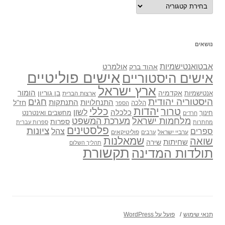
נושאים
נושאים
אבטואנטישמיות
אולמרט
אהוד ברק
אישים פוליטיים
אישים היסטוריים
ארץ ישראל
אקדמיה
בן גוריון
הומור
אנטישמיות
ארצות הברית
היסטוריה יהודית
חגים
התנתקות
התנחלויות
חז"ל
הלכה
הספר
יהדות
כללי
טרור
לשון
כלכלה
מחשבים ואינטרנט
חינוך
חרדים
מלחמות ישראל
מערכת המשפט
ספרות
מחתרות
ספרות עברית
פלסטינים
ציונות
ספרים
צהל
ערביי ישראל
פוליטיקאים
ערבים
שואה
שמאלנות
שחיתות
שירה
תהליך השלום
תקשורת
תולדות המדינה
תנאי שימוש
פועל על WordPress