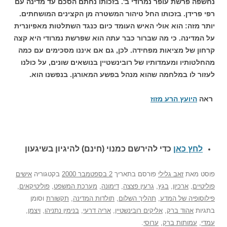
נחשפה פרשת עופר נמרודי ב'. בזכותו נחתם הסכם עד מדינה עם
רפי פרידן. בזכותו החל טיהור המשטרה מן הקצינים המושחתים.
יותר מזה: הוא אולי האיש העומד כיום כנגד השתלטות מאפיונרית
על המדינה. כי מה שברור כבר עתה הוא שפרשת נמרודי היא קצה
קרחון של מציאות מפחידה. לכן, גם אם איננו מסכימים עם כמה
מהחלטותיו ומעמדותיו של רובינשטיין בנושאים שונים, על כולנו
לעזור לו במלחמה שהוא מנהל בפשע המאורגן. בנפשנו הוא.
ראה
היועץ הרע מזוז
לחץ כאן
כדי להירשם כ
מנוי (חינם) להיגיון בשיגעון
פוסט
מאת
זאב גלילי
פורסם בתאריך
2 בספטמבר 2000
בקטגוריה
אישים
פוליטיים
,
ארכיון
,
בגץ
,
גרעין פצצה
,
דימונה
,
מערכת המשפט
,
פוליטיקאים
,
פילוסופיה של המדע
,
תהליך השלום
,
תולדות המדינה
,
תקשורת
וסומן
בתגיות
אהוד ברק
,
אליקים רובינשטיין
,
אריה דרעי
,
בנימין נתניהו
,
ויצמן
,
עמדי
,
עמותות ברק
,
ערוסי
.