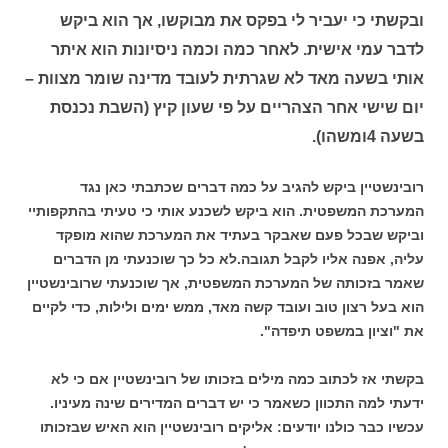
ובקשתי כי יעביר לי בפקס את מבוקשו, אך הוא ביקש
לדבר עמי אישית. לאחר כמה וכמה ניסיונות הוא איתר
אותי בשעה מאד לא שגרתית לעובד מדינה שומר מצוות –
יום שישי אחר הצהריים על פי שעון קיץ (השבת נכנסת
בשעה 4ומשהו).
רובינשטיין ביקש להגיב על כמה דברים שכתבתי כאן נגד
המערכת המשפטית. הוא ביקש לשכנע אותי כי טעיתי בהתקפותיי
וביקש שבכל פעם שאבקר בעתיד את המערכת שהוא מופקד
עליה, אפנה אליו לקבל תגובה.לא כל כך שוכנעתי מן הדברים
שאמר בזכותה של המערכת המשפטית, אך שוכנעתי שרובינשטיין
הוא בעל רצון טוב ועובד קשה מאד, ממש ימים ולילות, כדי לקיים
את "וציון במשפט תיפדה".
בקשתי אז לכתוב כמה מילים בזכותו של רובינשטיין אם כי לא
ידעתי למה התכוון כשאמר כי יש דברים המדירים שינה מעיניו.
עכשיו כבר כולנו יודעים: אליקים רובינשטיין הוא האיש שבזכותו