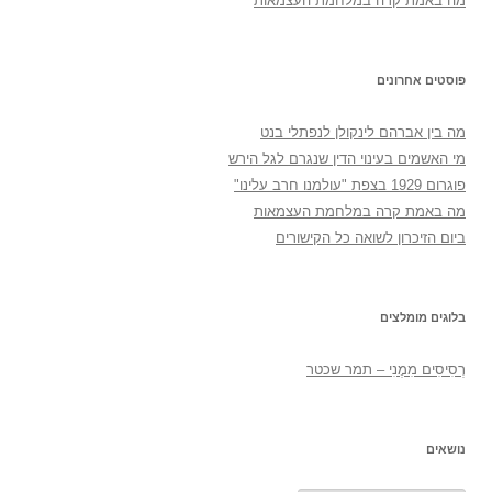
מה באמת קרה במלחמת העצמאות
פוסטים אחרונים
מה בין אברהם לינקולן לנפתלי בנט
מי האשמים בעינוי הדין שנגרם לגל הירש
פוגרום 1929 בצפת "עולמנו חרב עלינו"
מה באמת קרה במלחמת העצמאות
ביום הזיכרון לשואה כל הקישורים
בלוגים מומלצים
רְסִיסִים מִמֶנִי – תמר שכטר
נושאים