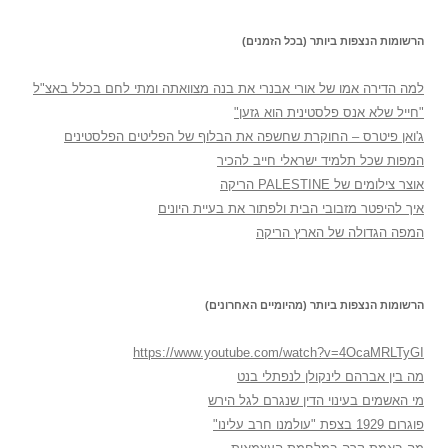
הרשומות הנצפות ביותר (בכל הזמנים)
למה הדירה אמו של אורי אבנרי את בנה מצוואתה ומתי לחם בכלל באצ"ל
"חייל שלא אנס פלסטינית הוא גזען"
ג'ואן פיטרס – החוקרת שחשפה את הבלוף של הפליטים הפלסטינים
המפות שכל תלמיד ישראלי חייב להכיר
אוצר צילומים של PALESTINE הריקה
איך להיפטר מזבובי הבית ולפתור את בעיית היונים
המפה הגדולה של הארץ הריקה
הרשומות הנצפות ביותר (מהיומיים האחרונים)
https://www.youtube.com/watch?v=4OcaMRLTyGI
מה בין אברהם לינקולן לנפתלי בנט
מי האשמים בעינוי הדין שנגרם לגל הירש
פוגרום 1929 בצפת "עולמנו חרב עלינו"