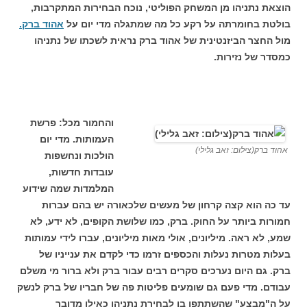
הוצאת נתניהו מן המשחק הפוליטי, נוכח הבחירות המתקרבות,
בולטת בחומרתה על רקע כל מה שמתגלה מדי יום על
אהוד ברק.
מול החצר הביזנטינית של אהוד ברק נראית לשכתו של נתניהו
כמסדר של נזירות.
והחמור מכל: פרשת
העמותות. מדי יום
אהוד ברק(צילום: זאב גלילי)
הולכות ונחשפות
עובדות חדשות,
המלמדות שמה שידוע
עד כה הוא קצה קרחון של מעשים שלכאורה יש בהם עברות
חמורות ביותר על החוק. ברק, כמו שלושת הקופים, לא ידע, לא
שמע, לא ראה. מיליונים, אולי מאות מיליונים, עברו לידי עמותות
בעלות מטרות נעלות והכספים זרמו כדי לקדם את ענייניו של
ברק. גם היום נערכים סקרים רבים עבור ברק ולא ברור מי משלם
עבודם. מדי פעם גם שומעים פליטות פה של חבריו של ברק לנשק
על ה"מבצע" שהשתתפו בו לבחירת נתניהו כאילו מדובר