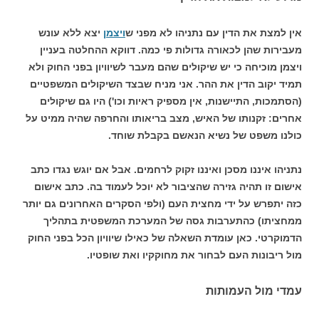
אין למצת את הדין עם נתניהו לא מפני ש
ויצמן
יצא ללא עונש
מעבירות שהן לכאורה גדולות פי כמה. דווקא ההחלטה בעניין
ויצמן מוכיחה כי יש שיקולים שהם מעבר לשיוויון בפני החוק ולא
תמיד יקוב הדין את ההר. אני מניח שבצד השיקולים המשפטיים
(הסתמכות, התיישנות, אין מספיק ראיות וכו') היו גם שיקולים
אחרים: זקנותו של האיש, מצב בריאותו והחרפה שהיה ממיט על
כולנו משפט של נשיא הנאשם בקבלת שוחד.
נתניהו איננו מסכן ואיננו זקוק לרחמים. אבל אם יוגש נגדו כתב
אישום זו תהיה גזירה שהציבור לא יוכל לעמוד בה. כתב אישום
כזה יתפרש על ידי מחצית העם (ולפי הסקרים האחרונים גם יותר
ממחציתו) כהתערבות גסה של המערכת המשפטית בתהליך
הדמוקרטי. כאן עומדת השאלה של כאילו שיוויון הכל בפני החוק
מול ריבונות העם לבחור את מחוקקיו ואת שופטיו.
עמדי מול העמותות