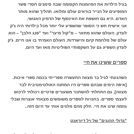
בגיל הילדות את המיומנות הקסומה שבה סימנים חסרי פשר
המופיעים על הנייר בוראים עולם ומלואו. תהליך שהוא מותר
האדם. היא גם חושפת את האינסוף של הדמיון האנושי.
אני אישית חש כי הסופר שהשפיע עלי יותר מכל בילדותי היה ג'ק
לונדון. העולם שהוא מתאר – מ"קול מיער" ועד "פנג הלבן" – הוא
עולם של מלחמת קיום והישרדות. העולם האמיתי בו אנו חיים. ג'ק
לונדון השפיע גם על השקפותיי הפוליטיות מאז ועד היום.
ספרים ששינו את חיי
כשהגעתי לגיל בר מצווה התעשרה ספרייתי בכמה ספרי איכות.
[איפה הימים שבהם ספרים היו המתנה האולטימטיבית לבר
מצווה]. גם התחלתי להשתכר משעורים פרטיים ויכולתי לרכוש
לעצמי ספרים. בחנויות לספרים משומשים מצאתי אוצרות שבלי
גוזמה שינו את חיי. חלק מהם מלווים אותי עד היום הזה..
"גדולי ההוגים" של ויל דיוראנט