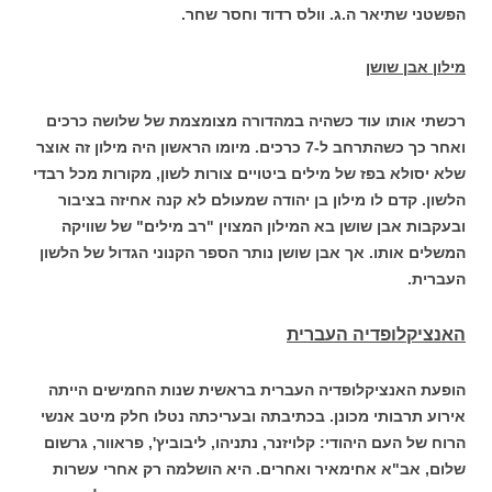
הפשטני שתיאר ה.ג. וולס רדוד וחסר שחר.
מילון אבן שושן
רכשתי אותו עוד כשהיה במהדורה מצומצמת של שלושה כרכים
ואחר כך כשהתרחב ל-7 כרכים. מיומו הראשון היה מילון זה אוצר
שלא יסולא בפז של מילים ביטויים צורות לשון, מקורות מכל רבדי
הלשון. קדם לו מילון בן יהודה שמעולם לא קנה אחיזה בציבור
ובעקבות אבן שושן בא המילון המצוין "רב מילים" של שוויקה
המשלים אותו. אך אבן שושן נותר הספר הקנוני הגדול של הלשון
העברית.
האנציקלופדיה העברית
הופעת האנציקלופדיה העברית בראשית שנות החמישים הייתה
אירוע תרבותי מכונן. בכתיבתה ובעריכתה נטלו חלק מיטב אנשי
הרוח של העם היהודי: קלויזנר, נתניהו, ליבוביץ', פראוור, גרשום
שלום, אב"א אחימאיר ואחרים. היא הושלמה רק אחרי עשרות