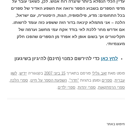
עדיין הכלי הנפלא ביותר שיצרה רוח אנוש. לכן, כשאני עובר על
מדפי הספרים בשבוע הספר ורואה את השפע האדיר של ספרים
בכל התחומים: מדע, פילוסופיה, הגות, היסטוריה, עם ישראל,
הלכה – אני מתמלא קינאה בדור הזה ששפע כזה עומד לרשותו.
אם אדרש מחר ללכת לאי בודד אקח עמי מחשב וערמה של
תקליטורים אך בשום אופן לא אפרד מן הספרים שהפכו חלק
מעצמיותי.
לחץ כאן
כדי להירשם כ
מנוי (חינם) להיגיון בשיגעון
פוסט
מאת
זאב גלילי
פורסם בתאריך
15 ביוני 2007
בקטגוריה
יידיש
,
לשון
עברית
,
ספרים
וסומן בתגיות
"חדר"
,
השפעת הספר על חיינו
,
ספרי הלכה
,
ספרי הרפתקאות
,
ספרי יהדות
,
ספרי ילדים
.
חיפוש באתר