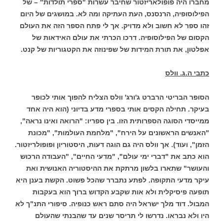
מחברו היה פופולאריזטור שחיבר עשרות "ספרי תולדות" – של
הפילוסופיה, הרנסנס, העת העתיקה ומה לא. במושגים של היום
זהו ספר לא חשוב ולא מדויק. אך לי פתח הספר הזה את העולם
הקסום של הפילוסופיה. דרכו הכרתי את עולם האידאות של
אפלטון, את תורת המידות של שפינוזה את הקטגוריות של קנט.
כתבי ה.ג. וולס
הסופר הבריטי הרברט ג'ורג' וולס הצליח להפוך אותי לכופר
בעיקר. תחילה הקסים אותי בספרי מדע בדיוני (הוא היה אחד
ממייסדי הסוגה הספרותית הזו. בין ספריו: "הרואה ואינו נראה",
"האנשים הראשונים על הירח", "מלחמת העולמות", "מכונת
הזמן", ועוד). אך וולס היה גם הוגה דעות, היסטוריון ופופולריזטור.
הוא כתב את "דברי ימי עולם", "מדעי החיים", "העבודה הרכוש
והעושר" שתארו בלשון מרתקת את ההיסטוריה האנושית ואת
עיקר מדעי התקופה. לפתע נתברר שהכל פשוט. הקשת בענן היא
תופעה פיסיקלית ולא אות שקבע הקדוש ברוך הוא בעקבות
המבול. דוד מלך ישראל היה סתם ראש כנופיה. סיפורי התנ"ך לא
היו ולא נבראו. נדרשו לי תריסר שנים עד שהבנתי שהעולם