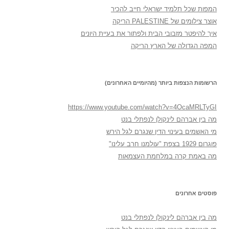
המפות שכל תלמיד ישראלי חייב להכיר
אוצר צילומים של PALESTINE הריקה
איך להיפטר מזבובי הבית ולפתור את בעיית היונים
המפה הגדולה של הארץ הריקה
הרשומות הנצפות ביותר (מהיומיים האחרונים)
https://www.youtube.com/watch?v=4OcaMRLTyGI
מה בין אברהם לינקולן לנפתלי בנט
מי האשמים בעינוי הדין שנגרם לגל הירש
פוגרום 1929 בצפת "עולמנו חרב עלינו"
מה באמת קרה במלחמת העצמאות
פוסטים אחרונים
מה בין אברהם לינקולן לנפתלי בנט