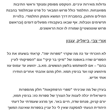
גדולות מאירות עיניים. הטקסט מפוסק ומנוקד וראשי התיבות
מפוענחות. התלמוד כולל פרוש המבאר כל פרט שבתלמוד בהבנת
המילים והתוכן, בהסברת דרך המשא והמתן התלמודי. בלוויית
תרשימים וטבלות. אף שבאו בעקבותיו מפעלים דומים (ובראשם
פרוש שוטנשטיין) שמורה לו זכות הראשונים.
אורי צבי, ביאליק, עגנון
לא הזכרתי עד כה מה שקרוי "ספרות יפה". קראתי בשעתו את כל
הספרים שהיו באופנה של "מיקי בר קיקי" וגם "הספיקותי לעיין
בהם" – אם להשתמש בלשון הגששים. מא.ב. יהושע עד עמוס עוז
מיהושע קנז ועד בנימין תמוז. חלק מהם אהבתי אחרים הותירו
אותי אדיש.
בעידן של מה שכיניתי "ספרי הרפתקאות" חלק מהספרות
הישראלית יכלה לענות על הצורך של ספרות כזו: בנימין תמוז,
יורם קניוק, פנחס שדה, חיים באר. אך מרגע שעמדתי על דעתי
היהודית הגעתי למסקנה שאין לי כל עניין בספרות שאיננה המשך