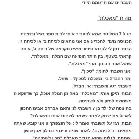
העבריים עם תרגומם היידי.
מה זו "מאכלת"
בגיל 7 החליטה אמא להעביר אותי לבית ספר רגיל ובחינות
הכניסה נועדו להכריע אם אני מתאים לכיתה ב' או לכיתה ג'.
הבוחן נתן לי לקרוא סיפור מאיזו מקראה של כיתה ג', אותה
קראתי בשטף. בין היתר הופיעה שם המלה "מאכלת".
שואל אותי הבוחן: מהי "מאכלת".
ואני השבתי לתומי: "סכין".
ומה ההבדל בין מאכלת לסכין? – שאל.
חשבתי רגע והשבתי: אין הבדל.
הבוחן תיקן אותי: "מאכלת" באה מן המלה אוכל, כך שדווקא זו
משמשת למזון ולא לשחיטה.
בחוצפה של ילד בן 7 השבתי לו: והאם אברהם אבינו התכוון
לאכול את יצחק לאחר שעמד לשחוט אותו במאכלת?
הבוחן רגז על תשובתי ואמר לי: על חוצפתך זו אני קובע שאתה
מתאים רק לכיתה ב'.
לאחר שנים עיינתי במילון אבן שושן
ושמחתי לגלות שהוא מגדיר מאכלת "סכין לשחיטה".