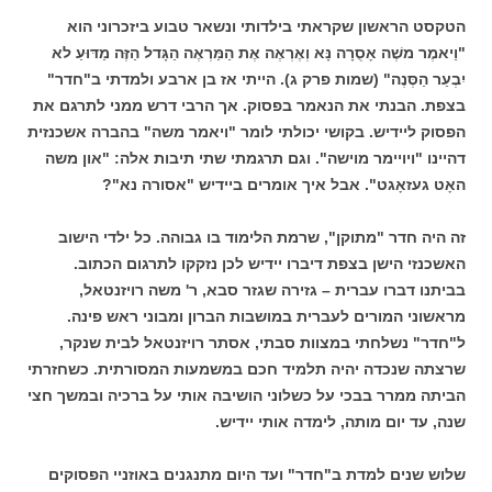
הטקסט הראשון שקראתי בילדותי ונשאר טבוע ביזכרוני הוא
"וַיאמֶר משֶׁה אָסֻרָה נָּא וְאֶרְאֶה אֶת הַמַּרְאֶה הַגָּדל הַזֶּה מַדּוּעַ לא
יִבְעַר הַסְּנֶה" (שמות פרק ג). הייתי אז בן ארבע ולמדתי ב"חדר"
בצפת. הבנתי את הנאמר בפסוק. אך הרבי דרש ממני לתרגם את
הפסוק ליידיש. בקושי יכולתי לומר "ויאמר משה" בהברה אשכנזית
דהיינו "ויויימר מוישה". וגם תרגמתי שתי תיבות אלה: "און משה
האָט געזאָגט". אבל איך אומרים ביידיש "אסורה נא"?
זה היה חדר "מתוקן", שרמת הלימוד בו גבוהה. כל ילדי הישוב
האשכנזי הישן בצפת דיברו יידיש לכן נזקקו לתרגום הכתוב.
בביתנו דברו עברית – גזירה שגזר סבא, ר' משה רויזנטאל,
מראשוני המורים לעברית במושבות הברון ומבוני ראש פינה.
ל"חדר" נשלחתי במצוות סבתי, אסתר רויזנטאל לבית שנקר,
שרצתה שנכדה יהיה תלמיד חכם במשמעות המסורתית. כשחזרתי
הביתה ממרר בבכי על כשלוני הושיבה אותי על ברכיה ובמשך חצי
שנה, עד יום מותה, לימדה אותי יידיש.
שלוש שנים למדת ב"חדר" ועד היום מתנגנים באוזניי הפסוקים