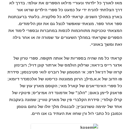
מאז לאורך כל ילדותי ונעוריי מילאו הספרים את עולמי.
בדרך לא
דרך הצלחתי להניח ידי על כמעט כל ספרי הילדים שראו אור
בארץ במהלך השנים. קראתי ללא כל סלקציה. בלעתי ברעבתנות
ספר אחר ספר. מצאתי שאפשר לנצל גם את זמן הלימודים.
המצאתי טכניקות מתוחכמות לכסות במחברות ובספרי לימוד את
הספרים שקראתי במהלך השעורים עד שמורה זה או אחר גילה
זאת ומשך באוזניי.
קראתי כל מה שהיה בספריות של אותה תקופה. ספרי טרזן של
אדגר רייס ביראוז; שרלוק הולמס של ארתור קונן דויל; רובינזון
קרוזו של דניאל דפו; אי המטמון של רוברט לואי סטיבנסון; סידרת
פו הדוב של א.א.מילן; הרוזן ממונטה כריסטו של אלכסנדר דיומא;
כל ספרי האינדיאנים של קארל מאי; הקוסם מארץ עוץ של
פראנק ליימן באום; "הלב" של אדמונד דה אמיצ'יס; פינוקיו של
קרלו קולודי; סידרת הקלברי פין של מארק טוויין; שמונה בעקבות
אחד של ימימה טשרנוביץ; לובנגולו מלך זולו של נחום גוטמן
וכמובן כל כתבי ז'ול ורן שחזו את העתיד בו אנו חיים.