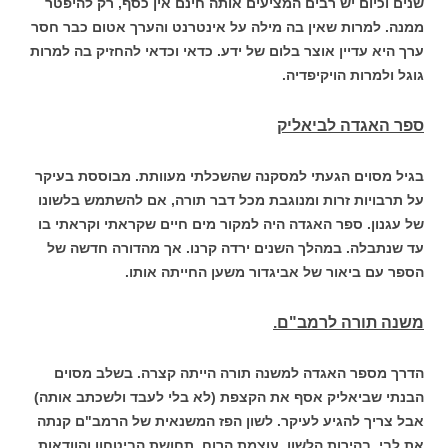
שנים וכיום יש רבים המציעים אותה חינם אין כסף, רק להיפטר
ממנה. למרות שאין בה מילה על אינטרנט והערך אטום כבר חסר
ערך היא עדיין אוצר בלום של ידע. כדאי וכדאי להחזיק בה למרות
גוגל ולמרות הויקיפדיה.
ספר האגדה לביאליק
בגיל מסוים הגעתי למסקנה שהשכלתי מעוותת. מבוססת בעיקר
על תרבויות זרות ומנוגבת מכל דבר תורה, אם להשתמש בלשונו
של עגנון. ספר האגדה היה למקור מים חיים שקראתי וקראתי בו
עד שנתבלה. במהלך השנים ירדה קרנו. אך מהדורה חדשה של
הספר עם ביאור של אביגדור משען החייתה אותו.
משנה תורה לרמב"ם.
הדרך מספר האגדה למשנה תורה הייתה קצרה. בשלב מסוים
הבנתי שביאליק אסף את הקצפת (לא בלי לעבד ולשכתב אותה)
אבל צריך להגיע לעיקר. לשון הפז המשנאית של הרמב"ם קנתה
את לבי. בהירות הלשון, עוצמת הרוח, תחושת הביטחון והוודאות