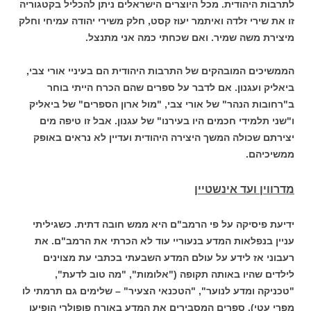
לתרבות היהודית. מכל היוצרים הישראלים ניתן להכליל בקטגוריה
זו את שירי זלדה ואיתמר יעוז קסט, חלק משירי יהודה עמיחי וחלק
מיצירת משה שמיר. ואם שכחתי כמה אני מתנצל.
הממשיכים המובהקים של התרבות היהודית הם בעיניי אורי צבי,
ביאליק ועגנון. אם לדבר על ספרים שהם הכרח הייתי בוחר
ב"רחובות הנהר" של אורי צבי, "מול ארון הספרים" של ביאליק
ו"שני תלמידי חכמים היו בעירנו" של עגנון. אבל זו טיפה מים
יצירתם שכולה המשך היצירה היהודית ועדיין לא נראים באופק
ממשיכיהם.
מדרווין ועד אינשטיין
ידיעת פיסיקה על פי הרמב"ם היא ממש חובה דתית. כשגיליתי
עניין בנפלאות המדע בנעוריי עוד לא הכרתי את הרמב"ם. את
רעבוני אז לידע על עולם המדע השבעתי בכתבי עת מצוינים
לילדים שהיו באותה תקופה ("אלומות", "מה טוב לדעת",
"טכניקה ומדע לנוער", "הטכנאי הצעיר" – שלימים גם תרמתי לו
מפרי עטי). ספרים המסבירים את המדע באורח פופולרי הופיעו