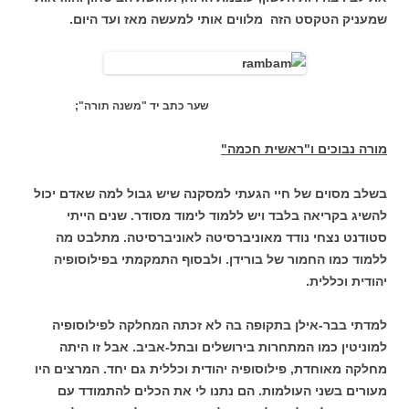
שמעניק הטקסט הזה מלווים אותי למעשה מאז ועד היום.
שער כתב יד "משנה תורה";
מורה נבוכים ו"ראשית חכמה"
בשלב מסוים של חיי הגעתי למסקנה שיש גבול למה שאדם יכול
להשיג בקריאה בלבד ויש ללמוד לימוד מסודר. שנים הייתי
סטודנט נצחי נודד מאוניברסיטה לאוניברסיטה. מתלבט מה
ללמוד כמו החמור של בורידן. ולבסוף התמקמתי בפילוסופיה
יהודית וכללית.
למדתי בבר-אילן בתקופה בה לא זכתה המחלקה לפילוסופיה
למוניטין כמו המתחרות בירושלים ובתל-אביב. אבל זו היתה
מחלקה מאוחדת, פילוסופיה יהודית וכללית גם יחד. המרצים היו
מעורים בשני העולמות. הם נתנו לי את הכלים להתמודד עם