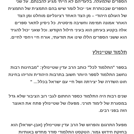
הספרים שלמעלה. בלעדיהם לא הייתי מגיע להבנתם. על שני
הספרים שבכותרת אני יכול לומר שיש בהם התמצית של התמצית
של העולם היהודי – מן הצד האחד רציונליזם מוחלט ומן הצד
האחר אמונה תמימה וחשיבה מיסטית. כל ניסיון לתאר ספרים
אלה בקטע בעיתון הוא בעיני חילול הקודש. וכל שאני יכול להגיד
הוא ששני הספרים הללו שינו את תודעתי, אורח חיי ויחסי לחיים.
תלמוד שטיינזלץ
בספר "התלמוד לכל" כותב הרב עדין שטיינזלץ: "מבחינות רבות
נחשב התלמוד לספר היותר חשוב בתרבות היהודית והריהו בחינת
חוט השדרה של יצירתה ושל חיי עם ישראל בכלל… "
שנים רבות היה התלמוד כספר החתום לגבי רוב הציבור שלא גדל
במסגרת של לימוד תורני. מפעלו של שטיינזלץ פתח את האוצר
הזה בפני רבים.
מפעל התרגום והפרוש של הרב עדין שטיינזלץ (אבן-ישראל) הוא
בחזקת חידוש גמור. הטקסט התלמודי סודר מחדש באותיות