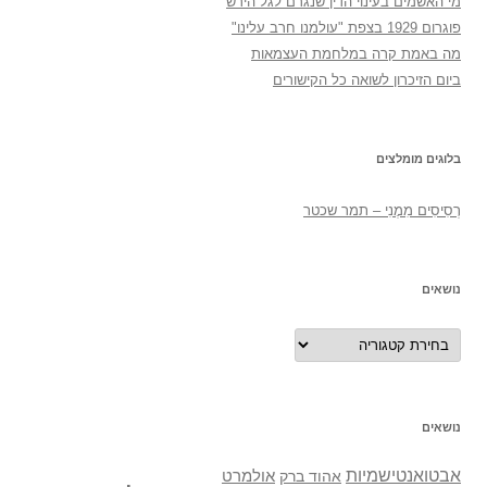
מי האשמים בעינוי הדין שנגרם לגל הירש
פוגרום 1929 בצפת "עולמנו חרב עלינו"
מה באמת קרה במלחמת העצמאות
ביום הזיכרון לשואה כל הקישורים
בלוגים מומלצים
רְסִיסִים מִמֶנִי – תמר שכטר
נושאים
נושאים
נושאים
אבטואנטישמיות
אולמרט
אהוד ברק