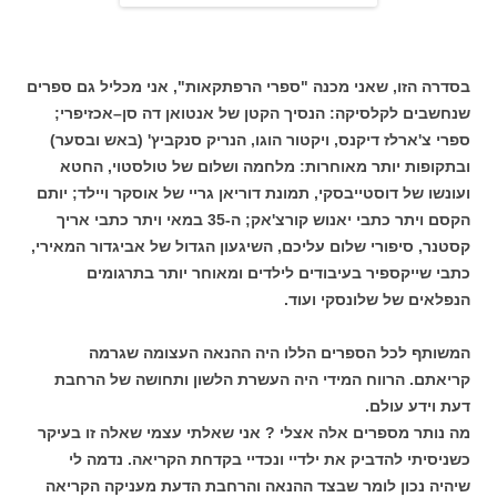
בסדרה הזו, שאני מכנה "ספרי הרפתקאות", אני מכליל גם ספרים
שנחשבים לקלסיקה: הנסיך הקטן של אנטואן דה סן–אכזיפרי;
ספרי צ'ארלז דיקנס, ויקטור הוגו, הנריק סנקביץ' (באש ובסער)
ובתקופות יותר מאוחרות: מלחמה ושלום של טולסטוי, החטא
ועונשו של דוסטייבסקי, תמונת דוריאן גריי של אוסקר ויילד; יותם
הקסם ויתר כתבי יאנוש קורצ'אק; ה-35 במאי ויתר כתבי אריך
קסטנר, סיפורי שלום עליכם, השיגעון הגדול של אביגדור המאירי,
כתבי שייקספיר בעיבודים לילדים ומאוחר יותר בתרגומים
הנפלאים של שלונסקי ועוד.
המשותף לכל הספרים הללו היה ההנאה העצומה שגרמה
קריאתם. הרווח המידי היה העשרת הלשון ותחושה של הרחבת
דעת וידע עולם.
מה נותר מספרים אלה אצלי ? אני שאלתי עצמי שאלה זו בעיקר
כשניסיתי להדביק את ילדיי ונכדיי בקדחת הקריאה. נדמה לי
שיהיה נכון לומר שבצד ההנאה והרחבת הדעת מעניקה הקריאה