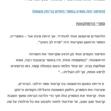
[הסיפור הזה מופיע בספרי החדש בריחה מצפת]
ספרי הרפתקאות
הלימודים שיעממו אותי להחריד. אך היתה פינת אור – הספרייה.
הספר הראשון שקראתי היה "פרח לב הזהב".
הסיפור הקסים אותי מן הרגע שקראתי את השורות
הראשונות:
"בְּמִשְׁפָּחָה אַחַת, חָיוּ בְּאשֶׁר וּבְאַהֲבָה רַבָּה, אִמָּא
וּשְׁלושֶׁת בָּנֶיהָ.
יוֹם אֶחָד חָלְתָה הָאֵם בְּמַחֲלָה קָשָׁה. נִסּוּ הָרוֹפְאִים
לְרַפֵּא אוֹתָהּ, אַךְ לֹא הִצְלִיחוּ…"
זו הייתה הפעם הראשונה בה קראתי ספר חילוני. הציורים,
שעיטרו את הספרון, הלשון הפשוטה והעלילה הקסימו וריתקו
אותי. קראתי את הספרון כולו תוך כדי הליכה הביתה ומשך השבת
קראתי שוב ושוב, עד שידעתי לחזור ולצטט את כל מילותיו על פה.