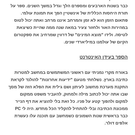
כבר בשנות הארבעים ומספרם הלך וגדל במשך השנים. ספר על
תורת היחסות הכללית של אינשטיין הפך את תמונת עולמי.
פתאום הזמן הוא לא זמן והמרחב איננו מרחב ואתה יכול לטוס
במהירות האור ולחזור צעיר במאה שנה ממה שהיית כשיצאת
לטיסה. ולידו "מוצא המינים" של דרווין שמרחיב את ספקטרום
הקיום של עולמנו במיליארדי שנים.
הספר בעידן האינטרנט
באורח מקרי נמניתי עם ראשוני המשתמשים במחשב למטרות
כתיבה בארץ. נשלחתי מטעם "ידיעות אחרונות" להולנד לקראת
התקנת מערכת מחשוב לעיתון ושם גילית את הפלא הזה של מסך
שבו אתה יכול לכתוב מילה ולמחוק, להעביר משפט ממקום
למקום ולהפוך קטע על פניו. כל זאת בלי להוציא את דף הנייר
ממכונת הכתיבה ובלי להתחיל להקליד הכל מחדש. היה לי PC
כבר בראשית שנות השמונים כשמחשב עם תוכנה עלו כעשרת
אלפים דולר.