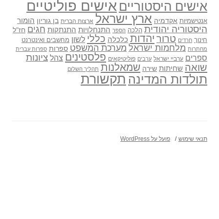
אישים פוליטיים
אישים היסטוריים
ארץ ישראל
אקדמיה
בן גוריון
הומור
אנטישמיות
ארצות הברית
היסטוריה יהודית
חגים
התנתקות
התנחלויות
חז"ל
הלכה
הספר
יהדות
כללי
טרור
לשון
כלכלה
מחשבים ואינטרנט
חינוך
חרדים
מלחמות ישראל
מערכת המשפט
ספרות
מחתרות
ספרות עברית
פלסטינים
ציונות
ספרים
צהל
ערביי ישראל
פוליטיקאים
ערבים
שואה
שמאלנות
שחיתות
שירה
תהליך השלום
תקשורת
תולדות המדינה
תנאי שימוש
פועל על WordPress