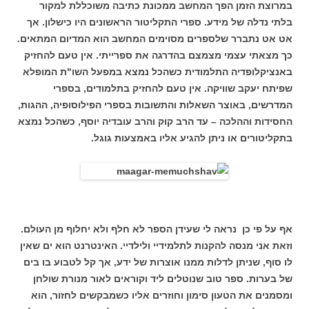
במרוצת הזמן הפך המחשב ממכונת כתיבה משוכללת למקור
בלתי נדלה של מידע. ספרי התקליטור הראשונים היו כישלון. אך
אט אט נתברר שלספרים מסוימים המחשב הוא המדיום המתאים.
כך מצאתי עצמי מצמצם בהדרגה את ספרייתי. אין טעם להחזיק
באנציקלופדיה התלמודית כשהכל נמצא במפעל השו"ת המופלא
שפיתח יעקב שוויקה. אין טעם להחזיק בתלמודים, בספרי
המדרשים, באוצר השאלות והתשובות בספרי הפילוסופיה, ההגות,
החסידות וההלכה – עד הרב קוק והרב עובדיה יוסף, כשהכל נמצא
בתקליטורים או ניתן להגיע אליו באמצעות גוגל.
אף על פי כן נראה לי שעידן הספר לא חלף ולא יחלוף מן העולם.
וזאת אני מנסה להקנות לתלמידיי ולילדיי. האינטרנט הוא ים שאין
לו סוף, שניתן לדלות ממנו אוצרות של ידע, אך קל לטבוע בו בים
של בערות. ספר טוב שנוטלים ליד וקוראים לאור מנורת שולחן
ומסמנים את הטעון סימון וחוזרים אליו כשמבקשים לחזור, הוא