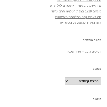
מי האשמים בעינוי הדין שנגרם לגל הירש
פוגרום 1929 בצפת "עולמנו חרב עלינו"
מה באמת קרה במלחמת העצמאות
ביום הזיכרון לשואה כל הקישורים
בלוגים מומלצים
רְסִיסִים מִמֶנִי – תמר שכטר
נושאים
נושאים
נושאים