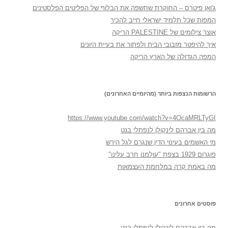
ג'ואן פיטרס – החוקרת שחשפה את הבלוף של הפליטים הפלסטינים
המפות שכל תלמיד ישראלי חייב להכיר
אוצר צילומים של PALESTINE הריקה
איך להיפטר מזבובי הבית ולפתור את בעיית היונים
המפה הגדולה של הארץ הריקה
הרשומות הנצפות ביותר (מהיומיים האחרונים)
https://www.youtube.com/watch?v=4OcaMRLTyGI
מה בין אברהם לינקולן לנפתלי בנט
מי האשמים בעינוי הדין שנגרם לגל הירש
פוגרום 1929 בצפת "עולמנו חרב עלינו"
מה באמת קרה במלחמת העצמאות
פוסטים אחרונים
מה בין אברהם לינקולן לנפתלי בנט