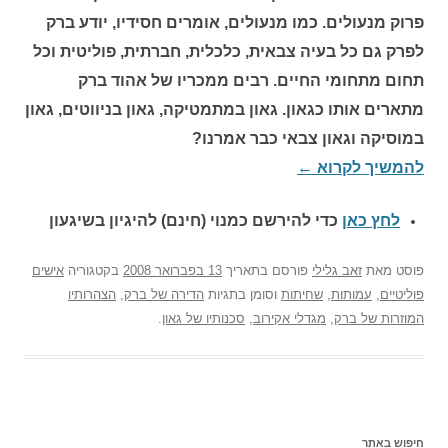
פרוק מנעולים. כמו מנעולים, אומרים חסידיו, יודע ברק
לפרק גם כל בעיה צבאית, כלכלית, חברתית, פוליטית וכל
תחום מתחומי החיים. רבים ממכריו של אהוד ברק
מתארים אותו כגאון. גאון במתמטיקה, גאון בניווטים, גאון
במוסיקה וגאון צבאי כבר אמרנו?
להמשיך לקרוא
←
לחץ כאן
כדי להירשם כ
מנוי (חינם) להיגיון בשיגעון
פוסט
מאת
זאב גלילי
פורסם בתאריך
13 בפברואר 2008
בקטגוריה
אישים
פוליטיים
,
עמותות
,
שחיתות
וסומן בתגיות
הדירה של ברק
,
הצהרותיו
המוזרות של ברק
,
מגדלי אקירוב
,
סכנותיו של גאון
.
חיפוש באתר