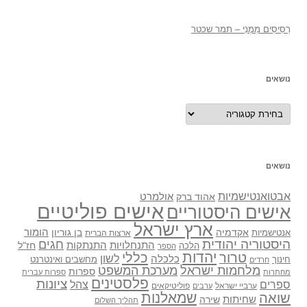
רְסִיסִים מִמֶנִי – תמר שכטר
נושאים
נושאים
נושאים
אבטואנטישמיות
אולמרט
אהוד ברק
אישים פוליטיים
אישים היסטוריים
ארץ ישראל
אקדמיה
בן גוריון
הומור
אנטישמיות
ארצות הברית
היסטוריה יהודית
חגים
התנתקות
התנחלויות
חז"ל
הלכה
הספר
יהדות
כללי
טרור
לשון
כלכלה
מחשבים ואינטרנט
חינוך
חרדים
מלחמות ישראל
מערכת המשפט
ספרות
מחתרות
ספרות עברית
פלסטינים
ציונות
ספרים
צהל
ערביי ישראל
פוליטיקאים
ערבים
שואה
שמאלנות
שחיתות
שירה
תהליך השלום