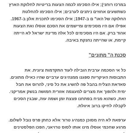
במרכז רוחני); אילו הסכימו לכמה הצעות בריטיות לחלוקת הארץ
כשתשעים אחוזים ניתנים לערבים; אילו הסכימו להחלטת
החלוקה של האו" ם ב-1947; אילו הסכימו לתכנית אלון ב-1967.
אפילו אם היו מסכימים ומיישמים את הסכם אוסלו ואת הצעות
אהוד ברק. אם היו מסכימים לכל אלה מדינת ישראל לא הייתה
קיימת, או שהייתה נחנקת באיבה.
סכנת ה" מתונים"
כל אי הסכמה ערבית הובילה לעוד התקדמות ציונית. את
התבוסות העיקריות ספגנו ממנהיגים ערביים שהיו כאילו מתונים.
סאדאת הצליח בהבל פה להשיג את כל סיני, להרוס את חבל
ימית ולהפוך את מצרים למעצמה אזורית חמושה בנשק אמריקני.
זאת, כשהוא מניח בפתחנו פצצת זמן ושמה עזה, שבגין הסכים
לקבלה לחיקו ברוב איוולת.
ערפאת לא היה מסוכן כמנהיג טרור אלא כחתן פרס נובל לשלום.
מרגע שחכמי אוסלו מינו אותו לסוס טרויאני, הפכו הפלסטינים