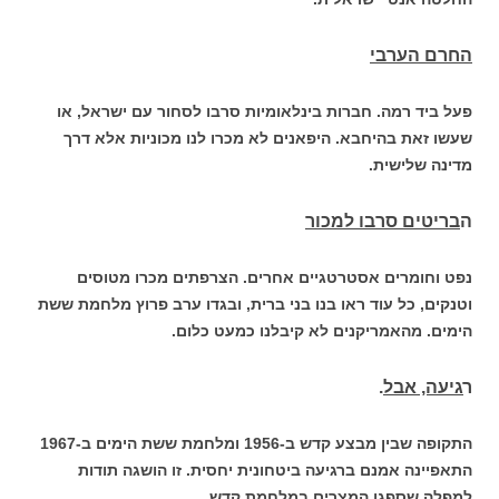
החרם הערבי
פעל ביד רמה. חברות בינלאומיות סרבו לסחור עם ישראל, או
שעשו זאת בהיחבא. היפאנים לא מכרו לנו מכוניות אלא דרך
מדינה שלישית.
ה
בריטים סרבו למכור
נפט וחומרים אסטרטגיים אחרים. הצרפתים מכרו מטוסים
וטנקים, כל עוד ראו בנו בני ברית, ובגדו ערב פרוץ מלחמת ששת
הימים. מהאמריקנים לא קיבלנו כמעט כלום.
ר
גיעה, אבל
.
התקופה שבין מבצע קדש ב-1956 ומלחמת ששת הימים ב-1967
התאפיינה אמנם ברגיעה ביטחונית יחסית. זו הושגה תודות
למפלה שספגו המצרים במלחמת קדש.