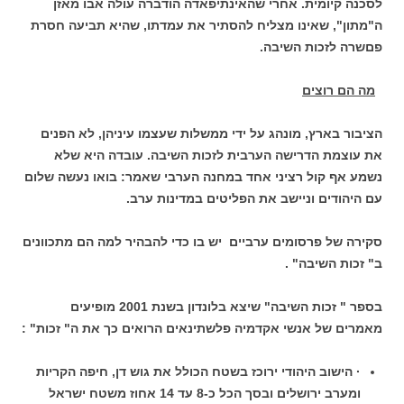
לסכנה קיומית. אחרי שהאינתיפאדה הודברה עולה אבו מאזן
ה"מתון", שאינו מצליח להסתיר את עמדתו, שהיא תביעה חסרת
פםשרה לזכות השיבה.
מה הם רוצים
הציבור בארץ, מונהג על ידי ממשלות שעצמו עיניהן, לא הפנים
את עוצמת הדרישה הערבית לזכות השיבה. עובדה היא שלא
נשמע אף קול רציני אחד במחנה הערבי שאמר: בואו נעשה שלום
עם היהודים וניישב את הפליטים במדינות ערב.
סקירה של פרסומים ערביים יש בו כדי להבהיר למה הם מתכוונים
ב" זכות השיבה" .
בספר " זכות השיבה" שיצא בלונדון בשנת 2001 מופיעים
מאמרים של אנשי אקדמיה פלשתינאים הרואים כך את ה" זכות" :
· הישוב היהודי ירוכז בשטח הכולל את גוש דן, חיפה הקריות
ומערב ירושלים ובסך הכל כ-8 עד 14 אחוז משטח ישראל