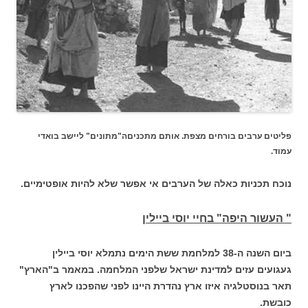
פליטים ערבים בורחים מצפת. אותם מתכניםה"מתונים" ליישב בואדי
עמוד.
נוכח תכניות כאלה של הערבים אי אפשר שלא להיות אופטימיים.
" העשור היפה" בחיי יוסי ביילין
ביום השנה ה-38 למלחמת ששת הימים נתמלא יוסי ביילין
געגועים עזים למדינת ישראל שלפני המלחמה. במאמר ב"הארץ"
תאר בנוסטלגיה איזו ארץ נהדרת היינו לפני שהפכנו לארץ
כובשת.