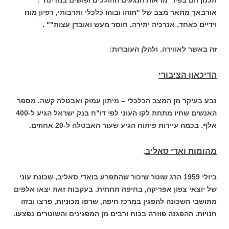
אורבאך מתאר מצב של "תוהו ובוהו כלכלי ותרבותי, רפיון מוח
וידיים כאחד, אנרכיה יתירה, חוסר מעש ואובדן עצות"" .
זה באשר לאווירה. ולהלן העובדות:
הדיכאון הציבורי
נבע בעיקר מן המצב הכלכלי – מיתון עמוק ואבטלה קשה. מספר
האנשים שחיו מתחת לקו העוני לפי דו"ח בנק ישראל הגיע ל-400
אלף. בכמה עיירות פיתוח הגיע שעור האבטלה ל-20 אחוזים.
מהומות ואדי סאליב
.
ביולי 1959 הרג שוטר שיכור שהתפרע בואדי סאליב, שכונת עוני
של יוצאי צפון אפריקה, בחיפה תחתית. בעקבות זאת יצאו אלפים
מתושבי השכונה להפגין במרכז חיפה, שרפו מכוניות, פרצו ובזזו
חנויות. ההפגנה פוזרה בכוח ורבים מן המפגינים והשוטרים נפצעו.