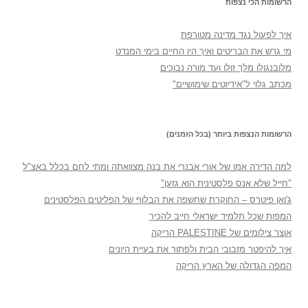
הרשומות הכי נצפות
איך לפעול נגד מדינה מטורפת
מי גרש את הבריטים ואיך היו החיים בימי המנדט
מלובנגולו מלך זולו ועד מורה נבוכים
מכתב גלוי ל"אידיוטים שימושיים"
הרשומות הנצפות ביותר (בכל הזמנים)
למה הדירה אמו של אורי אבנרי את בנה מצוואתה ומתי לחם בכלל באצ"ל
"חייל שלא אנס פלסטינית הוא גזען"
ג'ואן פיטרס – החוקרת שחשפה את הבלוף של הפליטים הפלסטינים
המפות שכל תלמיד ישראלי חייב להכיר
אוצר צילומים של PALESTINE הריקה
איך להיפטר מזבובי הבית ולפתור את בעיית היונים
המפה הגדולה של הארץ הריקה