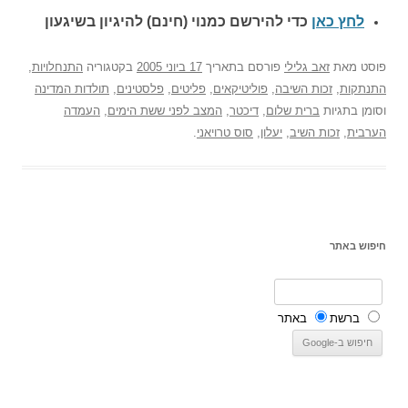
לחץ כאן
כדי להירשם כ
מנוי (חינם) להיגיון בשיגעון
פוסט
מאת
זאב גלילי
פורסם בתאריך
17 ביוני 2005
בקטגוריה
התנחלויות
,
התנתקות
,
זכות השיבה
,
פוליטיקאים
,
פליטים
,
פלסטינים
,
תולדות המדינה
וסומן בתגיות
ברית שלום
,
דיכטר
,
המצב לפני ששת הימים
,
העמדה
הערבית
,
זכות השיב
,
יעלון
,
סוס טרויאני
.
חיפוש באתר
ברשת
באתר