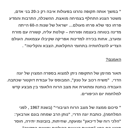
" במשך אותה תקופה נהרגו בפעולות איבה רק כ-20 בני אדם,
משטר הצנע התחלף בצמיחה מואצת. ההשכלה, התרבות והמדע
פרחו כפי שלא פרחו מעולם… ישראל של שנות ה-60 הייתה
מדינה בטוחה בעצמה ופורחת – קולטת עליה, קשורה עם מזרח
ומערב, אחות בכירה למדינות אפריקה שקיבלו עצמאות. העולם
הצדיע להצלחותיה בתחומי החקלאות, הצבא והקליטה" .
האמנם?
תאור מהימן של התקופה ניתן למצוא בספרה המצוין של יונה
הדרי, "משיח רכוב על טנק", המבוסס על עבודת דוקטור שכתבה.
העבודה בוחנת ומתארת את מצב הרוח הלאומי בין מבצע קדש
למלחמת יום הכיפורים.
" סיכום ממצה של מצב הרוח הציבורי" (בשנת 1967 , לפני
המלחמה), כותבת יונה הדרי, "נותן הרב שמחה בונם אורבאך:
"הלכי רוח של דיכאון" ומועקה, שחיתות, בזבזנות יתירה, חוסר
תכנון הם בפיו "מראות הנגעים ההולכים ופושים במדינה".