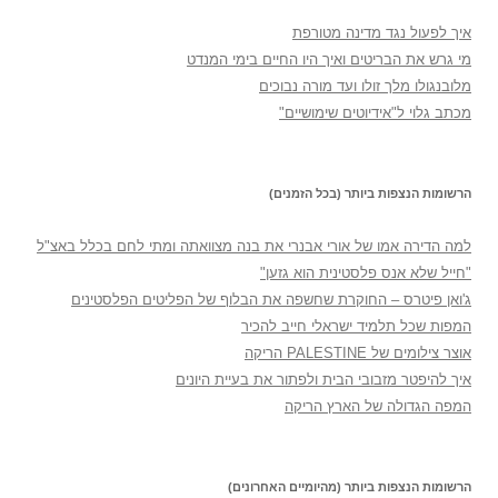
איך לפעול נגד מדינה מטורפת
מי גרש את הבריטים ואיך היו החיים בימי המנדט
מלובנגולו מלך זולו ועד מורה נבוכים
מכתב גלוי ל"אידיוטים שימושיים"
הרשומות הנצפות ביותר (בכל הזמנים)
למה הדירה אמו של אורי אבנרי את בנה מצוואתה ומתי לחם בכלל באצ"ל
"חייל שלא אנס פלסטינית הוא גזען"
ג'ואן פיטרס – החוקרת שחשפה את הבלוף של הפליטים הפלסטינים
המפות שכל תלמיד ישראלי חייב להכיר
אוצר צילומים של PALESTINE הריקה
איך להיפטר מזבובי הבית ולפתור את בעיית היונים
המפה הגדולה של הארץ הריקה
הרשומות הנצפות ביותר (מהיומיים האחרונים)