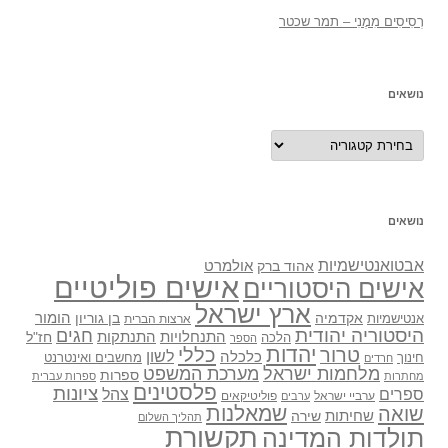
רְסִיסִים מִמֶנִי – תמר שכטר
נושאים
נושאים
נושאים
אבטואנטישמיות
אולמרט
אהוד ברק
אישים פוליטיים
אישים היסטוריים
ארץ ישראל
אקדמיה
בן גוריון
הומור
אנטישמיות
ארצות הברית
היסטוריה יהודית
חגים
התנתקות
התנחלויות
חז"ל
הלכה
הספר
יהדות
כללי
טרור
לשון
כלכלה
מחשבים ואינטרנט
חינוך
חרדים
מלחמות ישראל
מערכת המשפט
ספרות
מחתרות
ספרות עברית
פלסטינים
ציונות
ספרים
צהל
ערביי ישראל
פוליטיקאים
ערבים
שואה
שמאלנות
שחיתות
שירה
תהליך השלום
תקשורת
תולדות המדינה