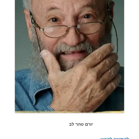
יורם טהר לב
להמשיך לקרוא
←