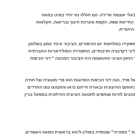
בעלי עוצמה אדירה. הם חוללו נס יחיד במינו במאה
, החייאת שפה, הקמת מערכת חינוך ובריאות, חקלאות
היהודית.
פקידו במלחמת יום הכיפורים. הציבור איבד אמון בשלטון
יכי דקדנציה תרבותיים, התפוררה הסולידאריות החברתית
החזון הציוני וההגשמה היה הציבור המכונה " דור הכיפות
ל פרד, הנה דור הכיפות הסרוגות הוא פרי מוטציה של תחיה
בחזותם החיצונית ובאורח חייהם נראו והתנהגו כמו החרדים
כנים להיות שותפים לתנועה הציונית החילונית במפעל בניין
עת " המזרחי" שנוסדה בפולין-ליטא בראשית המאה העשרים.