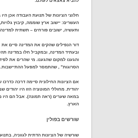
להביא צאצאים לעולם.
חלוצי הציונות של תנועת העבודה אכן היו 
העשרים: יישוב ארץ שוממה, קיבוץ גלויות
ותעשיה, ישובים פורחים – תשתית למדינה 
דור הנפילים שהקים את המדינה סיים את ת
ובעתיד המדינה, ובמקביל חלו במדינה תהל
והגענו למקום שהגענו. מי שהרים את לפיד 
הסרוגות" , שהתמסר למפעל ההתיישבות.
אם הציונות החילונית סיימה דרכה כדרכו ש
יהודית. מחוללי המוטציה הזו היו יהודים ש
במאה שערים (ראה תמונה). אבל הם היו מו
הארץ.
שורשים בפולין
שורשיה של הציונות הדתית לגווניה, בתנו