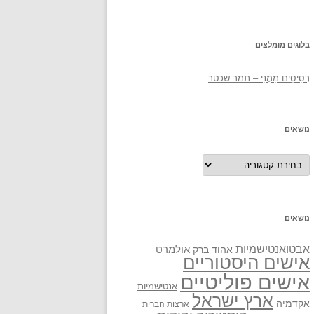
בלוגים מומלצים
רְסִיסִים מִמֶנִי – תמר שכטר
נושאים
נושאים
נושאים
אבטואנטישמיות
אולמרט
אהוד ברק
אישים היסטוריים
אישים פוליטיים
אנטישמיות
ארץ ישראל
אקדמיה
ארצות הברית