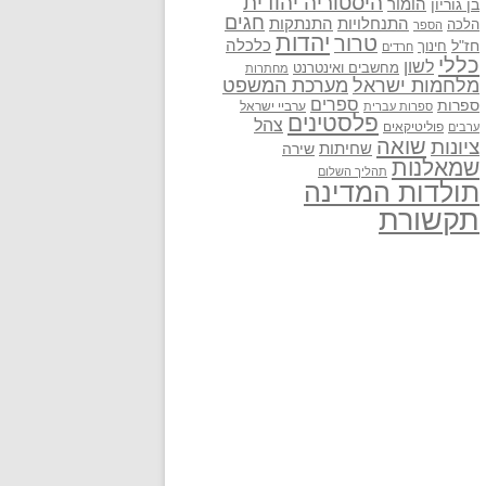
היסטוריה יהודית
בן גוריון
הומור
חגים
התנתקות
התנחלויות
הלכה
הספר
יהדות
טרור
חז"ל
כלכלה
חינוך
חרדים
כללי
לשון
מחשבים ואינטרנט
מחתרות
מלחמות ישראל
מערכת המשפט
ספרים
ספרות
ערביי ישראל
ספרות עברית
פלסטינים
צהל
פוליטיקאים
ערבים
שואה
ציונות
שחיתות
שירה
שמאלנות
תהליך השלום
תולדות המדינה
תקשורת