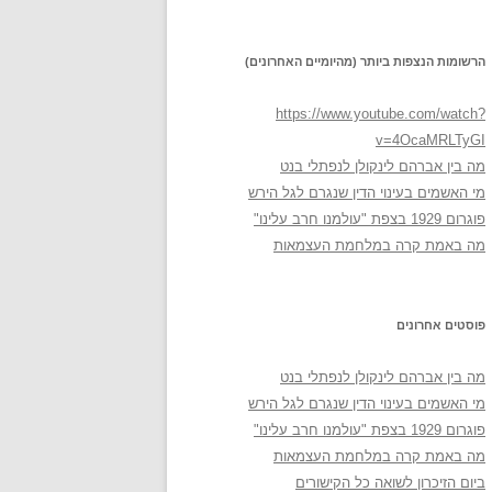
הרשומות הנצפות ביותר (מהיומיים האחרונים)
https://www.youtube.com/watch?
v=4OcaMRLTyGI
מה בין אברהם לינקולן לנפתלי בנט
מי האשמים בעינוי הדין שנגרם לגל הירש
פוגרום 1929 בצפת "עולמנו חרב עלינו"
מה באמת קרה במלחמת העצמאות
פוסטים אחרונים
מה בין אברהם לינקולן לנפתלי בנט
מי האשמים בעינוי הדין שנגרם לגל הירש
פוגרום 1929 בצפת "עולמנו חרב עלינו"
מה באמת קרה במלחמת העצמאות
ביום הזיכרון לשואה כל הקישורים