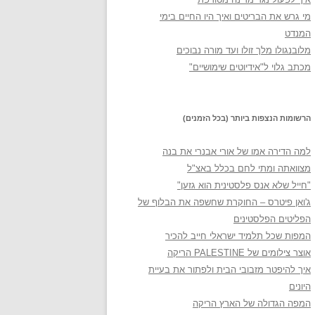
מי גרש את הבריטים ואיך היו החיים בימי
המנדט
מלובנגולו מלך זולו ועד מורה נבוכים
מכתב גלוי ל"אידיוטים שימושיים"
הרשומות הנצפות ביותר (בכל הזמנים)
למה הדירה אמו של אורי אבנרי את בנה
מצוואתה ומתי לחם בכלל באצ"ל
"חייל שלא אנס פלסטינית הוא גזען"
ג'ואן פיטרס – החוקרת שחשפה את הבלוף של
הפליטים הפלסטינים
המפות שכל תלמיד ישראלי חייב להכיר
אוצר צילומים של PALESTINE הריקה
איך להיפטר מזבובי הבית ולפתור את בעיית
היונים
המפה הגדולה של הארץ הריקה