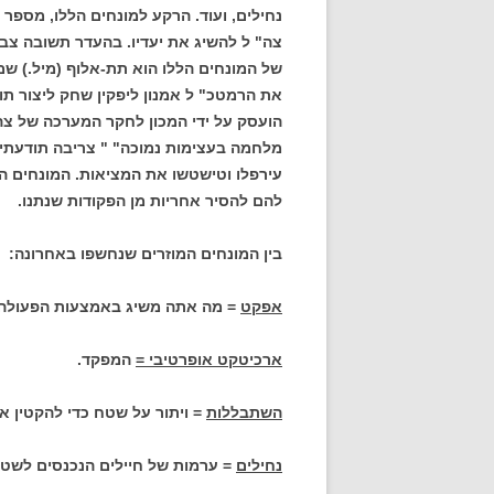
נחילים, ועוד. הרקע למונחים הללו, מספר
צה" ל להשיג את יעדיו. בהעדר תשובה צב
של המונחים הללו הוא תת-אלוף (מיל.) שמע
את הרמטכ" ל אמנון ליפקין שחק ליצור ת
הועסק על ידי המכון לחקר המערכה של צה"
מלחמה בעצימות נמוכה" " צריבה תודעתית
עירפלו וטישטשו את המציאות. המונחים ה
להם להסיר אחריות מן הפקודות שנתנו.
בין המונחים המוזרים שנחשפו באחרונה:
אפקט
= מה אתה משיג באמצעות הפעולה 
ארכיטקט אופרטיבי =
המפקד.
השתבללות
= ויתור על שטח כדי להקטין את
נחילים
= ערמות של חיילים הנכנסים לשט