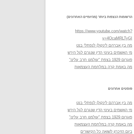
הרשומות הנצפות ביותר (מהיומיים האחרונים)
https://www.youtube.com/watch?
v=4OcaMRLTyGI
מה בין אברהם לינקולן לנפתלי בנט
מי האשמים בעינוי הדין שנגרם לגל הירש
פוגרום 1929 בצפת "עולמנו חרב עלינו"
מה באמת קרה במלחמת העצמאות
פוסטים אחרונים
מה בין אברהם לינקולן לנפתלי בנט
מי האשמים בעינוי הדין שנגרם לגל הירש
פוגרום 1929 בצפת "עולמנו חרב עלינו"
מה באמת קרה במלחמת העצמאות
ביום הזיכרון לשואה כל הקישורים