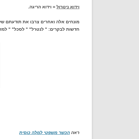
וידוא ניטרול
= וידוא הריגה.
מונחים אלה ואחרים צרבו את תודעתם של 
חדשות לבקרים: " לנטרל" " לסכל" " למזע
ראה
הכשר משפטי למלה כוסית