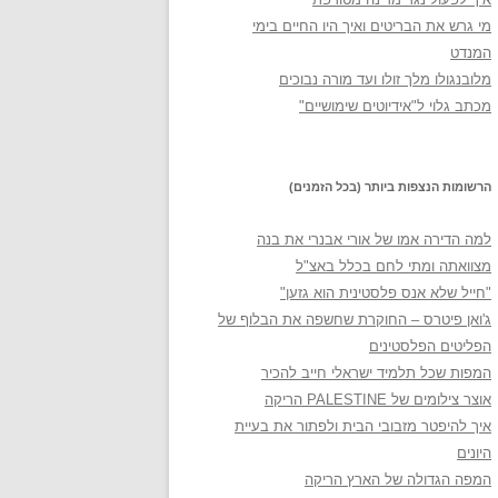
מי גרש את הבריטים ואיך היו החיים בימי
המנדט
מלובנגולו מלך זולו ועד מורה נבוכים
מכתב גלוי ל"אידיוטים שימושיים"
הרשומות הנצפות ביותר (בכל הזמנים)
למה הדירה אמו של אורי אבנרי את בנה
מצוואתה ומתי לחם בכלל באצ"ל
"חייל שלא אנס פלסטינית הוא גזען"
ג'ואן פיטרס – החוקרת שחשפה את הבלוף של
הפליטים הפלסטינים
המפות שכל תלמיד ישראלי חייב להכיר
אוצר צילומים של PALESTINE הריקה
איך להיפטר מזבובי הבית ולפתור את בעיית
היונים
המפה הגדולה של הארץ הריקה