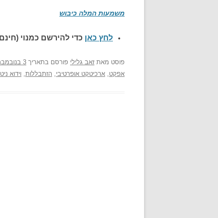
משמעות המלה כיבוש
לחץ כאן
כדי להירשם כ
מנוי (חינם)
פוסט
מאת
זאב גלילי
פורסם בתאריך
3 בנובמבר 2006
אפקט
,
ארכיטקט אופרטיבי
,
הזתבללות
,
וידוא ניט