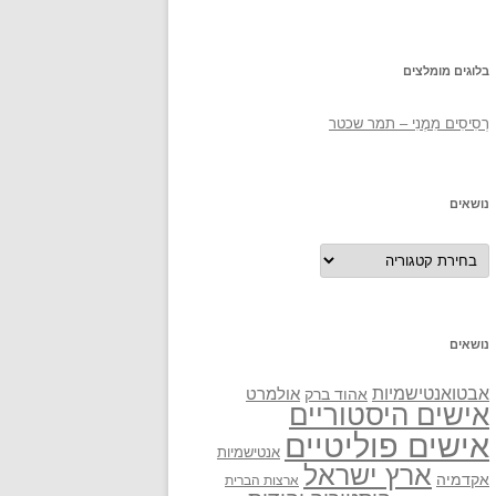
בלוגים מומלצים
רְסִיסִים מִמֶנִי – תמר שכטר
נושאים
נושאים
נושאים
אבטואנטישמיות
אולמרט
אהוד ברק
אישים היסטוריים
אישים פוליטיים
אנטישמיות
ארץ ישראל
אקדמיה
ארצות הברית