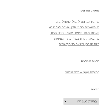
פוסטים אחרונים
מה בין אברהם לינקולן לנפתלי בנט
מי האשמים בעינוי הדין שנגרם לגל הירש
פוגרום 1929 בצפת "עולמנו חרב עלינו"
מה באמת קרה במלחמת העצמאות
ביום הזיכרון לשואה כל הקישורים
בלוגים מומלצים
רְסִיסִים מִמֶנִי – תמר שכטר
נושאים
נושאים