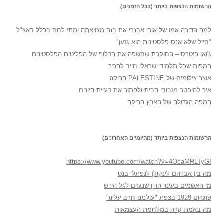
הרשומות הנצפות ביותר (בכל הזמנים)
למה הדירה אמו של אורי אבנרי את בנה מצוואתה ומתי לחם בכלל באצ"ל
"חייל שלא אנס פלסטינית הוא גזען"
ג'ואן פיטרס – החוקרת שחשפה את הבלוף של הפליטים הפלסטינים
המפות שכל תלמיד ישראלי חייב להכיר
אוצר צילומים של PALESTINE הריקה
איך להיפטר מזבובי הבית ולפתור את בעיית היונים
המפה הגדולה של הארץ הריקה
הרשומות הנצפות ביותר (מהיומיים האחרונים)
https://www.youtube.com/watch?v=4OcaMRLTyGI
מה בין אברהם לינקולן לנפתלי בנט
מי האשמים בעינוי הדין שנגרם לגל הירש
פוגרום 1929 בצפת "עולמנו חרב עלינו"
מה באמת קרה במלחמת העצמאות