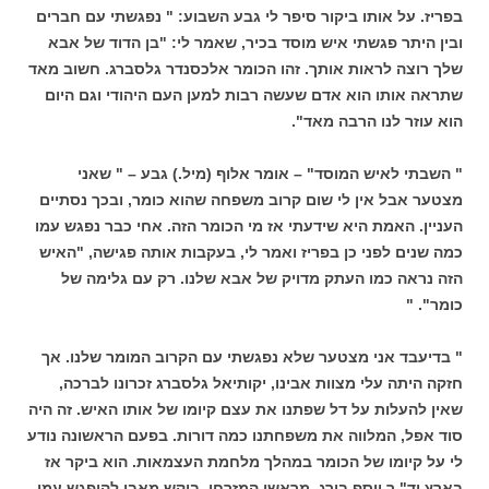
בפריז. על אותו ביקור סיפר לי גבע השבוע: " נפגשתי עם חברים
ובין היתר פגשתי איש מוסד בכיר, שאמר לי: "בן הדוד של אבא
שלך רוצה לראות אותך. זהו הכומר אלכסנדר גלסברג. חשוב מאד
שתראה אותו הוא אדם שעשה רבות למען העם היהודי וגם היום
הוא עוזר לנו הרבה מאד".
" השבתי לאיש המוסד" – אומר אלוף (מיל.) גבע – " שאני
מצטער אבל אין לי שום קרוב משפחה שהוא כומר, ובכך נסתיים
העניין. האמת היא שידעתי אז מי הכומר הזה. אחי כבר נפגש עמו
כמה שנים לפני כן בפריז ואמר לי, בעקבות אותה פגישה, "האיש
הזה נראה כמו העתק מדויק של אבא שלנו. רק עם גלימה של
כומר". "
" בדיעבד אני מצטער שלא נפגשתי עם הקרוב המומר שלנו. אך
חזקה היתה עלי מצוות אבינו, יקותיאל גלסברג זכרונו לברכה,
שאין להעלות על דל שפתנו את עצם קיומו של אותו האיש. זה היה
סוד אפל, המלווה את משפחתנו כמה דורות. בפעם הראשונה נודע
לי על קיומו של הכומר במהלך מלחמת העצמאות. הוא ביקר אז
בארץ וד" ר יוסף בורג, מראשי המזרחי, ביקש מאבי להיפגש עמו.