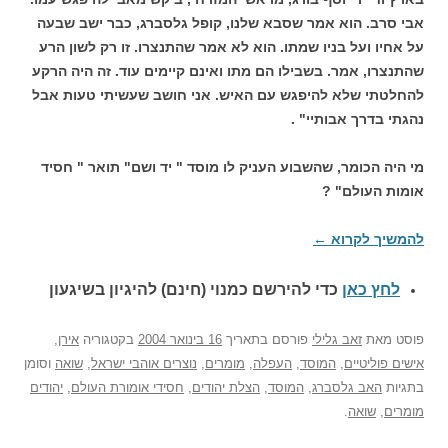
אבי סרב. הוא אמר שסבא שלנו, קופל גלסברג, כבר ישב שבעה
על אחיו ועל בניו שמתו. הוא לא אמר שהתנצרו. זו רק לשון הרע
שהתנצרו, אמר. בשבילו הם מתו ואינם קיימים עוד. זה היה הרקע
להחלטתי שלא להיפגש עם האיש. אני חושב שעשיתי טעות אבל
נהגתי בדרך אבותיי" .
מי היה הכומר, שהשבוע העניק לו מוסד " יד ושם" תואר " חסיד
אומות העולם" ?
להמשיך לקרוא
←
לחץ כאן
כדי להירשם כ
מנוי (חינם) להיגיון בשיגעון
פוסט
מאת
זאב גלילי
פורסם בתאריך
16 בינואר 2004
בקטגוריה
אירן
,
אישים פוליטיים
,
המוסד
,
העפלה
,
מומרים
,
נוצרים אוהבי ישראל
,
שואה
וסומן
בתגיות
האב גלסברג
,
המוסד
,
הצלת יהודים
,
חסידי אומורת העולם
,
יהודים
מומרים
,
שואה
.