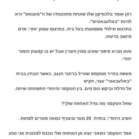
רוזן אומר בלכסיקון שלו שאחת מתכונותיו של ה"מענטש" היא
להיות "באלעבאטיש".
בתרגום מילולי משמעותו בעל בית. בתרגום עמוק יותר: אדם
מיושב בדעתו.
והוא מביא סיפור שאינו ממין העניין אבל יש בו קמצוץ הומור
יהודי.
מעשה בתייר מטקסס שטייל ברחבי הנגב. כאשר הבחין בבית
"באלעבאטי" עצר, הקיש
על הדלת וביקש כוס מים. בין הטקסני והיהודי התפתחה שיחה.
שאל הטקסני מה גודל האחוזה שלך?
השיב היהודי: בחזית 20 מטר ובעורף כמאה מטרים לפחות.
אמר הטקסני כשאני יוצא מן האחוזה שלי ונכנס למכונית אני נוהג