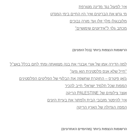
איך לפעול נגד מדינה מטורפת
מי גרש את הבריטים ואיך היו החיים בימי המנדט
מלובנגולו מלך זולו ועד מורה נבוכים
מכתב גלוי ל"אידיוטים שימושיים"
הרשומות הנצפות ביותר (בכל הזמנים)
למה הדירה אמו של אורי אבנרי את בנה מצוואתה ומתי לחם בכלל באצ"ל
"חייל שלא אנס פלסטינית הוא גזען"
ג'ואן פיטרס – החוקרת שחשפה את הבלוף של הפליטים הפלסטינים
המפות שכל תלמיד ישראלי חייב להכיר
אוצר צילומים של PALESTINE הריקה
איך להיפטר מזבובי הבית ולפתור את בעיית היונים
המפה הגדולה של הארץ הריקה
הרשומות הנצפות ביותר (מהיומיים האחרונים)