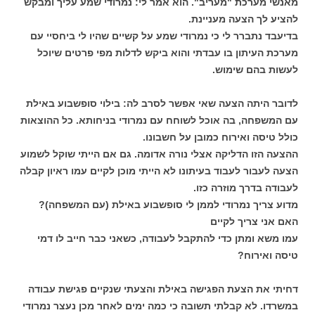
מאנשי מערכת "מעריב". הוא אמר לי: נמרודי שמע עליך ומבקש
להציע לך הצעה מעניינת.
בדיעבד נתברר לי כי נמרודי שמע על קשיים שהיו לי ביחסיי עם
מערכת העיתון בו עבדתי והוא ביקש לדלות מפי פרטים שיוכל
לעשות בהם שימוש.
לדובר היתה הצעה שאי אפשר לסרב לה: בילוי סופשבוע באילת
עם המשפחה, בה אוכל לשוחח עם נמרודי בניחותא. כל ההוצאות
כולל טיסה ואירוח כמובן על חשבונו.
ההצעה הזו הדליקה אצלי נורה אדומה. גם אם הייתי שוקל לשמוע
הצעה לעבור לעבוד בעיתונו לא הייתי מוכן לקיים עמו ראיון קבלה
לעבודה בדרך מוזרה כזו.
מדוע צריך נמרודי לממן לי סופשבוע באילת (עם המשפחה)?
האם אני צריך לקיים
עמו משא ומתן כדי להתקבל לעבודה, כשאני כבר חייב לו דמי
טיסה ואירוח?
דחיתי את הצעת הפגישה באילת והצעתי שנקיים פגישת עבודה
במשרדו. לא קבלתי תשובה כי כמה ימים לאחר מכן נעצר נמרודי