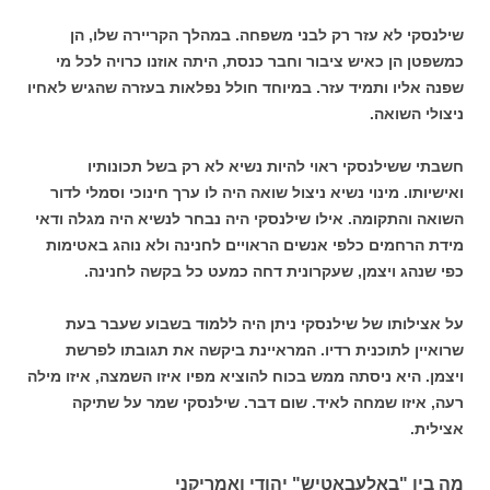
שילנסקי לא עזר רק לבני משפחה. במהלך הקריירה שלו, הן
כמשפטן הן כאיש ציבור וחבר כנסת, היתה אוזנו כרויה לכל מי
שפנה אליו ותמיד עזר. במיוחד חולל נפלאות בעזרה שהגיש לאחיו
ניצולי השואה.
חשבתי ששילנסקי ראוי להיות נשיא לא רק בשל תכונותיו
ואישיותו. מינוי נשיא ניצול שואה היה לו ערך חינוכי וסמלי לדור
השואה והתקומה. אילו שילנסקי היה נבחר לנשיא היה מגלה ודאי
מידת הרחמים כלפי אנשים הראויים לחנינה ולא נוהג באטימות
כפי שנהג ויצמן, שעקרונית דחה כמעט כל בקשה לחנינה.
על אצילותו של שילנסקי ניתן היה ללמוד בשבוע שעבר בעת
שרואיין לתוכנית רדיו. המראיינת ביקשה את תגובתו לפרשת
ויצמן. היא ניסתה ממש בכוח להוציא מפיו איזו השמצה, איזו מילה
רעה, איזו שמחה לאיד. שום דבר. שילנסקי שמר על שתיקה
אצילית.
מה בין "באלעבאטיש" יהודי ואמריקני