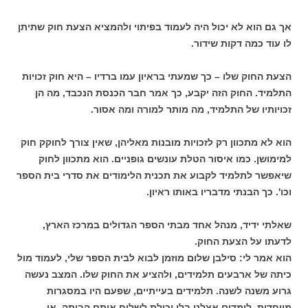
אך גם הוא לא יכול היה לעמוד בפיתוי ולהמציא הצעת חוק שתיתן
לו עוד כמה דקות שידור.
הצעת החוק שלו – כך שמעתי בראיון עמו ברדיו – היא חוק זכויות
התלמיד. החוק הזה יקבע, כך אמר חבר הכנסת הנכבד, מה הן
זכויותיו של התלמיד, מה מותר למורה ומה אסור.
הוא לא מתכוון רק לזכויות מובנות מאליהן, שאין צורך לחוקק חוק
למימושן. כמו איסור הטלת עונשים גופניים. הוא מתכוון לחוק
שיאפשר לתלמיד לקבוע את תכנית הלימודים את סדרי בית הספר
וכו'. כך הבנתי מדבריו באותו ראיון.
שאלתי ידיד, מנהל אחד מבתי הספר הגדולים במרכז הארץ,
לדעתו על הצעת החוק.
הוא אמר לי: סילבן שלום מוזמן לבוא לבית הספר שלי, לעמוד מול
כיתה של ארבעים תלמידים, ולהציע את החוק שלו. המצב נעשה
גרוע משנה לשנה. תלמידים בעייתיים, שפעם היו במסגרות
מיוחדות, לומדים אצלנו בלי יכולת לשלוח אותם הביתה, או