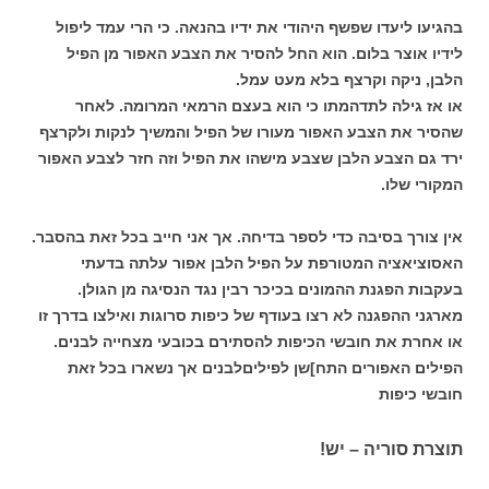
בהגיעו ליעדו שפשף היהודי את ידיו בהנאה. כי הרי עמד ליפול
לידיו אוצר בלום. הוא החל להסיר את הצבע האפור מן הפיל
הלבן, ניקה וקרצף בלא מעט עמל.
או אז גילה לתדהמתו כי הוא בעצם הרמאי המרומה. לאחר
שהסיר את הצבע האפור מעורו של הפיל והמשיך לנקות ולקרצף
ירד גם הצבע הלבן שצבע מישהו את הפיל וזה חזר לצבע האפור
המקורי שלו.
אין צורך בסיבה כדי לספר בדיחה. אך אני חייב בכל זאת בהסבר.
האסוציאציה המטורפת על הפיל הלבן אפור עלתה בדעתי
בעקבות הפגנת ההמונים בכיכר רבין נגד הנסיגה מן הגולן.
מארגני ההפגנה לא רצו בעודף של כיפות סרוגות ואילצו בדרך זו
או אחרת את חובשי הכיפות להסתירם בכובעי מצחייה לבנים.
הפילים האפורים התח]שן לפיליםלבנים אך נשארו בכל זאת
חובשי כיפות
תוצרת סוריה – יש!