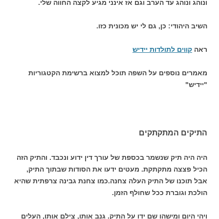
ונוהג ונוהג עד הערב וגם אז אינני מגיע לקצה החווה שלי.
השיב היהודי: כן, גם לי יש מכונית כזו.
ראה
קווים לתולדות יידיש
מאמרים נוספים על השפה תוכל למצוא ברשימת הקטגוריות
"יידיש"
התיקים המתקתקים
היה היה תיק שנשמר בכספת של עורך דין ידוע ונכבד. והתיק הזה
הכיל פצצה מתקתקת. מעטים ידעו את הסודות שבתוך התיק,
אבל תוכנו של התיק העלה צחנה.כמו צחנת גבינה צרפתית שהיא
הולכת וגוברת ככל שחולף הזמן.
ויהי היום ומישהו שם ידו על התיק. גנב אותו, צילם אותו, העלים