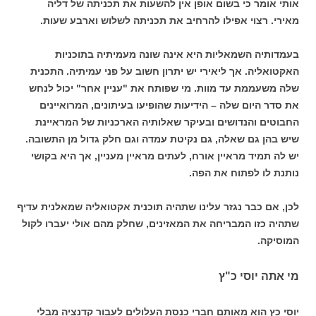
אותי אומר כי בשום אופן אין להשעות את תכניתה של דליה
מאירי. רצוי אפילו להרחיב את תכניתה לשלוש וארבע שעות.
בעמדותיה השמאליות היא אינה שונה מעמיתיה בתוכניות
האקטואליה. אך ליאירי יש יתרון חשוב על פני עמיתיה. התכנית
שלה משעממת עד מוות. מי שפותח את "עניין אחר" יכול לנחש
את סדר היום שלה – הידיעות שהופיעו בעיתונים, המרואיינים
החבוטים והנדושים ובעיקר שאלותיה הארכניות של המראיינת
שיש בהן גם שאלה, גם נקיטת עמדה וגם חלק גדול מן התשובה.
יש לה תמיד מראיין אורח, לעתים מראיין מעניין, אך היא בקושי
נותנת לו לפתוח את הפה.
לכן, אם כבר נגזר עלינו שתהיה תוכנית אקטואליה שמאלנית עדיף
שתהיה כזו המבריחה את המאזינים, שחלק מהם אולי יעברו לקול
המוסיקה.
מי אתה יוסי כ"ץ
יוסי כץ הוא מאותם חברי כנסת העלולים לעבור קדנציה מבלי