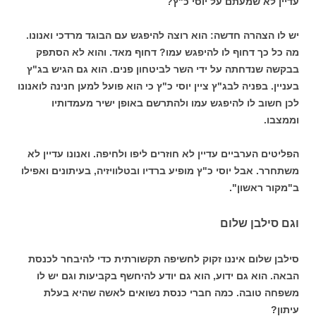
עדיין לא שמעתם על יוסי כ"ץ?
יש לו הצהרה חדשה: הוא רוצה להיפגש עם הבוגד מרדכי ואנונו.
מה כל כך דחוף לו להיפגש עמו? דחוף מאד. והוא לא הסתפק
בבקשה שנדחתה על ידי השר לביטחון פנים. הוא גם הגיש בג"ץ
בעניין. בפניה לבג"ץ ציין יוסי כ"ץ כי הוא פועל למען חנינה לואנונו
לכן חשוב לו להיפגש עמו ולהתרשם באופן ישיר מעמדותיו
וממצבו.
הפליטים הערביים עדיין לא חוזרים ליפו ולחיפה. ואנונו עדיין לא
משתחרר. אבל יוסי כ"ץ מופיע ברדיו ובטלוויזיה, בעיתונים ואפילו
ב"מקור ראשון".
וגם סילבן שלום
סילבן שלום איננו זקוק לחשיפה תקשורתית כדי להיבחר לכנסת
הבאה. הוא גם ידוע, הוא גם יודע להיחשף בקביעות וגם יש לו
משפחה טובה. כמה חברי כנסת נשואים לאשה שהיא בעלת
עיתון?