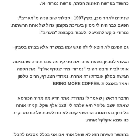
כחשוד בפרשת האזנות הסתר, פרשת נמרודי א'.
שנתיים לאחר מכן, בקיץ1997 , קבלתי שוב פניה מ"מעריב".
הפעם כבר היה לי ניסיון בעריכת מקומון גדול של אחת הרשתות.
נמרודי ביקש להציע לי לעבוד בקבוצת "מעריב".
גם הפעם לא הוצע לי להיפגש עמו במשרד אלא בביתו בסביון.
הגעתי לסביון בשעת ערב. את פני קידמה עובדת זרה שהכניסה
אותי לבית והבטיחה כי "נמרודי מיד יצטרף אליך". את הקפה
הגישה בסלון עובדת זרה אחרת. נמרודי הצטרף, הרים טלפון
ואמר באנגלית .BRING MORE COFFEE
הדבר הראשון שאמר לי נמרודי: אתה יודע מה מחיר הכורסא
שאתה יושב עליה? היא עלתה לי 120 אלף שקל. קניתי אותה
בלונדון בהזדמנות. הרגשתי קצת לא נוח לשבת על כורסא יקרה
כזו שמא אקלקל אותה.
בהמשך השיחה הוא לא שאל אותי אם אני בכלל מסכים לקבל