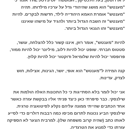
"מענטש" הוא מושג שהיהודי גדל על ערכיו מילדותו. תהיה
"מענטש" אומרת האמא היהודייה לילד, חדשות לבקרים. להיות
"מענטש" זה השבח הגדול ביותר ולהגיד על מישהו שאיננו
"מענטש" זהו הגנאי הגדול ביותר.
להיות "מענטש", אומר רוזן, איננו קשור כלל להצלחה, עושר,
סטטוס חברתי. שופט יכול להיות ז'לוב, מיליונר יכול להיות ממזר,
פרופסור יכול להיות שלומיאל ודוקטור יכול להיות קלוץ.
קנה המידה ל"מענטש" הוא אופי, יושר, הגינות, אצילות, חוש
לצדק, עדינות.
אני יכול לומר בלא הסתייגות כי כל התכונות האלה הולמות את
שילנסקי. כבר סיפרתי כאן כיצד פניתי אליו בבקשת עזרה כאשר
אחד הכתבים שהייתי ממונה עליהם נקלע לסיטואציה טרגית.
שילנסקי הביע נכונות לתרום מכיסו כמה רבבות דולרים כדי לסייע
לאותו כתב (שהיה קרוב משפחה שלו). למרבית הצער לא הספיקה
עזרתו כדי למנוע את הטרגדיה.