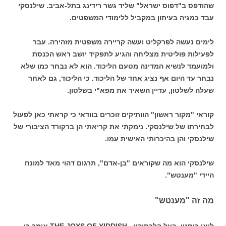
שהודפס ב"דפוס ישראל" שליד גשר רידינג בתל-אביב. שילנסקי
עבד כמגיה בעיתון במקביל ללימודי המשפטים.
לימים נעשה לפרקליט ועשה קריירה משפטית מזהירה. עבר
לפעילות פוליטית מצליחה והגיע לתפקיד יושב ראש הכנסת
ולמועמד לנשיא המדינה מטעם הליכוד. הוא לא נבחר כמו שלא
נבחר עד היום אף נציג אחד של הליכוד. כי הליכוד, גם לאחר
שעלה לשלטון, עדיין השאיר את מפא"י בשלטון.
קוראי "מקור ראשון" הוותיקים זוכרים בוודאי כי קראתי כאן לפעול
לבחירתו של שילנסקי. נימקתי את קריאתי הן ברקורד הציבורי של
שילנסקי והן בהיכרותי האישית עמו.
שילנסקי הוא מה שקוראים "בן-אדם", תרגום דהוי מאד למונח
היידי "מענטש".
מה זה "מענטש"
ליאו רוסטן, בעל הלכסיקון , THE JOYS OF YIDDISH אומר כי