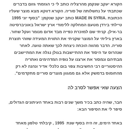
הקורא יעקב שנקמן מהרצליה כותב לי כי הגזמתי גזום בדברים
שכתבתי על נחשלותה של סוריה. הקורא דווקא מצא מוצר שעליו
הכתובת .MADE IN SYRIA כותב יעקב שנקמן: "בסוף יוני 1995
טיילתי בירדן מטעם המחלקה ללימודי ארץ ישראל באוניברסיטה
בר-אילן. קניתי שם למזכרת כפייה מבד אדום מנומר ועקל שחור.
בארץ גיליתי על המוצר שקניתי את התווית המעידה שזוהי תוצרת
סוריה. הדבר מהווה הוכחה ניצחת לכך שאתה טועה. לאחר
שנהרוס עד היסוד את ההתיישבות בגולן נגלה את המתיישבים
מבתיהם ונמסור את ארצנו על נופיה המדהימים ואתריה
ההיסטוריים רבי החשיבות צפוי בום כלכלי אדיר ונהנה לא רק
מהחומוס בדמשק אלא גם ממגוון מוצרים סוריים מתקדמים".
הצעה שאי אפשר לסרב לה
חבר, שהיה כתב בכיר משך שנים רבות באחד העיתונים הגדולים,
סיפר לי את הסיפור הבא:
באחד הימים, זה היה בסוף שנת 1995 , קיבלתי טלפון מאחד