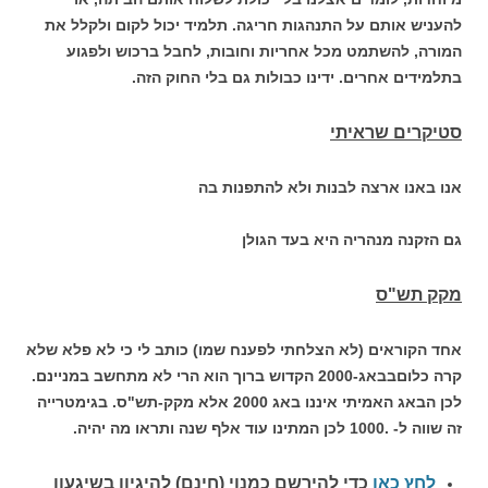
להעניש אותם על התנהגות חריגה. תלמיד יכול לקום ולקלל את
המורה, להשתמט מכל אחריות וחובות, לחבל ברכוש ולפגוע
בתלמידים אחרים. ידינו כבולות גם בלי החוק הזה.
סטיקרים שראיתי
אנו באנו ארצה לבנות ולא להתפנות בה
גם הזקנה מנהריה היא בעד הגולן
מקק תש"ס
אחד הקוראים (לא הצלחתי לפענח שמו) כותב לי כי לא פלא שלא
קרה כלוםבבאג-2000 הקדוש ברוך הוא הרי לא מתחשב במניינם.
לכן הבאג האמיתי איננו באג 2000 אלא מקק-תש"ס. בגימטרייה
זה שווה ל- .1000 לכן המתינו עוד אלף שנה ותראו מה יהיה.
לחץ כאן
כדי להירשם כ
מנוי (חינם) להיגיון בשיגעון