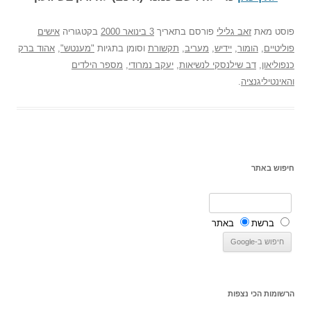
פוסט
מאת
זאב גלילי
פורסם בתאריך
3 בינואר 2000
בקטגוריה
אישים
פוליטיים
,
הומור
,
יידיש
,
מעריב
,
תקשורת
וסומן בתגיות
"מענטש"
,
אהוד ברק
כנפוליאון
,
דב שילנסקי לנשיאות
,
יעקב נמרודי
,
מספר הילדים
והאינטיליגנציה
.
חיפוש באתר
ברשת
באתר
הרשומות הכי נצפות