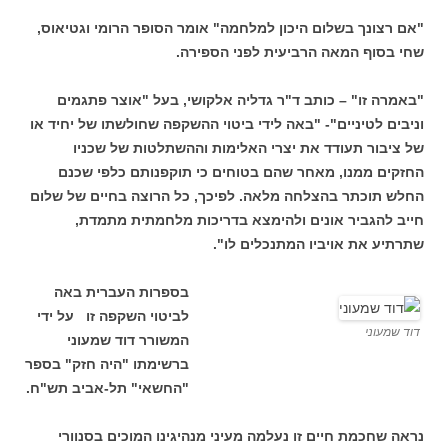
"אם רצונך בשלום היכון למלחמה" אומר הסופר הרומי וגטיאוס,
שחי בסוף המאה הרביעית לפני הספירה.
"באמרה זו" – כותב ד"ר גדליה אלקושי, בעל "אוצר פתגמים
וניבים לטיניים"- "באה לידי ביטוי ההשקפה שחולשתו של יחיד או
של ציבור תעודד את יצרי האלימות וההשתלטות של שכניו
החזקים ממנו, מאחר שהם בטוחים כי תוקפנותם כלפי שכנם
החלש תוכתר בהצלחה מלאה. לפיכך, כל הרוצה בחיים של שלום
חייב להגביר אונים ולהימצא בדריכות מלחמתית מתמדת,
שתרתיע את אויביו המתנכלים לו".
בספרות העברית באה
לביטוי השקפה זו על ידי
דוד שמעוני
המשורר דוד שמעוני
ברשימתו "היה חזק" בספר
"החשאי" תל-אביב תש"ח.
נראה שחכמת חיים זו נעלמה מעיני מנהיגינו המוכים בסנוורי