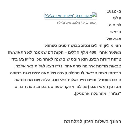
ב- 1812
פלש
אהוד ברק (צילום: זאב גלילי)
לרוסיה
בראש
צבא של
חצי מיליון חיילים ונסוג בבושת פנים כשהוא
משאיר אחריו 400 אלף חללים – הקזת דם שממנה לא התאוששה
צרפת דורות רבים. הוא הובס שוב שנה לאחר מכן בלייפציג בידי
צבאות מדינות אירופה שהתאחדו נגדו ויצא לגלות באי אלבה.
בריחתו משם הביאה לו תהילה קצרה של מאה ימים שגם בסופה
הובס בווטרלו וסיים חייו בגלות באי סנט הלנה שם מת כנראה
מסרטן המעי הגס (או, לפי מחקר שפורסם בכתב העת הבריטי
"נצ'ור", מהרעלת ארסניק).
רצונך בשלום היכון למלחמה