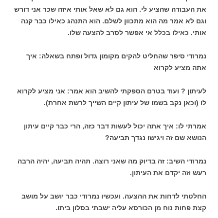
את העבודה שהציע לי. הוא גם לא שאל אותי איזה שכר אני דורש
וגם לא אמר מה הוא מתכוון לשלם. הוא התנהג כאילו כבר קנה
אותי. כאילו בכלל אי אפשר לסרב להצעה שלו.
נמרודי סיפר שהחליט להקים מקומון גדול ופתח בשאלה: איך
אתה מציע לקרוא
לעיתון ? ועוד בטרם הספקתי להשיב הוא אמר: אני מציע לקרוא
לו (וכאן נקב בשמו של עיתון קיים השייך לרשת אחרת).
אמרתי לו: איך אתה יכול לעשות דבר כזה, הרי כבר קיים עיתון
הנושא שם זה ויגישו נגדך תביעה?
נמרודי השיב: זה בדיוק מה שאני רוצה. תהיה תביעה, יהיה הרבה
רעש וזה יקדם את העיתון.
החלטתי לדחות את ההצעה. ועכשיו נמרודי כבר יושב על מושב
קצת פחות נוח מן הכורסא עליה ישבתי בסלון ביתו.