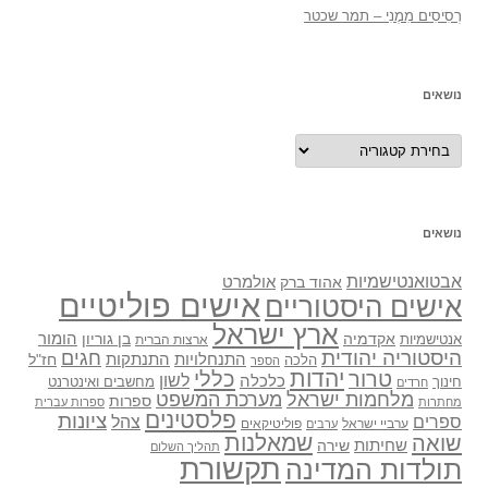
רְסִיסִים מִמֶנִי – תמר שכטר
נושאים
נושאים
נושאים
אבטואנטישמיות
אולמרט
אהוד ברק
אישים פוליטיים
אישים היסטוריים
ארץ ישראל
אקדמיה
בן גוריון
הומור
אנטישמיות
ארצות הברית
היסטוריה יהודית
חגים
התנתקות
התנחלויות
חז"ל
הלכה
הספר
יהדות
כללי
טרור
לשון
כלכלה
מחשבים ואינטרנט
חינוך
חרדים
מלחמות ישראל
מערכת המשפט
ספרות
מחתרות
ספרות עברית
פלסטינים
ציונות
ספרים
צהל
ערביי ישראל
פוליטיקאים
ערבים
שואה
שמאלנות
שחיתות
שירה
תהליך השלום
תקשורת
תולדות המדינה