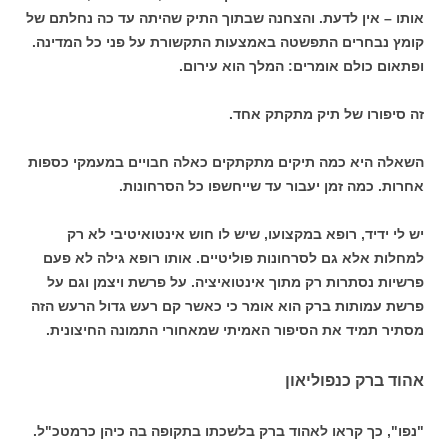
אותו – אין לדעת. והצחנה שבתוך התיק שהיתה עד כה נחלתם של
קומץ נבחרים התפשטה באמצעות התקשורת על פני כל המדינה.
ופתאום כולם אומרים: המלך הוא עירום.
זה סיפורו של תיק מתקתק אחד.
השאלה היא כמה תיקים מתקתקים כאלה חבויים במעמקי כספות
אחרות. כמה זמן יעבור עד שייחשפו כל הסרחונות.
יש לי ידיד, רופא במקצועו, שיש לו חוש אינטואיטיבי לא רק
למחלות אלא גם לסרחונות פוליטיים. אותו רופא גילה לא פעם
פרשיות נסתרות רק מתוך אינטואיציה. על פרשת ויצמן וגם על
פרשת עמותות ברק הוא אומר כי כאשר קם רעש גדול הרעש הזה
מסתיר תמיד את הסיפור האמיתי שמאחורי התמונה החיצונית.
אהוד ברק כנפוליאון
"נפו", כך קראו לאהוד ברק בלשכתו בתקופה בה כיהן כרמטכ"ל.