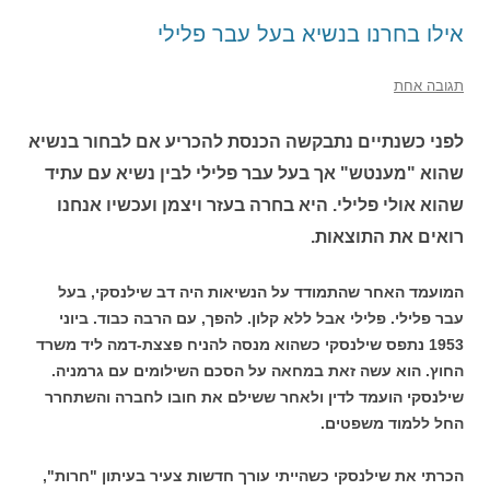
אילו בחרנו בנשיא בעל עבר פלילי
תגובה אחת
לפני כשנתיים נתבקשה הכנסת להכריע אם לבחור בנשיא
שהוא "מענטש" אך בעל עבר פלילי לבין נשיא עם עתיד
שהוא אולי פלילי. היא בחרה בעזר ויצמן ועכשיו אנחנו
רואים את התוצאות.
המועמד האחר שהתמודד על הנשיאות היה דב שילנסקי, בעל
עבר פלילי. פלילי אבל ללא קלון. להפך, עם הרבה כבוד. ביוני
1953 נתפס שילנסקי כשהוא מנסה להניח פצצת-דמה ליד משרד
החוץ. הוא עשה זאת במחאה על הסכם השילומים עם גרמניה.
שילנסקי הועמד לדין ולאחר ששילם את חובו לחברה והשתחרר
החל ללמוד משפטים.
הכרתי את שילנסקי כשהייתי עורך חדשות צעיר בעיתון "חרות",