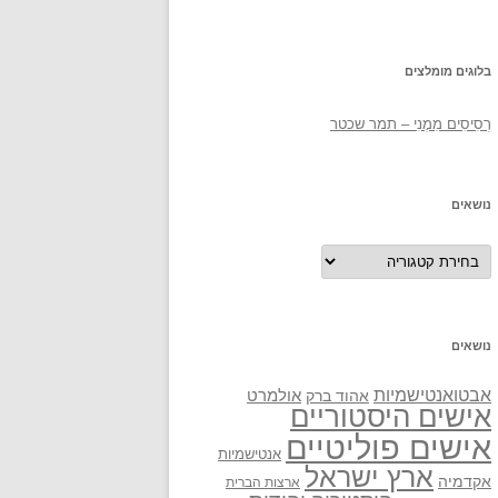
בלוגים מומלצים
רְסִיסִים מִמֶנִי – תמר שכטר
נושאים
נושאים
נושאים
אבטואנטישמיות
אולמרט
אהוד ברק
אישים היסטוריים
אישים פוליטיים
אנטישמיות
ארץ ישראל
אקדמיה
ארצות הברית