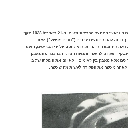
מי שערער על התפיסה הזו בשנות השלושים היו אנשי התנועה הרביזיוניסטית. ב-21 באפריל 1938 תקף
ך כוונה להרוג נוסעים ערבים ("חפים מפשע"). זאת,
את התחבורה היהודית. הוא נתפס על ידי הבריטים, הועמד
וטינסקי – שקדם לראשי התנועה הציונית בהבנה שהמאבק
עים אלא מאבק בין לאומים – לא יזם את פעולתו של בן
 לו לאחר מעשה את הפקודה לעשות מה שעשה.