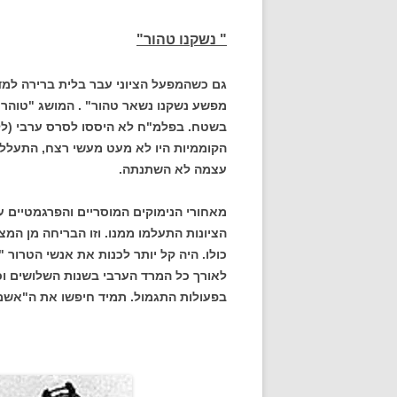
" נשקנו טהור"
גם כשהמפעל הציוני עבר בלית ברירה למדי
מפשע נשקנו נשאר טהור" . המושג "טוהר
בשטח. בפלמ"ח לא היססו לסרס ערבי (לל
הקוממיות היו לא מעט מעשי רצח, התעללות 
עצמה לא השתנתה.
מאחורי הנימוקים המוסריים והפרגמטיים ע
הציונות התעלמו ממנו. וזו הבריחה מן המצ
כולו. היה קל יותר לכנות את אנשי הטרור "
לאורך כל המרד הערבי בשנות השלושים ו
בפעולות התגמול. תמיד חיפשו את ה"אשמים