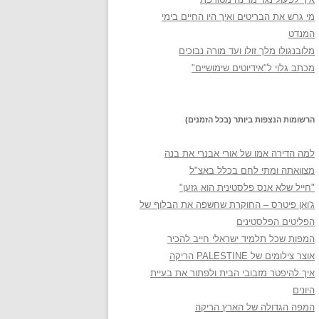
מי גרש את הבריטים ואיך היו החיים בימי
המנדט
מלובנגולו מלך זולו ועד מורה נבוכים
מכתב גלוי ל"אידיוטים שימושיים"
הרשומות הנצפות ביותר (בכל הזמנים)
למה הדירה אמו של אורי אבנרי את בנה
מצוואתה ומתי לחם בכלל באצ"ל
"חייל שלא אנס פלסטינית הוא גזען"
ג'ואן פיטרס – החוקרת שחשפה את הבלוף של
הפליטים הפלסטינים
המפות שכל תלמיד ישראלי חייב להכיר
אוצר צילומים של PALESTINE הריקה
איך להיפטר מזבובי הבית ולפתור את בעיית
היונים
המפה הגדולה של הארץ הריקה