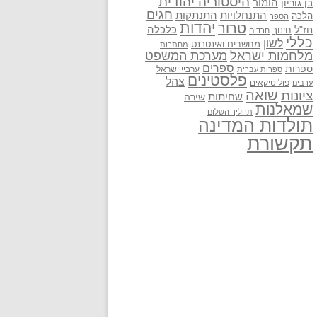
היסטוריה יהודית
בן גוריון
הומור
חגים
התנתקות
התנחלויות
הלכה
הספר
יהדות
טרור
חז"ל
כלכלה
חינוך
חרדים
כללי
לשון
מחשבים ואינטרנט
מחתרות
מלחמות ישראל
מערכת המשפט
ספרים
ספרות
ערביי ישראל
ספרות עברית
פלסטינים
צהל
פוליטיקאים
ערבים
שואה
ציונות
שחיתות
שירה
שמאלנות
תהליך השלום
תולדות המדינה
תקשורת