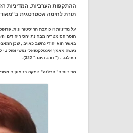
ההתקפות הערביות. המדיניות הז
תורת לחימה אסטרטגית ב"מאורעות" 1936 וכונתה "ה
על מדיניות זו כותבת ההיסטוריונית, פרו
חוסר הסימטריה מבחינת יחס היהודים והע
באשר הוא יהודי נחשב כאויב , שכן המאבק
נעשה מאמץ אינטלקטואלי נפשי ופוליטי לש
העולם… (" חרב היונה" 322).
מדיניות ה" הבלגה" נומקה בנימוקים משני 