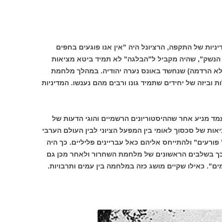
ניות של התקפה, הרציונל היה "אין אנו פוגעים בחפים
 הנשק", שהיה מקביל ל"הבלגה" לא תמיד ביטא מציאות
א הרדמה) שנחשד באונס נערה יהודיה. במהלך מלחמת
וביזה של יחידים שתמיד גונו ורבים מהם נענשו. המדיניות
מד מניע אחר שההיסטוריונים הרשמיים והוגי הדעות של
יאות של סכסוך לאומי בין המפעל הציוני לבין העולם הערבי
 פורעים" ולהתייחס אליהם כאל עבריינים פליליים. כך היה
כך בשלבים הראשונים של מלחמת השחרור ולאחר מכן גם
". כאילו שקיים מושג כזה במלחמה בין עמים ותרבויות.