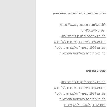
הרשומות הנצפות ביותר (מהיומיים האחרונים)
https://www.youtube.com/watch?
v=4OcaMRLTyGI
מה בין אברהם לינקולן לנפתלי בנט
מי האשמים בעינוי הדין שנגרם לגל הירש
פוגרום 1929 בצפת "עולמנו חרב עלינו"
מה באמת קרה במלחמת העצמאות
פוסטים אחרונים
מה בין אברהם לינקולן לנפתלי בנט
מי האשמים בעינוי הדין שנגרם לגל הירש
פוגרום 1929 בצפת "עולמנו חרב עלינו"
מה באמת קרה במלחמת העצמאות
ביום הזיכרון לשואה כל הקישורים