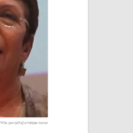
אניטה שם\פירא [צילום זאב גלילי]