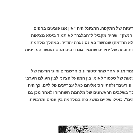
ניות של התקפה, הרציונל היה "אין אנו פוגעים בחפים
 הנשק", שהיה מקביל ל"הבלגה" לא תמיד ביטא מציאות
א הרדמה) שנחשד באונס נערה יהודיה. במהלך מלחמת
וביזה של יחידים שתמיד גונו ורבים מהם נענשו. המדיניות
מד מניע אחר שההיסטוריונים הרשמיים והוגי הדעות של
יאות של סכסוך לאומי בין המפעל הציוני לבין העולם הערבי
 פורעים" ולהתייחס אליהם כאל עבריינים פליליים. כך היה
כך בשלבים הראשונים של מלחמת השחרור ולאחר מכן גם
". כאילו שקיים מושג כזה במלחמה בין עמים ותרבויות.