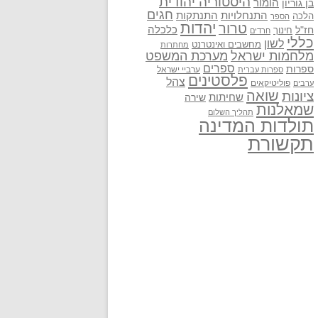
היסטוריה יהודית
בן גוריון
הומור
חגים
התנתקות
התנחלויות
הלכה
הספר
יהדות
טרור
חז"ל
כלכלה
חינוך
חרדים
כללי
לשון
מחשבים ואינטרנט
מחתרות
מלחמות ישראל
מערכת המשפט
ספרים
ספרות
ערביי ישראל
ספרות עברית
פלסטינים
צהל
פוליטיקאים
ערבים
שואה
ציונות
שחיתות
שירה
שמאלנות
תהליך השלום
תולדות המדינה
תקשורת