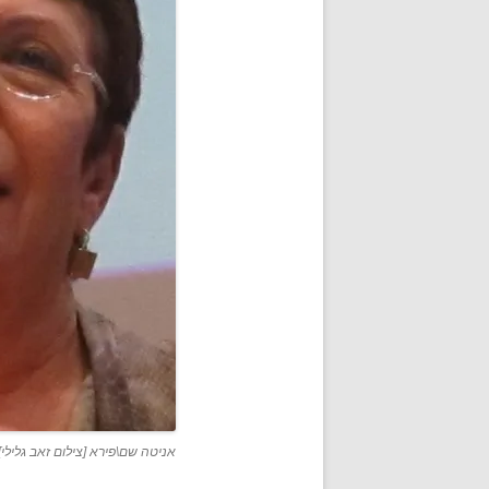
אניטה שם\פירא [צילום זאב גלילי]