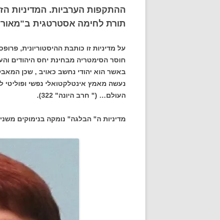
ההתקפות הערביות. המדיניות הז
תורת לחימה אסטרטגית ב"מאורעות" 1936 וכונתה "ה
על מדיניות זו כותבת ההיסטוריונית, פרו
חוסר הסימטריה מבחינת יחס היהודים והע
באשר הוא יהודי נחשב כאויב , שכן המאבק
נעשה מאמץ אינטלקטואלי נפשי ופוליטי לש
העולם… (" חרב היונה" 322).
מדיניות ה" הבלגה" נומקה בנימוקים משני 