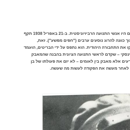
מי שערער על התפיסה הזו בשנות השלושים היו אנשי התנועה הרביזיוניסטית. ב-21 באפריל 1938 תקף
ך כוונה להרוג נוסעים ערבים ("חפים מפשע"). זאת,
את התחבורה היהודית. הוא נתפס על ידי הבריטים, הועמד
וטינסקי – שקדם לראשי התנועה הציונית בהבנה שהמאבק
עים אלא מאבק בין לאומים – לא יזם את פעולתו של בן
 לו לאחר מעשה את הפקודה לעשות מה שעשה.