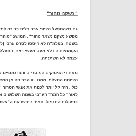
" נשקנו טהור"
גם כשהמפעל הציוני עבר בלית ברירה למדי
מפשע נשקנו נשאר טהור" . המושג "טוהר
בשטח. בפלמ"ח לא היססו לסרס ערבי (לל
הקוממיות היו לא מעט מעשי רצח, התעללות 
עצמה לא השתנתה.
מאחורי הנימוקים המוסריים והפרגמטיים ע
הציונות התעלמו ממנו. וזו הבריחה מן המצ
כולו. היה קל יותר לכנות את אנשי הטרור "
לאורך כל המרד הערבי בשנות השלושים ו
בפעולות התגמול. תמיד חיפשו את ה"אשמים