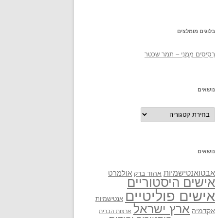
בלוגים מומלצים
רְסִיסִים מִמֶנִי – תמר שכטר
נושאים
נושאים
נושאים
אבטואנטישמיות
אולמרט
אהוד ברק
אישים היסטוריים
אישים פוליטיים
אנטישמיות
ארץ ישראל
אקדמיה
ארצות הברית