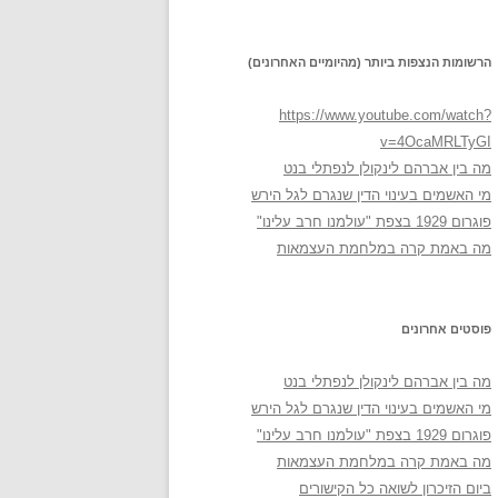
הרשומות הנצפות ביותר (מהיומיים האחרונים)
https://www.youtube.com/watch?
v=4OcaMRLTyGI
מה בין אברהם לינקולן לנפתלי בנט
מי האשמים בעינוי הדין שנגרם לגל הירש
פוגרום 1929 בצפת "עולמנו חרב עלינו"
מה באמת קרה במלחמת העצמאות
פוסטים אחרונים
מה בין אברהם לינקולן לנפתלי בנט
מי האשמים בעינוי הדין שנגרם לגל הירש
פוגרום 1929 בצפת "עולמנו חרב עלינו"
מה באמת קרה במלחמת העצמאות
ביום הזיכרון לשואה כל הקישורים