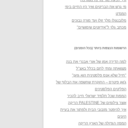
מי גרש את הבריטים ואיך היו החיים בימי
המנדט
מלובנגולו מלך זולו ועד מורה נבוכים
מכתב גלוי ל"אידיוטים שימושיים"
הרשומות הנצפות ביותר (בכל הזמנים)
למה הדירה אמו של אורי אבנרי את בנה
מצוואתה ומתי לחם בכלל באצ"ל
"חייל שלא אנס פלסטינית הוא גזען"
ג'ואן פיטרס – החוקרת שחשפה את הבלוף של
הפליטים הפלסטינים
המפות שכל תלמיד ישראלי חייב להכיר
אוצר צילומים של PALESTINE הריקה
איך להיפטר מזבובי הבית ולפתור את בעיית
היונים
המפה הגדולה של הארץ הריקה