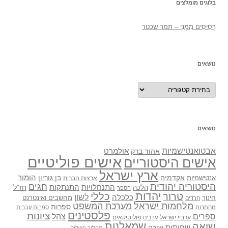
בלוגים מומלצים
רְסִיסִים מִמֶנִי – תמר שכטר
נושאים
נושאים
נושאים
אבטואנטישמיות
אולמרט
אהוד ברק
אישים פוליטיים
אישים היסטוריים
ארץ ישראל
אקדמיה
בן גוריון
הומור
אנטישמיות
ארצות הברית
היסטוריה יהודית
חגים
התנתקות
התנחלויות
חז"ל
הלכה
הספר
יהדות
כללי
טרור
לשון
כלכלה
מחשבים ואינטרנט
חינוך
חרדים
מלחמות ישראל
מערכת המשפט
ספרות
מחתרות
ספרות עברית
פלסטינים
ציונות
ספרים
צהל
ערביי ישראל
פוליטיקאים
ערבים
שואה
שמאלנות
שחיתות
שירה
תהליך השלום