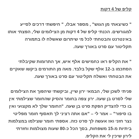
קליפ של 4 דקות
" כשיצאתי מן הגוש" , מספר אבלו, " חיפשתי דרכים לסייע
למגורשים. הכנתי קליפ של 4 דקות מן הצילומים שלי, הפצתי אותו
באינטרנט והבטחתי לכל מי שיתרום שאשלח לו בתמורה
תקליטור עם סרט באורך שעה.
" את הקליפ ראו כחמישים אלף איש, אך התרומות שקיבלתי
הסתכמו ב-12 אלף שקל בלבד. מאה מן התורמים ביקשו שאקיים
את הבטחתי ואשלח תקליטור עם סרט באורך שעה.
פניתי לשכן שלי, הבמאי ירון שיין, וביקשתי שיהפוך את הצילומים
שלי לסרט בן שעה. ירון צפה בחומר והסיק שהחומר שצילמתי אין
בו כדי להצדיק הפקת סרט בן שעה. "החומר שלך לא מקצועי ואין
בו סיפור" – אמר לי – "אם אתה רציני לך תאסוף חומר מפליטי
נצר חזני ואז אעשה לך סרט כזה. אספתי חומר שצילמו במצלמות
ביתיות מ-15 משפחות, בסך הכל כ-80 שעות מצולמות וחזרתי
לירון שיכין לי את הקליפ.