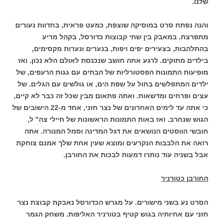
שלנו.
והנה נפתח סרט במוסיקה שוצפת, כמעט פראית, בחדוות נעורים
מתפרצת. במאבק בין שתי קבוצות כדורסל, בקהל מריע
בהתלהבות, בצעירים יפים ויפות, בנערים ונערות מקסימים,
בילדים מתוקים. לרגע אתה חושב שנכנסת לאולם הלא נכון. ואז
מופיעות התמונות הפסטורליות של הבתים עם גגות הרעפים, של
ילדים המתפלשים בחול על שפת הים, או גולשים עם הגלים. של
עצים ופרחים ומדשאות. ואתה פתאום מבין שכל זה כבר לא קיים,
כי אתה עד לימים האחרונים של נצר חזני, אחד מ-22 הישובים של
הגוש שנחרב. ואז באות התמונות הראשונות של חיילי צה" ל,
חובשי הווסטים הנושאים את דגל המדינה וסמל המנורה. אתה
רואה את הלבבות הנקרעים ומוצא שעין אחת שלך אמנם צוחקת
אבל בשניה עוד נותרו דמעות לבכות את החורבן.
החורבן כטורניר
הסרט נע בשני מישורים. על מגרש הכדורסל נאבקת קבוצת נצר
חזני עם אחיותיה בגוש קטיף בטורניר האליפות. משחק הגמר