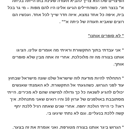
הפיצויים שלו הוא צריך להביא תעודה שעינת בתו הייתה בכיתה
א" בנצר חזני. כשהחיילים הגיעו אלינו היו להם מפות – מי גר בכל
בית, איפה כל אחד נמצא, איזה חדר שייך לכל אחד. ועכשיו הם
רוצים שאביא תעודה של כיתה א"" .
" לא סופרים אותנו"
" אני עבדתי בתוך התקשורת וראיתי מה אומרים עלינו. הציגו
אותנו בצורה מה זה מלוכלכת. אחרי זה אתה מבין שלא סופרים
אותך.
" התחלתי להיות מודעת לזה שישראל שלנו שונה מישראל שבחוץ
עוד לפני הגרוש. כשהגעתי אל התקשורת. לא האמנתי שאנשים
יכולים להגיע לשנאה כל כך גדולה למישהו שהם לא מכירים. הייתי
מסתובבת באולפנים של ערוץ 10 והיו רואים שאני מתנחלת. איך
ראו? כי הייתי הולכת יחפה. אחרי שנים שאתה רגיל ללכת יחף
קשה ללכת בנעליים. וגם לא נתתי שיגעו בי.
" הגרוש ביגר אותנו בצורה מטורפת. ואני אומרת את זה בצער.