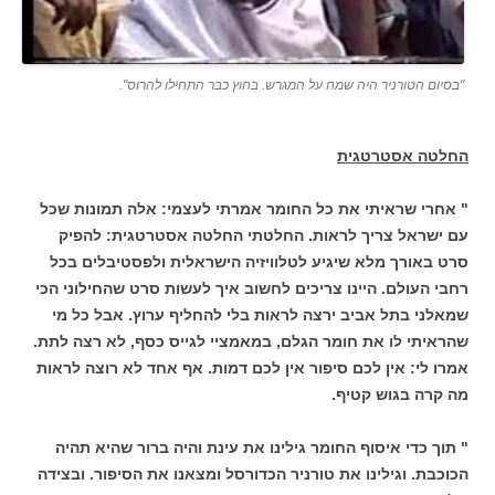
"בסיום הטורניר היה שמח על המגרש. בחוץ כבר התחילו להרוס".
החלטה אסטרטגית
" אחרי שראיתי את כל החומר אמרתי לעצמי: אלה תמונות שכל
עם ישראל צריך לראות. החלטתי החלטה אסטרטגית: להפיק
סרט באורך מלא שיגיע לטלוויזיה הישראלית ולפסטיבלים בכל
רחבי העולם. היינו צריכים לחשוב איך לעשות סרט שהחילוני הכי
שמאלני בתל אביב ירצה לראות בלי להחליף ערוץ. אבל כל מי
שהראיתי לו את חומר הגלם, במאמציי לגייס כסף, לא רצה לתת.
אמרו לי: אין לכם סיפור אין לכם דמות. אף אחד לא רוצה לראות
מה קרה בגוש קטיף.
" תוך כדי איסוף החומר גילינו את עינת והיה ברור שהיא תהיה
הכוכבת. וגילינו את טורניר הכדורסל ומצאנו את הסיפור. ובצידה