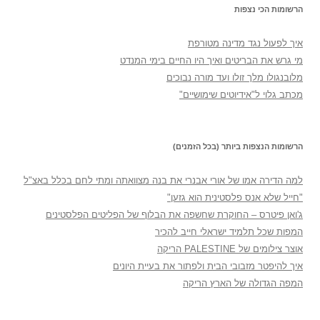
הרשומות הכי נצפות
איך לפעול נגד מדינה מטורפת
מי גרש את הבריטים ואיך היו החיים בימי המנדט
מלובנגולו מלך זולו ועד מורה נבוכים
מכתב גלוי ל"אידיוטים שימושיים"
הרשומות הנצפות ביותר (בכל הזמנים)
למה הדירה אמו של אורי אבנרי את בנה מצוואתה ומתי לחם בכלל באצ"ל
"חייל שלא אנס פלסטינית הוא גזען"
ג'ואן פיטרס – החוקרת שחשפה את הבלוף של הפליטים הפלסטינים
המפות שכל תלמיד ישראלי חייב להכיר
אוצר צילומים של PALESTINE הריקה
איך להיפטר מזבובי הבית ולפתור את בעיית היונים
המפה הגדולה של הארץ הריקה