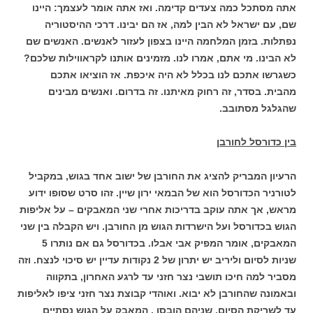
אתה מסתכל כמה צעדים קדימה. ואז אתה אומר לעצמך: היינו
שם, עם ישראל לא הבין למה, אז הם יבינו. דרכי ההיסטוריה
נפתלות. בזמן המלחמה היינו בצפון לעזור לאנשים. האנשים שם
לא הבינו. מי אתם, אמרו לנו. מזמינים אותנו לקראווילות שלכם?
כשגרשו אתכם לנו בכלל לא היה איכפת. אז הוציאו אתכם
מהבית. בסדר, זה רחוק מאיתנו. זה בדרום. ואנשים מבינים
שהגלגל מסתובב.
בין כדורסל לחורבן
הרעיון המבריק להציג את החורבן של ישוב אחד בגוש, במקביל
לטורניר הכדורסל הוא של הבמאי ירון שיין. זהו סרט שסופו ידוע
מראש, אך אתה עוקב בדריכות אחרי שני המאבקים – על אליפות
הגוש בכדורסל ועל הישרדות הגוש מן החורבן. ויש הקבלה בין שני
המאבקים, אומר המפיק אבי אבלו. בכדורסל גם אם נותרו 5
שניות לסיום וליריב יש יתרון של 2 נקודות עדיין יש סיכוי לנצח. וזה
מסביר למה חיכו תושבי נצר חזני עד לרגע האחרון, בתקווה
ובאמונה שהחורבן לא יבוא. ואוהדי קבוצת נצר חזני ציפו לאליפות
עד לשריקת הסיום. שניהם הובסו . המאבק על הגוש נסתיים