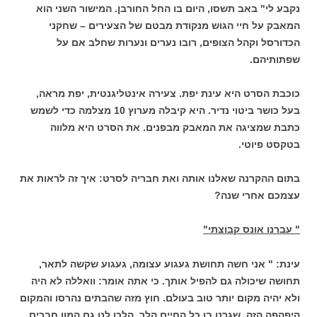
נקבע לי" באב תשסו, היום בו החל החורבן. המישור השני הוא
המאבק על חיי הגוש מנקודת מבטם של הצעירים – שחקני
הכדורסל וקהל הצופים, רובו נערים ונערות שחלב אם על
שפתותיהם.
כוכבת הסרט היא עינת יפת. צעירה אינטליגנטית, יפת מראה,
בעל כושר ביטוי נדיר. היא קיבלה מערוץ 10 מצלמה כדי לשמש
כתבת שמציגה את המאבק מבפנים. את הסרט היא מלווה
בטקסט פיוטי.
בתום ההקרנה שאלנו אותה ואת חבריה לסרט: איך זה לראות את
עצמכם אחרי שנה?
" עברנו אונס קבוצתי"
עינת: " אני חשה תחושת געגוע עצומה, געגוע שקשה לתאר,
תחושה שיכולה גם להפיל אותך. כי אתה אומר: וואללה לא היה
ולא יהיה מקום יותר טוב בעולם. חוץ מזה שהבתים נהרסו והמקום
היפהפה הזה, שגרנו בו כל החיים הלך. הלכו לנו גם המון חברים.