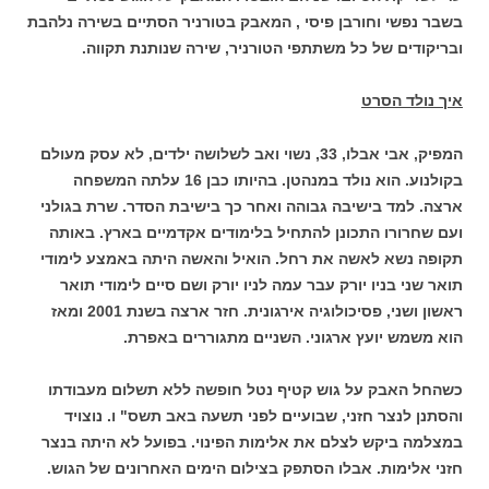
בשבר נפשי וחורבן פיסי , המאבק בטורניר הסתיים בשירה נלהבת
ובריקודים של כל משתתפי הטורניר, שירה שנותנת תקווה.
איך נולד הסרט
המפיק, אבי אבלו, 33, נשוי ואב לשלושה ילדים, לא עסק מעולם
בקולנוע. הוא נולד במנהטן. בהיותו כבן 16 עלתה המשפחה
ארצה. למד בישיבה גבוהה ואחר כך בישיבת הסדר. שרת בגולני
ועם שחרורו התכונן להתחיל בלימודים אקדמיים בארץ. באותה
תקופה נשא לאשה את רחל. הואיל והאשה היתה באמצע לימודי
תואר שני בניו יורק עבר עמה לניו יורק ושם סיים לימודי תואר
ראשון ושני, פסיכולוגיה אירגונית. חזר ארצה בשנת 2001 ומאז
הוא משמש יועץ ארגוני. השניים מתגוררים באפרת.
כשהחל האבק על גוש קטיף נטל חופשה ללא תשלום מעבודתו
והסתנן לנצר חזני, שבועיים לפני תשעה באב תשס" ו. נוצויד
במצלמה ביקש לצלם את אלימות הפינוי. בפועל לא היתה בנצר
חזני אלימות. אבלו הסתפק בצילום הימים האחרונים של הגוש.