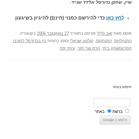
שיין. שחקן כדורסל אלידד שנייד.
לחץ כאן
כדי להירשם כ
מנוי (חינם) להיגיון בשיגעון
פוסט
מאת
זאב גלילי
פורסם בתאריך
27 באוקטובר 2006
בקטגוריה
התנחלויות
,
התנתקות
,
קולנוע ישראלי
וסומן בתגיות
בין בכדורסל לחורבן
,
הסרטמשחק ביתי
,
הרס נצר חזני
,
עינת יפת
.
חיפוש באתר
ברשת
באתר