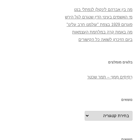
מה בין אברהם לינקולן לנפתלי בנט
מי האשמים בעינוי הדין שנגרם לגל הירש
פוגרום 1929 בצפת "עולמנו חרב עלינו"
מה באמת קרה במלחמת העצמאות
ביום הזיכרון לשואה כל הקישורים
בלוגים מומלצים
רְסִיסִים מִמֶנִי – תמר שכטר
נושאים
נושאים
נושאים