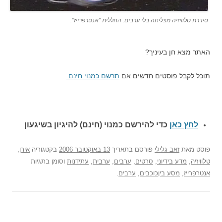
סידרת טלוויזיה מצליחה בלי ערבים. החללית "אנטרפרייז".
האתר מצא חן בעיניך?
תוכל לקבל פוסטים חדשים אם
תרשם כמנוי חינם.
לחץ כאן
כדי להירשם כ
מנוי (חינם) להיגיון בשיגעון
פוסט
מאת
זאב גלילי
פורסם בתאריך
13 באוקטובר 2006
בקטגוריה
אירן
,
טלוויזיה
,
מדע בידיוני
,
סרטים
,
ערבים
,
ערבית
,
עתידנות
וסומן בתגיות
אנטרפרייז
,
מסע ביןכוכבים
,
ערבים
.