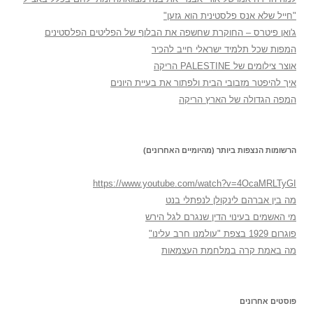
"חייל שלא אנס פלסטינית הוא גזען"
ג'ואן פיטרס – החוקרת שחשפה את הבלוף של הפליטים הפלסטינים
המפות שכל תלמיד ישראלי חייב להכיר
אוצר צילומים של PALESTINE הריקה
איך להיפטר מזבובי הבית ולפתור את בעיית היונים
המפה הגדולה של הארץ הריקה
הרשומות הנצפות ביותר (מהיומיים האחרונים)
https://www.youtube.com/watch?v=4OcaMRLTyGI
מה בין אברהם לינקולן לנפתלי בנט
מי האשמים בעינוי הדין שנגרם לגל הירש
פוגרום 1929 בצפת "עולמנו חרב עלינו"
מה באמת קרה במלחמת העצמאות
פוסטים אחרונים