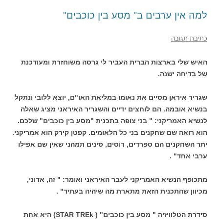
למה אין ערבים ב" מסע בין כוכבים"
כתיבת תגובה
האיש שלי בארצות הברית העביר לי גרסה משוחזרת ומעודכנת
של בדיחה ישנה.
שגריר איראן מסיים את נאומו במליאת האו"ם, יוצא ללובי ונתקל
בנשיא אובמה. הם לוחצים ידיים והשגריר האיראני מציג שאלה
לנשיא האמריקני: " בני צופה בתכנית "מסע בין כוכבים" שלכם.
הוא רואה שם שחקנים בני כל הלאומים. קפטן קירק הוא אמריקני.
יתר השחקנים הם ספרדים, רוסים, סינים תמהני שאין שם אפילו
ערבי אחד" .
מתכופף הנשיא האמריקני לעבר האיראני ואומר: " זה, אדוני,
מכיוון שהתכנית הזאת מתארת מה שיהיה בעתיד" .
סידרת הטלוויזיה " מסע בין כוכבים" ( STAR TREk) היא אחת